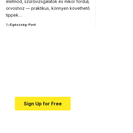
életmód, szűrővizsgálatok és mikor fordulj
orvoshoz — praktikus, könnyen követhető
tippek…
By
Egészség-Pont
Your one-stop resource f
news and education.
Your one-stop resource for medical news and e
Sign Up for Free