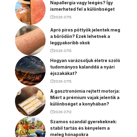
Napallergia vagy leégés? Így
ismerheted fel a különbséget
2026.07.15.
Apró piros pöttyök jelentek meg
a bőrödön? Ezek lehetnek a
leggyakoribb okok
2026.07.15.
Hogyan varázsoljuk életre szóló
tudományos kalanddá a nyári
éjszakákat?
2026.07.15.
A gasztronómia rejtett motorja:
Miért a prémium vajak jelentik a
különbséget a konyhában?
2026.07.12.
Szamos szandál gyerekeknek:
stabil tartás és kényelem a
meleg hónapokra