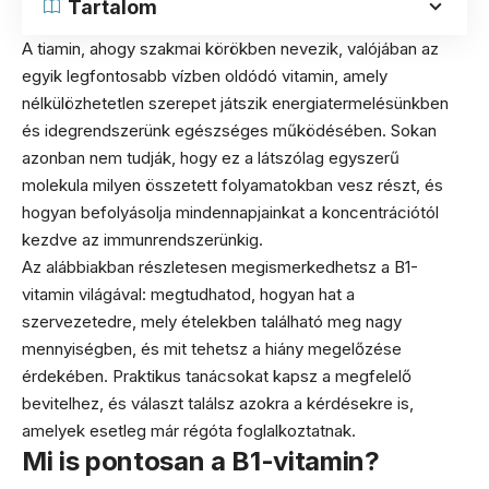
Tartalom
A tiamin, ahogy szakmai körökben nevezik, valójában az
egyik legfontosabb vízben oldódó vitamin, amely
nélkülözhetetlen szerepet játszik energiatermelésünkben
és idegrendszerünk egészséges működésében. Sokan
azonban nem tudják, hogy ez a látszólag egyszerű
molekula milyen összetett folyamatokban vesz részt, és
hogyan befolyásolja mindennapjainkat a koncentrációtól
kezdve az immunrendszerünkig.
Az alábbiakban részletesen megismerkedhetsz a B1-
vitamin világával: megtudhatod, hogyan hat a
szervezetedre, mely ételekben található meg nagy
mennyiségben, és mit tehetsz a hiány megelőzése
érdekében. Praktikus tanácsokat kapsz a megfelelő
bevitelhez, és választ találsz azokra a kérdésekre is,
amelyek esetleg már régóta foglalkoztatnak.
Mi is pontosan a B1-vitamin?