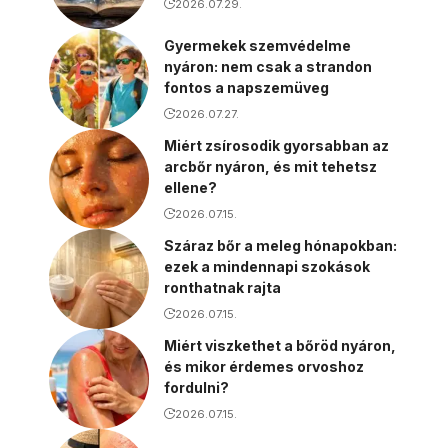
2026.07.29.
Gyermekek szemvédelme
nyáron: nem csak a strandon
fontos a napszemüveg
2026.07.27.
Miért zsírosodik gyorsabban az
arcbőr nyáron, és mit tehetsz
ellene?
2026.07.15.
Száraz bőr a meleg hónapokban:
ezek a mindennapi szokások
ronthatnak rajta
2026.07.15.
Miért viszkethet a bőröd nyáron,
és mikor érdemes orvoshoz
fordulni?
2026.07.15.