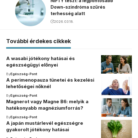
NIFTY teszt: a legpontosabb
Down-szindróma szűrés
terhesség alatt
2026.03.18.
További érdekes cikkek
A wasabi jótékony hatásai és
egészségügyi előnyei
By
Egészség-Pont
A perimenopauza tünetei és kezelési
lehetőségei nőknél
By
Egészség-Pont
Magnerot vagy Magne B6: melyik a
hatékonyabb magnéziumforrás?
By
Egészség-Pont
A japán mustárlevél egészségre
gyakorolt jótékony hatásai