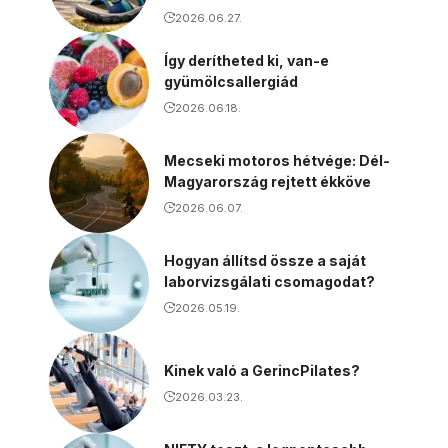
2026.06.27.
Így derítheted ki, van-e
gyümölcsallergiád
2026.06.18.
Mecseki motoros hétvége: Dél-
Magyarország rejtett ékköve
2026.06.07.
Hogyan állítsd össze a saját
laborvizsgálati csomagodat?
2026.05.19.
Kinek való a GerincPilates?
2026.03.23.