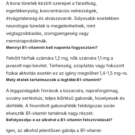
A korai tünetek között szerepel a fáradtság,
ingerlékenység, koncentrációs nehézségek,
étvágytalanság és alvászavarok. Súlyosabb esetekben
neurológiai tünetek is megjelenhetnek, mint
végtagzsibbadás, izomgyengeség vagy
memóriaproblémák.
Mennyi B1-vitamint kell naponta fogyasztani?
Felnőtt férfiak számára 1,2 mg, nők számára 1,1 mg a
javasolt napi bevitel. Terhesség, szoptatás vagy fokozott
fizikai aktivitás esetén ez az igény megnőhet 1,4-1,5 mg-ra.
Mely ételek tartalmazzák a legtöbb B1-vitamint?
A leggazdagabb források a búzacsíra, napraforgómag,
sovány sertéshús, teljes kiőrlésű gabonák, hüvelyesek és
diófélék. A finomított gabonafélék feldolgozás során
elvesztik B1-vitamin tartalmuk nagy részét.
Befolyásolja-e az alkohol a B1-vitamin felszívódását?
Igen, az alkohol jelentősen gátolja a B1-vitamin