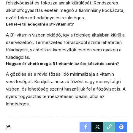
felszívódását és fokozza annak kiürülését. Rendszeres
alkoholfogyasztás esetén megnő a tiaminhiány kockázata,
ezért fokozott odafigyelés szükséges.
Lehet-e túladagolni a B1-vitamint?
A B1-vitamin vízben oldódó, így a felesleg általában kiürül a
szervezetből. Természetes forrásokból szinte lehetetlen
túladagolni, szintetikus kiegészítők esetén sem gyakori a
túladagolás.
Hogyan őrizhető meg a B1-vitamin az ételkészítés során?
A gőzölés és a rövid főzési idő minimalizálja a vitamin
veszteséget. Kerüljük a hosszú főzést nagy mennyiségű
vízben, és lehetőség szerint használjuk fel a főzővizet is. A
nyers fogyasztás természetesen ideális, ahol ez
lehetséges.