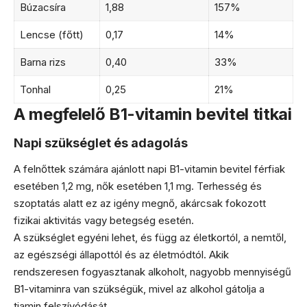
Búzacsíra
1,88
157%
Lencse (főtt)
0,17
14%
Barna rizs
0,40
33%
Tonhal
0,25
21%
A megfelelő B1-vitamin bevitel titkai
Napi szükséglet és adagolás
A felnőttek számára ajánlott napi B1-vitamin bevitel férfiak
esetében 1,2 mg, nők esetében 1,1 mg. Terhesség és
szoptatás alatt ez az igény megnő, akárcsak fokozott
fizikai aktivitás vagy betegség esetén.
A szükséglet egyéni lehet, és függ az életkortól, a nemtől,
az egészségi állapottól és az életmódtól. Akik
rendszeresen fogyasztanak alkoholt, nagyobb mennyiségű
B1-vitaminra van szükségük, mivel az alkohol gátolja a
tiamin felszívódását.