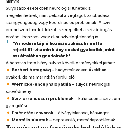
hiányra.
Súlyosabb esetekben neurológiai tünetek is
megjelenhetnek, mint például a végtagok zsibbadása,
izomgyengeség vagy koordinációs problémák. A szív-
érrendszeri tünetek között szerepelhet a szívdobogás
érzése, légszomj vagy akár szívelégtelenség is.
"A modern táplálkozási szokások miatt a
rejtett B1-vitamin hiány sokkal gyakoribb, mint
azt általában gondolnánk."
A hosszan tartó hiány súlyos következményekkel járhat:
Berberi betegség
– hagyományosan Ázsiában
gyakori, de ma már ritkán fordul elő
Wernicke-encephalopathia
– súlyos neurológiai
szövődmény
Szív-érrendszeri problémák
– különösen a szívizom
gyengülése
Emésztési zavarok
– étvágytalanság, hányinger
Mentális tünetek
– depresszió, memóriaproblémák
Természetes források: hol találjuk a