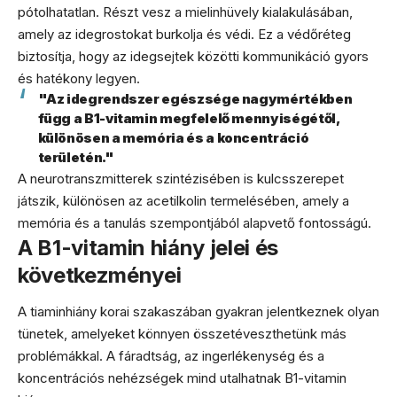
pótolhatatlan. Részt vesz a mielinhüvely kialakulásában,
amely az idegrostokat burkolja és védi. Ez a védőréteg
biztosítja, hogy az idegsejtek közötti kommunikáció gyors
és hatékony legyen.
"Az idegrendszer egészsége nagymértékben
függ a B1-vitamin megfelelő mennyiségétől,
különösen a memória és a koncentráció
területén."
A neurotranszmitterek szintézisében is kulcsszerepet
játszik, különösen az acetilkolin termelésében, amely a
memória és a tanulás szempontjából alapvető fontosságú.
A B1-vitamin hiány jelei és
következményei
A tiaminhiány korai szakaszában gyakran jelentkeznek olyan
tünetek, amelyeket könnyen összetéveszthetünk más
problémákkal. A fáradtság, az ingerlékenység és a
koncentrációs nehézségek mind utalhatnak B1-vitamin