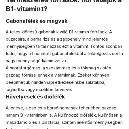
B1-vitamint?
Gabonafélék és magvak
A teljes kiőrlésű gabonák kiváló B1-vitamin források. A
búzacsíra, a barna rizs és a zabpehely mind jelentős
mennyiségben tartalmazzák ezt a vitamint. Fontos azonban
tudni, hogy a finomított gabonafélékből a feldolgozás során
nagy mennyiségű tiamin vész el.
A napraforgómag, a szezámmag és a tökmag szintén
gazdag forrásai ennek a vitaminnak. Ezeket könnyen
beépíthetjük mindennapi étkezéseinkbe salátákba,
joghurtba vagy müzlikbe keverve.
Hüvelyesek és diófélék
A lencse, a bab és a borsó nemcsak fehérjében gazdag,
hanem B1-vitaminban is. A különböző diófélék, különösen a
makadámdió és a pisztácia, szintén jelentős mennyiségben