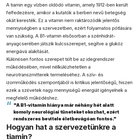
A tiamin egy vízben oldódó vitamin, amely 1912-ben került
felfedezésre, amikor a kutatók a berberi nevű betegség
okát keresték. Ez a vitamin nem raktározódik jelentős
mennyiségben a szervezetben, ezért folyamatos pótlására
van szükség. A B1-vitamin elsősorban a szénhidrát-
anyagcserében játszik kulcsszerepet, segítve a glukóz
energiává alakítását.
Különösen fontos szerepet tölt be az idegrendszer
működésében, mivel nélkülözhetetlen a
neurotranszmitterek termeléséhez. A szív- és
izomműködés szempontjából is kritikus jelentőségű, hiszen
ezek a szövetek nagy mennyiségű energiát igényelnek a
megfelelő működéshez.
"A B1-vitamin hiánya már néhány hét alatt
komoly neurológiai tüneteket okozhat, ezért
rendszeres bevitele életbevágóan fontos."
Hogyan hat a szervezetünkre a
tiamin?