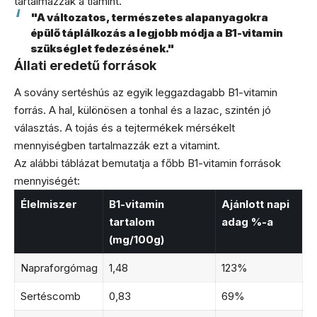
tartalmazzák a tiamint.
"A változatos, természetes alapanyagokra
épülő táplálkozás a legjobb módja a B1-vitamin
szükséglet fedezésének."
Állati eredetű források
A sovány sertéshús az egyik leggazdagabb B1-vitamin
forrás. A hal, különösen a tonhal és a lazac, szintén jó
választás. A tojás és a tejtermékek mérsékelt
mennyiségben tartalmazzák ezt a vitamint.
Az alábbi táblázat bemutatja a főbb B1-vitamin források
mennyiségét:
Élelmiszer
B1-vitamin
Ajánlott napi
tartalom
adag %-a
(mg/100g)
Napraforgómag
1,48
123%
Sertéscomb
0,83
69%