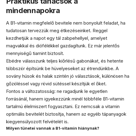
Praktikus tanácsok a
mindennapokra
A B1-vitamin megfelelő bevitele nem bonyolult feladat, ha
tudatosan tervezzük meg étkezéseinket. Reggel
kezdhetjük a napot egy tál zabpehellyel, amelyet
magvakkal és diófélékkel gazdagítunk. Ez már jelentős
mennyiségű tiamint biztosít.
Ebédre válasszunk teljes kiőrlésű gabonákat, és hetente
többször építsünk be hüvelyeseket az étrendünkbe. A
sovány húsok és halak szintén jó választások, különösen ha
gőzöléssel vagy rövid sütéssel készítjük el őket.
Fontos a változatosság: ne ragadjunk le egyetlen
forrásánál, hanem igyekezzünk minél többféle B1-vitamin
tartalmú élelmiszert fogyasztani. Ez nemcsak a vitamin
optimális bevitelét biztosítja, hanem az egyéb tápanyagok
kiegyensúlyozott felvételét is.
Milyen tünetei vannak a B1-vitamin hiánynak?