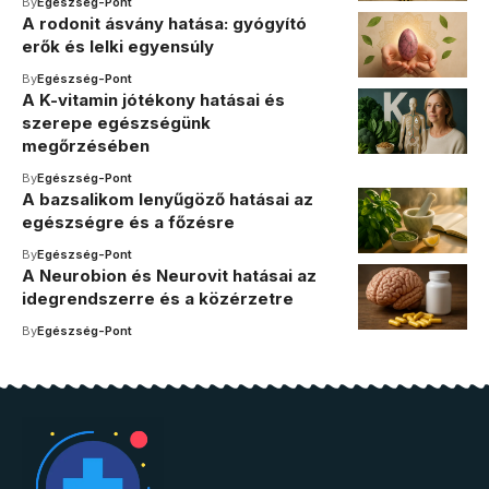
By
Egészség-Pont
A rodonit ásvány hatása: gyógyító
erők és lelki egyensúly
By
Egészség-Pont
A K-vitamin jótékony hatásai és
szerepe egészségünk
megőrzésében
By
Egészség-Pont
A bazsalikom lenyűgöző hatásai az
egészségre és a főzésre
By
Egészség-Pont
A Neurobion és Neurovit hatásai az
idegrendszerre és a közérzetre
By
Egészség-Pont