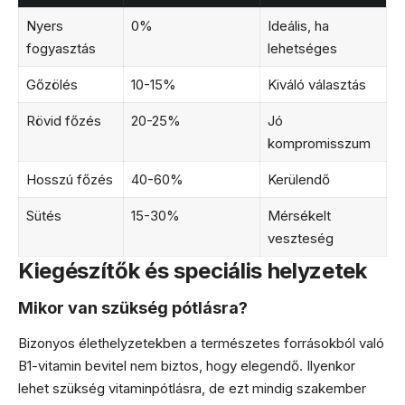
Nyers
0%
Ideális, ha
fogyasztás
lehetséges
Gőzölés
10-15%
Kiváló választás
Rövid főzés
20-25%
Jó
kompromisszum
Hosszú főzés
40-60%
Kerülendő
Sütés
15-30%
Mérsékelt
veszteség
Kiegészítők és speciális helyzetek
Mikor van szükség pótlásra?
Bizonyos élethelyzetekben a természetes forrásokból való
B1-vitamin bevitel nem biztos, hogy elegendő. Ilyenkor
lehet szükség vitaminpótlásra, de ezt mindig szakember