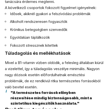
tanácsára érdemes megtenni.
A következő csoportok fokozott figyelmet igényelnek:
Idősek, akiknél gyakori a felszívódási problémák
Alkoholt rendszeresen fogyasztók
Krónikus betegségben szenvedők
Egyoldalúan táplálkozók
Fokozott stressznek kitettek
Túladagolás és mellékhatások
Mivel a B1-vitamin vízben oldódik, a felesleg általában kiürül
a vizelettel, így a túladagolás veszélye minimális. Nagyon
nagy dózisok esetén előfordulhatnak emésztési
problémák, de ez rendkívül ritka természetes forrásokból
való bevitel esetén.
"A természetes források előnyben
részesítése mindig biztonságosabb, mint a
szintetikus kiegészítők használata."