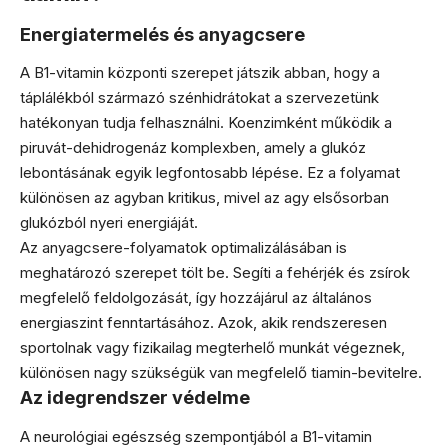
Energiatermelés és anyagcsere
A B1-vitamin központi szerepet játszik abban, hogy a
táplálékból származó szénhidrátokat a szervezetünk
hatékonyan tudja felhasználni. Koenzimként működik a
piruvát-dehidrogenáz komplexben, amely a glukóz
lebontásának egyik legfontosabb lépése. Ez a folyamat
különösen az agyban kritikus, mivel az agy elsősorban
glukózból nyeri energiáját.
Az anyagcsere-folyamatok optimalizálásában is
meghatározó szerepet tölt be. Segíti a fehérjék és zsírok
megfelelő feldolgozását, így hozzájárul az általános
energiaszint fenntartásához. Azok, akik rendszeresen
sportolnak vagy fizikailag megterhelő munkát végeznek,
különösen nagy szükségük van megfelelő tiamin-bevitelre.
Az idegrendszer védelme
A neurológiai egészség szempontjából a B1-vitamin