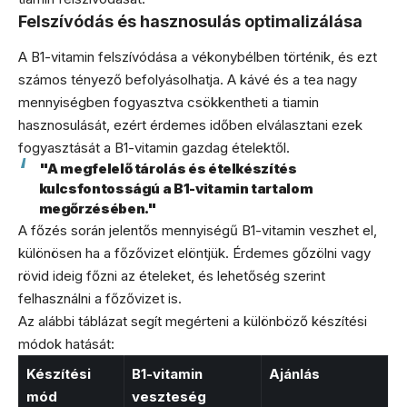
Felszívódás és hasznosulás optimalizálása
A B1-vitamin felszívódása a vékonybélben történik, és ezt
számos tényező befolyásolhatja. A kávé és a tea nagy
mennyiségben fogyasztva csökkentheti a tiamin
hasznosulását, ezért érdemes időben elválasztani ezek
fogyasztását a B1-vitamin gazdag ételektől.
"A megfelelő tárolás és ételkészítés
kulcsfontosságú a B1-vitamin tartalom
megőrzésében."
A főzés során jelentős mennyiségű B1-vitamin veszhet el,
különösen ha a főzővizet elöntjük. Érdemes gőzölni vagy
rövid ideig főzni az ételeket, és lehetőség szerint
felhasználni a főzővizet is.
Az alábbi táblázat segít megérteni a különböző készítési
módok hatását:
Készítési
B1-vitamin
Ajánlás
mód
veszteség