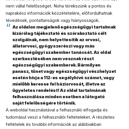
nem vállal felelősséget. Noha törekszünk a pontos és
naprakész információk közzétételére, előfordulhatnak
tévedések, pontatlanságok vagy hiányosságok.
Az oldalon megjelenő egészségügyi tartalmak
kizárólag tájékoztató és szórakoztató célt
szolgálnak, nem helyettesítik az orvosi,
állatorvosi, gyógyszerészi vagy más
egészségügyi szakember tanácsát. Az oldal
szerkesztésében nem vesznek részt
egészségügyi szakemberek. Bármilyen
panasz, tünet vagy egészségügyi vészhelyzet
esetén hívja a 112-es segélyhívó számot, vagy
mielőbb keresse fel háziorvosát, illetve az
ügyeletes rendelést! Az oldal tartalmának
felhasználása minden esetben a látogató
saját felelősségére történik.
A weboldal használatával a felhasználó elfogadja és
tudomásul veszi a felhasználói feltételeket. A részletes
feltételek és további információk az alábbiakban