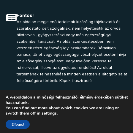
Fontos!
Az oldalon megjelenő tartalmak kizárólag tájékoztató és
szórakoztató célt szolgálnak, nem helyettesítik az orvosi,
állatorvosi, gyógyszerészi vagy más egészségügyi
szakember tanácsát. Az oldal szerkesztésében nem
vesznek részt egészségügyi szakemberek. Bármilyen
panasz, tünet vagy egészségügyi vészhelyzet esetén hívja
az elsősegély szolgálatot, vagy mielőbb keresse fel
háziorvosát, illetve az ügyeletes rendelést! Az oldal
tartalmának felhasználása minden esetben a látogató saját
felelősségére történik. Képek illusztráció.
A weboldalon a minőségi felhasználói élmény érdekében sütiket
használunk.
Join Community
You can find out more about which cookies we are using or
switch them off in
settings
.
2025 – Egészség-Pont Magazin. Minden jog fenntartva.
Elfogad