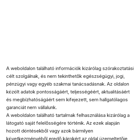
A weboldalon található információk kizárólag szórakoztatási
célt szolgálnak, és nem tekinthetők egészségügyi, jogi,
pénzügyi vagy egyéb szakmai tanácsadásnak. Az oldalon
közölt adatok pontosságáért, teljességéért, aktualitásáért
és megbízhatóságáért sem kifejezett, sem hallgatólagos
garanciát nem vállalunk.
A weboldalon található tartalmak felhasználása kizárólag a
látogató saját felelősségére történik. Az ezek alapján
hozott döntésekből vagy azok bármilyen
következményéből eredő károkért az oldal üzemeltetője