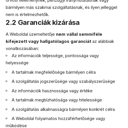
orvosi véleménynek, pénzügyi iránymutatásnak vagy
bármilyen más szakmai szolgáltatásnak, és ilyen jelleggel
nem is értelmezhetők.
2.2 Garanciák kizárása
A Weboldal üzemeltetője
nem vállal semmiféle
kifejezett vagy hallgatólagos garanciát
az alábbiak
vonatkozásában:
Az információk teljessége, pontossága vagy
helyessége
A tartalmak megfelelősége bármilyen célra
A szolgáltatás jogszerűsége vagy szabályszerűsége
Az információk hasznossága vagy értéke
A tartalmak megbízhatósága vagy hitelessége
A szolgáltatás alkalmasságra bármilyen konkrét célra
A Weboldal folyamatos hozzáférhetősége vagy
működése