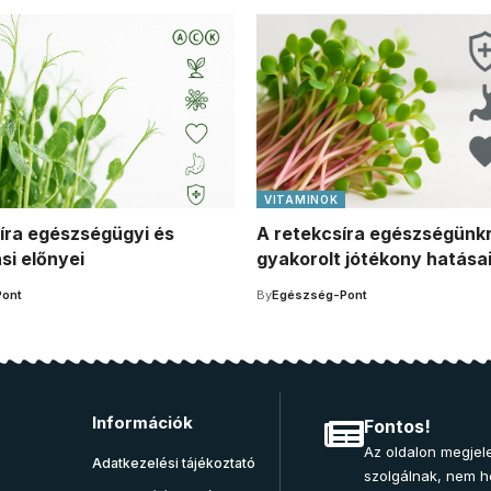
VITAMINOK
íra egészségügyi és
A retekcsíra egészségünk
si előnyei
gyakorolt jótékony hatása
ont
By
Egészség-Pont
Információk
Fontos!
Az oldalon megjele
Adatkezelési tájékoztató
szolgálnak, nem he