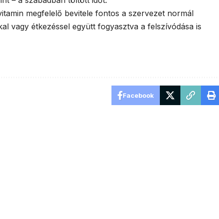
t – a szabadban töltött időt.
tamin megfelelő bevitele fontos a szervezet normál
 vagy étkezéssel együtt fogyasztva a felszívódása is
Facebook