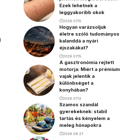
Ezek lehetnek a
leggyakoribb okok
2026.07.15.
Hogyan varázsoljuk
életre szóló tudományos
l
kalanddá a nyári
éjszakákat?
2026.07.15.
A gasztronómia rejtett
motorja: Miért a prémium
vajak jelentik a
különbséget a
konyhában?
2026.07.12.
Szamos szandál
gyerekeknek: stabil
tartás és kényelem a
meleg hónapokra
2026.06.27.