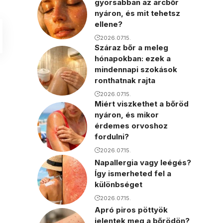
gyorsabban az arcbőr
nyáron, és mit tehetsz
ellene?
2026.07.15.
Száraz bőr a meleg
hónapokban: ezek a
mindennapi szokások
ronthatnak rajta
2026.07.15.
Miért viszkethet a bőröd
nyáron, és mikor
érdemes orvoshoz
fordulni?
2026.07.15.
Napallergia vagy leégés?
Így ismerheted fel a
különbséget
2026.07.15.
Apró piros pöttyök
jelentek meg a bőrödön?