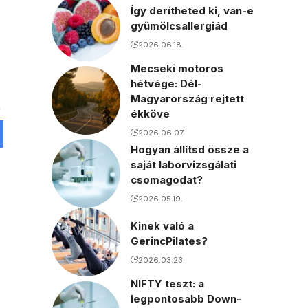
Így derítheted ki, van-e
gyümölcsallergiád
2026.06.18.
Mecseki motoros
hétvége: Dél-
Magyarország rejtett
ékköve
2026.06.07.
Hogyan állítsd össze a
saját laborvizsgálati
csomagodat?
2026.05.19.
Kinek való a
GerincPilates?
2026.03.23.
NIFTY teszt: a
legpontosabb Down-