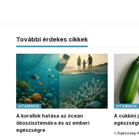
További érdekes cikkek
VITAMINOK
VITAMINOK
A korallok hatása az óceán
A cukkini 
ökoszisztémáira és az emberi
egészségü
egészségre
By
Egészség-P