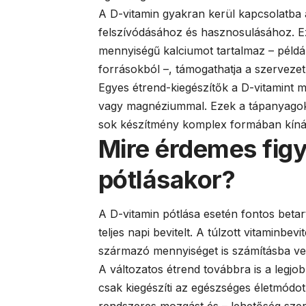
A D-vitamin gyakran kerül kapcsolatba 
felszívódásához és hasznosulásához. Ez
mennyiségű kalciumot tartalmaz – példá
forrásokból –, támogathatja a szerveze
Egyes étrend-kiegészítők a D-vitamint m
vagy magnéziummal. Ezek a tápanyagok 
sok készítmény komplex formában kínál
Mire érdemes figy
pótlásakor?
A D-vitamin pótlása esetén fontos betart
teljes napi bevitelt. A túlzott vitaminb
származó mennyiséget is számításba ve
A változatos étrend továbbra is a legjo
csak kiegészíti az egészséges életmódot