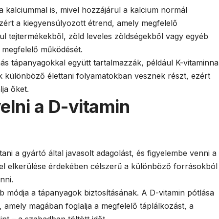
a kalciummal is, mivel hozzájárul a kalcium normál
ért a kiegyensúlyozott étrend, amely megfelelő
ul tejtermékekből, zöld leveles zöldségekből vagy egyéb
t megfelelő működését.
ás tápanyagokkal együtt tartalmazzák, például K-vitaminna
különböző élettani folyamatokban vesznek részt, ezért
ja őket.
elni a D-vitamin
ani a gyártó által javasolt adagolást, és figyelembe venni a
evitel elkerülése érdekében célszerű a különböző forrásokból
nni.
bb módja a tápanyagok biztosításának. A D-vitamin pótlása
, amely magában foglalja a megfelelő táplálkozást, a