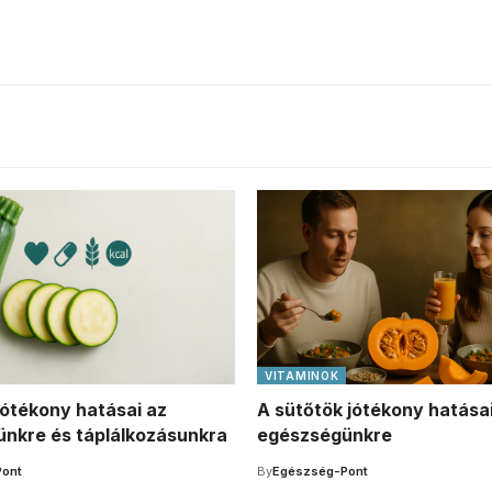
VITAMINOK
jótékony hatásai az
A sütőtök jótékony hatása
nkre és táplálkozásunkra
egészségünkre
ont
By
Egészség-Pont