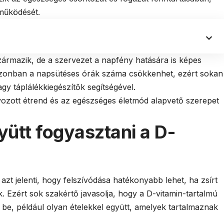
működését.
zármazik, de a szervezet a napfény hatására is képes
n azonban a napsütéses órák száma csökkenhet, ezért sokan
agy táplálékkiegészítők segítségével.
ozott étrend és az egészséges életmód alapvető szerepet
ütt fogyasztani a D-
azt jelenti, hogy felszívódása hatékonyabb lehet, ha zsírt
k. Ezért sok szakértő javasolja, hogy a D-vitamin-tartalmú
e, például olyan ételekkel együtt, amelyek tartalmaznak