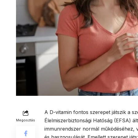
A D-vitamin fontos szerepet játszik a s
Élelmiszerbiztonsági Hatóság (EFSA) álta
Megosztás
immunrendszer normál működéséhez, vala
és hasznosulását. Emellett szerepet ját