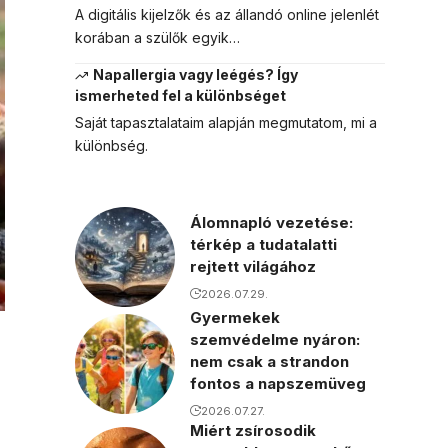
A digitális kijelzők és az állandó online jelenlét
korában a szülők egyik…
Napallergia vagy leégés? Így
ismerheted fel a különbséget
Saját tapasztalataim alapján megmutatom, mi a
különbség.
Álomnapló vezetése:
térkép a tudatalatti
rejtett világához
2026.07.29.
Gyermekek
szemvédelme nyáron:
nem csak a strandon
fontos a napszemüveg
2026.07.27.
Miért zsírosodik