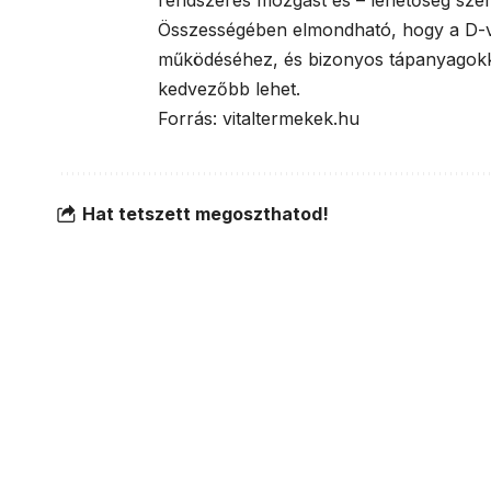
rendszeres mozgást és – lehetőség szerin
Összességében elmondható, hogy a D-vi
működéséhez, és bizonyos tápanyagokkal
kedvezőbb lehet.
Forrás:
vitaltermekek.hu
Hat tetszett megoszthatod!