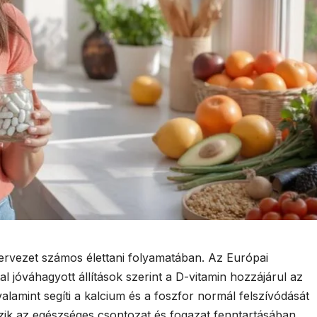
zervezet számos élettani folyamatában. Az Európai
l jóváhagyott állítások szerint a D-vitamin hozzájárul az
mint segíti a kalcium és a foszfor normál felszívódását
szik az egészséges csontozat és fogazat fenntartásában,