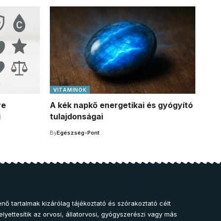
VITAMINOK
re
A kék napkő energetikai és gyógyító
i
tulajdonságai
By
Egészség-Pont
nő tartalmak kizárólag tájékoztató és szórakoztató célt
lyettesítik az orvosi, állatorvosi, gyógyszerészi vagy más