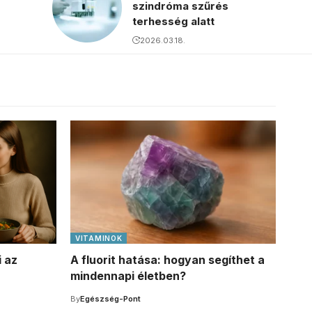
szindróma szűrés
terhesség alatt
2026.03.18.
VITAMINOK
i az
A fluorit hatása: hogyan segíthet a
mindennapi életben?
By
Egészség-Pont