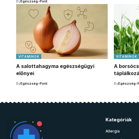
By
Egészség-Pont
VITAMINOK
VITAMINOK
A salottahagyma egészségügyi
A borsócs
előnyei
táplálkozá
By
Egészség-Pont
By
Egészség-P
Kategóriák
Allergia