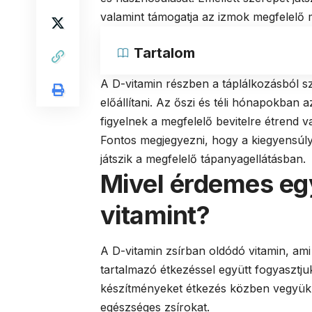
valamint támogatja az izmok megfelelő 
Tartalom
A D-vitamin részben a táplálkozásból s
előállítani. Az őszi és téli hónapokba
figyelnek a megfelelő bevitelre étrend v
Fontos megjegyezni, hogy a kiegyensúly
játszik a megfelelő tápanyagellátásban.
Mivel érdemes egy
vitamint?
A D-vitamin zsírban oldódó vitamin, ami 
tartalmazó étkezéssel együtt fogyasztju
készítményeket étkezés közben vegyük b
egészséges zsírokat.