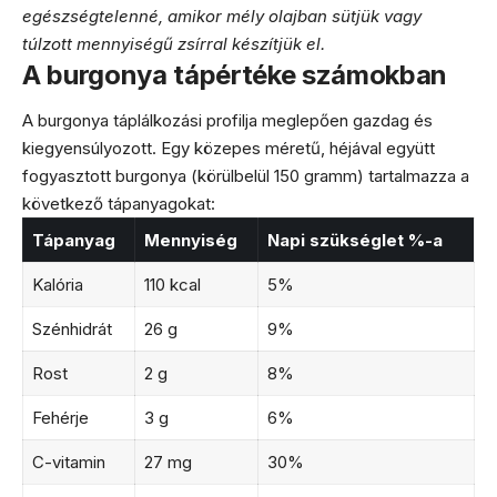
egészségtelenné, amikor mély olajban sütjük vagy
túlzott mennyiségű zsírral készítjük el.
A burgonya tápértéke számokban
A burgonya táplálkozási profilja meglepően gazdag és
kiegyensúlyozott. Egy közepes méretű, héjával együtt
fogyasztott burgonya (körülbelül 150 gramm) tartalmazza a
következő tápanyagokat:
Tápanyag
Mennyiség
Napi szükséglet %-a
Kalória
110 kcal
5%
Szénhidrát
26 g
9%
Rost
2 g
8%
Fehérje
3 g
6%
C-vitamin
27 mg
30%