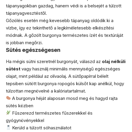
tápanyagokban gazdag, hanem védi is a belsejét a túlzott
tápanyagvesztéstől.
Gőzölés esetén még kevesebb tápanyag oldódik ki a
vízbe, így ez tekinthető a legkíméletesebb elkészítési
módnak. A gőzölt burgonya természetes ízét és textúráját
is jobban megőrzi.
Sütés egészségesen
Ha mégis sütni szeretnél burgonyát, válaszd az
olaj nélküli
sütést
vagy használj minimális mennyiségű egészséges
olajat, mint például az olívaolaj. A sütőpapírral bélelt
tepsiben sütött burgonya ropogós külsőt kap anélkül, hogy
túlzottan megnövelné a kalóriatartalmat.
A burgonya héját alaposan mosd meg és hagyd rajta
sütés közben
Fűszerezd természetes fűszerekkel és
gyógynövényekkel
Kerüld a túlzott sóhasználatot