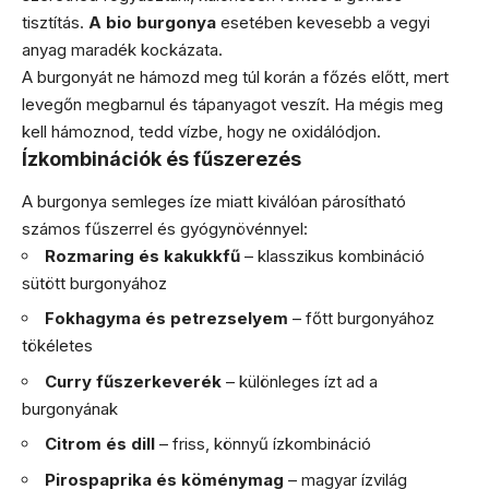
tisztítás.
A bio burgonya
esetében kevesebb a vegyi
anyag maradék kockázata.
A burgonyát ne hámozd meg túl korán a főzés előtt, mert
levegőn megbarnul és tápanyagot veszít. Ha mégis meg
kell hámoznod, tedd vízbe, hogy ne oxidálódjon.
Ízkombinációk és fűszerezés
A burgonya semleges íze miatt kiválóan párosítható
számos fűszerrel és gyógynövénnyel:
Rozmaring és kakukkfű
– klasszikus kombináció
sütött burgonyához
Fokhagyma és petrezselyem
– főtt burgonyához
tökéletes
Curry fűszerkeverék
– különleges ízt ad a
burgonyának
Citrom és dill
– friss, könnyű ízkombináció
Pirospaprika és köménymag
– magyar ízvilág