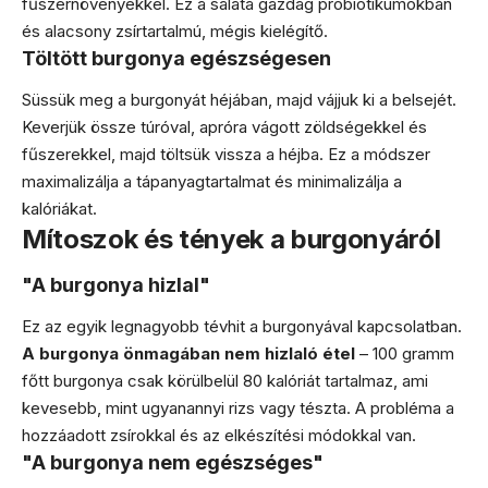
fűszernövényekkel. Ez a saláta gazdag probiotikumokban
és alacsony zsírtartalmú, mégis kielégítő.
Töltött burgonya egészségesen
Süssük meg a burgonyát héjában, majd vájjuk ki a belsejét.
Keverjük össze túróval, apróra vágott zöldségekkel és
fűszerekkel, majd töltsük vissza a héjba. Ez a módszer
maximalizálja a tápanyagtartalmat és minimalizálja a
kalóriákat.
Mítoszok és tények a burgonyáról
"A burgonya hizlal"
Ez az egyik legnagyobb tévhit a burgonyával kapcsolatban.
A burgonya önmagában nem hizlaló étel
– 100 gramm
főtt burgonya csak körülbelül 80 kalóriát tartalmaz, ami
kevesebb, mint ugyanannyi rizs vagy tészta. A probléma a
hozzáadott zsírokkal és az elkészítési módokkal van.
"A burgonya nem egészséges"