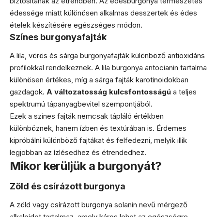
biztosítanak az étrendben. Az édesburgonya természetes
édessége miatt különösen alkalmas desszertek és édes
ételek készítésére egészséges módon.
Színes burgonyafajták
A lila, vörös és sárga burgonyafajták különböző antioxidáns
profilokkal rendelkeznek. A lila burgonya antocianin tartalma
különösen értékes, míg a sárga fajták karotinoidokban
gazdagok.
A változatosság kulcsfontosságú
a teljes
spektrumú tápanyagbevitel szempontjából.
Ezek a színes fajták nemcsak tápláló értékben
különböznek, hanem ízben és textúrában is. Érdemes
kipróbálni különböző fajtákat és felfedezni, melyik illik
legjobban az ízlésedhez és étrendedhez.
Mikor kerüljük a burgonyát?
Zöld és csírázott burgonya
A zöld vagy csírázott burgonya solanin nevű mérgező
alkaloidot tartalmaz, amely káros lehet az egészségre.