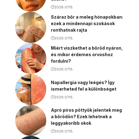
2026.07.15.
Száraz bőr a meleg hónapokban:
ezek a mindennapi szokások
ronthatnak rajta
2026.07.15.
Miért viszkethet a bőröd nyáron,
és mikor érdemes orvoshoz
fordulni?
2026.07.15.
Napallergia vagy leégés? Így
ismerheted fel a különbséget
2026.07.15.
Apró piros pöttyök jelentek meg
a bőrödön? Ezek lehetnek a
leggyakoribb okok
2026.07.15.