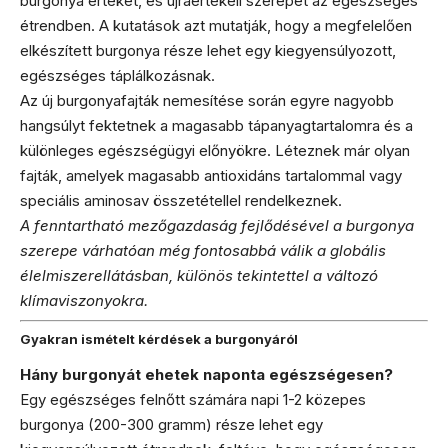
burgonya értékét, és újraértékeli szerepét az egészséges
étrendben. A kutatások azt mutatják, hogy a megfelelően
elkészített burgonya része lehet egy kiegyensúlyozott,
egészséges táplálkozásnak.
Az új burgonyafajták nemesítése során egyre nagyobb
hangsúlyt fektetnek a magasabb tápanyagtartalomra és a
különleges egészségügyi előnyökre. Léteznek már olyan
fajták, amelyek magasabb antioxidáns tartalommal vagy
speciális aminosav összetétellel rendelkeznek.
A fenntartható mezőgazdaság fejlődésével a burgonya
szerepe várhatóan még fontosabbá válik a globális
élelmiszerellátásban, különös tekintettel a változó
klímaviszonyokra.
Gyakran ismételt kérdések a burgonyáról
Hány burgonyát ehetek naponta egészségesen?
Egy egészséges felnőtt számára napi 1-2 közepes
burgonya (200-300 gramm) része lehet egy