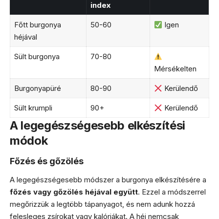
index
Főtt burgonya
50-60
Igen
héjával
Sült burgonya
70-80
Mérsékelten
Burgonyapüré
80-90
Kerülendő
Sült krumpli
90+
Kerülendő
A legegészségesebb elkészítési
módok
Főzés és gőzölés
A legegészségesebb módszer a burgonya elkészítésére a
főzés vagy gőzölés héjával együtt
. Ezzel a módszerrel
megőrizzük a legtöbb tápanyagot, és nem adunk hozzá
felesleges zsírokat vagy kalóriákat. A héj nemcsak