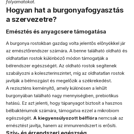
folyamatokat.
Hogyan hat a burgonyafogyasztás
a szervezetre?
Emésztés és anyagcsere támogatása
A burgonya rostokban gazdag volta jelentős előnyökkel jár
az emésztőrendszer számára. A benne található oldható és
oldhatatlan rostok különböző módon támogatják a
bélrendszer egészségét. Az oldható rostok segítenek
szabályozni a koleszterinszintet, míg az oldhatatlan rostok
javítják a bélmozgást és megelőzik a székrekedést.
A reziszténs keményítő, amely különösen a lehűlt
burgonyában található nagy mennyiségben, prebiotikus
hatású. Ez azt jelenti, hogy tápanyagot biztosít a hasznos
bélbaktériumok számára, támogatva ezzel a mikrobiom
egészségét.
A kiegyensúlyozott bélflóra
nemcsak az
emésztést javítja, hanem az immunrendszert is erősíti.
Szív- és érrendszeri egészség