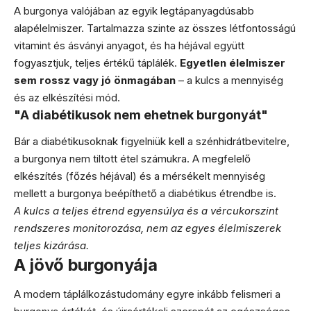
A burgonya valójában az egyik legtápanyagdúsabb
alapélelmiszer. Tartalmazza szinte az összes létfontosságú
vitamint és ásványi anyagot, és ha héjával együtt
fogyasztjuk, teljes értékű táplálék.
Egyetlen élelmiszer
sem rossz vagy jó önmagában
– a kulcs a mennyiség
és az elkészítési mód.
"A diabétikusok nem ehetnek burgonyát"
Bár a diabétikusoknak figyelniük kell a szénhidrátbevitelre,
a burgonya nem tiltott étel számukra. A megfelelő
elkészítés (főzés héjával) és a mérsékelt mennyiség
mellett a burgonya beépíthető a diabétikus étrendbe is.
A kulcs a teljes étrend egyensúlya és a vércukorszint
rendszeres monitorozása, nem az egyes élelmiszerek
teljes kizárása.
A jövő burgonyája
A modern táplálkozástudomány egyre inkább felismeri a