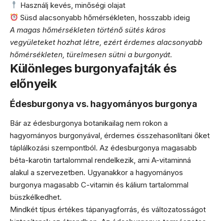
Használj kevés, minőségi olajat
Süsd alacsonyabb hőmérsékleten, hosszabb ideig
A magas hőmérsékleten történő sütés káros
vegyületeket hozhat létre, ezért érdemes alacsonyabb
hőmérsékleten, türelmesen sütni a burgonyát.
Különleges burgonyafajták és
előnyeik
Édesburgonya vs. hagyományos burgonya
Bár az édesburgonya botanikailag nem rokon a
hagyományos burgonyával, érdemes összehasonlítani őket
táplálkozási szempontból. Az édesburgonya magasabb
béta-karotin tartalommal rendelkezik, ami A-vitaminná
alakul a szervezetben. Ugyanakkor a hagyományos
burgonya magasabb C-vitamin és kálium tartalommal
büszkélkedhet.
Mindkét típus értékes tápanyagforrás, és változatosságot