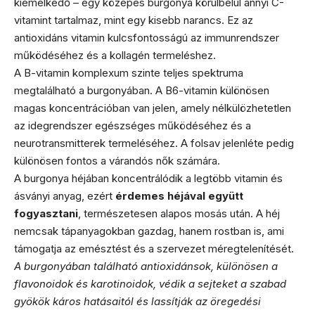
kiemelkedő – egy közepes burgonya körülbelül annyi C-
vitamint tartalmaz, mint egy kisebb narancs. Ez az
antioxidáns vitamin kulcsfontosságú az immunrendszer
működéséhez és a kollagén termeléshez.
A B-vitamin komplexum szinte teljes spektruma
megtalálható a burgonyában. A B6-vitamin különösen
magas koncentrációban van jelen, amely nélkülözhetetlen
az idegrendszer egészséges működéséhez és a
neurotransmitterek termeléséhez. A folsav jelenléte pedig
különösen fontos a várandós nők számára.
A burgonya héjában koncentrálódik a legtöbb vitamin és
ásványi anyag, ezért
érdemes héjával együtt
fogyasztani
, természetesen alapos mosás után. A héj
nemcsak tápanyagokban gazdag, hanem rostban is, ami
támogatja az emésztést és a szervezet méregtelenítését.
A burgonyában található antioxidánsok, különösen a
flavonoidok és karotinoidok, védik a sejteket a szabad
gyökök káros hatásaitól és lassítják az öregedési