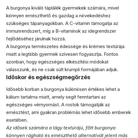
A burgonya kiváló táplálék gyermekek számára, mivel
könnyen emészthető és gazdag a növekedéshez
szükséges tápanyagokban. A C-vitamin támogatja az
immunrendszert, míg a B-vitaminok az idegrendszer
fejlődéséhez járulnak hozzá.
A burgonya természetes édessége és krémes textúrája
miatt a legtöbb gyermek szívesen fogyasztja. Fontos
azonban, hogy egészséges elkészítési módokat
válasszunk, és ne csak sült krumpli formájában adjuk.
Időskor és egészségmegőrzés
Idősebb korban a burgonya különösen értékes lehet a
kálium tartalma miatt, amely segít fenntartani az
egészséges vérnyomást. A rostok támogatják az
emésztést, ami gyakran problémás lehet idősebb emberek
esetében.
Az idősek számára a lágy textúrájú, főtt burgonya
könnyen rágható és emészthető alternatívát jelent más