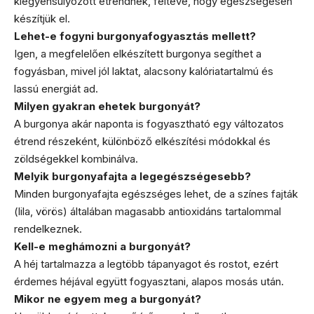
kiegyensúlyozott étrendnek, feltéve, hogy egészségesen
készítjük el.
Lehet-e fogyni burgonyafogyasztás mellett?
Igen, a megfelelően elkészített burgonya segíthet a
fogyásban, mivel jól laktat, alacsony kalóriatartalmú és
lassú energiát ad.
Milyen gyakran ehetek burgonyát?
A burgonya akár naponta is fogyasztható egy változatos
étrend részeként, különböző elkészítési módokkal és
zöldségekkel kombinálva.
Melyik burgonyafajta a legegészségesebb?
Minden burgonyafajta egészséges lehet, de a színes fajták
(lila, vörös) általában magasabb antioxidáns tartalommal
rendelkeznek.
Kell-e meghámozni a burgonyát?
A héj tartalmazza a legtöbb tápanyagot és rostot, ezért
érdemes héjával együtt fogyasztani, alapos mosás után.
Mikor ne egyem meg a burgonyát?