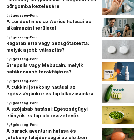
bőrgomba kezelésére
By
Egészség-Pont
A Lordestin és az Aerius hatásai és
alkalmazási területei
By
Egészség-Pont
Rágótabletta vagy pezsgőtabletta:
melyik a jobb választás?
By
Egészség-Pont
Strepsils vagy Mebucain: melyik
hatékonyabb torokfájásra?
By
Egészség-Pont
A cukkini jótékony hatásai az
egészségünkre és táplálkozásunkra
By
Egészség-Pont
A szójabab hatásai: Egészségügyi
előnyök és tápláló összetevők
By
Egészség-Pont
A barack aventurin hatása és
jótékony tulajdonságai az életben