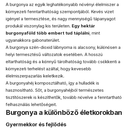
A burgonya az egyik leghatékonyabb növényi élelmiszer a
környezeti fenntarthatóság szempontjából. Kevés vizet
igényel a termesztése, és nagy mennyiségű tápanyagot
produkál viszonylag kis területen.
Egy hektár
burgonyaföld több embert tud táplálni
, mint
ugyanakkora gabonaterület.
A burgonya szén-dioxid lábnyoma is alacsony, különösen a
helyi termesztésű változatok esetében. A hosszú
eltarthatóság és a könnyű tárolhatóság tovább csökkenti a
környezeti terhelést azáltal, hogy kevesebb
élelmiszerpazarlás keletkezik.
A burgonyahéj komposztálható, így a hulladék is
hasznosítható. Sőt, a burgonyahéjból természetes
tisztítószerek is készíthetők, tovább növelve a fenntartható
felhasználás lehetőségeit.
Burgonya a különböző életkorokban
Gyermekkor és fejlődés