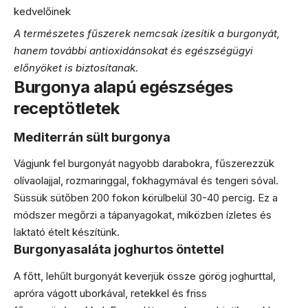
kedvelőinek
A természetes fűszerek nemcsak ízesítik a burgonyát,
hanem további antioxidánsokat és egészségügyi
előnyöket is biztosítanak.
Burgonya alapú egészséges
receptötletek
Mediterrán sült burgonya
Vágjunk fel burgonyát nagyobb darabokra, fűszerezzük
olívaolajjal, rozmaringgal, fokhagymával és tengeri sóval.
Süssük sütőben 200 fokon körülbelül 30-40 percig. Ez a
módszer megőrzi a tápanyagokat, miközben ízletes és
laktató ételt készítünk.
Burgonyasaláta joghurtos öntettel
A főtt, lehűlt burgonyát keverjük össze görög joghurttal,
apróra vágott uborkával, retekkel és friss