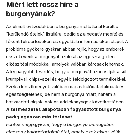
Miért lett rossz híre a
burgonyának?
Az elmúlt évtizedekben a burgonya méltatlanul került a
"kerülendő ételek" listájára, pedig ez a negatív megítélés
főként félreértéseken és egyoldalú információkon alapul. A
probléma gyökere gyakran abban rejlik, hogy az emberek
összekeverik a burgonyát azokkal az egészségtelen
elkészítési módokkal, amelyek valóban károsak lehetnek.
A legnagyobb tévedés, hogy a burgonyát azonosítják a sült
krumplival, chips-szel és egyéb feldolgozott termékekkel.
Ezek a készítmények valóban magas kalóriatartalmúak és
egészségtelenek, de nem a burgonya miatt, hanem a
hozzáadott olajok, sók és adalékanyagok következtében.
A természetes állapotában fogyasztott burgonya
pedig egészen más történet.
Fontos megjegyezni, hogy a burgonya önmagában
alacsony kalóriatartalmú étel, amely csak akkor válik