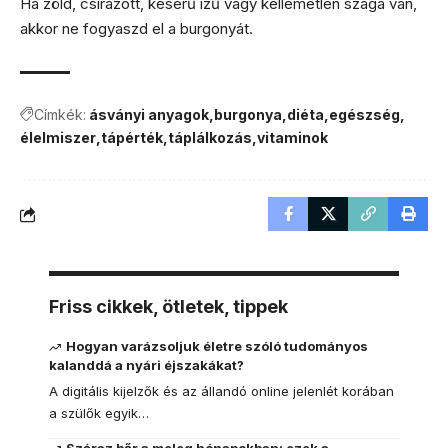
Ha zöld, csírázott, keserű ízű vagy kellemetlen szaga van,
akkor ne fogyaszd el a burgonyát.
Címkék:
ásványi anyagok
burgonya
diéta
egészség
élelmiszer
tápérték
táplálkozás
vitaminok
Friss cikkek, ötletek, tippek
Hogyan varázsoljuk életre szóló tudományos
kalanddá a nyári éjszakákat?
A digitális kijelzők és az állandó online jelenlét korában
a szülők egyik…