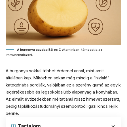
A burgonya gazdag B6 és C vitaminban, támogatja az
immunrendszert.
A burgonya sokkal többet érdemel annál, mint amit
általában kap. Miközben sokan még mindig a "hizlaló"
kategóriába sorolják, valójában ez a szerény gumó az egyik
legértékesebb és legsokoldalúbb alapanyag a konyhában.
Az elmúlt évtizedekben méltatlanul rossz hírnevet szerzett,
pedig táplálkozástudományi szempontból igazi kincs rejlik
benne.
Tartalom