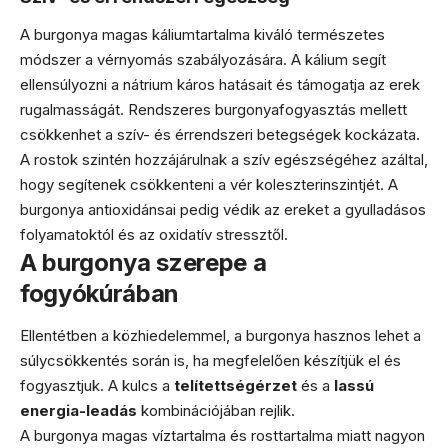
A burgonya magas káliumtartalma kiváló természetes
módszer a vérnyomás szabályozására. A kálium segít
ellensúlyozni a nátrium káros hatásait és támogatja az erek
rugalmasságát. Rendszeres burgonyafogyasztás mellett
csökkenhet a szív- és érrendszeri betegségek kockázata.
A rostok szintén hozzájárulnak a szív egészségéhez azáltal,
hogy segítenek csökkenteni a vér koleszterinszintjét. A
burgonya antioxidánsai pedig védik az ereket a gyulladásos
folyamatoktól és az oxidatív stressztől.
A burgonya szerepe a
fogyókúrában
Ellentétben a közhiedelemmel, a burgonya hasznos lehet a
súlycsökkentés során is, ha megfelelően készítjük el és
fogyasztjuk. A kulcs a
telítettségérzet
és a
lassú
energia-leadás
kombinációjában rejlik.
A burgonya magas víztartalma és rosttartalma miatt nagyon