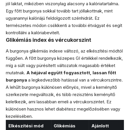
jól laktat, miközben viszonylag alacsony a kalóriatartalma.
Egy főtt burgonya sokkal tovább tart jóllakottnak, mint
ugyanannyi kalóriájú feldolgozott szénhidrát. Ez
természetes módon csökkenti a további étvágyat és segít
kontrollálni a kalóriabevitelt.
Glikémiás index és vércukorszint
A burgonya glikémiás indexe változó, az elkészítési módtól
függően. A főtt burgonya közepes GI értékkel rendelkezik,
míg a sült vagy pürésített változatok magasabb értéket
mutatnak.
A héjával együtt fogyasztott, lassan főtt
burgonya
a legkedvezőbb hatással van a vércukorszintre.
A lehűlt burgonya különösen előnyös, mivel a keményítő
szerkezete megváltozik, és több reziszténs keményítő
keletkezik, ami lassabban emeli a vércukorszintet. Ez
különösen hasznos lehet diabétesz megelőzésében vagy
kezelésében.
Elkészítési mód
Glikémiás
Ajánlott