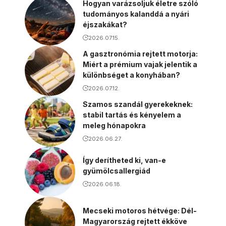
Hogyan varázsoljuk életre szóló
tudományos kalanddá a nyári
éjszakákat?
2026.07.15.
A gasztronómia rejtett motorja:
Miért a prémium vajak jelentik a
különbséget a konyhában?
2026.07.12.
Szamos szandál gyerekeknek:
stabil tartás és kényelem a
meleg hónapokra
2026.06.27.
Így derítheted ki, van-e
gyümölcsallergiád
2026.06.18.
Mecseki motoros hétvége: Dél-
Magyarország rejtett ékköve