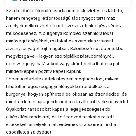
Ez a földből előkerülő csoda nemcsak ízletes és laktató,
hanem rengeteg létfontosságú tápanyagot tartalmaz,
amelyek nélkülözhetetlenek szervezetünk egészséges
működéséhez. A burgonya komplex szénhidrátokat,
minőségi fehérjéket, rostokat és számtalan vitamint,
ásványi anyagot rejt magában. Különböző nézőpontokból
megvizsgálva – legyen szó táplálkozástudományról,
egészségügyi hatásokról vagy akár fenntarthatóságról –
mindenképpen pozitív képet kapunk.
Ebben a részletes áttekintésben megtudhatod, milyen
hihetetlen egészségügyi előnyökkel rendelkezik a
burgonya, hogyan építheted be okosan az étrendedbe, és
miért érdemes újragondolnod a róla alkotott véleményedet.
Gyakorlati tanácsokat kapsz a legegészségesebb
elkészítési módokról, és felfedezed azokat a rejtett
értékeket, amelyek miatt érdemes újra szeretni ezt a
csodálatos zöldséget.