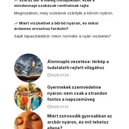
Száraz bőr a meleg hónapokban: ezek a
mindennapi szokások ronthatnak rajta
Megmutatom, mely szokások szárítják a bőröm nyáron.
Miért viszkethet a bőröd nyáron, és mikor
érdemes orvoshoz fordulni?
Saját tapasztalatból: mikor normális a nyári viszketés?
Álomnapló vezetése: térkép a
tudatalatti rejtett világához
2026.07.29.
Gyermekek szemvédelme
nyáron: nem csak a strandon
fontos a napszemüveg
2026.07.27.
Miért zsírosodik gyorsabban az
arcbőr nyáron, és mit tehetsz
ellene?