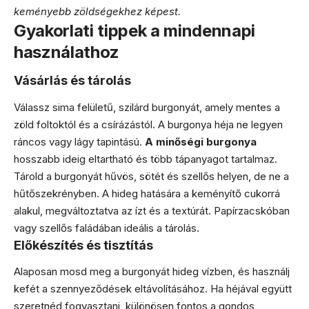
keményebb zöldségekhez képest.
Gyakorlati tippek a mindennapi
használathoz
Vásárlás és tárolás
Válassz sima felületű, szilárd burgonyát, amely mentes a
zöld foltoktól és a csírázástól. A burgonya héja ne legyen
ráncos vagy lágy tapintású.
A minőségi burgonya
hosszabb ideig eltartható és több tápanyagot tartalmaz.
Tárold a burgonyát hűvös, sötét és szellős helyen, de ne a
hűtőszekrényben. A hideg hatására a keményítő cukorrá
alakul, megváltoztatva az ízt és a textúrát. Papírzacskóban
vagy szellős faládában ideális a tárolás.
Előkészítés és tisztítás
Alaposan mosd meg a burgonyát hideg vízben, és használj
kefét a szennyeződések eltávolításához. Ha héjával együtt
szeretnéd fogyasztani, különösen fontos a gondos