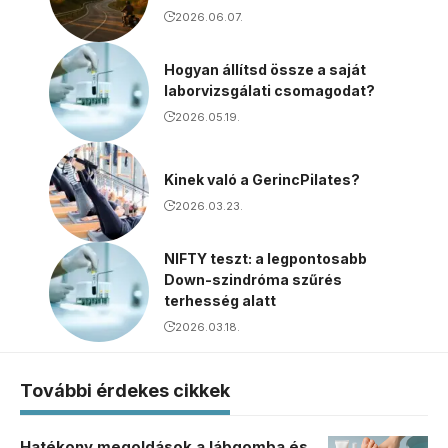
2026.06.07.
Hogyan állítsd össze a saját
laborvizsgálati csomagodat?
2026.05.19.
Kinek való a GerincPilates?
2026.03.23.
NIFTY teszt: a legpontosabb
Down-szindróma szűrés
terhesség alatt
2026.03.18.
További érdekes cikkek
Hatékony megoldások a lábgomba és