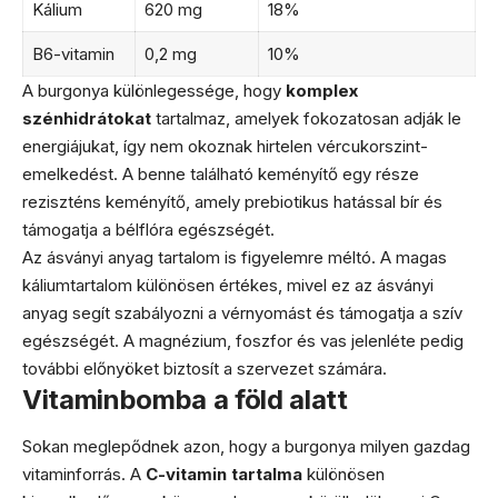
Kálium
620 mg
18%
B6-vitamin
0,2 mg
10%
A burgonya különlegessége, hogy
komplex
szénhidrátokat
tartalmaz, amelyek fokozatosan adják le
energiájukat, így nem okoznak hirtelen vércukorszint-
emelkedést. A benne található keményítő egy része
reziszténs keményítő, amely prebiotikus hatással bír és
támogatja a bélflóra egészségét.
Az ásványi anyag tartalom is figyelemre méltó. A magas
káliumtartalom különösen értékes, mivel ez az ásványi
anyag segít szabályozni a vérnyomást és támogatja a szív
egészségét. A magnézium, foszfor és vas jelenléte pedig
további előnyöket biztosít a szervezet számára.
Vitaminbomba a föld alatt
Sokan meglepődnek azon, hogy a burgonya milyen gazdag
vitaminforrás. A
C-vitamin tartalma
különösen