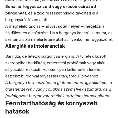
Soha ne fogyassz zöld vagy erősen csírázott
burgonyát
, és a zöld részeket mindig távolítsd el a
burgonyáról főzés előtt.
A megfelelő tárolás – hűvös, sötét helyen – megelőzi a
zöldülést és a csírázást. Ha a burgonya keserű ízt mutat, az
szintén a solanin jelenlétére utalhat, ilyenkor ne fogyaszd el.
Allergiák és intoleranciák
Bár ritka, de létezik burgonyaallergia is. A tünetek között
szerepelhet bőrkiütés, emésztési problémák vagy akár
súlyosabb reakciók. Ha bármilyen kellemetlen tünetet
észlelsz burgonyafogyasztás után, fordulj orvoshoz.
A burgonya természetesen gluténmentes, így alkalmas a
gluténérzékeny vagy cöliákiás személyek számára, de a
feldolgozott burgonyatermékek tartalmazhatnak glutént.
Fenntarthatóság és környezeti
hatások