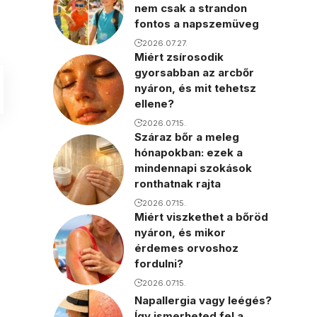
nem csak a strandon
fontos a napszemüveg
2026.07.27.
Miért zsírosodik
gyorsabban az arcbőr
nyáron, és mit tehetsz
ellene?
2026.07.15.
Száraz bőr a meleg
hónapokban: ezek a
mindennapi szokások
ronthatnak rajta
2026.07.15.
Miért viszkethet a bőröd
nyáron, és mikor
érdemes orvoshoz
fordulni?
2026.07.15.
Napallergia vagy leégés?
Így ismerheted fel a