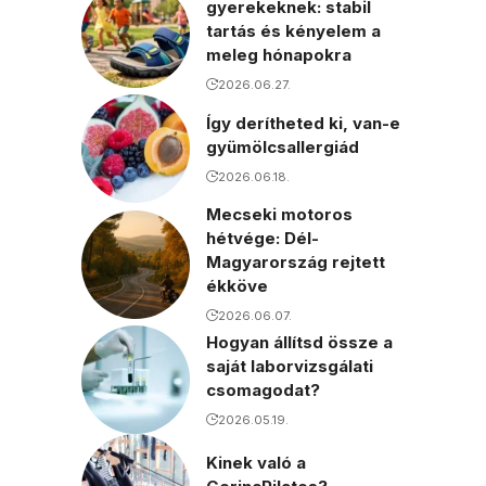
gyerekeknek: stabil
tartás és kényelem a
meleg hónapokra
2026.06.27.
Így derítheted ki, van-e
gyümölcsallergiád
2026.06.18.
Mecseki motoros
hétvége: Dél-
Magyarország rejtett
ékköve
2026.06.07.
Hogyan állítsd össze a
saját laborvizsgálati
csomagodat?
2026.05.19.
Kinek való a