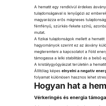
A hematit egy rendkívül érdekes ásván
tulajdonságaival is lenyűgözi az embere
magyarázza erős mágneses tulajdonságai
fémfényű, szürkés-fekete színű, azonba
mutat.
A fizikai tulajdonságok mellett a hematit
hagyományok szerint ez az ásvány kü
megteremteni a kapcsolatot a Föld energ
támogassa a lelki stabilitást és a belső 
A kristálygyógyászat területén a hemati
Állítólag képes
elnyelni a negatív ener
folyamat különösen hasznos lehet stre
Hogyan hat a hema
Vérkeringés és energia támog