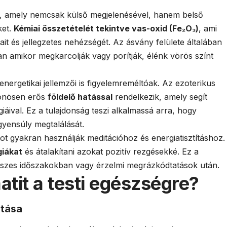
y, amely nemcsak külső megjelenésével, hanem belső
ket.
Kémiai összetételét tekintve vas-oxid (Fe₂O₃)
, ami
t és jellegzetes nehézségét. Az ásvány felülete általában
n amikor megkarcolják vagy porítják, élénk vörös színt
 energetikai jellemzői is figyelemreméltóak. Az ezoterikus
lönösen erős
földelő hatással
rendelkezik, amely segít
iáival. Ez a tulajdonság teszi alkalmassá arra, hogy
egyensúly megtalálását.
tot gyakran használják meditációhoz és energiatisztításhoz.
giákat
és átalakítani azokat pozitív rezgésekké. Ez a
sszes időszakokban vagy érzelmi megrázkódtatások után.
tit a testi egészségre?
atása