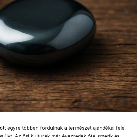
zött egyre többen fordulnak a természet ajándékai felé,
súlyt. Az ősi kultúrák már évezredek óta ismerik és