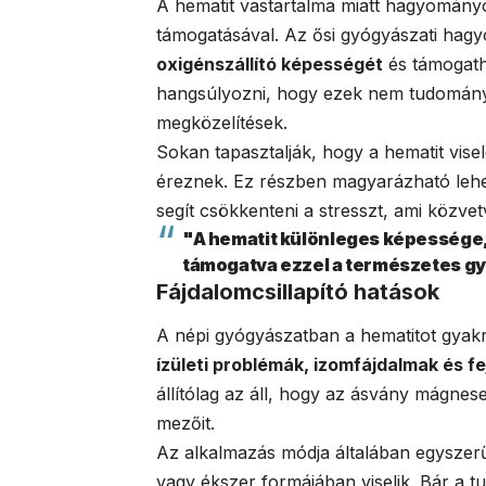
A hematit vastartalma miatt hagyomány
támogatásával. Az ősi gyógyászati hag
oxigénszállító képességét
és támogatha
hangsúlyozni, hogy ezek nem tudomán
megközelítések.
Sokan tapasztalják, hogy a hematit vis
éreznek. Ez részben magyarázható lehet
segít csökkenteni a stresszt, ami közvetv
"A hematit különleges képessége, 
támogatva ezzel a természetes gy
Fájdalomcsillapító hatások
A népi gyógyászatban a hematitot gyakr
ízületi problémák, izomfájdalmak és fe
állítólag az áll, hogy az ásvány mágnese
mezőit.
Az alkalmazás módja általában egyszerű:
vagy ékszer formájában viselik. Bár a 