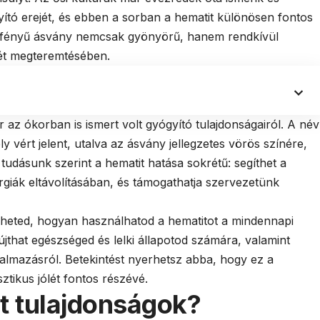
tó erejét, és ebben a sorban a hematit különösen fontos
fémfényű ásvány nemcsak gyönyörű, hanem rendkívül
ólét megteremtésében.
az ókorban is ismert volt gyógyító tulajdonságairól. A név
 vért jelent, utalva az ásvány jellegzetes vörös színére,
tudásunk szerint a hematit hatása sokrétű: segíthet a
rgiák eltávolításában, és támogathatja szervezetünk
heted, hogyan használhatod a hematitot a mindennapi
jthat egészséged és lelki állapotod számára, valamint
kalmazásról. Betekintést nyerhetsz abba, hogy ez a
ztikus jólét fontos részévé.
t tulajdonságok?