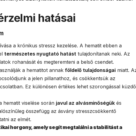
 érzelmi hatásai
om
ívása a krónikus stressz kezelése. A hematit ebben a
el
természetes nyugtató hatást
tulajdonítanak neki. Az
dolatok rohanását és megteremteni a belső csendet.
asználják a hematitot annak
földelő tulajdonságai
miatt. A
csolódjunk a jelen pillanathoz, és csökkentsük az
pcsolatban. Ez különösen értékes lehet szorongással küzdő
a hematit viselése során
javul az alvásminőségük
és
alószínűleg összefügg az ásvány stresszcsökkentő
atni az elmét.
kai horgony, amely segít megtalálni a stabilitást a