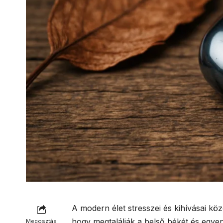
A modern élet stresszei és kihívásai kö
hogy megtalálják a belső békét és egyen
Megosztás