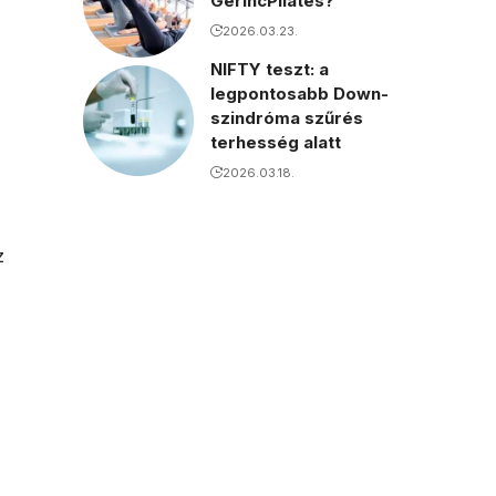
GerincPilates?
2026.03.23.
NIFTY teszt: a
legpontosabb Down-
szindróma szűrés
terhesség alatt
2026.03.18.
z