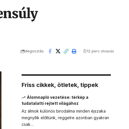
yensúly
Megosztás
12 perc olvasás
Friss cikkek, ötletek, tippek
Álomnapló vezetése: térkép a
tudatalatti rejtett világához
Az álmok különös birodalma minden éjszaka
megnyílik előttünk, reggelre azonban gyakran
csak…