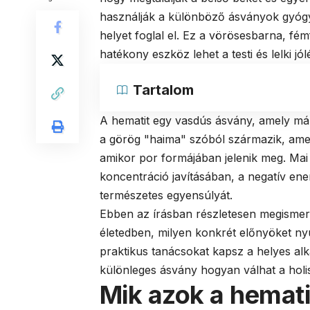
használják a különböző ásványok gyógyí
helyet foglal el. Ez a vörösesbarna, 
hatékony eszköz lehet a testi és lelki j
Tartalom
A hematit egy vasdús ásvány, amely már 
a görög "haima" szóból származik, amely
amikor por formájában jelenik meg. Mai 
koncentráció javításában, a negatív ene
természetes egyensúlyát.
Ebben az írásban részletesen megismer
életedben, milyen konkrét előnyöket nyú
praktikus tanácsokat kapsz a helyes al
különleges ásvány hogyan válhat a holis
Mik azok a hemati