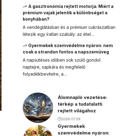
A gasztronómia rejtett motorja: Miért a
prémium vajak jelentik a különbséget a
konyhában?
A vendéglátásban és a prémium cukrászatban
létezik egy íratlan szabály: az étel…
Gyermekek szemvédelme nyáron: nem
csak a strandon fontos a napszemüveg
A napsütéses időben sok szülő gondol
naptejre, sapkára és megfelelő
folyadékbevitelre, a…
Álomnapló vezetése:
térkép a tudatalatti
rejtett világához
2026.07.29.
Gyermekek
szemvédelme nyáron: