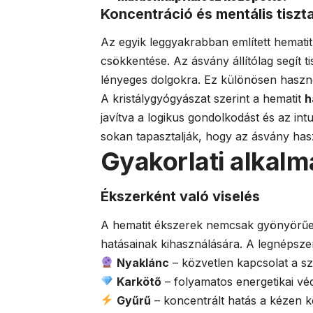
Koncentráció és mentális tiszt
Az egyik leggyakrabban említett hemati
csökkentése. Az ásvány állítólag segít ti
lényeges dolgokra. Ez különösen haszno
A kristálygyógyászat szerint a hematit
h
javítva a logikus gondolkodást és az in
sokan tapasztalják, hogy az ásvány ha
Gyakorlati alkal
Ékszerként való viselés
A hematit ékszerek nemcsak gyönyörűek
hatásainak kihasználására. A legnépsz
Nyaklánc
– közvetlen kapcsolat a sz
Karkötő
– folyamatos energetikai v
Gyűrű
– koncentrált hatás a kézen k