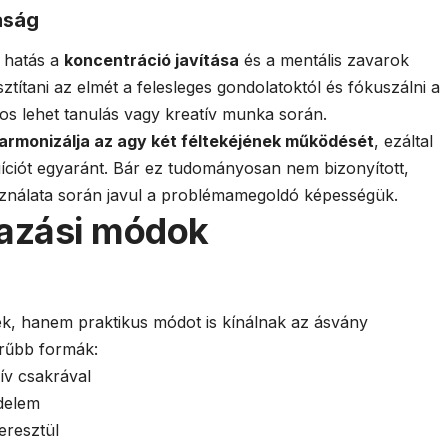
aság
t hatás a
koncentráció javítása
és a mentális zavarok
sztítani az elmét a felesleges gondolatoktól és fókuszálni a
s lehet tanulás vagy kreatív munka során.
armonizálja az agy két féltekéjének működését
, ezáltal
tuíciót egyaránt. Bár ez tudományosan nem bizonyított,
sználata során javul a problémamegoldó képességük.
mazási módok
, hanem praktikus módot is kínálnak az ásvány
erűbb formák:
ív csakrával
édelem
eresztül