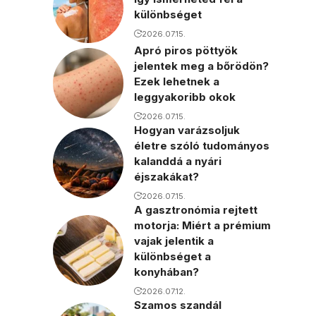
különbséget
2026.07.15.
Apró piros pöttyök
jelentek meg a bőrödön?
Ezek lehetnek a
leggyakoribb okok
2026.07.15.
Hogyan varázsoljuk
életre szóló tudományos
kalanddá a nyári
éjszakákat?
2026.07.15.
A gasztronómia rejtett
motorja: Miért a prémium
vajak jelentik a
különbséget a
konyhában?
2026.07.12.
Szamos szandál