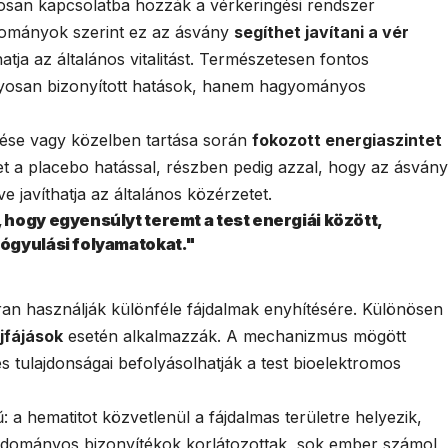
osan kapcsolatba hozzák a vérkeringési rendszer
yományok szerint ez az ásvány
segíthet javítani a vér
tja az általános vitalitást. Természetesen fontos
yosan bizonyított hatások, hanem hagyományos
elése vagy közelben tartása során
fokozott energiaszintet
 a placebo hatással, részben pedig azzal, hogy az ásvány
e javíthatja az általános közérzetet.
hogy egyensúlyt teremt a test energiái között,
ógyulási folyamatokat."
an használják különféle fájdalmak enyhítésére. Különösen
jfájások
esetén alkalmazzák. A mechanizmus mögött
s tulajdonságai befolyásolhatják a test bioelektromos
 a hematitot közvetlenül a fájdalmas területre helyezik,
tudományos bizonyítékok korlátozottak, sok ember számol