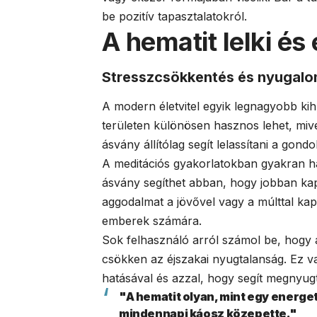
be pozitív tapasztalatokról.
A hematit lelki és
Stresszcsökkentés és nyugal
A modern életvitel egyik legnagyobb kih
területen különösen hasznos lehet, miv
ásvány állítólag segít lelassítani a gon
A meditációs gyakorlatokban gyakran h
ásvány segíthet abban, hogy jobban kap
aggodalmat a jövővel vagy a múlttal ka
emberek számára.
Sok felhasználó arról számol be, hogy 
csökken az éjszakai nyugtalanság. Ez v
hatásával és azzal, hogy segít megnyugt
"A hematit olyan, mint egy energeti
mindennapi káosz közepette."