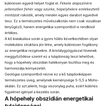
különösen egyedi helyet foglal el.
Fekete alapszínére
jellemzően fehér vagy szürke, hópelyhekre emlékeztető
mintázat rakódik
, amely minden egyes darabot egyedivé
tesz. Ez a természetes művészalkotás nem csak vizuálisan
lenyűgöző, hanem energetikai szempontból is rendkívül
értékes.
A kő kialakulása során a gyors hűlés következtében olyan
molekuláris struktúra jön létre, amely különösen fogékony
az energetikai rezgésekre. A kristálygyógyászat híveinek
meggyőződése szerint ez a tulajdonság teszi lehetővé,
hogy a hópehely obszidián hatékonyan tisztítsa meg és
harmonizálja környezetét.
Geológiai szempontból nézve ez a kő tulajdonképpen
természetes üveg, amelynek keménysége 5-5,5 a Mohs-
skálán. Ez azt jelenti, hogy viszonylag puha, ezért különös
figyelmet igényel a kezelés során.
A hópehely obszidián energetikai
tulajdonságai