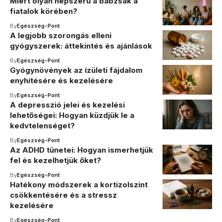
Miért olyan népszerű a babzsák a
fiatalok körében?
By
Egészség-Pont
A legjobb szorongás elleni
gyógyszerek: áttekintés és ajánlások
By
Egészség-Pont
Gyógynövények az ízületi fájdalom
enyhítésére és kezelésére
By
Egészség-Pont
A depresszió jelei és kezelési
lehetőségei: Hogyan küzdjük le a
kedvtelenséget?
By
Egészség-Pont
Az ADHD tünetei: Hogyan ismerhetjük
fel és kezelhetjük őket?
By
Egészség-Pont
Hatékony módszerek a kortizolszint
csökkentésére és a stressz
kezelésére
By
Egészség-Pont