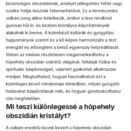
közönséges obszidiánnak, amelyet jellegzetes fehér vagy
szürke foltjai tesznek felismerhetővé. Ez a természetes
vulkáni üveg akkor keletkezik, amikor a láva rendkívül
gyorsan hűl le, és közben kristályos képződmények
alakulnak ki benne. A különböző kultúrák és gyógyítási
hagyományok szerint ez a kő képes harmonizálni a test
energiáit és elősegíteni a belső egyensúly helyreállítását.
Ebben az írásban részletesen megismerkedhetsz a
hópehely obszidián sokrétű világával, feltárjuk fizikai és
spirituális tulajdonságait, valamint gyakorlati alkalmazási
módjait. Megtudhatod, hogyan használhatod ezt a
különleges követ mindennapi életedben, milyen gyógyító
hatásokat tulajdonítanak neki, és hogyan gondoskodhatsz
róla megfelelően.
Mi teszi különlegessé a hópehely
obszidián kristályt?
A vulkáni eredetű kövek között a hópehely obszidián