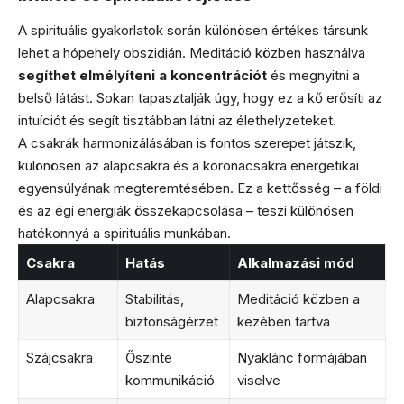
A spirituális gyakorlatok során különösen értékes társunk
lehet a hópehely obszidián. Meditáció közben használva
segíthet elmélyíteni a koncentrációt
és megnyitni a
belső látást. Sokan tapasztalják úgy, hogy ez a kő erősíti az
intuíciót és segít tisztábban látni az élethelyzeteket.
A csakrák harmonizálásában is fontos szerepet játszik,
különösen az alapcsakra és a koronacsakra energetikai
egyensúlyának megteremtésében. Ez a kettősség – a földi
és az égi energiák összekapcsolása – teszi különösen
hatékonnyá a spirituális munkában.
Csakra
Hatás
Alkalmazási mód
Alapcsakra
Stabilitás,
Meditáció közben a
biztonságérzet
kezében tartva
Szájcsakra
Őszinte
Nyaklánc formájában
kommunikáció
viselve