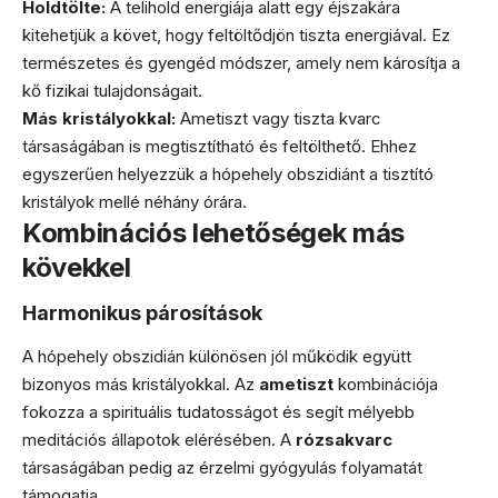
Holdtölte:
A telihold energiája alatt egy éjszakára
kitehetjük a követ, hogy feltöltődjön tiszta energiával. Ez
természetes és gyengéd módszer, amely nem károsítja a
kő fizikai tulajdonságait.
Más kristályokkal:
Ametiszt vagy tiszta kvarc
társaságában is megtisztítható és feltölthető. Ehhez
egyszerűen helyezzük a hópehely obszidiánt a tisztító
kristályok mellé néhány órára.
Kombinációs lehetőségek más
kövekkel
Harmonikus párosítások
A hópehely obszidián különösen jól működik együtt
bizonyos más kristályokkal. Az
ametiszt
kombinációja
fokozza a spirituális tudatosságot és segít mélyebb
meditációs állapotok elérésében. A
rózsakvarc
társaságában pedig az érzelmi gyógyulás folyamatát
támogatja.