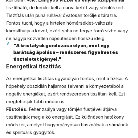
tisztítható, de kerülni kell a durva kefét vagy súrolószert.
Tisztítás után puha ruhával óvatosan törölje szárazra.
Fontos tudni, hogy a hirtelen hőmérséklet-változás
károsíthatja a követ, ezért soha ne tegye forró vízbe vagy
ne hagyja közvetlen napsütésben hosszú ideig.
"A kristályok gondozása olyan, mint egy
barátság ápolása – rendszeres figyelmet és
tiszteletet igényel."
Energetikai tisztítás
Az energetikai tisztítás ugyanolyan fontos, mint a fizikai. A
hópehely obszidián hajlamos felvenni a környezetéből a
negatív energiákat, ezért rendszeresen tisztítani kell. Ezt
megtehetjük több módon is:
Füstölés:
Fehér zsálya vagy tömjén füstjével átjárva
tisztíthatjuk meg a kő energiáját. Ez különösen hatékony
módszer, amelyet hagyományosan használnak a sámánok
és spirituális gyógyítók.