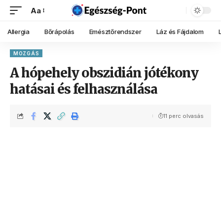
Aa
Allergia
Bőrápolás
Emésztőrendszer
Láz és Fájdalom
MOZGÁS
A hópehely obszidián jótékony
hatásai és felhasználása
11 perc olvasás