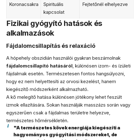
Koronacsakra
Spirituális
Fejtetőnél elhelyezve
kapcsolat
Fizikai gyógyító hatások és
alkalmazások
Fájdalomcsillapítás és relaxáció
A hópehely obszidián használói gyakran beszámolnak
fájdalomcsillapító hatásáról
, különösen izom- és ízületi
fájdalmak esetén. Természetesen fontos hangsúlyozni,
hogy ez nem helyettesíti az orvosi kezelést, hanem
kiegészítő módszerként alkalmazható.
A kő melegítő hatása különösen jótékony lehet feszült
izmok ellazítására. Sokan használják masszázs során vagy
egyszerűen csak a fájdalmas területre helyezve,
természetes hőmérsékletén.
"A természetes kövek energiája kiegészíti a
hagyományos gyógyítási módszereket, de