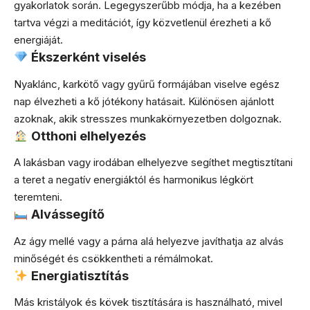
gyakorlatok során. Legegyszerűbb módja, ha a kezében
tartva végzi a meditációt, így közvetlenül érezheti a kő
energiáját.
Ékszerként viselés
Nyaklánc, karkötő vagy gyűrű formájában viselve egész
nap élvezheti a kő jótékony hatásait. Különösen ajánlott
azoknak, akik stresszes munkakörnyezetben dolgoznak.
Otthoni elhelyezés
A lakásban vagy irodában elhelyezve segíthet megtisztítani
a teret a negatív energiáktól és harmonikus légkört
teremteni.
Alvássegítő
Az ágy mellé vagy a párna alá helyezve javíthatja az alvás
minőségét és csökkentheti a rémálmokat.
Energiatisztítás
Más kristályok és kövek tisztítására is használható, mivel