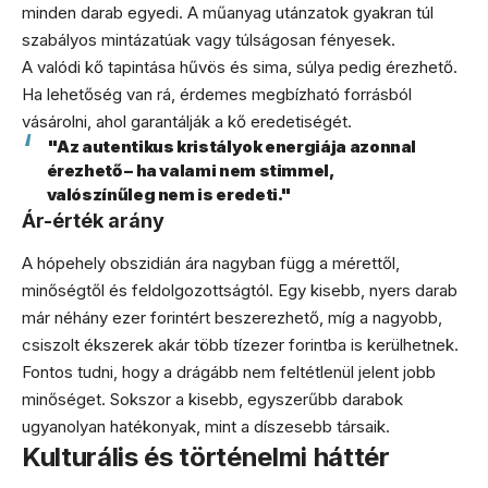
minden darab egyedi. A műanyag utánzatok gyakran túl
szabályos mintázatúak vagy túlságosan fényesek.
A valódi kő tapintása hűvös és sima, súlya pedig érezhető.
Ha lehetőség van rá, érdemes megbízható forrásból
vásárolni, ahol garantálják a kő eredetiségét.
"Az autentikus kristályok energiája azonnal
érezhető – ha valami nem stimmel,
valószínűleg nem is eredeti."
Ár-érték arány
A hópehely obszidián ára nagyban függ a mérettől,
minőségtől és feldolgozottságtól. Egy kisebb, nyers darab
már néhány ezer forintért beszerezhető, míg a nagyobb,
csiszolt ékszerek akár több tízezer forintba is kerülhetnek.
Fontos tudni, hogy a drágább nem feltétlenül jelent jobb
minőséget. Sokszor a kisebb, egyszerűbb darabok
ugyanolyan hatékonyak, mint a díszesebb társaik.
Kulturális és történelmi háttér