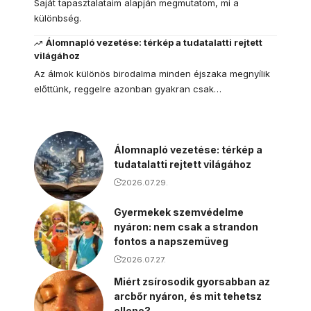
Saját tapasztalataim alapján megmutatom, mi a
különbség.
Álomnapló vezetése: térkép a tudatalatti rejtett
világához
Az álmok különös birodalma minden éjszaka megnyílik
előttünk, reggelre azonban gyakran csak…
Álomnapló vezetése: térkép a
tudatalatti rejtett világához
2026.07.29.
Gyermekek szemvédelme
nyáron: nem csak a strandon
fontos a napszemüveg
2026.07.27.
Miért zsírosodik gyorsabban az
arcbőr nyáron, és mit tehetsz
ellene?