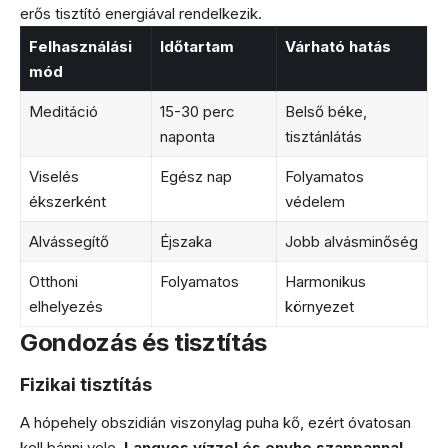
erős tisztító energiával rendelkezik.
Felhasználási
Időtartam
Várható hatás
mód
Meditáció
15-30 perc
Belső béke,
naponta
tisztánlátás
Viselés
Egész nap
Folyamatos
ékszerként
védelem
Alvássegítő
Éjszaka
Jobb alvásminőség
Otthoni
Folyamatos
Harmonikus
elhelyezés
környezet
Gondozás és tisztítás
Fizikai tisztítás
A hópehely obszidián viszonylag puha kő, ezért óvatosan
kell bánni vele.
Langyos vízzel és enyhe szappannal