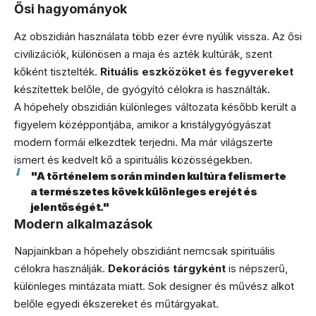
Ősi hagyományok
Az obszidián használata több ezer évre nyúlik vissza. Az ősi
civilizációk, különösen a maja és azték kultúrák, szent
kőként tisztelték.
Rituális eszközöket és fegyvereket
készítettek belőle, de gyógyító célokra is használták.
A hópehely obszidián különleges változata később került a
figyelem középpontjába, amikor a kristálygyógyászat
modern formái elkezdtek terjedni. Ma már világszerte
ismert és kedvelt kő a spirituális közösségekben.
"A történelem során minden kultúra felismerte
a természetes kövek különleges erejét és
jelentőségét."
Modern alkalmazások
Napjainkban a hópehely obszidiánt nemcsak spirituális
célokra használják.
Dekorációs tárgyként
is népszerű,
különleges mintázata miatt. Sok designer és művész alkot
belőle egyedi ékszereket és műtárgyakat.