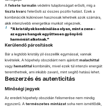
A
fekete turmalin
védelmi tulajdonságait erősíti, míg a
tiszta kvarc
felerősíti az összes pozitív hatást. Ezek a
kombinációk különösen hasznosak lehetnek azok számára,
akik intenzívebb energetikai munkát végeznek.
"A kristályok kombinálása olyan, mint a zene –
az egyes hangok együttesen gyönyörű
harmóniát alkotnak."
Kerülendő párosítások
Bár a legtöbb kristály jól összeillik egymással, vannak
kivételek. A hópehely obszidiánt nem ajánlott
malachittal
vagy
hematittal
kombinálni, mivel ezek túl intenzív energiát
teremthetnek, ami inkább zavaró, mint segítő hatású lehet.
Beszerzés és autenticitás
Minőségi jegyek
Az eredeti hópehely obszidián felismerése nem mindig
egyszerű. A
természetes mintázat
soha nem ismétlődik,