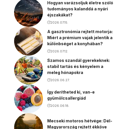
Hogyan varázsoljuk életre szóló
tudományos kalanddá a nyári
éjszakákat?
2026.07.15.
A gasztronómia rejtett motorja:
Miért a prémium vajak jelentik a
különbséget a konyhában?
2026.07.12.
Szamos szandál gyerekeknek:
stabil tartás és kényelem a
meleg hónapokra
2026.06.27.
Így derítheted ki, van-e
gyümölcsallergiád
2026.06.18.
Mecseki motoros hétvége: Dél-
Magyarország rejtett ékköve