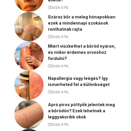
2026.07.15.
Száraz bőr a meleg hónapokban:
ezek a mindennapi szokások
ronthatnak rajta
2026.07.15.
Miért viszkethet a bőröd nyáron,
és mikor érdemes orvoshoz
fordulni?
2026.07.15.
Napallergia vagy leégés? Így
ismerheted fel a különbséget
2026.07.15.
Apró piros pöttyök jelentek meg
a bőrödön? Ezek lehetnek a
leggyakoribb okok
2026.07.15.