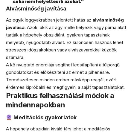
soha nem helyettesíti azokat."
Alvásminőség javítása
Az egyik leggyakrabban jelentett hatás az
alvásminőség
javulása
. Azok, akik az ágy mellé helyezik vagy párna alatt
tartják a hópehely obszidiánt, gyakran tapasztalnak
mélyebb, nyugodtabb alvást. Ez különösen hasznos lehet
stresszes időszakokban vagy alvászavarokkal küzdők
számára.
A kő nyugtató energiája segíthet lecsillapítani a túlpörgő
gondolatokat és előkészíteni az elmét a pihenésre.
Természetesen minden ember másképp reagál, ezért
érdemes kipróbálni és megfigyelni a saját tapasztalatokat.
Praktikus felhasználási módok a
mindennapokban
Meditációs gyakorlatok
A hópehely obszidián kiváló társ lehet a meditációs