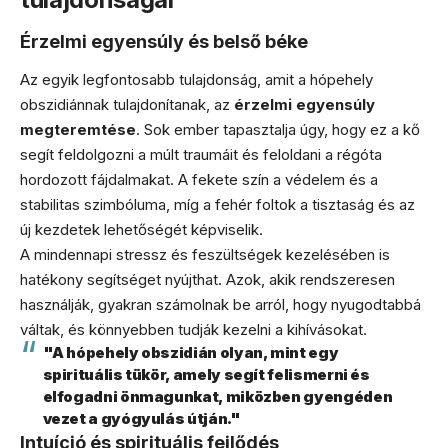
Érzelmi egyensúly és belső béke
Az egyik legfontosabb tulajdonság, amit a hópehely
obszidiánnak tulajdonítanak, az
érzelmi egyensúly
megteremtése
. Sok ember tapasztalja úgy, hogy ez a kő
segít feldolgozni a múlt traumáit és feloldani a régóta
hordozott fájdalmakat. A fekete szín a védelem és a
stabilitas szimbóluma, míg a fehér foltok a tisztaság és az
új kezdetek lehetőségét képviselik.
A mindennapi stressz és feszültségek kezelésében is
hatékony segítséget nyújthat. Azok, akik rendszeresen
használják, gyakran számolnak be arról, hogy nyugodtabbá
váltak, és könnyebben tudják kezelni a kihívásokat.
"A hópehely obszidián olyan, mint egy
spirituális tükör, amely segít felismerni és
elfogadni önmagunkat, miközben gyengéden
vezet a gyógyulás útján."
Intuíció és spirituális fejlődés