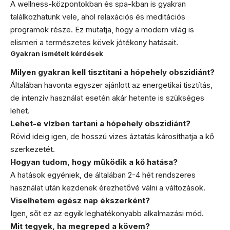
A wellness-központokban és spa-kban is gyakran
találkozhatunk vele, ahol relaxációs és meditációs
programok része. Ez mutatja, hogy a modern világ is
elismeri a természetes kövek jótékony hatásait.
Gyakran ismételt kérdések
Milyen gyakran kell tisztítani a hópehely obszidiánt?
Általában havonta egyszer ajánlott az energetikai tisztítás,
de intenzív használat esetén akár hetente is szükséges
lehet.
Lehet-e vízben tartani a hópehely obszidiánt?
Rövid ideig igen, de hosszú vizes áztatás károsíthatja a kő
szerkezetét.
Hogyan tudom, hogy működik a kő hatása?
A hatások egyéniek, de általában 2-4 hét rendszeres
használat után kezdenek érezhetővé válni a változások.
Viselhetem egész nap ékszerként?
Igen, sőt ez az egyik leghatékonyabb alkalmazási mód.
Mit tegyek, ha megreped a kövem?