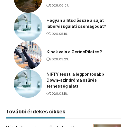
2026.06.07.
Hogyan állítsd össze a saját
laborvizsgálati csomagodat?
2026.05.19.
Kinek való a GerincPilates?
2026.03.23.
NIFTY teszt: a legpontosabb
Down-szindróma szűrés
terhesség alatt
2026.03.18.
További érdekes cikkek