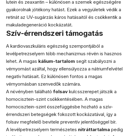
lutein és zeaxantin – különösen a szemek egészségére
gyakorolnak jótékony hatást. Ezek a vegyületek védik a
retinát az UV-sugárzás káros hatásaitól és csökkentik a
makuladegeneráció kockázatát.
Szív-érrendszeri támogatás
A kardiovaszkuláris egészség szempontjából a
levélpetrezselyem több mechanizmus révén is hasznos
lehet. A magas
kálium-tartalom
segít szabályozni a
vérnyomást azáltal, hogy ellensúlyozza a nátriumfelvétel
negatív hatásait. Ez különösen fontos a magas
vérnyomásban szenvedők számára.
A növényben található
folsav
kulcsszerepet játszik a
homocisztein-szint csökkentésében. A magas
homocisztein-szint összefüggésbe hozható a szív-
érrendszeri betegségek fokozott kockázatával, így a
folsav megfelelő bevitele preventív jelentőséggel bír.
A levélpetrezselyem természetes
nitráttartalma
pedig