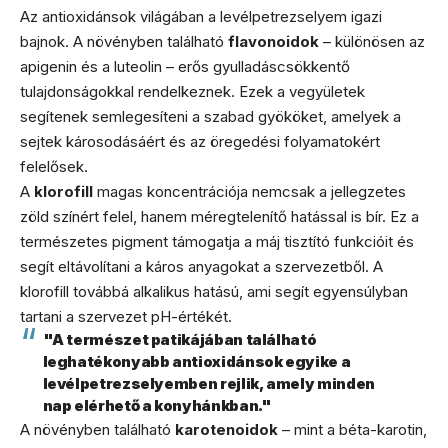
Az antioxidánsok világában a levélpetrezselyem igazi
bajnok. A növényben található
flavonoidok
– különösen az
apigenin és a luteolin – erős gyulladáscsökkentő
tulajdonságokkal rendelkeznek. Ezek a vegyületek
segítenek semlegesíteni a szabad gyököket, amelyek a
sejtek károsodásáért és az öregedési folyamatokért
felelősek.
A
klorofill
magas koncentrációja nemcsak a jellegzetes
zöld színért felel, hanem méregtelenítő hatással is bír. Ez a
természetes pigment támogatja a máj tisztító funkcióit és
segít eltávolítani a káros anyagokat a szervezetből. A
klorofill továbbá alkalikus hatású, ami segít egyensúlyban
tartani a szervezet pH-értékét.
"A természet patikájában található
leghatékonyabb antioxidánsok egyike a
levélpetrezselyemben rejlik, amely minden
nap elérhető a konyhánkban."
A növényben található
karotenoidok
– mint a béta-karotin,