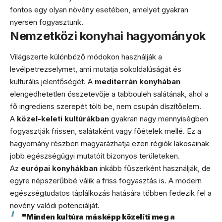
fontos egy olyan növény esetében, amelyet gyakran
nyersen fogyasztunk.
Nemzetközi konyhai hagyományok
Világszerte különböző módokon használják a
levélpetrezselymet, ami mutatja sokoldalúságát és
kulturális jelentőségét. A
mediterrán konyhában
elengedhetetlen összetevője a tabbouleh salátának, ahol a
fő ingrediens szerepét tölti be, nem csupán díszítőelem.
A
közel-keleti kultúrákban
gyakran nagy mennyiségben
fogyasztják frissen, salátaként vagy főételek mellé. Ez a
hagyomány részben magyarázhatja ezen régiók lakosainak
jobb egészségügyi mutatóit bizonyos területeken.
Az
európai konyhákban
inkább fűszerként használják, de
egyre népszerűbbé válik a friss fogyasztás is. A modern
egészségtudatos táplálkozás hatására többen fedezik fel a
növény valódi potenciálját.
"Minden kultúra másképp közelíti meg a