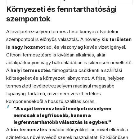
Környezeti és fenntarthatósági
szempontok
A levélpetrezselyem termesztése környezetvédelmi
szempontból is előnyös választás. A növény
kis területen
is nagy hozamot
ad, és viszonylag kevés vizet igényel.
Otthoni termesztésre is kiválóan alkalmas, akár
ablakpárkányon vagy balkonládában is sikeresen nevelhető.
A
helyi termesztés
támogatása csökkenti a szállítási
költségeket és a környezeti lábnyomot. A friss, helyben
termesztett levélpetrezselyem ráadásul magasabb
tápanyag-tartalmú, mivel nem veszít értékes
komponensekből a hosszú szállítás során.
"A saját termesztésű levélpetrezselyem
nemcsak a legfrissebb, hanem a
legfenntarthatóbb választás is egyben."
A
bio termesztés
további előnyökkel jár, mivel elkerüli a
szintetikus növényvédő szerek használatát. Ez különösen