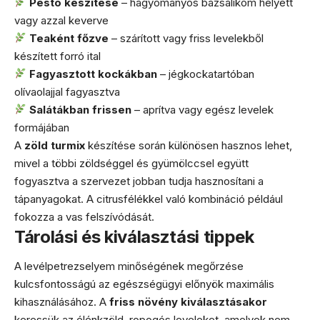
Pesto készítése
– hagyományos bazsalikom helyett
vagy azzal keverve
Teaként főzve
– szárított vagy friss levelekből
készített forró ital
Fagyasztott kockákban
– jégkockatartóban
olívaolajjal fagyasztva
Salátákban frissen
– aprítva vagy egész levelek
formájában
A
zöld turmix
készítése során különösen hasznos lehet,
mivel a többi zöldséggel és gyümölccsel együtt
fogyasztva a szervezet jobban tudja hasznosítani a
tápanyagokat. A citrusfélékkel való kombináció például
fokozza a vas felszívódását.
Tárolási és kiválasztási tippek
A levélpetrezselyem minőségének megőrzése
kulcsfontosságú az egészségügyi előnyök maximális
kihasználásához. A
friss növény kiválasztásakor
keressük az élénkzöld, ropogós leveleket, amelyek nem