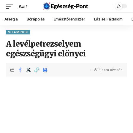
Aa
Allergia
Bőrápolás
Emésztőrendszer
Láz és Fájdalom
VITAMINOK
A levélpetrezselyem
egészségügyi előnyei
14 perc olvasás