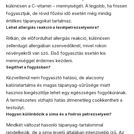
különösen a C-vitamin – mennyiségét. A legjobb, ha frissen
fogyasztjuk, de rövid főzési idő esetén még mindig
értékes tápanyagokat tartalmaz.
Lehet allergiás reakció a levélpetrezselyemre?
Ritkán, de előfordulhat allergiás reakció, különösen
zellerdugó allergiában szenvedőknél, mivel rokon
növényekről van szó. Első fogyasztás esetén kis
mennyiséggel érdemes kezdeni.
Segíthet a fogyásban?
Közvetlenül nem fogyasztó hatású, de alacsony
kalóriatartalma és magas tápanyag-sűrűsége miatt
hasznos kiegészítője lehet egy egészséges fogyókúrának.
A természetes vízhajtó hatás átmenetileg csökkentheti a
testsúlyt.
Hogyan különbözik a sima és a fodros petrezselyem?
Mindkét változat hasonló tápanyag-tartalommal
rendelkezik, de a sima levelű általában intenzívebb ízű. Az