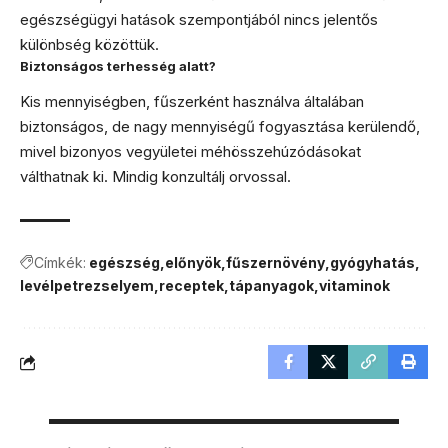
egészségügyi hatások szempontjából nincs jelentős
különbség közöttük.
Biztonságos terhesség alatt?
Kis mennyiségben, fűszerként használva általában
biztonságos, de nagy mennyiségű fogyasztása kerülendő,
mivel bizonyos vegyületei méhösszehúzódásokat
válthatnak ki. Mindig konzultálj orvossal.
Címkék:
egészség
előnyök
fűszernövény
gyógyhatás
levélpetrezselyem
receptek
tápanyagok
vitaminok