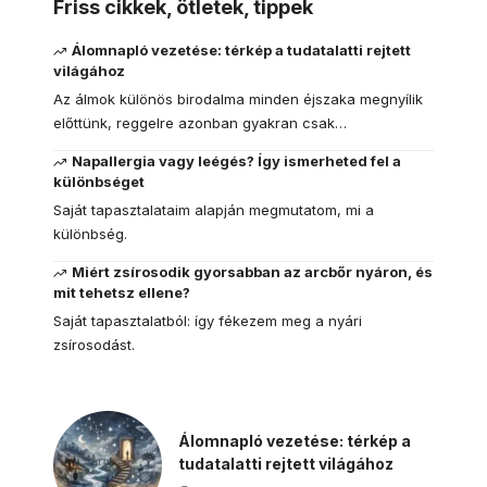
Friss cikkek, ötletek, tippek
Álomnapló vezetése: térkép a tudatalatti rejtett
világához
Az álmok különös birodalma minden éjszaka megnyílik
előttünk, reggelre azonban gyakran csak…
Napallergia vagy leégés? Így ismerheted fel a
különbséget
Saját tapasztalataim alapján megmutatom, mi a
különbség.
Miért zsírosodik gyorsabban az arcbőr nyáron, és
mit tehetsz ellene?
Saját tapasztalatból: így fékezem meg a nyári
zsírosodást.
Álomnapló vezetése: térkép a
tudatalatti rejtett világához