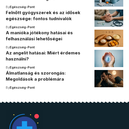
By
Egészség-Pont
Felnőtt gyógyszerek és az idősek
egészsége: fontos tudnivalók
By
Egészség-Pont
A manióka jótékony hatásai és
felhasználási lehetőségei
By
Egészség-Pont
Az angelit hatásai: Miért érdemes
használni?
By
Egészség-Pont
Álmatlanság és szorongás:
Megoldások a problémára
By
Egészség-Pont