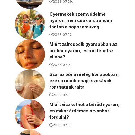
2026.07.29.
Gyermekek szemvédelme
nyáron: nem csak a strandon
fontos a napszemüveg
2026.07.27.
Miért zsírosodik gyorsabban az
arcbőr nyáron, és mit tehetsz
ellene?
2026.07.15.
Száraz bőr a meleg hónapokban:
ezek a mindennapi szokások
ronthatnak rajta
2026.07.15.
Miért viszkethet a bőröd nyáron,
és mikor érdemes orvoshoz
fordulni?
2026.07.15.