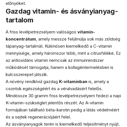
előnyöket.
Gazdag vitamin- és ásványianyag-
tartalom
A friss levélpetrezselyem valóságos
vitamin-
koncentrátum
, amely messze felülmúlja sok más zöldség
tápanyag-tartalmát. Különösen kiemelkedő a C-vitamin
mennyisége, amely háromszor több, mint a citrusféléké. Ez
az antioxidáns vitamin nemcsak az immunrendszer
működését támogatja, hanem a kollagéntermelésben is
kulcsszerepet játszik.
A növény rendkívül gazdag
K-vitaminban
is, amely a
csontok egészségéért és a véralvadásért felelős.
Mindössze 30 gramm friss levélpetrezselyem fedezi a napi
K-vitamin-szükséglet jelentős részét. Az A-vitamin
formájában található béta-karotin pedig a látás védelméért
és a sejtek regenerációjáért felel.
Az ásványianyagok terén is kiemelkedő teljesítményt nyújt.