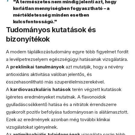
"A természetes nem mindig jelenti azt, hogy
korlátlan mennyiségben fogyasztható – a
mértékletesség minden esetben
kulcsfontosságú."
Tudományos kutatások és
bizonyítékok
A modern táplálkozástudomány egyre több figyelmet fordít
a levélpetrezselyem egészségügyi hatásainak vizsgálatára.
A
preklinikai tanulmányok
azt mutatják, hogy a növény
antioxidáns aktivitása valóban jelentős, és
összehasonlítható más szuperélelmiszerekével.
A
kardiovaszkuláris hatások
terén végzett kutatások
ígéretes eredményeket mutatnak. A flavonoidok
gyulladáscsökkentő hatása és a nitrátok érrendszerre
gyakorolt pozitív befolyása tudományosan is alátámasztott.
Ezek az eredmények azonban még további klinikai
vizsgálatokat igényelnek.
Az
antimikrobiális tulajdonságok
vizsgálata során több