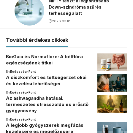
NIFTY teszt: a legpontosabb
Down-szindróma szűrés
terhesség alatt
2026.03.18.
További érdekes cikkek
BioGaia és Normaflore: A bélflóra
egészségének titkai
By
Egészség-Pont
A diszkomfort és teltségérzet okai
és kezelési lehetőségei
By
Egészség-Pont
Az ashwagandha hatásai:
természetes stresszoldó és erősítő
gyógynövény
By
Egészség-Pont
A legjobb gyógyszerek megfázás
kezelésére és megelőzésére