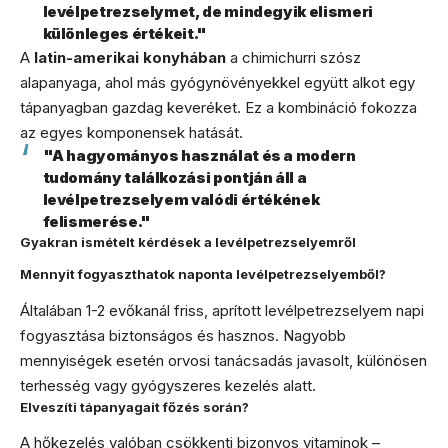
levélpetrezselymet, de mindegyik elismeri
különleges értékeit."
A
latin-amerikai konyhában
a chimichurri szósz
alapanyaga, ahol más gyógynövényekkel együtt alkot egy
tápanyagban gazdag keveréket. Ez a kombináció fokozza
az egyes komponensek hatását.
"A hagyományos használat és a modern
tudomány találkozási pontján áll a
levélpetrezselyem valódi értékének
felismerése."
Gyakran ismételt kérdések a levélpetrezselyemről
Mennyit fogyaszthatok naponta levélpetrezselyemből?
Általában 1-2 evőkanál friss, aprított levélpetrezselyem napi
fogyasztása biztonságos és hasznos. Nagyobb
mennyiségek esetén orvosi tanácsadás javasolt, különösen
terhesség vagy gyógyszeres kezelés alatt.
Elveszíti tápanyagait főzés során?
A hőkezelés valóban csökkenti bizonyos vitaminok –