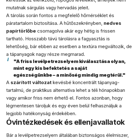
mutatnak sárgulás vagy hervadás jeleit.
A tárolás során fontos a megfelelő hőmérséklet és
páratartalom biztosítása. A hűtőszekrényben,
nedves
papírtörlőbe
csomagolva akár egy hétig is frissen
tartható. Hosszabb távú tárolásra a fagyasztás is
lehetőség, bár ebben az esetben a textúra megváltozik, de
a tápanyagok nagy része megmarad.
"A friss levélpetrezselyem kiválasztása olyan,
mint egy kis befektetés a saját
egészségünkbe – a minőség mindig megtérül."
A
szárított változat
kevésbé koncentrált tápanyag-
tartalmú, de praktikus alternatíva lehet a téli hónapokban
vagy amikor friss nem érhető el. Fontos azonban, hogy
légmentesen tároljuk és egy éven belül felhasználjuk a
legjobb hatékonyság érdekében.
Óvintézkedések és ellenjavallatok
Bár a levélpetrezselyem általában biztonságos élelmiszer,