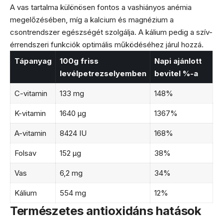
A vas tartalma különösen fontos a vashiányos anémia
megelőzésében, míg a kalcium és magnézium a
csontrendszer egészségét szolgálja. A kálium pedig a szív-
érrendszeri funkciók optimális működéséhez járul hozzá.
Tápanyag
100g friss
Napi ajánlott
levélpetrezselyemben
bevitel %-a
C-vitamin
133 mg
148%
K-vitamin
1640 μg
1367%
A-vitamin
8424 IU
168%
Folsav
152 μg
38%
Vas
6,2 mg
34%
Kálium
554 mg
12%
Természetes antioxidáns hatások