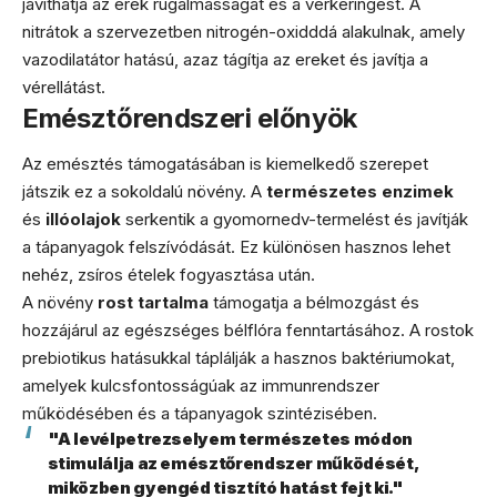
javíthatja az erek rugalmasságát és a vérkeringést. A
nitrátok a szervezetben nitrogén-oxidddá alakulnak, amely
vazodilatátor hatású, azaz tágítja az ereket és javítja a
vérellátást.
Emésztőrendszeri előnyök
Az emésztés támogatásában is kiemelkedő szerepet
játszik ez a sokoldalú növény. A
természetes enzimek
és
illóolajok
serkentik a gyomornedv-termelést és javítják
a tápanyagok felszívódását. Ez különösen hasznos lehet
nehéz, zsíros ételek fogyasztása után.
A növény
rost tartalma
támogatja a bélmozgást és
hozzájárul az egészséges bélflóra fenntartásához. A rostok
prebiotikus hatásukkal táplálják a hasznos baktériumokat,
amelyek kulcsfontosságúak az immunrendszer
működésében és a tápanyagok szintézisében.
"A levélpetrezselyem természetes módon
stimulálja az emésztőrendszer működését,
miközben gyengéd tisztító hatást fejt ki."