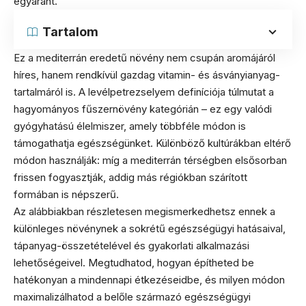
egyaránt.
Tartalom
Ez a mediterrán eredetű növény nem csupán aromájáról
híres, hanem rendkívül gazdag vitamin- és ásványianyag-
tartalmáról is. A levélpetrezselyem definíciója túlmutat a
hagyományos fűszernövény kategórián – ez egy valódi
gyógyhatású élelmiszer, amely többféle módon is
támogathatja egészségünket. Különböző kultúrákban eltérő
módon használják: míg a mediterrán térségben elsősorban
frissen fogyasztják, addig más régiókban szárított
formában is népszerű.
Az alábbiakban részletesen megismerkedhetsz ennek a
különleges növénynek a sokrétű egészségügyi hatásaival,
tápanyag-összetételével és gyakorlati alkalmazási
lehetőségeivel. Megtudhatod, hogyan építheted be
hatékonyan a mindennapi étkezéseidbe, és milyen módon
maximalizálhatod a belőle származó egészségügyi