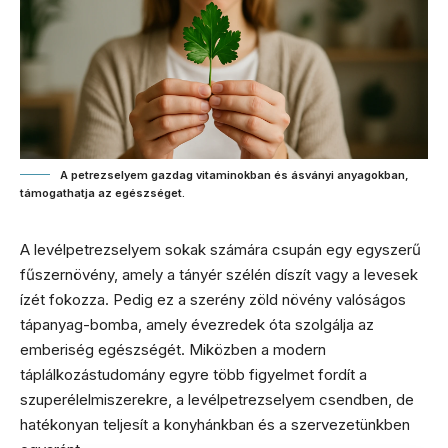
A petrezselyem gazdag vitaminokban és ásványi anyagokban,
támogathatja az egészséget.
A levélpetrezselyem sokak számára csupán egy egyszerű
fűszernövény, amely a tányér szélén díszít vagy a levesek
ízét fokozza. Pedig ez a szerény zöld növény valóságos
tápanyag-bomba, amely évezredek óta szolgálja az
emberiség egészségét. Miközben a modern
táplálkozástudomány egyre több figyelmet fordít a
szuperélelmiszerekre, a levélpetrezselyem csendben, de
hatékonyan teljesít a konyhánkban és a szervezetünkben