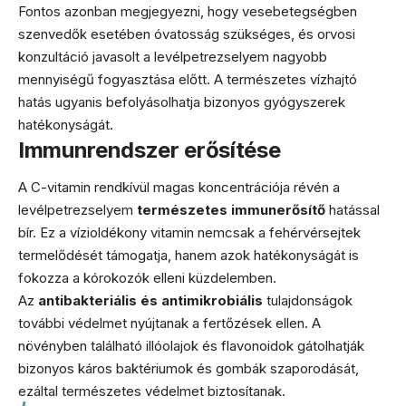
Fontos azonban megjegyezni, hogy vesebetegségben
szenvedők esetében óvatosság szükséges, és orvosi
konzultáció javasolt a levélpetrezselyem nagyobb
mennyiségű fogyasztása előtt. A természetes vízhajtó
hatás ugyanis befolyásolhatja bizonyos gyógyszerek
hatékonyságát.
Immunrendszer erősítése
A C-vitamin rendkívül magas koncentrációja révén a
levélpetrezselyem
természetes immunerősítő
hatással
bír. Ez a vízioldékony vitamin nemcsak a fehérvérsejtek
termelődését támogatja, hanem azok hatékonyságát is
fokozza a kórokozók elleni küzdelemben.
Az
antibakteriális és antimikrobiális
tulajdonságok
további védelmet nyújtanak a fertőzések ellen. A
növényben található illóolajok és flavonoidok gátolhatják
bizonyos káros baktériumok és gombák szaporodását,
ezáltal természetes védelmet biztosítanak.