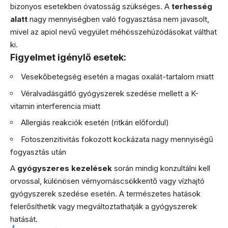
bizonyos esetekben óvatosság szükséges. A
terhesség
alatt
nagy mennyiségben való fogyasztása nem javasolt,
mivel az apiol nevű vegyület méhösszehúzódásokat válthat
ki.
Figyelmet igénylő esetek:
Vesekőbetegség esetén a magas oxalát-tartalom miatt
Véralvadásgátló gyógyszerek szedése mellett a K-
vitamin interferencia miatt
Allergiás reakciók esetén (ritkán előfordul)
Fotoszenzitivitás fokozott kockázata nagy mennyiségű
fogyasztás után
A
gyógyszeres kezelések
során mindig konzultálni kell
orvossal, különösen vérnyomáscsökkentő vagy vízhajtó
gyógyszerek szedése esetén. A természetes hatások
felerősíthetik vagy megváltoztathatják a gyógyszerek
hatását.