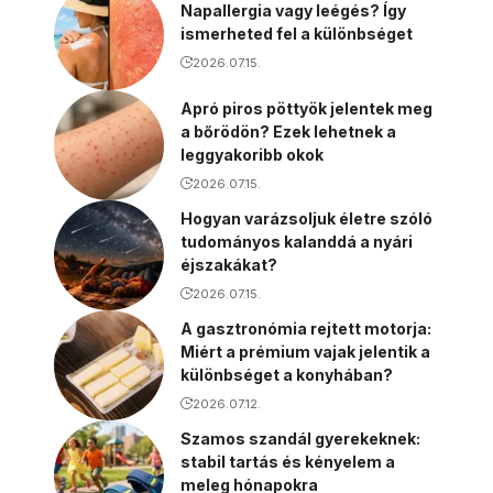
Napallergia vagy leégés? Így
ismerheted fel a különbséget
2026.07.15.
Apró piros pöttyök jelentek meg
a bőrödön? Ezek lehetnek a
leggyakoribb okok
2026.07.15.
Hogyan varázsoljuk életre szóló
tudományos kalanddá a nyári
éjszakákat?
2026.07.15.
A gasztronómia rejtett motorja:
Miért a prémium vajak jelentik a
különbséget a konyhában?
2026.07.12.
Szamos szandál gyerekeknek:
stabil tartás és kényelem a
meleg hónapokra