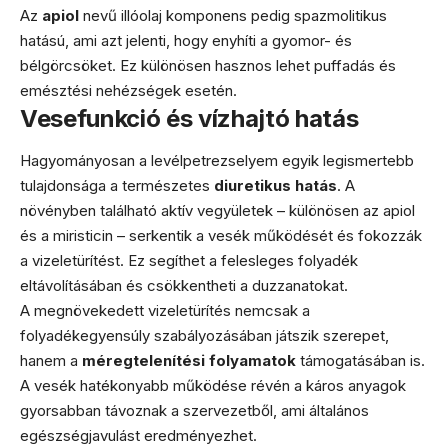
Az
apiol
nevű illóolaj komponens pedig spazmolitikus
hatású, ami azt jelenti, hogy enyhíti a gyomor- és
bélgörcsöket. Ez különösen hasznos lehet puffadás és
emésztési nehézségek esetén.
Vesefunkció és vízhajtó hatás
Hagyományosan a levélpetrezselyem egyik legismertebb
tulajdonsága a természetes
diuretikus hatás
. A
növényben található aktív vegyületek – különösen az apiol
és a miristicin – serkentik a vesék működését és fokozzák
a vizeletürítést. Ez segíthet a felesleges folyadék
eltávolításában és csökkentheti a duzzanatokat.
A megnövekedett vizeletürítés nemcsak a
folyadékegyensúly szabályozásában játszik szerepet,
hanem a
méregtelenítési folyamatok
támogatásában is.
A vesék hatékonyabb működése révén a káros anyagok
gyorsabban távoznak a szervezetből, ami általános
egészségjavulást eredményezhet.