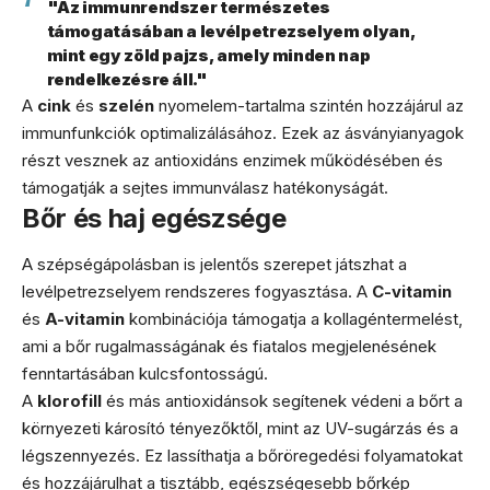
"Az immunrendszer természetes
támogatásában a levélpetrezselyem olyan,
mint egy zöld pajzs, amely minden nap
rendelkezésre áll."
A
cink
és
szelén
nyomelem-tartalma szintén hozzájárul az
immunfunkciók optimalizálásához. Ezek az ásványianyagok
részt vesznek az antioxidáns enzimek működésében és
támogatják a sejtes immunválasz hatékonyságát.
Bőr és haj egészsége
A szépségápolásban is jelentős szerepet játszhat a
levélpetrezselyem rendszeres fogyasztása. A
C-vitamin
és
A-vitamin
kombinációja támogatja a kollagéntermelést,
ami a bőr rugalmasságának és fiatalos megjelenésének
fenntartásában kulcsfontosságú.
A
klorofill
és más antioxidánsok segítenek védeni a bőrt a
környezeti károsító tényezőktől, mint az UV-sugárzás és a
légszennyezés. Ez lassíthatja a bőröregedési folyamatokat
és hozzájárulhat a tisztább, egészségesebb bőrkép