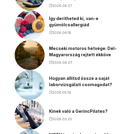
2026.06.27.
Így derítheted ki, van-e
gyümölcsallergiád
2026.06.18.
Mecseki motoros hétvége: Dél-
Magyarország rejtett ékköve
2026.06.07.
Hogyan állítsd össze a saját
laborvizsgálati csomagodat?
2026.05.19.
Kinek való a GerincPilates?
2026.03.23.