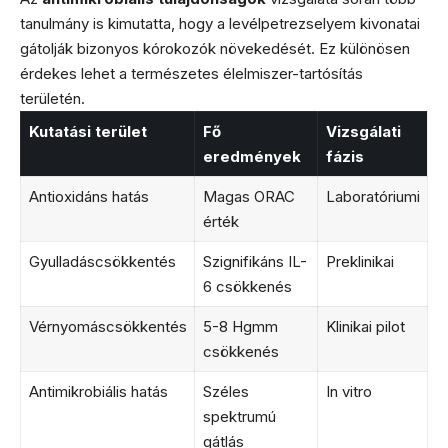
tanulmány is kimutatta, hogy a levélpetrezselyem kivonatai
gátolják bizonyos kórokozók növekedését. Ez különösen
érdekes lehet a természetes élelmiszer-tartósítás
területén.
Kutatási terület
Fő
Vizsgálati
eredmények
fázis
Antioxidáns hatás
Magas ORAC
Laboratóriumi
érték
Gyulladáscsökkentés
Szignifikáns IL-
Preklinikai
6 csökkenés
Vérnyomáscsökkentés
5-8 Hgmm
Klinikai pilot
csökkenés
Antimikrobiális hatás
Széles
In vitro
spektrumú
gátlás