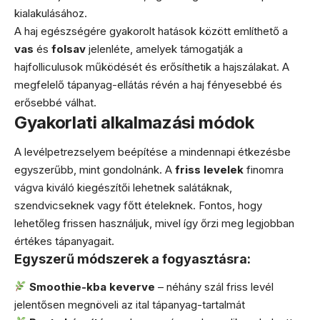
kialakulásához.
A haj egészségére gyakorolt hatások között említhető a
vas
és
folsav
jelenléte, amelyek támogatják a
hajfolliculusok működését és erősíthetik a hajszálakat. A
megfelelő tápanyag-ellátás révén a haj fényesebbé és
erősebbé válhat.
Gyakorlati alkalmazási módok
A levélpetrezselyem beépítése a mindennapi étkezésbe
egyszerűbb, mint gondolnánk. A
friss levelek
finomra
vágva kiváló kiegészítői lehetnek salátáknak,
szendvicseknek vagy főtt ételeknek. Fontos, hogy
lehetőleg frissen használjuk, mivel így őrzi meg legjobban
értékes tápanyagait.
Egyszerű módszerek a fogyasztásra:
Smoothie-kba keverve
– néhány szál friss levél
jelentősen megnöveli az ital tápanyag-tartalmát