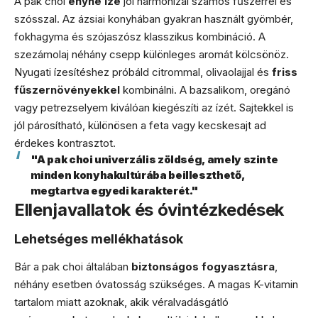
A pak choi
enyhe íze
jól harmonizál számos fűszerrel és
szósszal. Az ázsiai konyhában gyakran használt gyömbér,
fokhagyma és szójaszósz klasszikus kombináció. A
szezámolaj néhány csepp különleges aromát kölcsönöz.
Nyugati ízesítéshez próbáld citrommal, olivaolajjal és
friss
fűszernövényekkel
kombinálni. A bazsalikom, oregánó
vagy petrezselyem kiválóan kiegészíti az ízét. Sajtekkel is
jól párosítható, különösen a feta vagy kecskesajt ad
érdekes kontrasztot.
"A pak choi univerzális zöldség, amely szinte
minden konyhakultúrába beilleszthető,
megtartva egyedi karakterét."
Ellenjavallatok és óvintézkedések
Lehetséges mellékhatások
Bár a pak choi általában
biztonságos fogyasztásra
,
néhány esetben óvatosság szükséges. A magas K-vitamin
tartalom miatt azoknak, akik véralvadásgátló