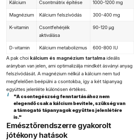
Kálcium
Csontmátrix építése
1000-1200 mg
Magnézium
Kálcium felszívódás
300-400 mg
K-vitamin
Csontfehérjék
90-120 μg
aktiválása
D-vitamin
Kálcium metabolizmus
600-800 IU
A pak choi
kálcium és magnézium tartalma
ideális
arányban van jelen, ami optimalizálja mindkét ásványi anyag
felszívódását. A magnézium nélkül a kálcium nem tud
megfelelően beépülni a csontokba, így a két tápanyag
együttes jelenléte különösen értékes.
"A csontegészség fenntartásához nem
elegendő csak a kálcium bevitele, szükség van
a támogató tápanyagok együttes jelenlétére
is."
Emésztőrendszerre gyakorolt
jótékony hatások