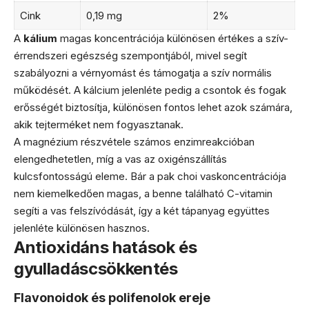
Cink
0,19 mg
2%
A
kálium
magas koncentrációja különösen értékes a szív-
érrendszeri egészség szempontjából, mivel segít
szabályozni a vérnyomást és támogatja a szív normális
működését. A kálcium jelenléte pedig a csontok és fogak
erősségét biztosítja, különösen fontos lehet azok számára,
akik tejterméket nem fogyasztanak.
A magnézium részvétele számos enzimreakcióban
elengedhetetlen, míg a vas az oxigénszállítás
kulcsfontosságú eleme. Bár a pak choi vaskoncentrációja
nem kiemelkedően magas, a benne található C-vitamin
segíti a vas felszívódását, így a két tápanyag együttes
jelenléte különösen hasznos.
Antioxidáns hatások és
gyulladáscsökkentés
Flavonoidok és polifenolok ereje