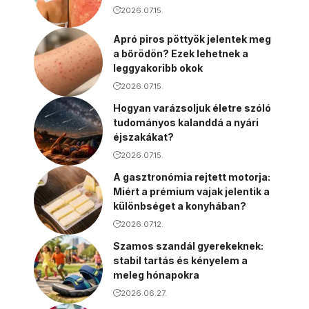
2026.07.15.
Apró piros pöttyök jelentek meg
a bőrödön? Ezek lehetnek a
leggyakoribb okok
2026.07.15.
Hogyan varázsoljuk életre szóló
tudományos kalanddá a nyári
éjszakákat?
2026.07.15.
A gasztronómia rejtett motorja:
Miért a prémium vajak jelentik a
különbséget a konyhában?
2026.07.12.
Szamos szandál gyerekeknek:
stabil tartás és kényelem a
meleg hónapokra
2026.06.27.