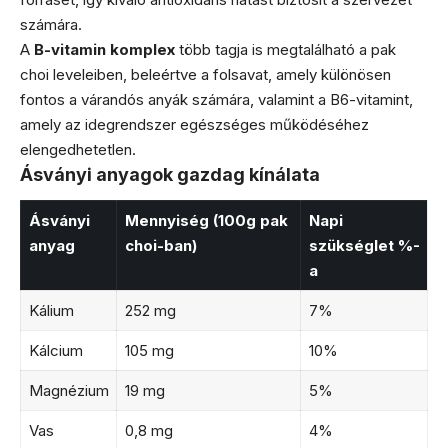
számára.
A
B-vitamin komplex
több tagja is megtalálható a pak
choi leveleiben, beleértve a folsavat, amely különösen
fontos a várandós anyák számára, valamint a B6-vitamint,
amely az idegrendszer egészséges működéséhez
elengedhetetlen.
Ásványi anyagok gazdag kínálata
Ásványi
Mennyiség (100g pak
Napi
anyag
choi-ban)
szükséglet %-
a
Kálium
252 mg
7%
Kálcium
105 mg
10%
Magnézium
19 mg
5%
Vas
0,8 mg
4%