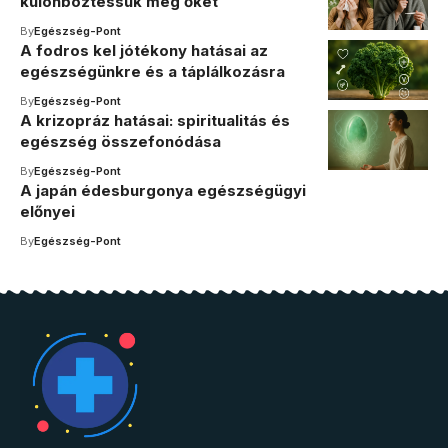
különböztessük meg őket
By
Egészség-Pont
A fodros kel jótékony hatásai az
egészségünkre és a táplálkozásra
By
Egészség-Pont
A krizopráz hatásai: spiritualitás és
egészség összefonódása
By
Egészség-Pont
A japán édesburgonya egészségügyi
előnyei
By
Egészség-Pont