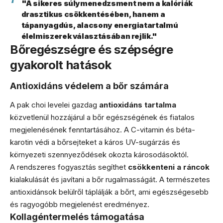
"A sikeres súlymenedzsment nem a kalóriák
drasztikus csökkentésében, hanem a
tápanyagdús, alacsony energiatartalmú
élelmiszerek választásában rejlik."
Bőregészségre és szépségre
gyakorolt hatások
Antioxidáns védelem a bőr számára
A pak choi levelei gazdag
antioxidáns tartalma
közvetlenül hozzájárul a bőr egészségének és fiatalos
megjelenésének fenntartásához. A C-vitamin és béta-
karotin védi a bőrsejteket a káros UV-sugárzás és
környezeti szennyeződések okozta károsodásoktól.
A rendszeres fogyasztás segíthet
csökkenteni a ráncok
kialakulását és javítani a bőr rugalmasságát. A természetes
antioxidánsok belülről táplálják a bőrt, ami egészségesebb
és ragyogóbb megjelenést eredményez.
Kollagéntermelés támogatása