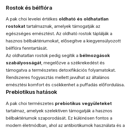
Rostok és bélflóra
A pak choi levelei értékes
oldható és oldhatatlan
rostokat
tartalmaznak, amelyek támogatják az
egészséges emésztést. Az oldható rostok táplálják a
hasznos bélbaktériumokat, elősegítve a kiegyensúlyozott
bélflóra fenntartását.
Az oldhatatlan rostok pedig segítik a
bélmozgások
szabályosságát
, megelőzve a székrekedést és
támogatva a természetes detoxifikációs folyamatokat.
Rendszeres fogyasztás mellett javulhat az általános
emésztési komfort és csökkenhet a puffadás előfordulása.
Prebiotikus hatások
A pak choi természetes
prebiotikus vegyületeket
tartalmaz, amelyek szelektíven támogatják a hasznos
bélbaktériumok szaporodását. Ez különösen fontos a
modern életmódban, ahol az antibiotikumok használata és a