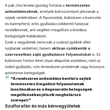
A pak choi levelei gazdag forrásai a
természetes
antioxidánsoknak
, amelyek kulcsszerepet játszanak a
sejtek védelmében. A flavonoidok, különösen a kvercetin
és kaempferol, erős gyulladáscsökkentő hatással
rendelkeznek, ami segíthet megelőzni a krónikus
betegségek kialakulását.
Ezek a vegyületek nemcsak a szabad gyökök ellen
nyújtanak védelmet, hanem
aktívan csökkentik a
szervezetben zajló gyulladásos folyamatokat
is. Ez
különösen fontos lehet olyan állapotok esetében, mint az
ízületi gyulladás, szív-érrendszeri problémák vagy bizonyos
autoimmun betegségek.
"A rendszeres antioxidáns bevitel a sejtek
természetes öregedési folyamatainak
lassításában és a degeneratív betegségek
megelőzésében játszik meghatározó
szerepet."
Szulforafán és más kénvegyületek