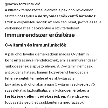
gyakran fordulnak elő.
A nitrátok természetes jelenléte a pak choi leveleiben
szintén hozzájárul a
vérnyomáscsökkentő hatáshoz
.
Ezek a vegyületek segítik az erek tágulását, javítva ezzel a
vérkeringést és csökkentve a szív terhelését.
Immunrendszer erősítése
C-vitamin és immunfunkciók
A pak choi levelei kiemelkedően magas
C-vitamin
koncentrációval
rendelkeznek, ami az immunrendszer
működésének alapvető eleme. A C-vitamin nemcsak
antioxidáns hatású, hanem közvetlenül támogatja a
fehérvérsejtek termelését és aktivitását is.
Egy adag pak choi akár a napi C-vitamin szükséglet 75
százalékát is biztosíthatja, ami különösen értékes a
fertőzések elleni védekezésben
. A rendszeres
fogyasztás segíthet csökkenteni a megfázások