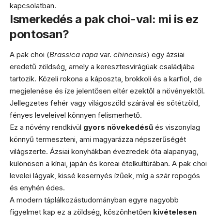
kapcsolatban.
Ismerkedés a pak choi-val: mi is ez
pontosan?
A pak choi (
Brassica rapa
var.
chinensis
) egy ázsiai
eredetű zöldség, amely a keresztesvirágúak családjába
tartozik. Közeli rokona a káposzta, brokkoli és a karfiol, de
megjelenése és íze jelentősen eltér ezektől a növényektől.
Jellegzetes fehér vagy világoszöld szárával és sötétzöld,
fényes leveleivel könnyen felismerhető.
Ez a növény rendkívül
gyors növekedésű
és viszonylag
könnyű termeszteni, ami magyarázza népszerűségét
világszerte. Ázsiai konyhákban évezredek óta alapanyag,
különösen a kínai, japán és koreai ételkultúrában. A pak choi
levelei lágyak, kissé kesernyés ízűek, míg a szár ropogós
és enyhén édes.
A modern táplálkozástudományban egyre nagyobb
figyelmet kap ez a zöldség, köszönhetően
kivételesen