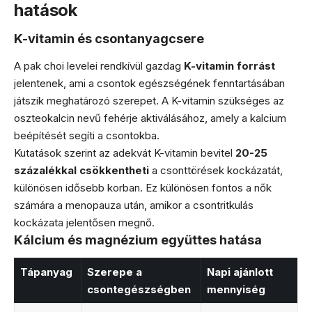
hatások
K-vitamin és csontanyagcsere
A pak choi levelei rendkívül gazdag
K-vitamin forrást
jelentenek, ami a csontok egészségének fenntartásában
játszik meghatározó szerepet. A K-vitamin szükséges az
oszteokalcin nevű fehérje aktiválásához, amely a kalcium
beépítését segíti a csontokba.
Kutatások szerint az adekvát K-vitamin bevitel
20-25
százalékkal csökkentheti
a csonttörések kockázatát,
különösen idősebb korban. Ez különösen fontos a nők
számára a menopauza után, amikor a csontritkulás
kockázata jelentősen megnő.
Kálcium és magnézium együttes hatása
Tápanyag
Szerepe a
Napi ajánlott
csontegészségben
mennyiség