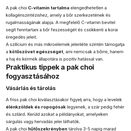
A pak choi
C-vitamin tartalma
elengedhetetlen a
kollagénszintézishez, amely a bőr szerkezetének és
rugalmasságának alapja. A megfelelő C-vitamin bevitel
segít fenntartani a bőr feszességét és csökkenti a korai
öregedés jeleit.
A szilícium és más mikroelemek jelenléte szintén támogatja
a
kötőszövet egészségét
, ami nemcsak a bőrre, hanem
a haj és körmök állapotára is pozitív hatással van.
Praktikus tippek a pak choi
fogyasztásához
Vásárlás és tárolás
A friss pak choi kiválasztásakor figyelj arra, hogy a levelek
élénkzöldek és ropogósak
legyenek, a szár pedig fehér
és szilárd. Kerüld azokat a példányokat, amelyeken
sárgulás vagy hervadás jelei láthatók.
A pak choi
hűtőszekrényben
tárolva 3-5 napig marad