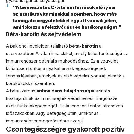
gyakoriságát és súlyosságát.
"A természetes C-vitamin források előnye a
szintetikus vitaminokkal szemben, hogy más
támogató vegyületekkel együtt vannak jelen,
ami fokozza a felszívódást és hatékonyságot."
Béta-karotin és sejtvédelem
A pak choi leveleiben található
béta-karotin
a
szervezetben A-vitaminná alakul, amely kulcsfontosságú az
immunrendszer optimális működéséhez. Ez a vegyület
különösen fontos a nyálkahártyák egészségének
fenntartásában, amelyek az első védelmi vonalat jelentik a
kórokozókkal szemben.
A béta-karotin
antioxidáns tulajdonságai
szintén
hozzájárulnak az immunsejtek védelméhez, megőrizve
azok funkcióképességét. Ez különösen fontos stresszes
időszakokban vagy betegség után, amikor az
immunrendszer megerősítésre szorul.
Csontegészségre gyakorolt pozitív