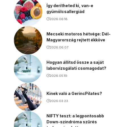
Így derítheted ki, van-e
gyümölcsallergiád
2026.06.18.
Mecseki motoros hétvége: Dél-
Magyarország rejtett ékköve
2026.06.07.
Hogyan állítsd össze a saját
laborvizsgálati csomagodat?
2026.05.19.
Kinek való a GerincPilates?
2026.03.23.
NIFTY teszt: a legpontosabb
Down-szindróma szűrés