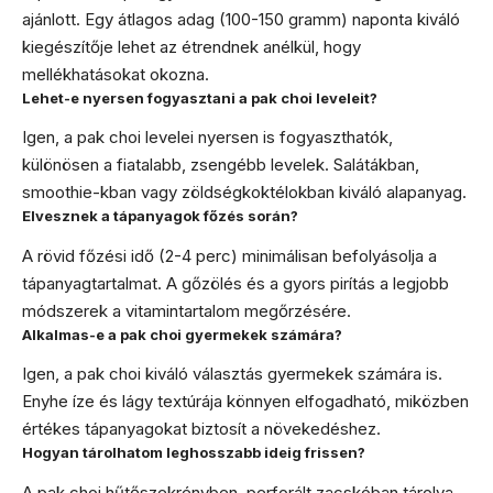
ajánlott. Egy átlagos adag (100-150 gramm) naponta kiváló
kiegészítője lehet az étrendnek anélkül, hogy
mellékhatásokat okozna.
Lehet-e nyersen fogyasztani a pak choi leveleit?
Igen, a pak choi levelei nyersen is fogyaszthatók,
különösen a fiatalabb, zsengébb levelek. Salátákban,
smoothie-kban vagy zöldségkoktélokban kiváló alapanyag.
Elvesznek a tápanyagok főzés során?
A rövid főzési idő (2-4 perc) minimálisan befolyásolja a
tápanyagtartalmat. A gőzölés és a gyors pirítás a legjobb
módszerek a vitamintartalom megőrzésére.
Alkalmas-e a pak choi gyermekek számára?
Igen, a pak choi kiváló választás gyermekek számára is.
Enyhe íze és lágy textúrája könnyen elfogadható, miközben
értékes tápanyagokat biztosít a növekedéshez.
Hogyan tárolhatom leghosszabb ideig frissen?
A pak choi hűtőszekrényben, perforált zacskóban tárolva