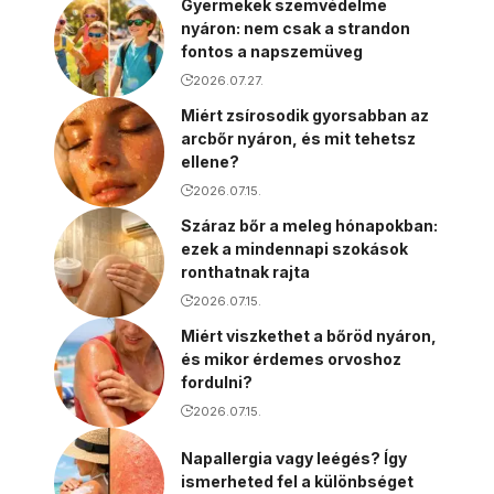
Gyermekek szemvédelme
nyáron: nem csak a strandon
fontos a napszemüveg
2026.07.27.
Miért zsírosodik gyorsabban az
arcbőr nyáron, és mit tehetsz
ellene?
2026.07.15.
Száraz bőr a meleg hónapokban:
ezek a mindennapi szokások
ronthatnak rajta
2026.07.15.
Miért viszkethet a bőröd nyáron,
és mikor érdemes orvoshoz
fordulni?
2026.07.15.
Napallergia vagy leégés? Így
ismerheted fel a különbséget