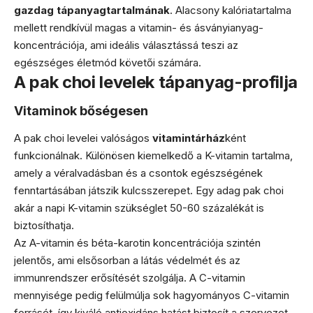
gazdag tápanyagtartalmának
. Alacsony kalóriatartalma
mellett rendkívül magas a vitamin- és ásványianyag-
koncentrációja, ami ideális választássá teszi az
egészséges életmód követői számára.
A pak choi levelek tápanyag-profilja
Vitaminok bőségesen
A pak choi levelei valóságos
vitamintárház
ként
funkcionálnak. Különösen kiemelkedő a K-vitamin tartalma,
amely a véralvadásban és a csontok egészségének
fenntartásában játszik kulcsszerepet. Egy adag pak choi
akár a napi K-vitamin szükséglet 50-60 százalékát is
biztosíthatja.
Az A-vitamin és béta-karotin koncentrációja szintén
jelentős, ami elsősorban a látás védelmét és az
immunrendszer erősítését szolgálja. A C-vitamin
mennyisége pedig felülmúlja sok hagyományos C-vitamin
forrásét, így kiváló antioxidáns hatást biztosít a szervezet