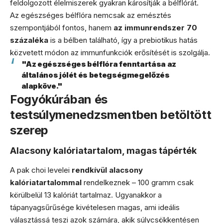
feldolgozott élelmiszerek gyakran károsítják a bélflórát.
Az egészséges bélflóra nemcsak az emésztés
szempontjából fontos, hanem
az immunrendszer 70
százaléka
is a bélben található, így a prebiotikus hatás
közvetett módon az immunfunkciók erősítését is szolgálja.
"Az egészséges bélflóra fenntartása az
általános jólét és betegségmegelőzés
alapköve."
Fogyókúrában és
testsúlymenedzsmentben betöltött
szerep
Alacsony kalóriatartalom, magas tápérték
A pak choi levelei
rendkívül alacsony
kalóriatartalommal
rendelkeznek – 100 gramm csak
körülbelül 13 kalóriát tartalmaz. Ugyanakkor a
tápanyagsűrűsége kivételesen magas, ami ideális
választássá teszi azok számára, akik súlycsökkentésen