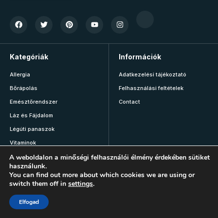
Kategóriák
Információk
Allergia
Adatkezelési tájékoztató
Bőrápolás
Felhasználási feltételek
Emésztőrendszer
Contact
Láz és Fájdalom
Légúti panaszok
Vitaminok
Mozgás
A weboldalon a minőségi felhasználói élmény érdekében sütiket
használunk.
You can find out more about which cookies we are using or
switch them off in
settings
.
Fontos!
Elfogad
Az oldalon megjelenő tartalmak kizárólag tájékoztató és