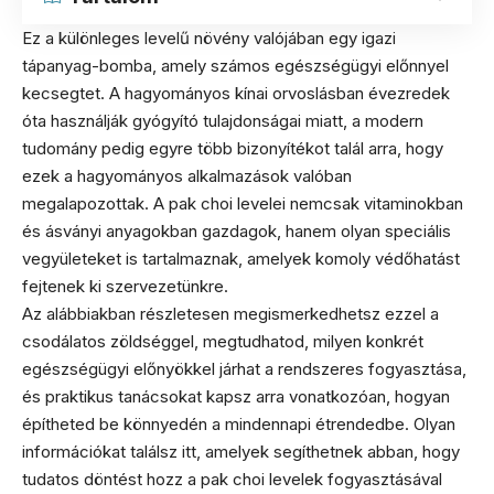
Ez a különleges levelű növény valójában egy igazi
tápanyag-bomba, amely számos egészségügyi előnnyel
kecsegtet. A hagyományos kínai orvoslásban évezredek
óta használják gyógyító tulajdonságai miatt, a modern
tudomány pedig egyre több bizonyítékot talál arra, hogy
ezek a hagyományos alkalmazások valóban
megalapozottak. A pak choi levelei nemcsak vitaminokban
és ásványi anyagokban gazdagok, hanem olyan speciális
vegyületeket is tartalmaznak, amelyek komoly védőhatást
fejtenek ki szervezetünkre.
Az alábbiakban részletesen megismerkedhetsz ezzel a
csodálatos zöldséggel, megtudhatod, milyen konkrét
egészségügyi előnyökkel járhat a rendszeres fogyasztása,
és praktikus tanácsokat kapsz arra vonatkozóan, hogyan
építheted be könnyedén a mindennapi étrendedbe. Olyan
információkat találsz itt, amelyek segíthetnek abban, hogy
tudatos döntést hozz a pak choi levelek fogyasztásával