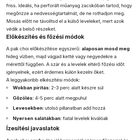
friss. Ideális, ha perforált műanyag zacskóban tartod, hogy
megőrizze a nedvességtartalmát, de ne rothadjon meg.
Mosás előtt ne távolítsd el a külső leveleket, mert azok
védik a belső részeket.
Előkészítés és főzési módok
A pak choi előkészítése egyszerű:
alaposan mosd meg
hideg vízben, majd vágjad ketté vagy negyedekre a
mérettől függően. A szár és a levelek eltérő főzési időt
igényelnek, ezért érdemes külön kezelni őket.
A leggyakoribb elkészítési módok:
Wokban pirítás
: 2-3 perc alatt készre sül
Gőzölés
: 4-5 perc alatt megpuhul
Levesekben
: utolsó pillanatban add hozzá
Nyersen salátákban
: fiatal levelek kiválóak
Ízesítési javaslatok