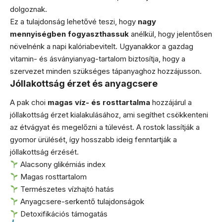
dolgoznak.
Ez a tulajdonság lehetővé teszi, hogy
nagy
mennyiségben fogyaszthassuk
anélkül, hogy jelentősen
növelnénk a napi kalóriabevitelt. Ugyanakkor a gazdag
vitamin- és ásványianyag-tartalom biztosítja, hogy a
szervezet minden szükséges tápanyaghoz hozzájusson.
Jóllakottság érzet és anyagcsere
A pak choi
magas víz- és rosttartalma
hozzájárul a
jóllakottság érzet kialakulásához, ami segíthet csökkenteni
az étvágyat és megelőzni a túlevést. A rostok lassítják a
gyomor ürülését, így hosszabb ideig fenntartják a
jóllakottság érzését.
Alacsony glikémiás index
Magas rosttartalom
Természetes vízhajtó hatás
Anyagcsere-serkentő tulajdonságok
Detoxifikációs támogatás