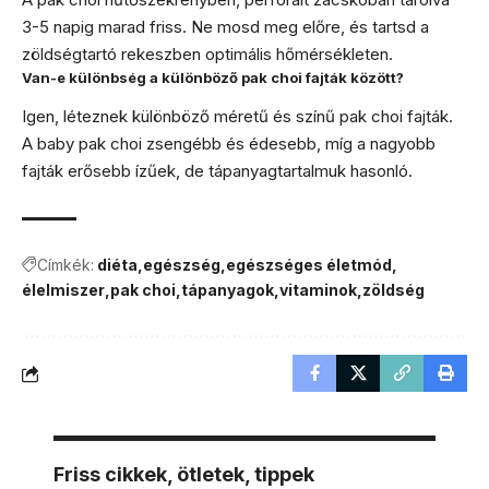
3-5 napig marad friss. Ne mosd meg előre, és tartsd a
zöldségtartó rekeszben optimális hőmérsékleten.
Van-e különbség a különböző pak choi fajták között?
Igen, léteznek különböző méretű és színű pak choi fajták.
A baby pak choi zsengébb és édesebb, míg a nagyobb
fajták erősebb ízűek, de tápanyagtartalmuk hasonló.
Címkék:
diéta
egészség
egészséges életmód
élelmiszer
pak choi
tápanyagok
vitaminok
zöldség
Friss cikkek, ötletek, tippek