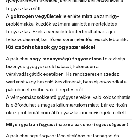
gyógyszereket szednek, konzultálniuk kell orvosukkal a
fogyasztás előtt.
A
goitrogén vegyületek
jelenléte miatt pajzsmirigy-
problémákkal küzdők számára ajánlott a mértékletes
fogyasztás. Ezek a vegyületek interferálhatnak a jód
felszívódásával, bár főzés során jelentős részük lebomlik.
Kölcsönhatások gyógyszerekkel
A pak choi
nagy mennyiségű fogyasztása
fokozhatja
bizonyos gyógyszerek hatását, különösen a
véralvadásgátlók esetében. Ha rendszeresen szedsz
warfarint vagy hasonló készítményt, beszélj orvosodkal a
pak choi étrendbe való beépítéséről.
A vérnyomáscsökkentő gyógyszerekkel való kölcsönhatás
is előfordulhat a magas káliumtartalom miatt, bár ez ritkán
okoz problémát normál fogyasztási mennyiségek mellett.
Milyen gyakran fogyaszthatom a pak choi-t egészségesen?
A pak choi napi fogyasztása általában biztonságos és