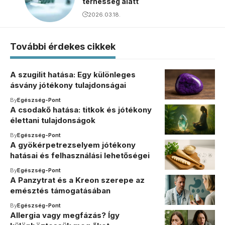
terhesség alatt
2026.03.18.
További érdekes cikkek
A szugilit hatása: Egy különleges
ásvány jótékony tulajdonságai
By
Egészség-Pont
A csodakő hatása: titkok és jótékony
élettani tulajdonságok
By
Egészség-Pont
A gyökérpetrezselyem jótékony
hatásai és felhasználási lehetőségei
By
Egészség-Pont
A Panzytrat és a Kreon szerepe az
emésztés támogatásában
By
Egészség-Pont
Allergia vagy megfázás? Így