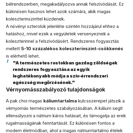
bélrendszerben, megakadályozva annak felszívódását. Ez
különösen hasznos lehet azok számára, akik magas
koleszterinszinttel küzdenek.
A növényi szterolok jelenléte szintén hozzájárul ehhez a
hatáshoz, mivel ezek a vegyületek versenyeznek a
koleszterinnel a felszívódásért. Rendszeres fogyasztás
mellett
5-10 százalékos koleszterinszint-csökkenés
is elérhető lehet.
"A természetes rostokban gazdag zöldségek
rendszeres fogyasztása az egyik
leghatékonyabb módja a szív-érrendszeri
egészség megőrzésének."
Vérnyomásszabályozó tulajdonságok
A pak choi magas
káliumtartalma
kulcsszerepet játszik a
vérnyomás természetes szabályozásában. A kálium segít
ellensúlyozni a nátrium káros hatásait, és támogatja az erek
rugalmasságának fenntartását. Ez különösen fontos a
modern életmódban, ahol a magas nátriumtartalmú ételek