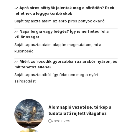
Apró piros pöttyök jelentek meg a bőrödön? Ezek
lehetnek a leggyakoribb okok
Saját tapasztalataim az apró piros pöttyök okairól
Napallergia vagy leégés? Így ismerheted fel a
különbséget
Saját tapasztalataim alapján megmutatom, mi a
különbség.
Miért zsírosodik gyorsabban az arcbőr nyáron, és
mit tehetsz ellene?
Saját tapasztalatból: így fékezem meg a nyári
zsírosodást.
Álomnapló vezetése: térkép a
tudatalatti rejtett világához
2026.07.29.