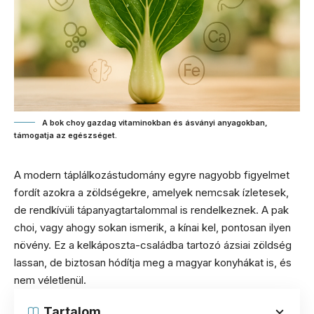
A bok choy gazdag vitaminokban és ásványi anyagokban,
támogatja az egészséget.
A modern táplálkozástudomány egyre nagyobb figyelmet
fordít azokra a zöldségekre, amelyek nemcsak ízletesek,
de rendkívüli tápanyagtartalommal is rendelkeznek. A pak
choi, vagy ahogy sokan ismerik, a kínai kel, pontosan ilyen
növény. Ez a kelkáposzta-családba tartozó ázsiai zöldség
lassan, de biztosan hódítja meg a magyar konyhákat is, és
nem véletlenül.
Tartalom