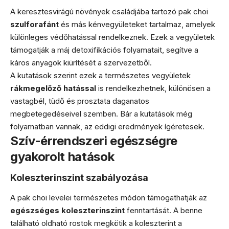
A keresztesvirágú növények családjába tartozó pak choi
szulforafánt
és más kénvegyületeket tartalmaz, amelyek
különleges védőhatással rendelkeznek. Ezek a vegyületek
támogatják a máj detoxifikációs folyamatait, segítve a
káros anyagok kiürítését a szervezetből.
A kutatások szerint ezek a természetes vegyületek
rákmegelőző hatással
is rendelkezhetnek, különösen a
vastagbél, tüdő és prosztata daganatos
megbetegedéseivel szemben. Bár a kutatások még
folyamatban vannak, az eddigi eredmények ígéretesek.
Szív-érrendszeri egészségre
gyakorolt hatások
Koleszterinszint szabályozása
A pak choi levelei természetes módon támogathatják az
egészséges koleszterinszint
fenntartását. A benne
található oldható rostok megkötik a koleszterint a