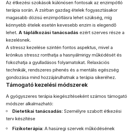
Az étkezési szokások különösen fontosak az enzimpótló
terápia során. A zsírban gazdag ételek fogyasztásakor
magasabb dózisú enzimpótlásra lehet szükség, míg
könnyebb ételek esetén kevesebb enzim is elegendő
lehet.
A táplálkozási tanácsadás
ezért szerves része a
kezelésnek.
A stressz kezelése szintén fontos aspektus, mivel a
krónikus stressz ronthatja a hasnyálmirigy működését és
fokozhatja a gyulladásos folyamatokat. Relaxációs
technikák, rendszeres pihenés és a mentális egészség
gondozása mind hozzájárulhatnak a terápia sikeréhez.
Támogató kezelési módszerek
A gyógyszeres terápia kiegészítéseként számos támogató
módszer alkalmazható:
Dietetikai tanácsadás
: Személyre szabott étkezési
terv készítése
Fizikoterápia
: A hasüregi szervek működésének