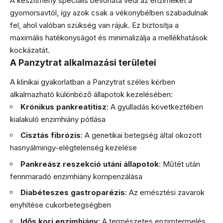
A készítmény speciális bevonata védi az enzimeket a
gyomorsavtól, így azok csak a vékonybélben szabadulnak
fel, ahol valóban szükség van rájuk. Ez biztosítja a
maximális hatékonyságot és minimalizálja a mellékhatások
kockázatát.
A Panzytrat alkalmazási területei
A klinikai gyakorlatban a Panzytrat széles körben
alkalmazható különböző állapotok kezelésében:
Krónikus pankreatitisz
: A gyulladás következtében
kialakuló enzimhiány pótlása
Cisztás fibrózis
: A genetikai betegség által okozott
hasnyálmirigy-elégtelenség kezelése
Pankreász reszekció utáni állapotok
: Műtét után
fennmaradó enzimhiány kompenzálása
Diabéteszes gastroparézis
: Az emésztési zavarok
enyhítése cukorbetegségben
Idős kori enzimhiány
: A természetes enzimtermelés