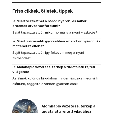
Friss cikkek, ötletek, tippek
Miért viszkethet a bőröd nyáron, és mikor
érdemes orvoshoz fordulni?
Saját tapasztalatból: mikor normális a nyári viszketés?
Miért zsírosodik gyorsabban az arcbőr nyáron, és
mit tehetsz ellene?
Saját tapasztalatból: így fékezem meg a nyári
zsírosodást.
Álomnapló vezetése: térkép a tudatalatti rejtett
világához
Az álmok különös birodalma minden éjszaka megnyílik
előttünk, reggelre azonban gyakran csak…
Álomnapló vezetése: térkép a
tudatalatti rejtett világához