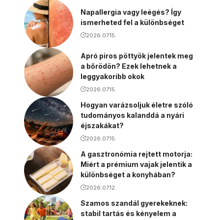
Napallergia vagy leégés? Így
ismerheted fel a különbséget
2026.07.15.
Apró piros pöttyök jelentek meg
a bőrödön? Ezek lehetnek a
leggyakoribb okok
2026.07.15.
Hogyan varázsoljuk életre szóló
tudományos kalanddá a nyári
éjszakákat?
2026.07.15.
A gasztronómia rejtett motorja:
Miért a prémium vajak jelentik a
különbséget a konyhában?
2026.07.12.
Szamos szandál gyerekeknek:
stabil tartás és kényelem a