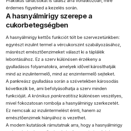
Praktikus tanácsokat is találsz arra vonatkozóan, mire
érdemes figyelned a kezelés során.
A hasnyálmirigy szerepe a
cukorbetegségben
A hasnyálmirigy kettős funkciót tölt be szervezetünkben:
egyrészt inzulint termel a vércukorszint szabályozásához,
másrészt emésztőenzimeket választ ki a táplálék
lebontásához. Ez a szerv különösen érzékeny a
gyulladásos folyamatokra, amelyek idővel károsíthatják
mind az inzulintermelő, mind az enzimtermelő sejteket.
A pankreász gyulladása során a szövetekben károsodás
következik be, ami befolyásolhatja a szerv minden
funkcióját.
A krónikus pankreatitisz
különösen veszélyes,
mivel fokozatosan rombolja a hasnyálmirigy szerkezetét.
Ez nemcsak az inzulintermelést érinti, hanem az
emésztőenzimek hiányához is vezethet.
A modern kutatások rámutatnak arra, hogy a hasnyálmirigy