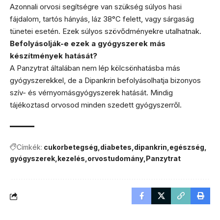
Azonnali orvosi segítségre van szükség súlyos hasi
fájdalom, tartós hányás, láz 38°C felett, vagy sárgaság
tünetei esetén. Ezek súlyos szövődményekre utalhatnak.
Befolyásolják-e ezek a gyógyszerek más
készítmények hatását?
A Panzytrat általában nem lép kölcsönhatásba más
gyógyszerekkel, de a Dipankrin befolyásolhatja bizonyos
szív- és vérnyomásgyógyszerek hatását. Mindig
tájékoztasd orvosod minden szedett gyógyszerről.
Címkék:
cukorbetegség
diabetes
dipankrin
egészség
gyógyszerek
kezelés
orvostudomány
Panzytrat