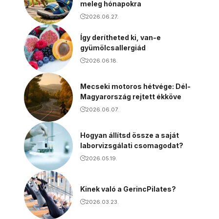
meleg hónapokra
2026.06.27.
Így derítheted ki, van-e
gyümölcsallergiád
2026.06.18.
Mecseki motoros hétvége: Dél-
Magyarország rejtett ékköve
2026.06.07.
Hogyan állítsd össze a saját
laborvizsgálati csomagodat?
2026.05.19.
Kinek való a GerincPilates?
2026.03.23.