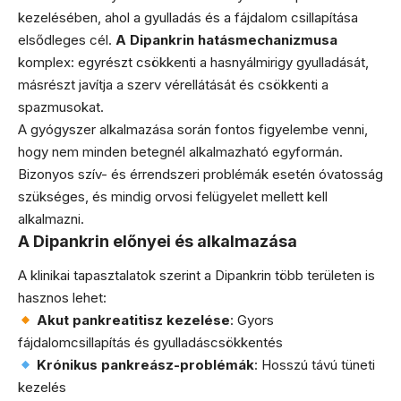
kezelésében, ahol a gyulladás és a fájdalom csillapítása
elsődleges cél.
A Dipankrin hatásmechanizmusa
komplex: egyrészt csökkenti a hasnyálmirigy gyulladását,
másrészt javítja a szerv vérellátását és csökkenti a
spazmusokat.
A gyógyszer alkalmazása során fontos figyelembe venni,
hogy nem minden betegnél alkalmazható egyformán.
Bizonyos szív- és érrendszeri problémák esetén óvatosság
szükséges, és mindig orvosi felügyelet mellett kell
alkalmazni.
A Dipankrin előnyei és alkalmazása
A klinikai tapasztalatok szerint a Dipankrin több területen is
hasznos lehet:
Akut pankreatitisz kezelése
: Gyors
fájdalomcsillapítás és gyulladáscsökkentés
Krónikus pankreász-problémák
: Hosszú távú tüneti
kezelés