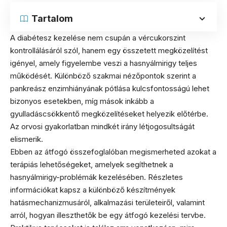
Tartalom
A diabétesz kezelése nem csupán a vércukorszint
kontrollálásáról szól, hanem egy összetett megközelítést
igényel, amely figyelembe veszi a hasnyálmirigy teljes
működését. Különböző szakmai nézőpontok szerint a
pankreász enzimhiányának pótlása kulcsfontosságú lehet
bizonyos esetekben, míg mások inkább a
gyulladáscsökkentő megközelítéseket helyezik előtérbe.
Az orvosi gyakorlatban mindkét irány létjogosultságát
elismerik.
Ebben az átfogó összefoglalóban megismerheted azokat a
terápiás lehetőségeket, amelyek segíthetnek a
hasnyálmirigy-problémák kezelésében. Részletes
információkat kapsz a különböző készítmények
hatásmechanizmusáról, alkalmazási területeiről, valamint
arról, hogyan illeszthetők be egy átfogó kezelési tervbe.