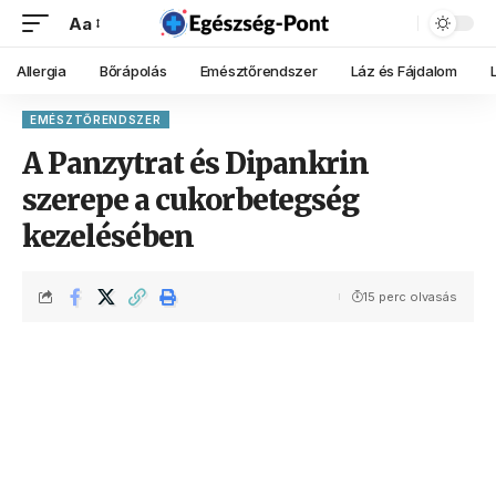
Aa
Allergia
Bőrápolás
Emésztőrendszer
Láz és Fájdalom
EMÉSZTŐRENDSZER
A Panzytrat és Dipankrin
szerepe a cukorbetegség
kezelésében
15 perc olvasás