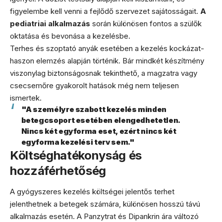
figyelembe kell venni a fejlődő szervezet sajátosságait.
A
pediatriai alkalmazás
során különösen fontos a szülők
oktatása és bevonása a kezelésbe.
Terhes és szoptató anyák esetében a kezelés kockázat-
haszon elemzés alapján történik. Bár mindkét készítmény
viszonylag biztonságosnak tekinthető, a magzatra vagy
csecsemőre gyakorolt hatások még nem teljesen
ismertek.
"A személyre szabott kezelés minden
betegcsoport esetében elengedhetetlen.
Nincs két egyforma eset, ezért nincs két
egyforma kezelési terv sem."
Költséghatékonyság és
hozzáférhetőség
A gyógyszeres kezelés költségei jelentős terhet
jelenthetnek a betegek számára, különösen hosszú távú
alkalmazás esetén. A Panzytrat és Dipankrin ára változó