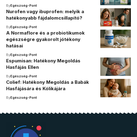
By
Egészség-Pont
Nurofen vagy ibuprofen: melyik a
hatékonyabb fájdalomcsillapító?
By
Egészség-Pont
A Normaflore és a probiotikumok
egészségre gyakorolt jótékony
hatásai
By
Egészség-Pont
Espumisan: Hatékony Megoldás
Hasfájás Ellen
By
Egészség-Pont
Colief: Hatékony Megoldás a Babák
Hasfájására és Kólikájára
By
Egészség-Pont