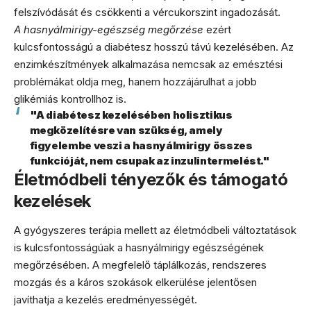
felszívódását és csökkenti a vércukorszint ingadozását.
A hasnyálmirigy-egészség megőrzése
ezért
kulcsfontosságú a diabétesz hosszú távú kezelésében. Az
enzimkészítmények alkalmazása nemcsak az emésztési
problémákat oldja meg, hanem hozzájárulhat a jobb
glikémiás kontrollhoz is.
"A diabétesz kezelésében holisztikus
megközelítésre van szükség, amely
figyelembe veszi a hasnyálmirigy összes
funkcióját, nem csupak az inzulintermelést."
Életmódbeli tényezők és támogató
kezelések
A gyógyszeres terápia mellett az életmódbeli változtatások
is kulcsfontosságúak a hasnyálmirigy egészségének
megőrzésében. A megfelelő táplálkozás, rendszeres
mozgás és a káros szokások elkerülése jelentősen
javíthatja a kezelés eredményességét.