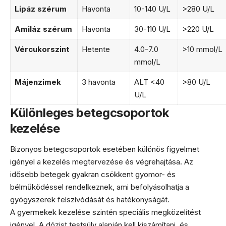
Lipáz szérum
Havonta
10-140 U/L
>280 U/L
Amiláz szérum
Havonta
30-110 U/L
>220 U/L
Vércukorszint
Hetente
4.0-7.0
>10 mmol/L
mmol/L
Májenzimek
3 havonta
ALT <40
>80 U/L
U/L
Különleges betegcsoportok
kezelése
Bizonyos betegcsoportok esetében különös figyelmet
igényel a kezelés megtervezése és végrehajtása. Az
idősebb betegek gyakran csökkent gyomor- és
bélműködéssel rendelkeznek, ami befolyásolhatja a
gyógyszerek felszívódását és hatékonyságát.
A gyermekek kezelése szintén speciális megközelítést
igényel. A dózist testsúly alapján kell kiszámítani, és