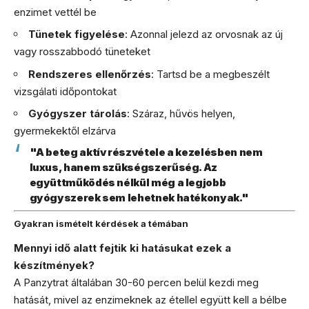
enzimet vettél be
Tünetek figyelése
: Azonnal jelezd az orvosnak az új
vagy rosszabbodó tüneteket
Rendszeres ellenőrzés
: Tartsd be a megbeszélt
vizsgálati időpontokat
Gyógyszer tárolás
: Száraz, hűvös helyen,
gyermekektől elzárva
"A beteg aktív részvétele a kezelésben nem
luxus, hanem szükségszerűség. Az
együttműködés nélkül még a legjobb
gyógyszerek sem lehetnek hatékonyak."
Gyakran ismételt kérdések a témában
Mennyi idő alatt fejtik ki hatásukat ezek a
készítmények?
A Panzytrat általában 30-60 percen belül kezdi meg
hatását, mivel az enzimeknek az étellel együtt kell a bélbe