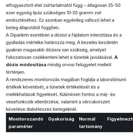
elfogyasztott étel zsírtartalmától függ – átlagosan 25-50
ezer egység lipáz szükséges 10-20 gramm zsír
emésztéséhez. Ez azonban egyénileg változó lehet a
beteg állapotától függően.
A Dipankrin esetében a dózist a fájdalom intenzitása és a
gyulladás mértéke határozza meg. A kezelés kezdetén
gyakran magasabb dózisra van szükség, amelyet
fokozatosan csökkenteni lehet a tünetek javulásával.
A
dózis módosítása
mindig orvosi felügyelet mellett
történjen.
A rendszeres monitorozás magában foglalja a laboratóriumi
értékek követését, a tünetek értékelését és a
mellékhatások figyelését. Különösen fontos a máj- és
vesefunkciók ellenőrzése, valamint a vércukorszint
követése diabéteszes betegeknél.
Monitorozandó
Gyakoriság
Normál
Figyelmezt
paraméter
tartomány