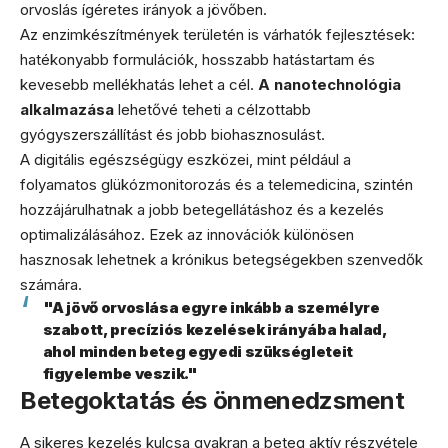
orvoslás ígéretes irányok a jövőben.
Az enzimkészítmények területén is várhatók fejlesztések:
hatékonyabb formulációk, hosszabb hatástartam és
kevesebb mellékhatás lehet a cél.
A nanotechnológia
alkalmazása
lehetővé teheti a célzottabb
gyógyszerszállítást és jobb biohasznosulást.
A digitális egészségügy eszközei, mint például a
folyamatos glükózmonitorozás és a telemedicina, szintén
hozzájárulhatnak a jobb betegellátáshoz és a kezelés
optimalizálásához. Ezek az innovációk különösen
hasznosak lehetnek a krónikus betegségekben szenvedők
számára.
"A jövő orvoslása egyre inkább a személyre
szabott, precíziós kezelések irányába halad,
ahol minden beteg egyedi szükségleteit
figyelembe veszik."
Betegoktatás és önmenedzsment
A sikeres kezelés kulcsa gyakran a beteg aktív részvétele