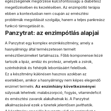
egészségének megőrzése kulcsfontosságú a diabétesz
megelőzésében és kezelésében. Az enzimpótló terápia
ebben a kontextusban nem csupán az emésztési
problémák megoldását szolgálja, hanem a teljes pankreász
funkció támogatását is.
Panzytrat: az enzimpótlás alapjai
A Panzytrat egy komplex enzimkészítmény, amely a
hasnyálmirigy által természetesen termelt
emésztőenzimeket tartalmazza. Főbb komponensei közé
tartozik a lipáz, amiláz és proteáz, amelyek a zsírok,
szénhidrátok és fehérjék lebontásáért felelősek.
Ez a készítmény különösen hasznos azokban az
esetekben, amikor a hasnyálmirigy nem képes elegendő
enzimet termelni.
Az enzimhiány következményei
súlyosak lehetnek: malabszorpció, fogyás, vitamindeficit
és emésztési zavarok alakulhatnak ki. A Panzytrat
alkalmazásával ezek a tünetek jelentősen javíthatók.