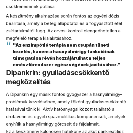
csökkenésének pótlása
A készítmény alkalmazása során fontos az egyéni dózis
beállítása, amely a beteg állapotától és a fogyasztott étel
zsírtartalmától függ. Az orvosi kontroll elengedhetetlen a
megfelelő terápia kialakításához.
"Az enzimpótló terápia nem csupán tüneti
kezelés, hanem a hasnyálmirigy funkcióinak
támogatása révén hozzájárulhat a teljes
emésztőrendszer egészségének javításához."
Dipankrin: gyulladáscsökkentő
megközelítés
A Dipankrin egy másik fontos gyógyszer a hasnyálmirigy-
problémák kezelésében, amely főként gyulladáscsökkentő
hatásával tűnik ki. Aktív hatóanyagai között található a
drotaverin és egyéb spazmolitikus komponensek, amelyek
enyhítik a hasnyálmirigy görcseit és fájdalmait.
Ez a készítmény különösen hatékony az akut pankreatitisz