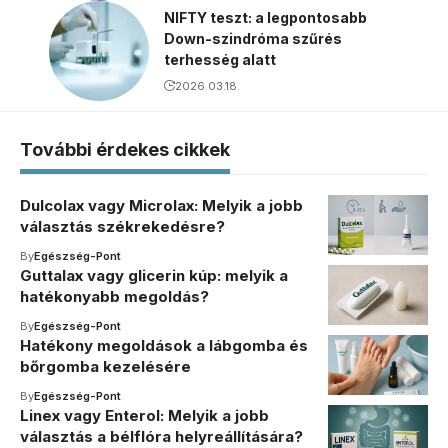
NIFTY teszt: a legpontosabb
Down-szindróma szűrés
terhesség alatt
2026.03.18.
További érdekes cikkek
Dulcolax vagy Microlax: Melyik a jobb
választás székrekedésre?
By
Egészség-Pont
Guttalax vagy glicerin kúp: melyik a
hatékonyabb megoldás?
By
Egészség-Pont
Hatékony megoldások a lábgomba és
bőrgomba kezelésére
By
Egészség-Pont
Linex vagy Enterol: Melyik a jobb
választás a bélflóra helyreállítására?