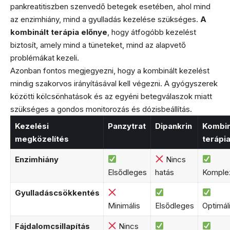
pankreatitiszben szenvedő betegek esetében, ahol mind
az enzimhiány, mind a gyulladás kezelése szükséges.
A
kombinált terápia előnye
, hogy átfogóbb kezelést
biztosít, amely mind a tüneteket, mind az alapvető
problémákat kezeli.
Azonban fontos megjegyezni, hogy a kombinált kezelést
mindig szakorvos irányításával kell végezni. A gyógyszerek
közötti kölcsönhatások és az egyéni betegválaszok miatt
szükséges a gondos monitorozás és dózisbeállítás.
Kezelési
Panzytrat
Dipankrin
Kombin
megközelítés
terápi
Enzimhiány
Nincs
Elsődleges
hatás
Komple
Gyulladáscsökkentés
Minimális
Elsődleges
Optimál
Fájdalomcsillapítás
Nincs