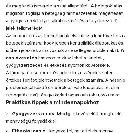
és megfelelő ismerete a saját állapotáról. A betegoktatás
magában foglalja a betegség természetének megértését,
a gyógyszerek helyes alkalmazását és a figyelmeztető
jelek felismerését.
Az önmonitorozás technikáinak elsajátítása lehetővé teszi a
betegek számára, hogy jobban kontrollálják állapotukat és
időben jelezzék az orvosnak az esetleges problémákat.
A
naplóvezetés
hasznos eszköz lehet a tünetek,
gyógyszerszedés és étkezés nyomon követésére.
A támogató csoportok és online közösségek szintén
értékes forrást jelenthetnek a betegek számára. A hasonló
problémákkal küzdő emberekkel való kapcsolat érzelmi
támogatást nyújt és gyakorlati tapasztalatokat oszt meg.
Praktikus tippek a mindennapokhoz
Gyógyszerszedés
: Mindig étkezés előtt, megfelelő
mennyiségű folyadékkal
Étkezési napló
: Jegyezd fel, mit ettél és mennyi