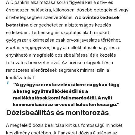
A Dipankrin alkalmazása során figyelni kell a szív- és
érrendszeri hatásokra, különösen idősebb betegeknél vagy
szívbetegségben szenvedőknél.
Az óvintézkedések
betartása
elengedhetetlen a biztonságos kezelés
érdekében. Terhesség és szoptatás alatt mindkét
gyógyszer alkalmazása csak orvosi javaslatra történhet.
Fontos megjegyezni
, hogy a mellékhatások nagy része
enyhíthető a megfelelő dózisbeállítással és a kezelés
fokozatos bevezetésével. Az orvosi felügyelet és a
rendszeres ellenőrzések segítenek minimalizálni a
kockázatokat.
"A gyógyszeres kezelés sikere nagyban függ
a beteg együttműködésétől és a
mellékhatások korai felismerésétől. A nyílt
kommunikáció az orvossal kulcsfontosságú."
Dózisbeállítás és monitorozás
A megfelelő dózis beállítása kritikus fontosságú mindkét
készítmény esetében. A Panzytrat dózisa általában az