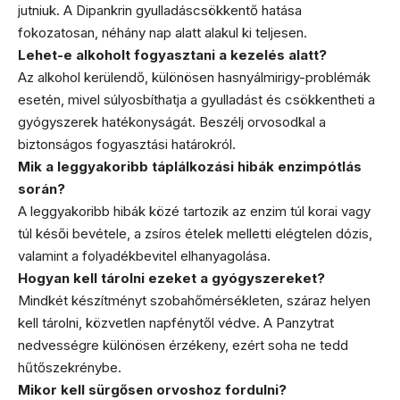
jutniuk. A Dipankrin gyulladáscsökkentő hatása
fokozatosan, néhány nap alatt alakul ki teljesen.
Lehet-e alkoholt fogyasztani a kezelés alatt?
Az alkohol kerülendő, különösen hasnyálmirigy-problémák
esetén, mivel súlyosbíthatja a gyulladást és csökkentheti a
gyógyszerek hatékonyságát. Beszélj orvosodkal a
biztonságos fogyasztási határokról.
Mik a leggyakoribb táplálkozási hibák enzimpótlás
során?
A leggyakoribb hibák közé tartozik az enzim túl korai vagy
túl késői bevétele, a zsíros ételek melletti elégtelen dózis,
valamint a folyadékbevitel elhanyagolása.
Hogyan kell tárolni ezeket a gyógyszereket?
Mindkét készítményt szobahőmérsékleten, száraz helyen
kell tárolni, közvetlen napfénytől védve. A Panzytrat
nedvességre különösen érzékeny, ezért soha ne tedd
hűtőszekrénybe.
Mikor kell sürgősen orvoshoz fordulni?