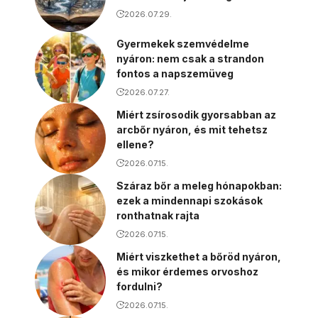
2026.07.29.
Gyermekek szemvédelme
nyáron: nem csak a strandon
fontos a napszemüveg
2026.07.27.
Miért zsírosodik gyorsabban az
arcbőr nyáron, és mit tehetsz
ellene?
2026.07.15.
Száraz bőr a meleg hónapokban:
ezek a mindennapi szokások
ronthatnak rajta
2026.07.15.
Miért viszkethet a bőröd nyáron,
és mikor érdemes orvoshoz
fordulni?
2026.07.15.