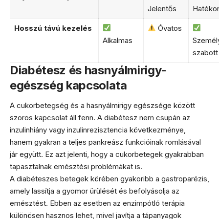
Jelentős
Hatéko
Hosszú távú kezelés
Óvatos
Alkalmas
Személ
szabott
Diabétesz és hasnyálmirigy-
egészség kapcsolata
A cukorbetegség és a hasnyálmirigy egészsége között
szoros kapcsolat áll fenn. A diabétesz nem csupán az
inzulinhiány vagy inzulinrezisztencia következménye,
hanem gyakran a teljes pankreász funkcióinak romlásával
jár együtt. Ez azt jelenti, hogy a cukorbetegek gyakrabban
tapasztalnak emésztési problémákat is.
A diabéteszes betegek körében gyakoribb a gastroparézis,
amely lassítja a gyomor ürülését és befolyásolja az
emésztést. Ebben az esetben az enzimpótló terápia
különösen hasznos lehet, mivel javítja a tápanyagok