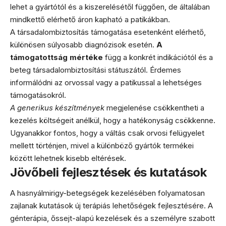
lehet a gyártótól és a kiszerelésétől függően, de általában
mindkettő elérhető áron kapható a patikákban.
A társadalombiztosítás támogatása esetenként elérhető,
különösen súlyosabb diagnózisok esetén.
A
támogatottság mértéke
függ a konkrét indikációtól és a
beteg társadalombiztosítási státuszától. Érdemes
informálódni az orvossal vagy a patikussal a lehetséges
támogatásokról.
A generikus készítmények
megjelenése csökkentheti a
kezelés költségeit anélkül, hogy a hatékonyság csökkenne.
Ugyanakkor fontos, hogy a váltás csak orvosi felügyelet
mellett történjen, mivel a különböző gyártók termékei
között lehetnek kisebb eltérések.
Jövőbeli fejlesztések és kutatások
A hasnyálmirigy-betegségek kezelésében folyamatosan
zajlanak kutatások új terápiás lehetőségek fejlesztésére. A
génterápia, őssejt-alapú kezelések és a személyre szabott