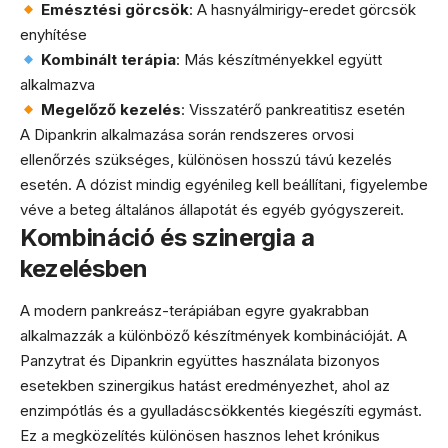
Emésztési görcsök
: A hasnyálmirigy-eredet görcsök
enyhítése
Kombinált terápia
: Más készítményekkel együtt
alkalmazva
Megelőző kezelés
: Visszatérő pankreatitisz esetén
A Dipankrin alkalmazása során rendszeres orvosi
ellenőrzés szükséges, különösen hosszú távú kezelés
esetén. A dózist mindig egyénileg kell beállítani, figyelembe
véve a beteg általános állapotát és egyéb gyógyszereit.
Kombináció és szinergia a
kezelésben
A modern pankreász-terápiában egyre gyakrabban
alkalmazzák a különböző készítmények kombinációját. A
Panzytrat és Dipankrin együttes használata bizonyos
esetekben szinergikus hatást eredményezhet, ahol az
enzimpótlás és a gyulladáscsökkentés kiegészíti egymást.
Ez a megközelítés különösen hasznos lehet krónikus