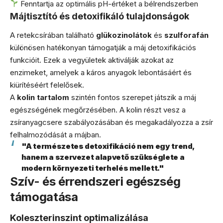
Fenntartja az optimális pH-értéket a bélrendszerben
Májtisztító és detoxifikáló tulajdonságok
A retekcsírában található
glükozinolátok
és
szulforafán
különösen hatékonyan támogatják a máj detoxifikációs
funkcióit. Ezek a vegyületek aktiválják azokat az
enzimeket, amelyek a káros anyagok lebontásáért és
kiürítéséért felelősek.
A
kolin tartalom
szintén fontos szerepet játszik a máj
egészségének megőrzésében. A kolin részt vesz a
zsíranyagcsere szabályozásában és megakadályozza a zsír
felhalmozódását a májban.
"A természetes detoxifikáció nem egy trend,
hanem a szervezet alapvető szükséglete a
modern környezeti terhelés mellett."
Szív- és érrendszeri egészség
támogatása
Koleszterinszint optimalizálása