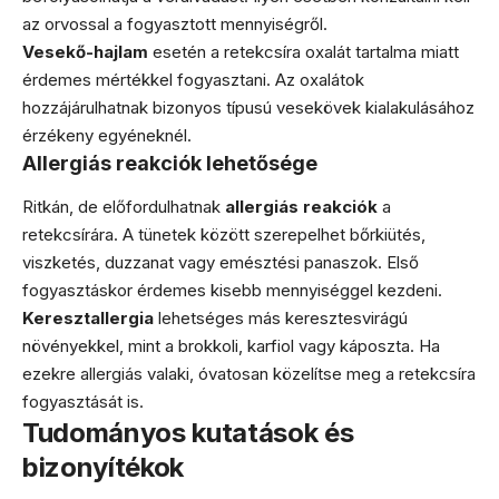
az orvossal a fogyasztott mennyiségről.
Vesekő-hajlam
esetén a retekcsíra oxalát tartalma miatt
érdemes mértékkel fogyasztani. Az oxalátok
hozzájárulhatnak bizonyos típusú vesekövek kialakulásához
érzékeny egyéneknél.
Allergiás reakciók lehetősége
Ritkán, de előfordulhatnak
allergiás reakciók
a
retekcsírára. A tünetek között szerepelhet bőrkiütés,
viszketés, duzzanat vagy emésztési panaszok. Első
fogyasztáskor érdemes kisebb mennyiséggel kezdeni.
Keresztallergia
lehetséges más keresztesvirágú
növényekkel, mint a brokkoli, karfiol vagy káposzta. Ha
ezekre allergiás valaki, óvatosan közelítse meg a retekcsíra
fogyasztását is.
Tudományos kutatások és
bizonyítékok