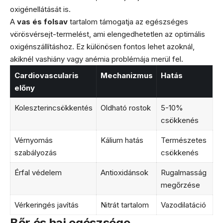
oxigénellátását is.
A
vas és folsav
tartalom támogatja az egészséges
vörösvérsejt-termelést, ami elengedhetetlen az optimális
oxigénszállításhoz. Ez különösen fontos lehet azoknál,
akiknél vashiány vagy anémia problémája merül fel.
Cardiovascularis
Mechanizmus
Hatás
előny
Koleszterincsökkentés
Oldható rostok
5-10%
csökkenés
Vérnyomás
Kálium hatás
Természetes
szabályozás
csökkenés
Érfal védelem
Antioxidánsok
Rugalmasság
megőrzése
Vérkeringés javítás
Nitrát tartalom
Vazodilatáció
Bőr és haj egészsége