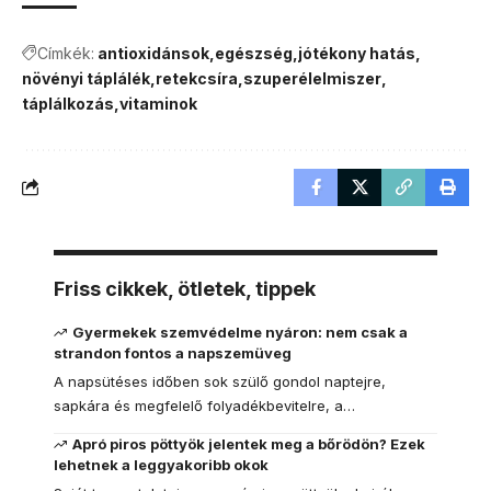
Címkék:
antioxidánsok
egészség
jótékony hatás
növényi táplálék
retekcsíra
szuperélelmiszer
táplálkozás
vitaminok
Friss cikkek, ötletek, tippek
Gyermekek szemvédelme nyáron: nem csak a
strandon fontos a napszemüveg
A napsütéses időben sok szülő gondol naptejre,
sapkára és megfelelő folyadékbevitelre, a…
Apró piros pöttyök jelentek meg a bőrödön? Ezek
lehetnek a leggyakoribb okok