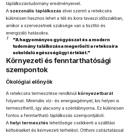
táplálkozástudomány eredményeivel.
A
szezonális táplálkozás
elvei szerint a retekcsíra
különösen hasznos lehet a téli és kora tavaszi időszakban,
amikor a szervezetnek szüksége van a tisztító és
energizáló hatásokra.
"A hagyományos gyógyászat és a modern
tudomány találkozása megerősíti a retekcsíra
sokoldalú egészségügyi értékét."
Környezeti és fenntarthatósági
szempontok
Ökológiai előnyök
A retekcsíra termesztése rendkívül
környezetbarát
folyamat. Minimális víz- és energiaigénnyel, kis helyen is
termeszthető, így alacsony a szénlábnyoma. Ez különösen
fontos a fenntartható táplálkozás szempontjából.
A
helyi termesztés
lehetősége csökkenti a szállítási
költségeket és környezeti terhelést. Otthoni csíráztatással