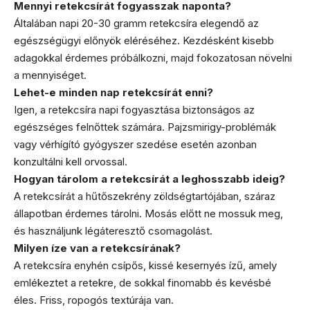
Mennyi retekcsírát fogyasszak naponta?
Általában napi 20-30 gramm retekcsíra elegendő az
egészségügyi előnyök eléréséhez. Kezdésként kisebb
adagokkal érdemes próbálkozni, majd fokozatosan növelni
a mennyiséget.
Lehet-e minden nap retekcsírát enni?
Igen, a retekcsíra napi fogyasztása biztonságos az
egészséges felnőttek számára. Pajzsmirigy-problémák
vagy vérhígító gyógyszer szedése esetén azonban
konzultálni kell orvossal.
Hogyan tárolom a retekcsírát a leghosszabb ideig?
A retekcsírát a hűtőszekrény zöldségtartójában, száraz
állapotban érdemes tárolni. Mosás előtt ne mossuk meg,
és használjunk légáteresztő csomagolást.
Milyen íze van a retekcsírának?
A retekcsíra enyhén csípős, kissé kesernyés ízű, amely
emlékeztet a retekre, de sokkal finomabb és kevésbé
éles. Friss, ropogós textúrája van.