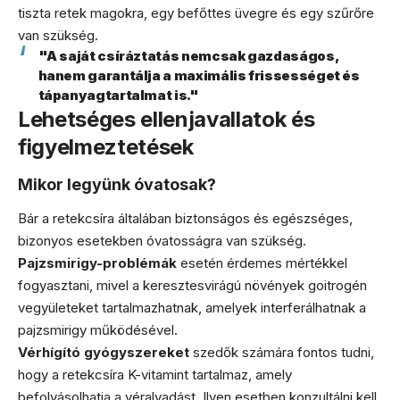
tiszta retek magokra, egy befőttes üvegre és egy szűrőre
van szükség.
"A saját csíráztatás nemcsak gazdaságos,
hanem garantálja a maximális frissességet és
tápanyagtartalmat is."
Lehetséges ellenjavallatok és
figyelmeztetések
Mikor legyünk óvatosak?
Bár a retekcsíra általában biztonságos és egészséges,
bizonyos esetekben óvatosságra van szükség.
Pajzsmirigy-problémák
esetén érdemes mértékkel
fogyasztani, mivel a keresztesvirágú növények goitrogén
vegyületeket tartalmazhatnak, amelyek interferálhatnak a
pajzsmirigy működésével.
Vérhígító gyógyszereket
szedők számára fontos tudni,
hogy a retekcsíra K-vitamint tartalmaz, amely
befolyásolhatja a véralvadást. Ilyen esetben konzultálni kell