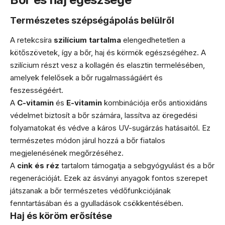
Természetes szépségápolás belülről
A retekcsíra
szilícium tartalma
elengedhetetlen a
kötőszövetek, így a bőr, haj és körmök egészségéhez. A
szilícium részt vesz a kollagén és elasztin termelésében,
amelyek felelősek a bőr rugalmasságáért és
feszességéért.
A
C-vitamin
és
E-vitamin
kombinációja erős antioxidáns
védelmet biztosít a bőr számára, lassítva az öregedési
folyamatokat és védve a káros UV-sugárzás hatásaitól. Ez
természetes módon járul hozzá a bőr fiatalos
megjelenésének megőrzéséhez.
A
cink és réz
tartalom támogatja a sebgyógyulást és a bőr
regenerációját. Ezek az ásványi anyagok fontos szerepet
játszanak a bőr természetes védőfunkciójának
fenntartásában és a gyulladások csökkentésében.
Haj és köröm erősítése