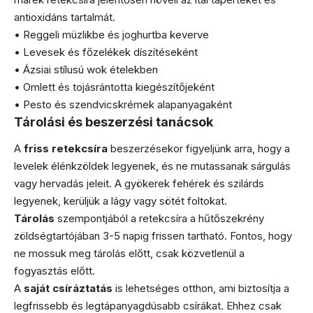
antioxidáns tartalmát.
• Reggeli müzlikbe és joghurtba keverve
• Levesek és főzelékek díszítéseként
• Ázsiai stílusú wok ételekben
• Omlett és tojásrántotta kiegészítőjeként
• Pesto és szendvicskrémek alapanyagaként
Tárolási és beszerzési tanácsok
A
friss retekcsíra
beszerzésekor figyeljünk arra, hogy a
levelek élénkzöldek legyenek, és ne mutassanak sárgulás
vagy hervadás jeleit. A gyökerek fehérek és szilárds
legyenek, kerüljük a lágy vagy sötét foltokat.
Tárolás
szempontjából a retekcsíra a hűtőszekrény
zöldségtartójában 3-5 napig frissen tartható. Fontos, hogy
ne mossuk meg tárolás előtt, csak közvetlenül a
fogyasztás előtt.
A
saját csíráztatás
is lehetséges otthon, ami biztosítja a
legfrissebb és legtápanyagdúsabb csírákat. Ehhez csak