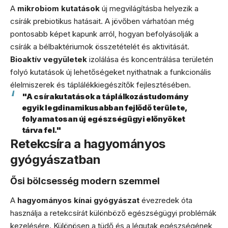
A
mikrobiom kutatások
új megvilágításba helyezik a
csírák prebiotikus hatásait. A jövőben várhatóan még
pontosabb képet kapunk arról, hogyan befolyásolják a
csírák a bélbaktériumok összetételét és aktivitását.
Bioaktív vegyületek
izolálása és koncentrálása területén
folyó kutatások új lehetőségeket nyithatnak a funkcionális
élelmiszerek és táplálékkiegészítők fejlesztésében.
"A csírakutatások a táplálkozástudomány
egyik legdinamikusabban fejlődő területe,
folyamatosan új egészségügyi előnyöket
tárva fel."
Retekcsíra a hagyományos
gyógyászatban
Ősi bölcsesség modern szemmel
A
hagyományos kínai gyógyászat
évezredek óta
használja a retekcsírát különböző egészségügyi problémák
kezelésére. Különösen a tüdő és a légutak egészségének