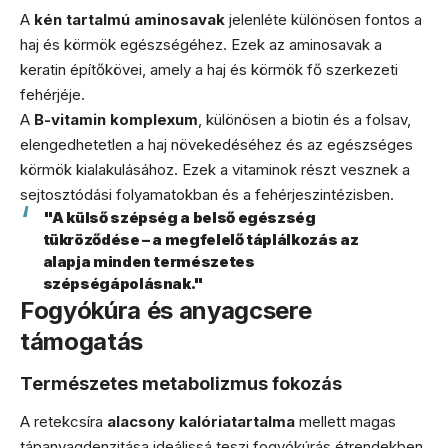
A
kén tartalmú aminosavak
jelenléte különösen fontos a
haj és körmök egészségéhez. Ezek az aminosavak a
keratin építőkövei, amely a haj és körmök fő szerkezeti
fehérjéje.
A
B-vitamin komplexum
, különösen a biotin és a folsav,
elengedhetetlen a haj növekedéséhez és az egészséges
körmök kialakulásához. Ezek a vitaminok részt vesznek a
sejtosztódási folyamatokban és a fehérjeszintézisben.
"A külső szépség a belső egészség
tükröződése – a megfelelő táplálkozás az
alapja minden természetes
szépségápolásnak."
Fogyókúra és anyagcsere
támogatás
Természetes metabolizmus fokozás
A retekcsíra
alacsony kalóriatartalma
mellett magas
tápanyagdenzitása ideálissá teszi fogyókúrás étrendekben.