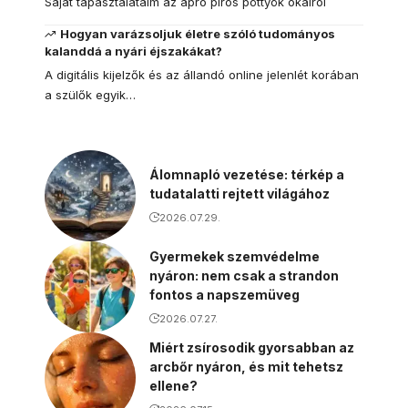
Saját tapasztalataim az apró piros pöttyök okairól
Hogyan varázsoljuk életre szóló tudományos
kalanddá a nyári éjszakákat?
A digitális kijelzők és az állandó online jelenlét korában
a szülők egyik…
Álomnapló vezetése: térkép a
tudatalatti rejtett világához
2026.07.29.
Gyermekek szemvédelme
nyáron: nem csak a strandon
fontos a napszemüveg
2026.07.27.
Miért zsírosodik gyorsabban az
arcbőr nyáron, és mit tehetsz
ellene?