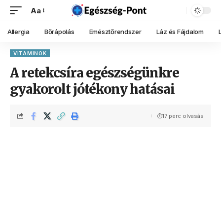
Aa
Allergia
Bőrápolás
Emésztőrendszer
Láz és Fájdalom
VITAMINOK
A retekcsíra egészségünkre
gyakorolt jótékony hatásai
17 perc olvasás