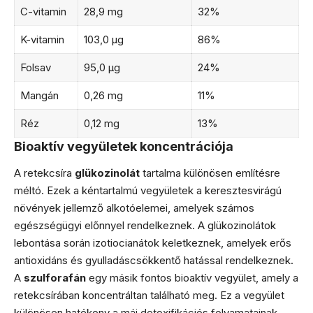
C-vitamin
28,9 mg
32%
K-vitamin
103,0 μg
86%
Folsav
95,0 μg
24%
Mangán
0,26 mg
11%
Réz
0,12 mg
13%
Bioaktív vegyületek koncentrációja
A retekcsíra
glükozinolát
tartalma különösen említésre
méltó. Ezek a kéntartalmú vegyületek a keresztesvirágú
növények jellemző alkotóelemei, amelyek számos
egészségügyi előnnyel rendelkeznek. A glükozinolátok
lebontása során izotiocianátok keletkeznek, amelyek erős
antioxidáns és gyulladáscsökkentő hatással rendelkeznek.
A
szulforafán
egy másik fontos bioaktív vegyület, amely a
retekcsírában koncentráltan található meg. Ez a vegyület
különösen hatékony a máj detoxifikációs folyamatainak