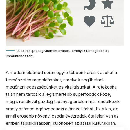
A csírák gazdag vitaminforrások, amelyek támogatják az
immunrendszert.
A modern életmód során egyre többen keresik azokat a
természetes megoldásokat, amelyek segíthetnek
megőrizni egészségünket és vitalitásunkat. A retekcsíra
talán nem tartozik a legismertebb superfoodok közé,
mégis rendkívül gazdag tápanyagtartalommal rendelkezik,
amely számos egészségügyi előnnyel járhat. Ez a kis, de
annál erősebb növényi csoda évezredek óta jelen van az
emberi táplálkozásban, különösen az ázsiai kultúrákban.