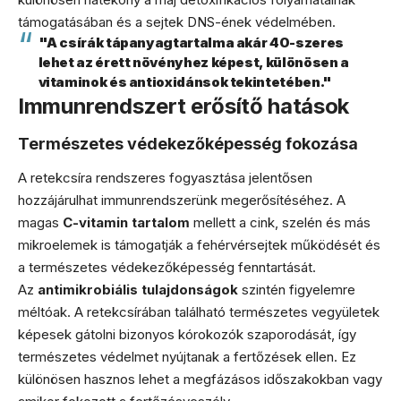
támogatásában és a sejtek DNS-ének védelmében.
"A csírák tápanyagtartalma akár 40-szeres
lehet az érett növényhez képest, különösen a
vitaminok és antioxidánsok tekintetében."
Immunrendszert erősítő hatások
Természetes védekezőképesség fokozása
A retekcsíra rendszeres fogyasztása jelentősen
hozzájárulhat immunrendszerünk megerősítéséhez. A
magas
C-vitamin tartalom
mellett a cink, szelén és más
mikroelemek is támogatják a fehérvérsejtek működését és
a természetes védekezőképesség fenntartását.
Az
antimikrobiális tulajdonságok
szintén figyelemre
méltóak. A retekcsírában található természetes vegyületek
képesek gátolni bizonyos kórokozók szaporodását, így
természetes védelmet nyújtanak a fertőzések ellen. Ez
különösen hasznos lehet a megfázásos időszakokban vagy