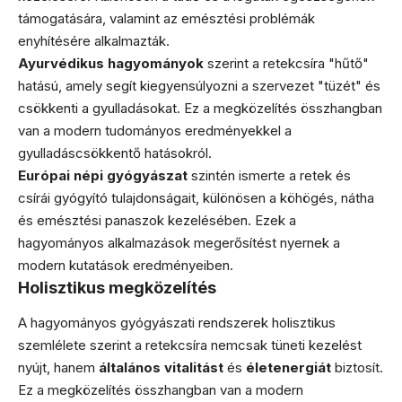
támogatására, valamint az emésztési problémák
enyhítésére alkalmazták.
Ayurvédikus hagyományok
szerint a retekcsíra "hűtő"
hatású, amely segít kiegyensúlyozni a szervezet "tüzét" és
csökkenti a gyulladásokat. Ez a megközelítés összhangban
van a modern tudományos eredményekkel a
gyulladáscsökkentő hatásokról.
Európai népi gyógyászat
szintén ismerte a retek és
csírái gyógyító tulajdonságait, különösen a köhögés, nátha
és emésztési panaszok kezelésében. Ezek a
hagyományos alkalmazások megerősítést nyernek a
modern kutatások eredményeiben.
Holisztikus megközelítés
A hagyományos gyógyászati rendszerek holisztikus
szemlélete szerint a retekcsíra nemcsak tüneti kezelést
nyújt, hanem
általános vitalitást
és
életenergiát
biztosít.
Ez a megközelítés összhangban van a modern