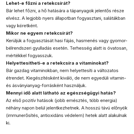
Lehet-e főzni a retekcsírát?
Bár lehet főzni, a hő hatására a tápanyagok jelentős része
elvész. A legjobb nyers állapotban fogyasztani, salátákban
vagy köretként.
Mikor ne egyem retekcsírát?
Kerüljük a fogyasztását hasi fájás, hasmenés vagy gyomor-
bélrendszeri gyulladás esetén. Terhesség alatt is óvatosan,
mértékkel fogyasszuk.
Helyettesítheti-e a retekcsíra a vitaminokat?
Bár gazdag vitaminokban, nem helyettesíti a változatos
étrendet. Kiegészítésként kiváló, de nem egyedüli vitamin-
és ásványianyag-forrásként használjuk.
Mennyi idő alatt látható az egészségügyi hatás?
Az első pozitív hatások (jobb emésztés, több energia)
néhány napon belül jelentkezhetnek. A hosszú távú előnyök
(immunerősítés, antioxidáns védelem) hetek alatt alakulnak
ki.