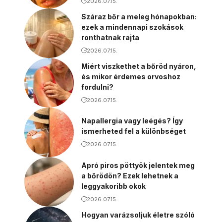
2026.07.15.
Száraz bőr a meleg hónapokban:
ezek a mindennapi szokások
ronthatnak rajta
2026.07.15.
Miért viszkethet a bőröd nyáron,
és mikor érdemes orvoshoz
fordulni?
2026.07.15.
Napallergia vagy leégés? Így
ismerheted fel a különbséget
2026.07.15.
Apró piros pöttyök jelentek meg
a bőrödön? Ezek lehetnek a
leggyakoribb okok
2026.07.15.
Hogyan varázsoljuk életre szóló