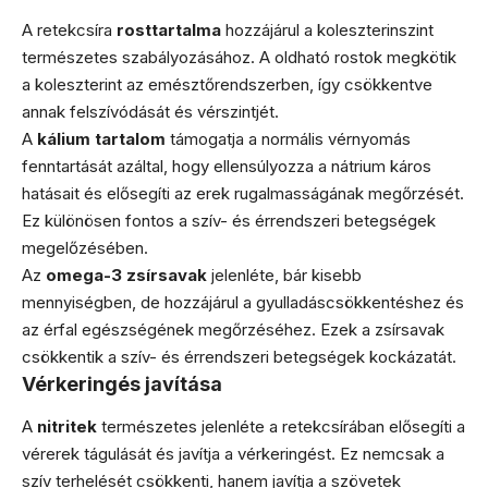
A retekcsíra
rosttartalma
hozzájárul a koleszterinszint
természetes szabályozásához. A oldható rostok megkötik
a koleszterint az emésztőrendszerben, így csökkentve
annak felszívódását és vérszintjét.
A
kálium tartalom
támogatja a normális vérnyomás
fenntartását azáltal, hogy ellensúlyozza a nátrium káros
hatásait és elősegíti az erek rugalmasságának megőrzését.
Ez különösen fontos a szív- és érrendszeri betegségek
megelőzésében.
Az
omega-3 zsírsavak
jelenléte, bár kisebb
mennyiségben, de hozzájárul a gyulladáscsökkentéshez és
az érfal egészségének megőrzéséhez. Ezek a zsírsavak
csökkentik a szív- és érrendszeri betegségek kockázatát.
Vérkeringés javítása
A
nitritek
természetes jelenléte a retekcsírában elősegíti a
vérerek tágulását és javítja a vérkeringést. Ez nemcsak a
szív terhelését csökkenti, hanem javítja a szövetek