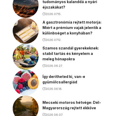
tudományos kalanddá a nyári
éjszakákat?
2026.07.15.
A gasztronómia rejtett motorja:
Miért a prémium vajak jelentik a
különbséget a konyhában?
2026.07.12.
Szamos szandál gyerekeknek:
stabil tartás és kényelem a
meleg hónapokra
2026.06.27.
Így derítheted ki, van-e
gyümölcsallergiád
2026.06.18.
Mecseki motoros hétvége: Dél-
Magyarország rejtett ékköve
2026.06.07.