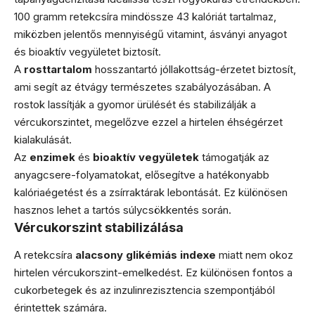
100 gramm retekcsíra mindössze 43 kalóriát tartalmaz,
miközben jelentős mennyiségű vitamint, ásványi anyagot
és bioaktív vegyületet biztosít.
A
rosttartalom
hosszantartó jóllakottság-érzetet biztosít,
ami segít az étvágy természetes szabályozásában. A
rostok lassítják a gyomor ürülését és stabilizálják a
vércukorszintet, megelőzve ezzel a hirtelen éhségérzet
kialakulását.
Az
enzimek
és
bioaktív vegyületek
támogatják az
anyagcsere-folyamatokat, elősegítve a hatékonyabb
kalóriaégetést és a zsírraktárak lebontását. Ez különösen
hasznos lehet a tartós súlycsökkentés során.
Vércukorszint stabilizálása
A retekcsíra
alacsony glikémiás indexe
miatt nem okoz
hirtelen vércukorszint-emelkedést. Ez különösen fontos a
cukorbetegek és az inzulinrezisztencia szempontjából
érintettek számára.