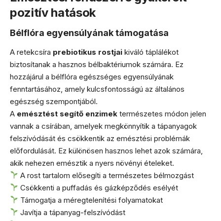
pozitív hatások
Bélflóra egyensúlyának támogatása
A retekcsíra
prebiotikus rostjai
kiváló táplálékot
biztosítanak a hasznos bélbaktériumok számára. Ez
hozzájárul a bélflóra egészséges egyensúlyának
fenntartásához, amely kulcsfontosságú az általános
egészség szempontjából.
A
emésztést segítő enzimek
természetes módon jelen
vannak a csírában, amelyek megkönnyítik a tápanyagok
felszívódását és csökkentik az emésztési problémák
előfordulását. Ez különösen hasznos lehet azok számára,
akik nehezen emésztik a nyers növényi ételeket.
A rost tartalom elősegíti a természetes bélmozgást
Csökkenti a puffadás és gázképződés esélyét
Támogatja a méregtelenítési folyamatokat
Javítja a tápanyag-felszívódást