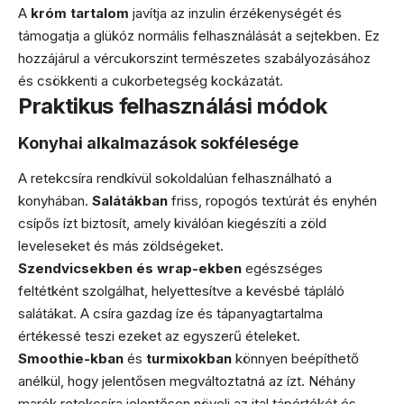
A
króm tartalom
javítja az inzulin érzékenységét és
támogatja a glükóz normális felhasználását a sejtekben. Ez
hozzájárul a vércukorszint természetes szabályozásához
és csökkenti a cukorbetegség kockázatát.
Praktikus felhasználási módok
Konyhai alkalmazások sokfélesége
A retekcsíra rendkívül sokoldalúan felhasználható a
konyhában.
Salátákban
friss, ropogós textúrát és enyhén
csípős ízt biztosít, amely kiválóan kiegészíti a zöld
leveleseket és más zöldségeket.
Szendvicsekben és wrap-ekben
egészséges
feltétként szolgálhat, helyettesítve a kevésbé tápláló
salátákat. A csíra gazdag íze és tápanyagtartalma
értékessé teszi ezeket az egyszerű ételeket.
Smoothie-kban
és
turmixokban
könnyen beépíthető
anélkül, hogy jelentősen megváltoztatná az ízt. Néhány
marék retekcsíra jelentősen növeli az ital tápértékét és