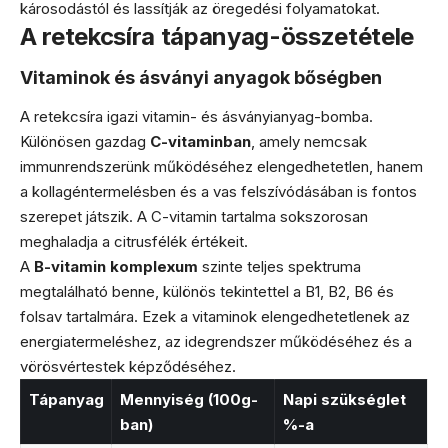
károsodástól és lassítják az öregedési folyamatokat.
A retekcsíra tápanyag-összetétele
Vitaminok és ásványi anyagok bőségben
A retekcsíra igazi vitamin- és ásványianyag-bomba.
Különösen gazdag
C-vitaminban
, amely nemcsak
immunrendszerünk működéséhez elengedhetetlen, hanem
a kollagéntermelésben és a vas felszívódásában is fontos
szerepet játszik. A C-vitamin tartalma sokszorosan
meghaladja a citrusfélék értékeit.
A
B-vitamin komplexum
szinte teljes spektruma
megtalálható benne, különös tekintettel a B1, B2, B6 és
folsav tartalmára. Ezek a vitaminok elengedhetetlenek az
energiatermeléshez, az idegrendszer működéséhez és a
vörösvértestek képződéséhez.
Tápanyag
Mennyiség (100g-
Napi szükséglet
ban)
%-a