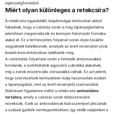
egészségforrásból.
Miért olyan különleges a retekcsíra?
A retekcsíra egyedülálló tulajdonságai elsősorban abból
fakadnak, hogy a csírázás során a mag tápanyagtartalma
jelentősen megnövekszik és könnyen felszívódó formába
alakul át. Ez a természetes folyamat során olyan bioaktív
vegyületek keletkeznek, amelyek az érett növényben jóval
kisebb koncentrációban találhatók meg.
A csíráztatás folyamata során a fehérjék aminosavakká
bomlanak, a szénhidrátok egyszerű cukrokká alakulnak,
míg a zsírok esszenciális zsírsavakká válnak. Ez azt jelenti,
hogy szervezetünk könnyebben tudja hasznosítani ezeket
a tápanyagokat, mint az érett növényből származókat.
Különösen figyelemre méltó a retekcsíra
antioxidáns
tartalma
, amely a csírázás során többszörösére
növekszik. Ezek az antioxidánsok kulcsszerepet játszanak
a szabad gyökök semlegesítésében, így védik sejtjeinket a