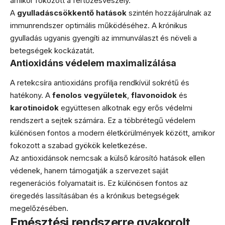
amikor fokozott a fertőzésveszély.
A
gyulladáscsökkentő hatások
szintén hozzájárulnak az
immunrendszer optimális működéséhez. A krónikus
gyulladás ugyanis gyengíti az immunválaszt és növeli a
betegségek kockázatát.
Antioxidáns védelem maximalizálása
A retekcsíra antioxidáns profilja rendkívül sokrétű és
hatékony. A
fenolos vegyületek
,
flavonoidok
és
karotinoidok
együttesen alkotnak egy erős védelmi
rendszert a sejtek számára. Ez a többrétegű védelem
különösen fontos a modern életkörülmények között, amikor
fokozott a szabad gyökök keletkezése.
Az antioxidánsok nemcsak a külső károsító hatások ellen
védenek, hanem támogatják a szervezet saját
regenerációs folyamatait is. Ez különösen fontos az
öregedés lassításában és a krónikus betegségek
megelőzésében.
Emésztési rendszerre gyakorolt