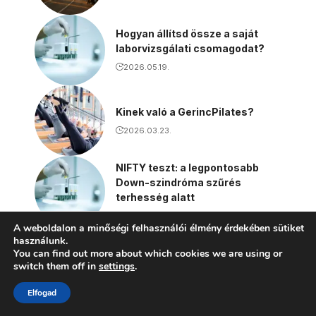
Hogyan állítsd össze a saját
laborvizsgálati csomagodat?
2026.05.19.
Kinek való a GerincPilates?
2026.03.23.
NIFTY teszt: a legpontosabb
Down-szindróma szűrés
terhesség alatt
2026.03.18.
A weboldalon a minőségi felhasználói élmény érdekében sütiket
használunk.
You can find out more about which cookies we are using or
További érdekes cikkek
switch them off in
settings
.
Elfogad
Az Ayurveda titkai: Harmónia és
egészség a természet erejével