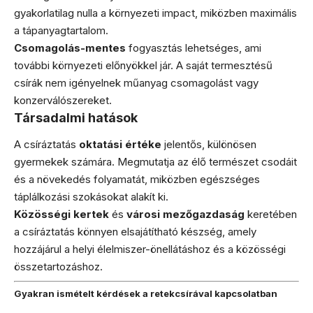
gyakorlatilag nulla a környezeti impact, miközben maximális
a tápanyagtartalom.
Csomagolás-mentes
fogyasztás lehetséges, ami
további környezeti előnyökkel jár. A saját termesztésű
csírák nem igényelnek műanyag csomagolást vagy
konzerválószereket.
Társadalmi hatások
A csíráztatás
oktatási értéke
jelentős, különösen
gyermekek számára. Megmutatja az élő természet csodáit
és a növekedés folyamatát, miközben egészséges
táplálkozási szokásokat alakít ki.
Közösségi kertek
és
városi mezőgazdaság
keretében
a csíráztatás könnyen elsajátítható készség, amely
hozzájárul a helyi élelmiszer-önellátáshoz és a közösségi
összetartozáshoz.
Gyakran ismételt kérdések a retekcsírával kapcsolatban