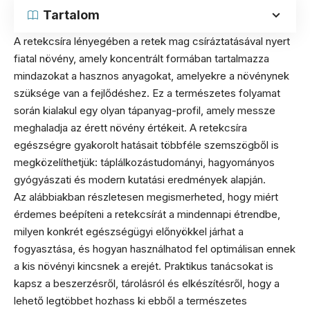
Tartalom
A retekcsíra lényegében a retek mag csíráztatásával nyert
fiatal növény, amely koncentrált formában tartalmazza
mindazokat a hasznos anyagokat, amelyekre a növénynek
szüksége van a fejlődéshez. Ez a természetes folyamat
során kialakul egy olyan tápanyag-profil, amely messze
meghaladja az érett növény értékeit. A retekcsíra
egészségre gyakorolt hatásait többféle szemszögből is
megközelíthetjük: táplálkozástudományi, hagyományos
gyógyászati és modern kutatási eredmények alapján.
Az alábbiakban részletesen megismerheted, hogy miért
érdemes beépíteni a retekcsírát a mindennapi étrendbe,
milyen konkrét egészségügyi előnyökkel járhat a
fogyasztása, és hogyan használhatod fel optimálisan ennek
a kis növényi kincsnek a erejét. Praktikus tanácsokat is
kapsz a beszerzésről, tárolásról és elkészítésről, hogy a
lehető legtöbbet hozhass ki ebből a természetes