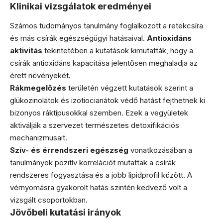
Klinikai vizsgálatok eredményei
Számos tudományos tanulmány foglalkozott a retekcsíra
és más csírák egészségügyi hatásaival.
Antioxidáns
aktivitás
tekintetében a kutatások kimutatták, hogy a
csírák antioxidáns kapacitása jelentősen meghaladja az
érett növényekét.
Rákmegelőzés
területén végzett kutatások szerint a
glükozinolátok és izotiocianátok védő hatást fejthetnek ki
bizonyos ráktípusokkal szemben. Ezek a vegyületek
aktiválják a szervezet természetes detoxifikációs
mechanizmusait.
Szív- és érrendszeri egészség
vonatkozásában a
tanulmányok pozitív korrelációt mutattak a csírák
rendszeres fogyasztása és a jobb lipidprofil között. A
vérnyomásra gyakorolt hatás szintén kedvező volt a
vizsgált csoportokban.
Jövőbeli kutatási irányok