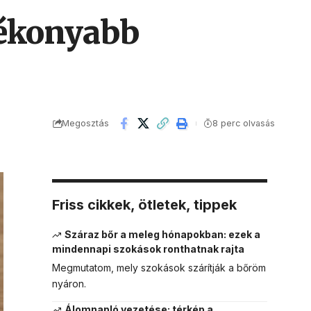
tékonyabb
Megosztás
8 perc olvasás
Friss cikkek, ötletek, tippek
Száraz bőr a meleg hónapokban: ezek a
mindennapi szokások ronthatnak rajta
Megmutatom, mely szokások szárítják a bőröm
nyáron.
Álomnapló vezetése: térkép a