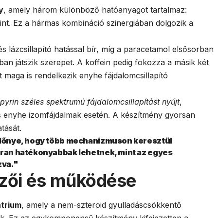
y
, amely három különböző hatóanyagot tartalmaz:
feint. Ez a hármas kombináció szinergiában dolgozik a
és lázcsillapító hatással bír, míg a paracetamol elsősorban
sban játszik szerepet. A koffein pedig fokozza a másik két
 maga is rendelkezik enyhe fájdalomcsillapító
yrin széles spektrumú fájdalomcsillapítást nyújt
,
és enyhe izomfájdalmak esetén. A készítmény gyorsan
atását.
 előnye, hogy több mechanizmuson keresztül
kran hatékonyabbak lehetnek, mint az egyes
zva."
mzői és működése
átrium
, amely a nem-szteroid gyulladáscsökkentő