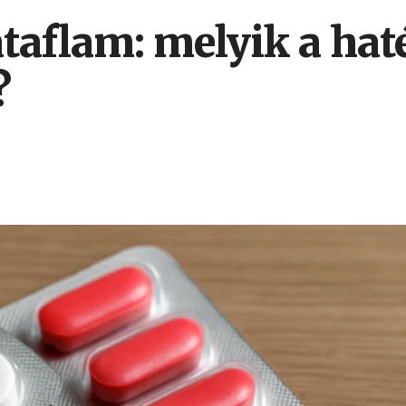
taflam: melyik a ha
?