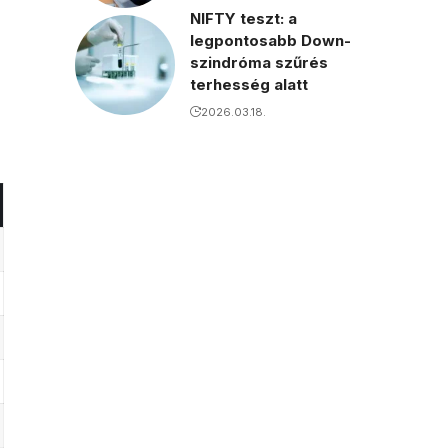
NIFTY teszt: a
legpontosabb Down-
szindróma szűrés
terhesség alatt
2026.03.18.