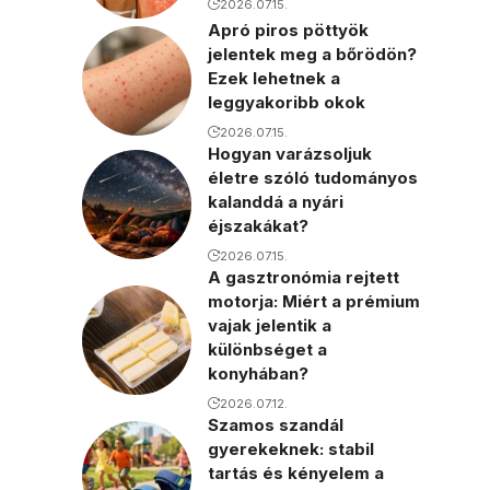
2026.07.15.
Apró piros pöttyök
jelentek meg a bőrödön?
Ezek lehetnek a
leggyakoribb okok
2026.07.15.
Hogyan varázsoljuk
életre szóló tudományos
kalanddá a nyári
éjszakákat?
2026.07.15.
A gasztronómia rejtett
motorja: Miért a prémium
vajak jelentik a
különbséget a
konyhában?
2026.07.12.
Szamos szandál
gyerekeknek: stabil
tartás és kényelem a