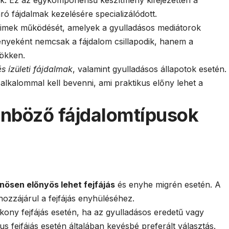
ik. Ez az egykomponensű készítmény kifejezetten a
ró fájdalmak kezelésére specializálódott.
nzimek működését, amelyek a gyulladásos mediátorok
ényeként nemcsak a fájdalom csillapodik, hanem a
sökken.
 ízületi fájdalmak
, valamint gyulladásos állapotok esetén.
lkalommal kell bevenni, ami praktikus előny lehet a
nböző fájdalomtípusok
nösen előnyös lehet fejfájás
és enyhe migrén esetén. A
hozzájárul a fejfájás enyhüléséhez.
kony fejfájás esetén, ha az gyulladásos eredetű vagy
 fejfájás esetén általában kevésbé preferált választás.