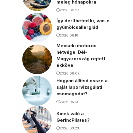
meleg hónapokra
2026.06.27.
Így derítheted ki, van-e
gyümölcsallergiád
2026.06.18.
Mecseki motoros
hétvége: Dél-
Magyarország rejtett
ékköve
2026.06.07.
Hogyan állítsd össze a
saját laborvizsgálati
csomagodat?
2026.05.19.
Kinek való a
GerincPilates?
2026.03.23.