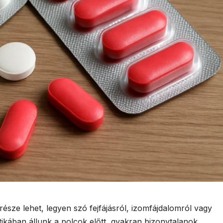
észe lehet, legyen szó fejfájásról, izomfájdalomról vagy
ikában állunk a polcok előtt, gyakran bizonytalanok