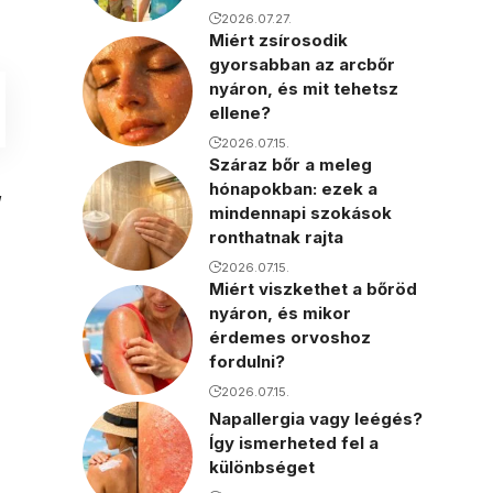
2026.07.27.
Miért zsírosodik
gyorsabban az arcbőr
nyáron, és mit tehetsz
ellene?
2026.07.15.
Száraz bőr a meleg
hónapokban: ezek a
,
mindennapi szokások
ronthatnak rajta
2026.07.15.
Miért viszkethet a bőröd
nyáron, és mikor
érdemes orvoshoz
fordulni?
2026.07.15.
Napallergia vagy leégés?
Így ismerheted fel a
különbséget