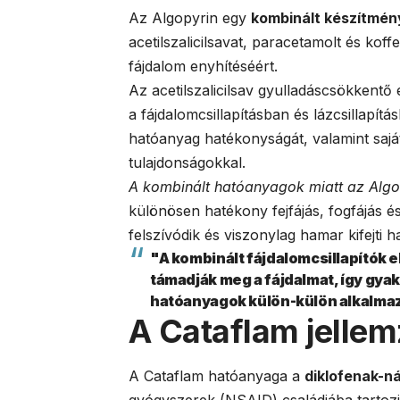
Az Algopyrin egy
kombinált készítmén
acetilszalicilsavat, paracetamolt és kof
fájdalom enyhítéséért.
Az acetilszalicilsav gyulladáscsökkentő 
a fájdalomcsillapításban és lázcsillapítá
hatóanyag hatékonyságát, valamint saját
tulajdonságokkal.
A kombinált hatóanyagok miatt az Algop
különösen hatékony fejfájás, fogfájás 
felszívódik és viszonylag hamar kifejti h
"A kombinált fájdalomcsillapítók
támadják meg a fájdalmat, így gya
hatóanyagok külön-külön alkalma
A Cataflam jelle
A Cataflam hatóanyaga a
diklofenak-n