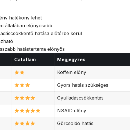
mény hatékony lehet
lam általában előnyösebb
lladáscsökkentő hatása előtérbe kerül
azható
osszabb hatástartama előnyös
Cataflam
Megjegyzés
Koffein előny
Gyors hatás szükséges
Gyulladáscsökkentés
NSAID előny
Görcsoldó hatás