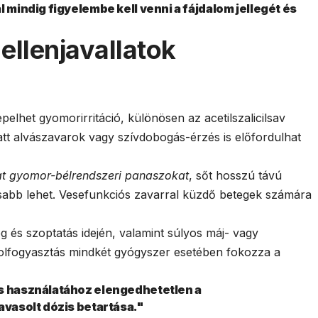
l mindig figyelembe kell venni a fájdalom jellegét és
ellenjavallatok
elhet gyomorirritáció, különösen az acetilszalicilsav
att alvászavarok vagy szívdobogás-érzés is előfordulhat
at gyomor-bélrendszeri panaszokat
, sőt hosszú távú
abb lehet. Vesefunkciós zavarral küzdő betegek számára
g és szoptatás idején, valamint súlyos máj- vagy
holfogyasztás mindkét gyógyszer esetében fokozza a
os használatához elengedhetetlen a
avasolt dózis betartása."