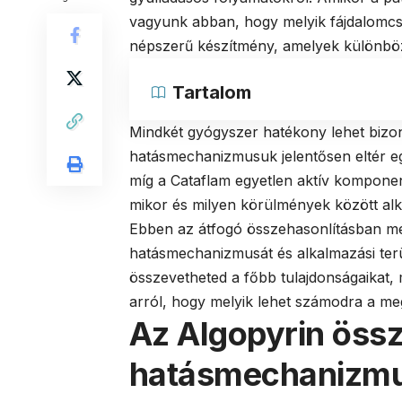
vagyunk abban, hogy melyik fájdalomcsil
népszerű készítmény, amelyek különböző
Tartalom
Mindkét gyógyszer hatékony lehet bizon
hatásmechanizmusuk jelentősen eltér e
míg a Cataflam egyetlen aktív kompone
mikor és milyen körülmények között al
Ebben az átfogó összehasonlításban meg
hatásmechanizmusát és alkalmazási terü
összevetheted a főbb tulajdonságaikat,
arról, hogy melyik lehet számodra a meg
Az Algopyrin össz
hatásmechanizm