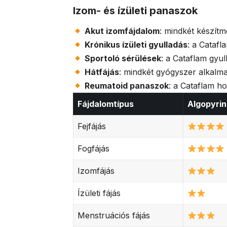
Izom- és ízületi panaszok
Akut izomfájdalom
: mindkét készít
Krónikus ízületi gyulladás
: a Cataf
Sportoló sérülések
: a Cataflam gyu
Hátfájás
: mindkét gyógyszer alkalm
Reumatoid panaszok
: a Cataflam h
Fájdalomtípus
Algopyrin
Fejfájás
Fogfájás
Izomfájás
Ízületi fájás
Menstruációs fájás