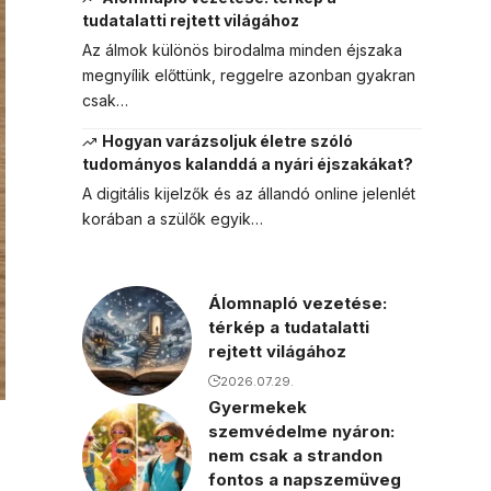
tudatalatti rejtett világához
Az álmok különös birodalma minden éjszaka
megnyílik előttünk, reggelre azonban gyakran
csak…
Hogyan varázsoljuk életre szóló
tudományos kalanddá a nyári éjszakákat?
A digitális kijelzők és az állandó online jelenlét
korában a szülők egyik…
Álomnapló vezetése:
térkép a tudatalatti
rejtett világához
2026.07.29.
Gyermekek
szemvédelme nyáron:
nem csak a strandon
fontos a napszemüveg