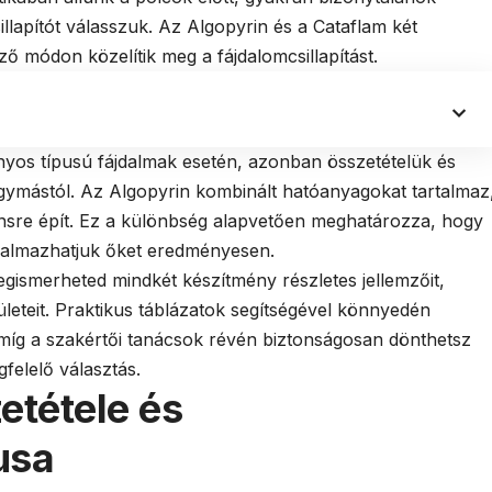
lapítót válasszuk. Az Algopyrin és a Cataflam két
 módon közelítik meg a fájdalomcsillapítást.
yos típusú fájdalmak esetén, azonban összetételük és
gymástól. Az Algopyrin kombinált hatóanyagokat tartalmaz
nsre épít. Ez a különbség alapvetően meghatározza, hogy
kalmazhatjuk őket eredményesen.
ismerheted mindkét készítmény részletes jellemzőit,
leteit. Praktikus táblázatok segítségével könnyedén
 míg a szakértői tanácsok révén biztonságosan dönthetsz
felelő választás.
etétele és
usa