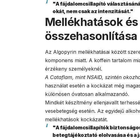
"A fájdalomcsillapító választásáná
okát, nem csak az intenzitását."
Mellékhatások és 
összehasonlítása
Az Algopyrin mellékhatásai között szerep
komponens miatt. A koffein tartalom mi
érzékeny személyeknél.
A Cataflam, mint NSAID, szintén okozh
használat esetén a kockázat még magas
különösen óvatosan alkalmazandó.
Mindkét készítmény ellenjavallt terhessé
vesebetegség esetén. Az egyidejű alko
mellékhatások kockázatát.
"A fájdalomcsillapítók biztonság
betegtájékoztató elolvasása és a j