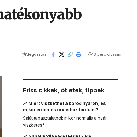
 hatékonyabb
Megosztás
13 perc olvasás
Friss cikkek, ötletek, tippek
Miért viszkethet a bőröd nyáron, és
mikor érdemes orvoshoz fordulni?
Saját tapasztalatból: mikor normális a nyári
viszketés?
Napallergia vagy leégés? Így