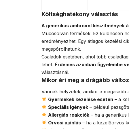
Költséghatékony választás
A generikus ambroxol készítmények á
Mucosolvan termékek. Ez különösen hos
eredményezhet. Egy átlagos kezelési cik
megspórolhatunk.
Családok esetében, ahol több családta
lehet.
Érdemes azonban figyelembe ve
választásnál.
Mikor éri meg a drágább válto
Vannak helyzetek, amikor a magasabb ár
Gyermekek kezelése esetén
– a ke
Speciális igények
– például pezsgőt
Allergiás reakciók
– ha a generikus
Orvosi ajánlás
– ha a kezelőorvos k