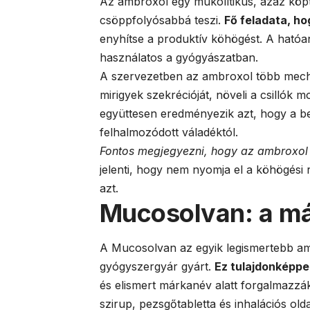
Az ambroxol egy mukolítikus, azaz köpt
csöppfolyósabbá teszi.
Fő feladata, ho
enyhítse a produktív köhögést. A ható
használatos a gyógyászatban.
A szervezetben az ambroxol több mechani
mirigyek szekrécióját, növeli a csillók 
együttesen eredményezik azt, hogy a b
felhalmozódott váladéktól.
Fontos megjegyezni, hogy az ambroxol 
jelenti, hogy nem nyomja el a köhögési
azt.
Mucosolvan: a m
A Mucosolvan az egyik legismertebb am
gyógyszergyár gyárt.
Ez tulajdonképpe
és elismert márkanév alatt forgalmazzá
szirup, pezsgőtabletta és inhalációs old