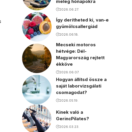
meleg hónapokra
2026.06.27.
Így derítheted ki, van-e
s
gyümölcsallergiád
2026.06.18.
Mecseki motoros
hétvége: Dél-
Magyarország rejtett
ékköve
2026.06.07.
Hogyan állítsd össze a
saját laborvizsgálati
csomagodat?
2026.05.19.
Kinek való a
GerincPilates?
2026.03.23.