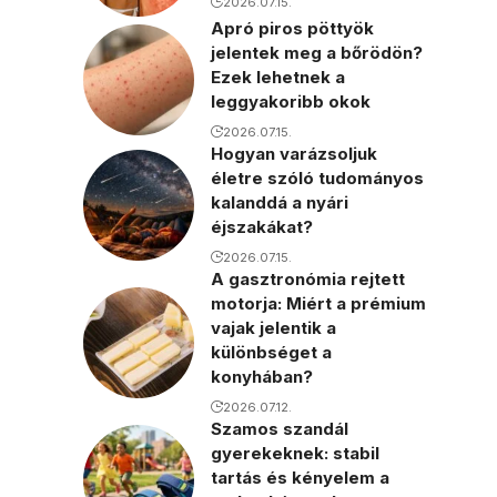
2026.07.15.
Apró piros pöttyök
jelentek meg a bőrödön?
Ezek lehetnek a
leggyakoribb okok
2026.07.15.
Hogyan varázsoljuk
életre szóló tudományos
kalanddá a nyári
éjszakákat?
2026.07.15.
A gasztronómia rejtett
motorja: Miért a prémium
vajak jelentik a
különbséget a
konyhában?
2026.07.12.
Szamos szandál
gyerekeknek: stabil
tartás és kényelem a