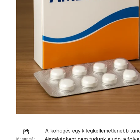
A köhögés egyik legkellemetlenebb tüne
éjszakánként nem tudunk aludni a foly
Megosztás