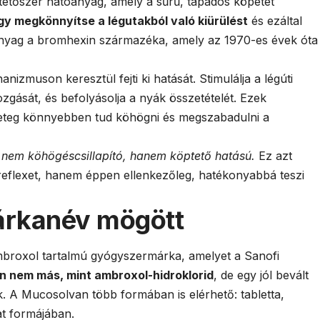
etőszer hatóanyag, amely a sűrű, tapadós köpetet
gy megkönnyítse a légutakból való kiürülést
és ezáltal
anyag a bromhexin származéka, amely az 1970-es évek óta
zmuson keresztül fejti ki hatását. Stimulálja a légúti
mozgását, és befolyásolja a nyák összetételét. Ezek
eteg könnyebben tud köhögni és megszabadulni a
nem köhögéscsillapító, hanem köptető hatású.
Ez azt
 reflexet, hanem éppen ellenkezőleg, hatékonyabbá teszi
árkanév mögött
broxol tartalmú gyógyszermárka, amelyet a Sanofi
n nem más, mint ambroxol-hidroklorid
, de egy jól bevált
k. A Mucosolvan több formában is elérhető: tabletta,
at formájában.