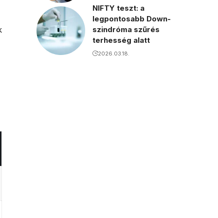
NIFTY teszt: a
legpontosabb Down-
k
szindróma szűrés
terhesség alatt
2026.03.18.