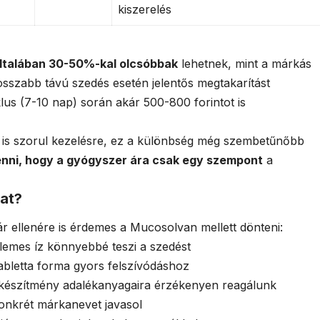
kiszerelés
ltalában 30-50%-kal olcsóbbak
lehetnek, mint a márkás
szabb távú szedés esetén jelentős megtakarítást
lus (7-10 nap) során akár 500-800 forintot is
g is szorul kezelésre, ez a különbség még szembetűnőbb
nni, hogy a gyógyszer ára csak egy szempont
a
zat?
 ellenére is érdemes a Mucosolvan mellett dönteni:
llemes íz könnyebbé teszi a szedést
abletta forma gyors felszívódáshoz
 készítmény adalékanyagaira érzékenyen reagálunk
onkrét márkanevet javasol