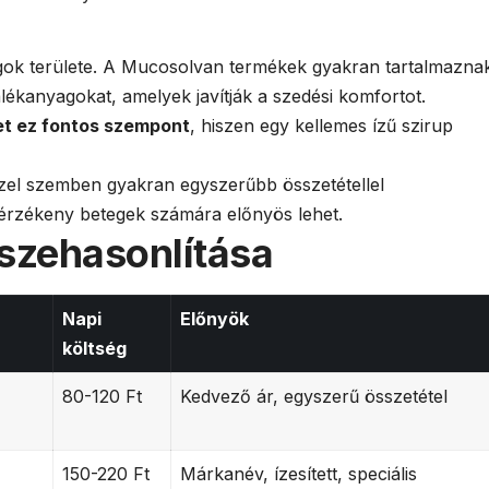
e
yagok területe. A Mucosolvan termékek gyakran tartalmazna
lékanyagokat, amelyek javítják a szedési komfortot.
et ez fontos szempont
, hiszen egy kellemes ízű szirup
el szemben gyakran egyszerűbb összetétellel
 érzékeny betegek számára előnyös lehet.
sszehasonlítása
Napi
Előnyök
költség
80-120 Ft
Kedvező ár, egyszerű összetétel
150-220 Ft
Márkanév, ízesített, speciális