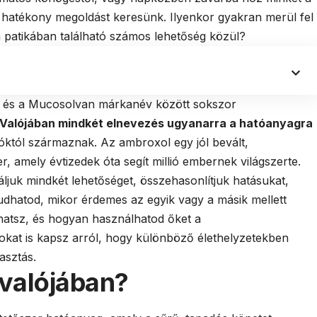
hatékony megoldást keresünk. Ilyenkor gyakran merül fel
a patikában található számos lehetőség közül?
 és a Mucosolvan márkanév között sokszor
Valójában mindkét elnevezés ugyanarra a hatóanyagra
któl származnak. Az ambroxol egy jól bevált,
 amely évtizedek óta segít millió embernek világszerte.
ljuk mindkét lehetőséget, összehasonlítjuk hatásukat,
tudhatod, mikor érdemes az egyik vagy a másik mellett
hatsz, és hogyan használhatod őket a
okat is kapsz arról, hogy különböző élethelyzetekben
asztás.
 valójában?