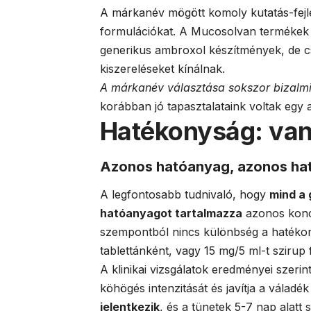
A márkanév mögött komoly kutatás-fejles
formulációkat. A Mucosolvan termékek
generikus ambroxol készítmények, de cs
kiszereléseket kínálnak.
A márkanév választása sokszor bizalmi
korábban jó tapasztalataink voltak egy 
Hatékonyság: van
Azonos hatóanyag, azonos ha
A legfontosabb tudnivaló, hogy
mind a 
hatóanyagot tartalmazza
azonos konce
szempontból nincs különbség a hatékon
tablettánként, vagy 15 mg/5 ml-t szirup
A klinikai vizsgálatok eredményei szer
köhögés intenzitását és javítja a váladék
jelentkezik
, és a tünetek 5-7 nap alatt 