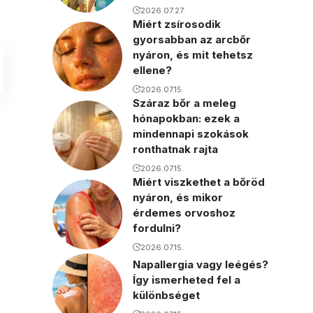
2026.07.27.
Miért zsírosodik
gyorsabban az arcbőr
nyáron, és mit tehetsz
ellene?
2026.07.15.
Száraz bőr a meleg
hónapokban: ezek a
mindennapi szokások
ronthatnak rajta
2026.07.15.
Miért viszkethet a bőröd
nyáron, és mikor
érdemes orvoshoz
fordulni?
2026.07.15.
Napallergia vagy leégés?
Így ismerheted fel a
különbséget