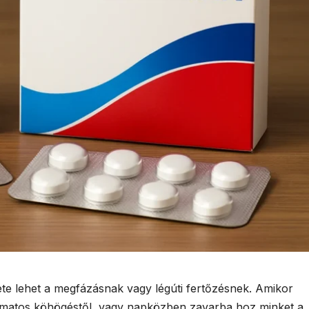
te lehet a megfázásnak vagy légúti fertőzésnek. Amikor
amatos köhögéstől, vagy napközben zavarba hoz minket a