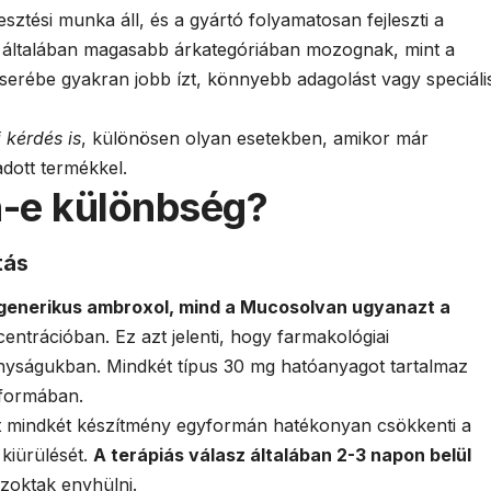
ztési munka áll, és a gyártó folyamatosan fejleszti a
 általában magasabb árkategóriában mozognak, mint a
erébe gyakran jobb ízt, könnyebb adagolást vagy speciáli
 kérdés is
, különösen olyan esetekben, amikor már
adott termékkel.
-e különbség?
tás
generikus ambroxol, mind a Mucosolvan ugyanazt a
ntrációban. Ez azt jelenti, hogy farmakológiai
yságukban. Mindkét típus 30 mg hatóanyagot tartalmaz
 formában.
int mindkét készítmény egyformán hatékonyan csökkenti a
 kiürülését.
A terápiás válasz általában 2-3 napon belül
szoktak enyhülni.