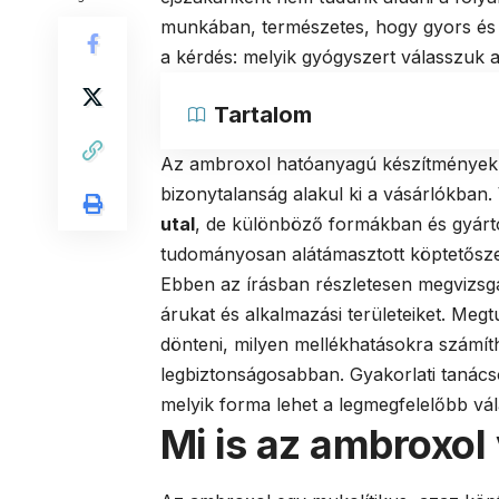
munkában, természetes, hogy gyors és 
a kérdés: melyik gyógyszert válasszuk 
Tartalom
Az ambroxol hatóanyagú készítmények
bizonytalanság alakul ki a vásárlókban.
utal
, de különböző formákban és gyártó
tudományosan alátámasztott köptetőszer,
Ebben az írásban részletesen megvizsgá
árukat és alkalmazási területeiket. Meg
dönteni, milyen mellékhatásokra számít
legbiztonságosabban. Gyakorlati tanács
melyik forma lehet a legmegfelelőbb vál
Mi is az ambroxol