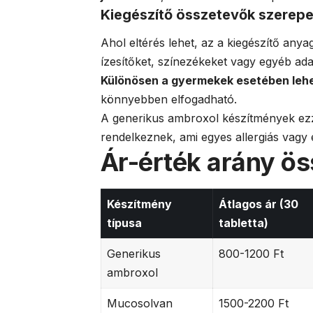
Kiegészítő összetevők szerep
Ahol eltérés lehet, az a kiegészítő an
ízesítőket, színezékeket vagy egyéb ada
Különösen a gyermekek esetében leh
könnyebben elfogadható.
A generikus ambroxol készítmények ezz
rendelkeznek, ami egyes allergiás vagy
Ár-érték arány ö
Készítmény
Átlagos ár (30
típusa
tabletta)
Generikus
800-1200 Ft
ambroxol
Mucosolvan
1500-2200 Ft