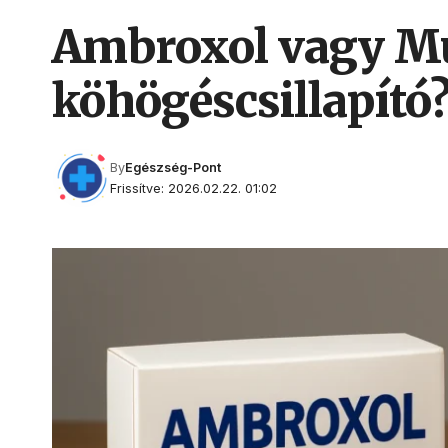
Ambroxol vagy Mu
köhögéscsillapító
By
Egészség-Pont
Frissítve: 2026.02.22. 01:02