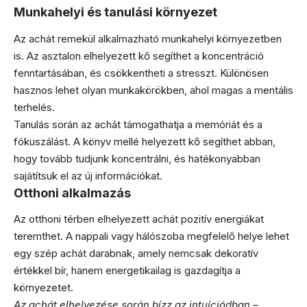
Munkahelyi és tanulási környezet
Az achát remekül alkalmazható munkahelyi környezetben
is. Az asztalon elhelyezett kő segíthet a koncentráció
fenntartásában, és csökkentheti a stresszt. Különösen
hasznos lehet olyan munkakörökben, ahol magas a mentális
terhelés.
Tanulás során az achát támogathatja a memóriát és a
fókuszálást. A könyv mellé helyezett kő segíthet abban,
hogy tovább tudjunk koncentrálni, és hatékonyabban
sajátítsuk el az új információkat.
Otthoni alkalmazás
Az otthoni térben elhelyezett achát pozitív energiákat
teremthet. A nappali vagy hálószoba megfelelő helye lehet
egy szép achát darabnak, amely nemcsak dekoratív
értékkel bír, hanem energetikailag is gazdagítja a
környezetet.
Az achát elhelyezése során bízz az intuíciódban –