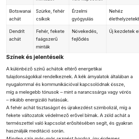
Botswanai
Szürke, fehér
Érzelmi
Nehéz
achát
csíkok
gyógyulás
élethelyzetek
Dendrít
Fehér, fekete
Növekedés,
Új kezdetek el
achát
faágszerű
fejlődés
minták
Színek és jelentéseik
A különböző színű achátok eltérő energetikai
tulajdonságokkal rendelkeznek. A kék árnyalatok általában a
nyugalommal és kommunikációval kapcsolódnak össze,
míg a melegebb tónusok – mint a narancssárga vagy vörös
– inkább energizáló hatásúak.
A fehér achát tisztaságot és újrakezdést szimbolizál, míg a
fekete változatok védelmező erővel bírnak. A zöld achát a
természettel való kapcsolat erősítésében segít, és gyakran
használják meditáció során.
Minden szín más-más rezgést hordoz, így érdemes