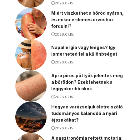
2026.07.15.
Miért viszkethet a bőröd nyáron,
és mikor érdemes orvoshoz
fordulni?
2026.07.15.
Napallergia vagy leégés? Így
ismerheted fel a különbséget
2026.07.15.
Apró piros pöttyök jelentek meg
a bőrödön? Ezek lehetnek a
leggyakoribb okok
2026.07.15.
Hogyan varázsoljuk életre szóló
tudományos kalanddá a nyári
éjszakákat?
2026.07.15.
A gasztronómia rejtett motorja: