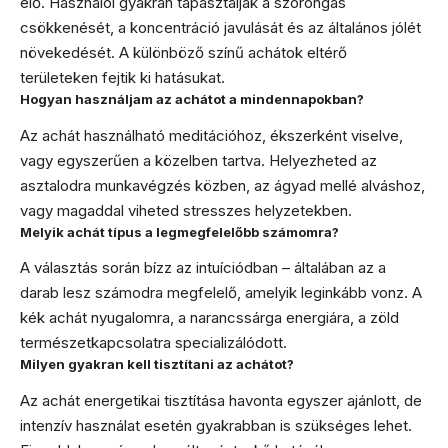
elő. Használói gyakran tapasztalják a szorongás
csökkenését, a koncentráció javulását és az általános jólét
növekedését. A különböző színű achátok eltérő
területeken fejtik ki hatásukat.
Hogyan használjam az achátot a mindennapokban?
Az achát használható meditációhoz, ékszerként viselve,
vagy egyszerűen a közelben tartva. Helyezheted az
asztalodra munkavégzés közben, az ágyad mellé alváshoz,
vagy magaddal viheted stresszes helyzetekben.
Melyik achát típus a legmegfelelőbb számomra?
A választás során bízz az intuíciódban – általában az a
darab lesz számodra megfelelő, amelyik leginkább vonz. A
kék achát nyugalomra, a narancssárga energiára, a zöld
természetkapcsolatra specializálódott.
Milyen gyakran kell tisztítani az achátot?
Az achát energetikai tisztítása havonta egyszer ajánlott, de
intenzív használat esetén gyakrabban is szükséges lehet.