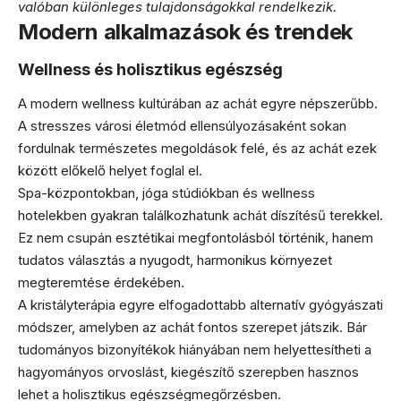
valóban különleges tulajdonságokkal rendelkezik.
Modern alkalmazások és trendek
Wellness és holisztikus egészség
A modern wellness kultúrában az achát egyre népszerűbb.
A stresszes városi életmód ellensúlyozásaként sokan
fordulnak természetes megoldások felé, és az achát ezek
között előkelő helyet foglal el.
Spa-központokban, jóga stúdiókban és wellness
hotelekben gyakran találkozhatunk achát díszítésű terekkel.
Ez nem csupán esztétikai megfontolásból történik, hanem
tudatos választás a nyugodt, harmonikus környezet
megteremtése érdekében.
A kristályterápia egyre elfogadottabb alternatív gyógyászati
módszer, amelyben az achát fontos szerepet játszik. Bár
tudományos bizonyítékok hiányában nem helyettesítheti a
hagyományos orvoslást, kiegészítő szerepben hasznos
lehet a holisztikus egészségmegőrzésben.