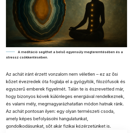
A meditáció segíthet a belső egyensúly megteremtésében és a
stressz csökkentésében.
Az achát iránt érzett vonzalom nem véletlen – ez az ősi
kőzet évezredek óta foglalja el a gyógyítók, filozófusok és
egyszerű emberek figyelmét. Talán te is észrevetted már,
hogy bizonyos kövek különleges energiával rendelkeznek,
és valami mély, megmagyarázhatatlan módon hatnak ránk.
Az achát pontosan ilyen: egy olyan természeti csoda,
amely képes befolyásolni hangulatunkat,
gondolkodásunkat, sőt akár fizikai közérzetünket is.