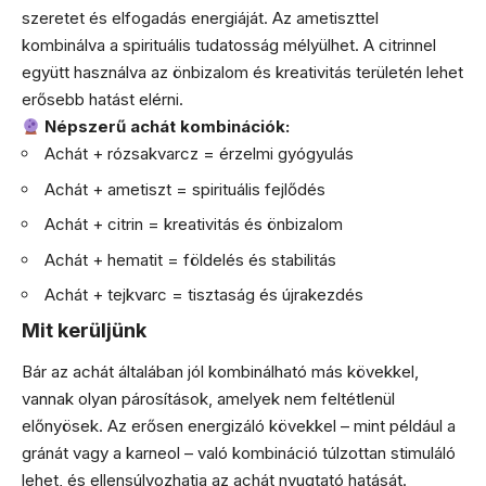
szeretet és elfogadás energiáját. Az ametiszttel
kombinálva a spirituális tudatosság mélyülhet. A citrinnel
együtt használva az önbizalom és kreativitás területén lehet
erősebb hatást elérni.
Népszerű achát kombinációk:
Achát + rózsakvarcz = érzelmi gyógyulás
Achát + ametiszt = spirituális fejlődés
Achát + citrin = kreativitás és önbizalom
Achát + hematit = földelés és stabilitás
Achát + tejkvarc = tisztaság és újrakezdés
Mit kerüljünk
Bár az achát általában jól kombinálható más kövekkel,
vannak olyan párosítások, amelyek nem feltétlenül
előnyösek. Az erősen energizáló kövekkel – mint például a
gránát vagy a karneol – való kombináció túlzottan stimuláló
lehet, és ellensúlyozhatja az achát nyugtató hatását.