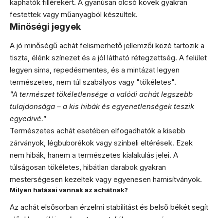
kaphatók fillérekért. A gyanúsan olcsó kövek gyakran
festettek vagy műanyagból készültek.
Minőségi jegyek
A jó minőségű achát felismerhető jellemzői közé tartozik a
tiszta, élénk színezet és a jól látható rétegzettség. A felület
legyen sima, repedésmentes, és a mintázat legyen
természetes, nem túl szabályos vagy "tökéletes".
"A természet tökéletlensége a valódi achát legszebb
tulajdonsága – a kis hibák és egyenetlenségek teszik
egyedivé."
Természetes achát esetében elfogadhatók a kisebb
zárványok, légbuborékok vagy színbeli eltérések. Ezek
nem hibák, hanem a természetes kialakulás jelei. A
túlságosan tökéletes, hibátlan darabok gyakran
mesterségesen kezeltek vagy egyenesen hamisítványok.
Milyen hatásai vannak az achátnak?
Az achát elsősorban érzelmi stabilitást és belső békét segít