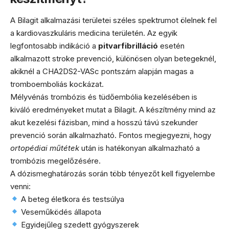
A Bilagit alkalmazási területei széles spektrumot ölelnek fel
a kardiovaszkuláris medicina területén. Az egyik
legfontosabb indikáció a
pitvarfibrilláció
esetén
alkalmazott stroke prevenció, különösen olyan betegeknél,
akiknél a CHA2DS2-VASc pontszám alapján magas a
tromboemboliás kockázat.
Mélyvénás trombózis és tüdőembólia kezelésében is
kiváló eredményeket mutat a Bilagit. A készítmény mind az
akut kezelési fázisban, mind a hosszú távú szekunder
prevenció során alkalmazható. Fontos megjegyezni, hogy
ortopédiai műtétek
után is hatékonyan alkalmazható a
trombózis megelőzésére.
A dózismeghatározás során több tényezőt kell figyelembe
venni:
A beteg életkora és testsúlya
Veseműködés állapota
Egyidejűleg szedett gyógyszerek