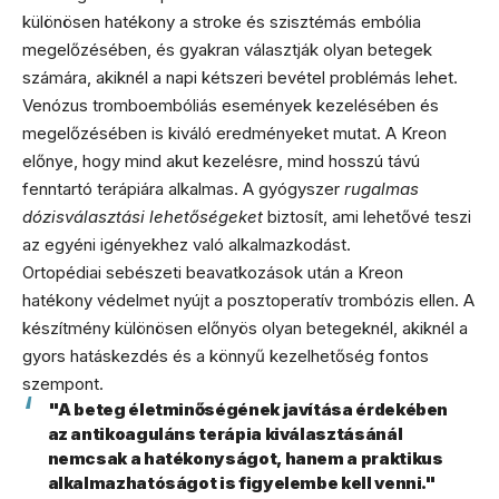
különösen hatékony a stroke és szisztémás embólia
megelőzésében, és gyakran választják olyan betegek
számára, akiknél a napi kétszeri bevétel problémás lehet.
Venózus tromboembóliás események kezelésében és
megelőzésében is kiváló eredményeket mutat. A Kreon
előnye, hogy mind akut kezelésre, mind hosszú távú
fenntartó terápiára alkalmas. A gyógyszer
rugalmas
dózisválasztási lehetőségeket
biztosít, ami lehetővé teszi
az egyéni igényekhez való alkalmazkodást.
Ortopédiai sebészeti beavatkozások után a Kreon
hatékony védelmet nyújt a posztoperatív trombózis ellen. A
készítmény különösen előnyös olyan betegeknél, akiknél a
gyors hatáskezdés és a könnyű kezelhetőség fontos
szempont.
"A beteg életminőségének javítása érdekében
az antikoaguláns terápia kiválasztásánál
nemcsak a hatékonyságot, hanem a praktikus
alkalmazhatóságot is figyelembe kell venni."