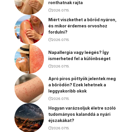
ronthatnak rajta
2026.07.15.
Miért viszkethet a bőröd nyáron,
és mikor érdemes orvoshoz
fordulni?
2026.07.15.
Napallergia vagy leégés? Így
ismerheted fel a különbséget
2026.07.15.
Apró piros pöttyök jelentek meg
a bőrödön? Ezek lehetnek a
leggyakoribb okok
2026.07.15.
Hogyan varázsoljuk életre szóló
tudományos kalanddá a nyári
éjszakákat?
2026.07.15.