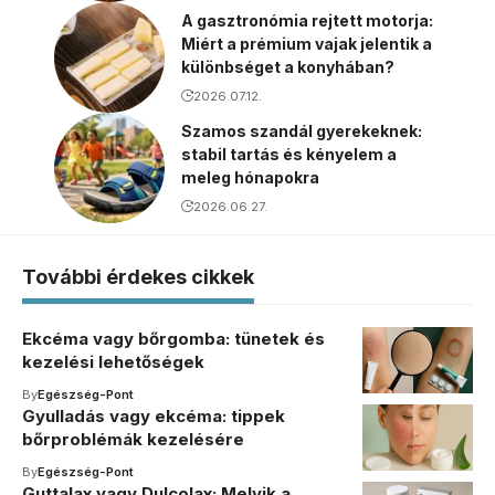
A gasztronómia rejtett motorja:
Miért a prémium vajak jelentik a
különbséget a konyhában?
2026.07.12.
Szamos szandál gyerekeknek:
stabil tartás és kényelem a
meleg hónapokra
2026.06.27.
További érdekes cikkek
Ekcéma vagy bőrgomba: tünetek és
kezelési lehetőségek
By
Egészség-Pont
Gyulladás vagy ekcéma: tippek
bőrproblémák kezelésére
By
Egészség-Pont
Guttalax vagy Dulcolax: Melyik a