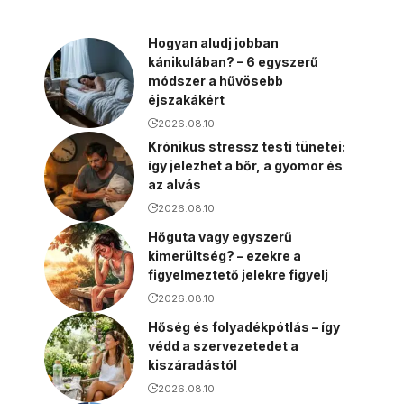
Hogyan aludj jobban
kánikulában? – 6 egyszerű
módszer a hűvösebb
éjszakákért
2026.08.10.
Krónikus stressz testi tünetei:
így jelezhet a bőr, a gyomor és
az alvás
2026.08.10.
Hőguta vagy egyszerű
kimerültség? – ezekre a
figyelmeztető jelekre figyelj
2026.08.10.
Hőség és folyadékpótlás – így
védd a szervezetedet a
kiszáradástól
2026.08.10.