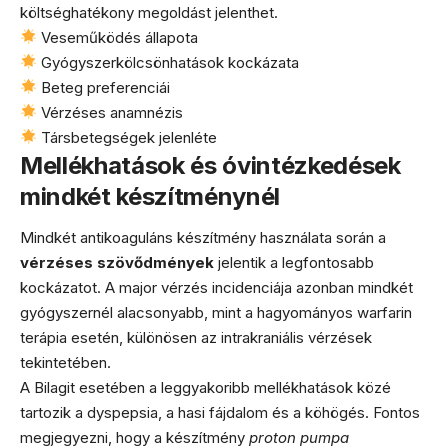
költséghatékony megoldást jelenthet.
Veseműködés állapota
Gyógyszerkölcsönhatások kockázata
Beteg preferenciái
Vérzéses anamnézis
Társbetegségek jelenléte
Mellékhatások és óvintézkedések
mindkét készítménynél
Mindkét antikoaguláns készítmény használata során a
vérzéses szövődmények
jelentik a legfontosabb
kockázatot. A major vérzés incidenciája azonban mindkét
gyógyszernél alacsonyabb, mint a hagyományos warfarin
terápia esetén, különösen az intrakraniális vérzések
tekintetében.
A Bilagit esetében a leggyakoribb mellékhatások közé
tartozik a dyspepsia, a hasi fájdalom és a köhögés. Fontos
megjegyezni, hogy a készítmény
proton pumpa