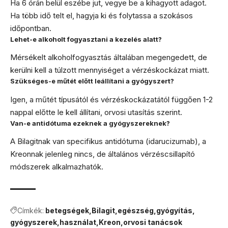
Ha 6 órán belül eszébe jut, vegye be a kihagyott adagot.
Ha több idő telt el, hagyja ki és folytassa a szokásos
időpontban.
Lehet-e alkoholt fogyasztani a kezelés alatt?
Mérsékelt alkoholfogyasztás általában megengedett, de
kerülni kell a túlzott mennyiséget a vérzéskockázat miatt.
Szükséges-e műtét előtt leállítani a gyógyszert?
Igen, a műtét típusától és vérzéskockázatától függően 1-2
nappal előtte le kell állítani, orvosi utasítás szerint.
Van-e antidótuma ezeknek a gyógyszereknek?
A Bilagitnak van specifikus antidótuma (idarucizumab), a
Kreonnak jelenleg nincs, de általános vérzéscsillapító
módszerek alkalmazhatók.
Címkék:
betegségek
Bilagit
egészség
gyógyítás
gyógyszerek
használat
Kreon
orvosi tanácsok