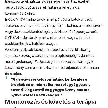
transzporterek játszanak szerepet, ezért az ezeket
befolyásoló gyógyszerek hatással lehetnek a
koncentrációjukra.
Erős CYP3A4 inhibitorok, mint például a ketokonazol,
itrakonazol vagy a ritonavir egyidejű alkalmazása ellenjavallt
vagy dóziscsökkentést igényel. Hasonlóképpen, az erős
CYP3A4 induktorok, mint a rifampicin vagy a fenitoin
csökkenthetik a hatékonyságot.
Az ellenjavallatok között szerepel az aktív, klinikailag
jelentős vérzés, a súlyos veseelégtelenség, valamint a
májelégtelenség.
Terhesség és szoptatás
alatt egyik
készítmény sem alkalmazható, mivel átjutnak a placentán
és a tejbe.
"A gyógyszerkölcsönhatások elkerülése
érdekében minden alkalmazott gyógyszer,
étrend-kiegészítő és gyógynövény pontos
nyilvántartása szükséges."
Monitorozás és követés a terápia