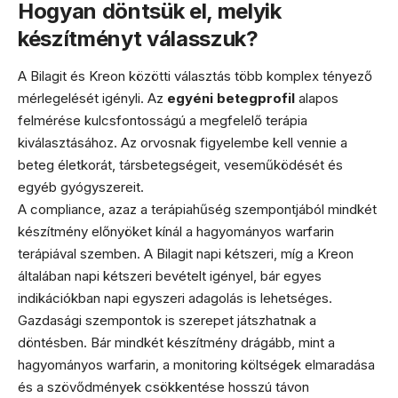
Hogyan döntsük el, melyik
készítményt válasszuk?
A Bilagit és Kreon közötti választás több komplex tényező
mérlegelését igényli. Az
egyéni betegprofil
alapos
felmérése kulcsfontosságú a megfelelő terápia
kiválasztásához. Az orvosnak figyelembe kell vennie a
beteg életkorát, társbetegségeit, veseműködését és
egyéb gyógyszereit.
A compliance, azaz a terápiahűség szempontjából mindkét
készítmény előnyöket kínál a hagyományos warfarin
terápiával szemben. A Bilagit napi kétszeri, míg a Kreon
általában napi kétszeri bevételt igényel, bár egyes
indikációkban napi egyszeri adagolás is lehetséges.
Gazdasági szempontok is szerepet játszhatnak a
döntésben. Bár mindkét készítmény drágább, mint a
hagyományos warfarin, a monitoring költségek elmaradása
és a szövődmények csökkentése hosszú távon