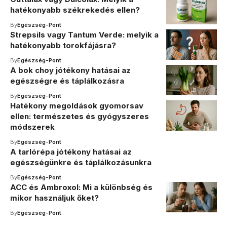
hatékonyabb székrekedés ellen?
By
Egészség-Pont
Strepsils vagy Tantum Verde: melyik a
hatékonyabb torokfájásra?
By
Egészség-Pont
A bok choy jótékony hatásai az
egészségre és táplálkozásra
By
Egészség-Pont
Hatékony megoldások gyomorsav
ellen: természetes és gyógyszeres
módszerek
By
Egészség-Pont
A tarlórépa jótékony hatásai az
egészségünkre és táplálkozásunkra
By
Egészség-Pont
ACC és Ambroxol: Mi a különbség és
mikor használjuk őket?
By
Egészség-Pont