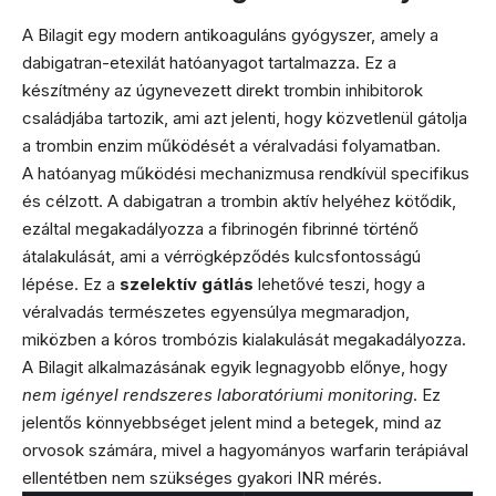
A Bilagit egy modern antikoaguláns gyógyszer, amely a
dabigatran-etexilát hatóanyagot tartalmazza. Ez a
készítmény az úgynevezett direkt trombin inhibitorok
családjába tartozik, ami azt jelenti, hogy közvetlenül gátolja
a trombin enzim működését a véralvadási folyamatban.
A hatóanyag működési mechanizmusa rendkívül specifikus
és célzott. A dabigatran a trombin aktív helyéhez kötődik,
ezáltal megakadályozza a fibrinogén fibrinné történő
átalakulását, ami a vérrögképződés kulcsfontosságú
lépése. Ez a
szelektív gátlás
lehetővé teszi, hogy a
véralvadás természetes egyensúlya megmaradjon,
miközben a kóros trombózis kialakulását megakadályozza.
A Bilagit alkalmazásának egyik legnagyobb előnye, hogy
nem igényel rendszeres laboratóriumi monitoring
. Ez
jelentős könnyebbséget jelent mind a betegek, mind az
orvosok számára, mivel a hagyományos warfarin terápiával
ellentétben nem szükséges gyakori INR mérés.