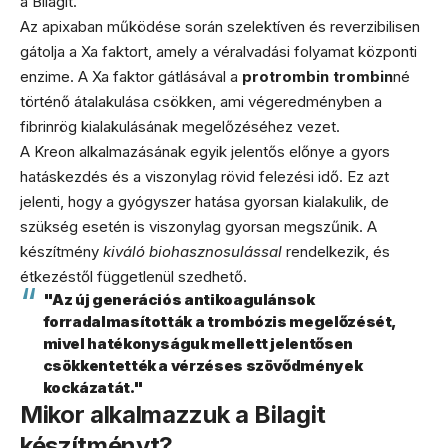
a Bilagit.
Az apixaban működése során szelektíven és reverzibilisen
gátolja a Xa faktort, amely a véralvadási folyamat központi
enzime. A Xa faktor gátlásával a
protrombin trombin
né
történő átalakulása csökken, ami végeredményben a
fibrinrög kialakulásának megelőzéséhez vezet.
A Kreon alkalmazásának egyik jelentős előnye a gyors
hatáskezdés és a viszonylag rövid felezési idő. Ez azt
jelenti, hogy a gyógyszer hatása gyorsan kialakulik, de
szükség esetén is viszonylag gyorsan megszűnik. A
készítmény
kiváló biohasznosulással
rendelkezik, és
étkezéstől függetlenül szedhető.
"Az új generációs antikoagulánsok
forradalmasították a trombózis megelőzését,
mivel hatékonyságuk mellett jelentősen
csökkentették a vérzéses szövődmények
kockázatát."
Mikor alkalmazzuk a Bilagit
készítményt?