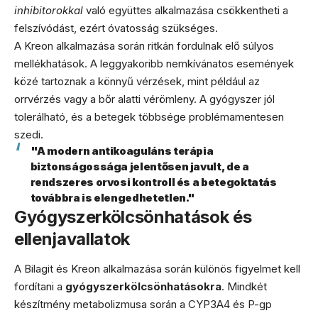
inhibitorokkal
való együttes alkalmazása csökkentheti a
felszívódást, ezért óvatosság szükséges.
A Kreon alkalmazása során ritkán fordulnak elő súlyos
mellékhatások. A leggyakoribb nemkívánatos események
közé tartoznak a könnyű vérzések, mint például az
orrvérzés vagy a bőr alatti vérömleny. A gyógyszer jól
tolerálható, és a betegek többsége problémamentesen
szedi.
"A modern antikoaguláns terápia
biztonságossága jelentősen javult, de a
rendszeres orvosi kontroll és a betegoktatás
továbbra is elengedhetetlen."
Gyógyszerkölcsönhatások és
ellenjavallatok
A Bilagit és Kreon alkalmazása során különös figyelmet kell
fordítani a
gyógyszerkölcsönhatásokra
. Mindkét
készítmény metabolizmusa során a CYP3A4 és P-gp