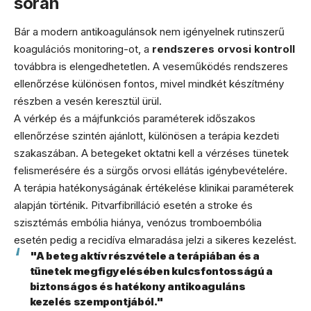
során
Bár a modern antikoagulánsok nem igényelnek rutinszerű
koagulációs monitoring-ot, a
rendszeres orvosi kontroll
továbbra is elengedhetetlen. A veseműködés rendszeres
ellenőrzése különösen fontos, mivel mindkét készítmény
részben a vesén keresztül ürül.
A vérkép és a májfunkciós paraméterek időszakos
ellenőrzése szintén ajánlott, különösen a terápia kezdeti
szakaszában. A betegeket oktatni kell a vérzéses tünetek
felismerésére és a sürgős orvosi ellátás igénybevételére.
A terápia hatékonyságának értékelése klinikai paraméterek
alapján történik. Pitvarfibrilláció esetén a stroke és
szisztémás embólia hiánya, venózus tromboembólia
esetén pedig a recidíva elmaradása jelzi a sikeres kezelést.
"A beteg aktív részvétele a terápiában és a
tünetek megfigyelésében kulcsfontosságú a
biztonságos és hatékony antikoaguláns
kezelés szempontjából."