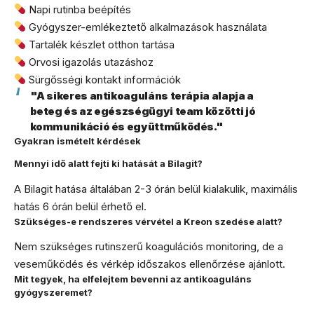
Napi rutinba beépítés
Gyógyszer-emlékeztető alkalmazások használata
Tartalék készlet otthon tartása
Orvosi igazolás utazáshoz
Sürgősségi kontakt információk
"A sikeres antikoaguláns terápia alapja a
beteg és az egészségügyi team közötti jó
kommunikáció és együttműködés."
Gyakran ismételt kérdések
Mennyi idő alatt fejti ki hatását a Bilagit?
A Bilagit hatása általában 2-3 órán belül kialakulik, maximális
hatás 6 órán belül érhető el.
Szükséges-e rendszeres vérvétel a Kreon szedése alatt?
Nem szükséges rutinszerű koagulációs monitoring, de a
veseműködés és vérkép időszakos ellenőrzése ajánlott.
Mit tegyek, ha elfelejtem bevenni az antikoaguláns
gyógyszeremet?