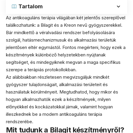
Tartalom
Az antikoaguláns terápia világában két jelentős szereplővel
találkozhatunk: a Bilagit és a Kreon nevű gyógyszerekkel.
Bár mindkettő a véralvadási rendszer befolyásolására
szolgál, hatásmechanizmusuk és alkalmazási területük
jelentősen eltér egymástól. Fontos megérteni, hogy ezek a
készítmények különböző helyzetekben nyújtanak
segítséget, és mindegyiknek megvan a maga specifikus
szerepe a terápiás protokollokban.
Az alábbiakban részletesen megvizsgáljuk mindkét
gyógyszer tulajdonságait, alkalmazási területeit és
használatuk körülményeit. Megtudhatod, hogy mikor és
hogyan alkalmazhatók ezek a készítmények, milyen
előnyökkel és kockázatokkal járnak, valamint hogyan
illeszkednek be a modern antikoaguláns terápia
rendszerébe.
Mit tudunk a Bilagit készítményről?