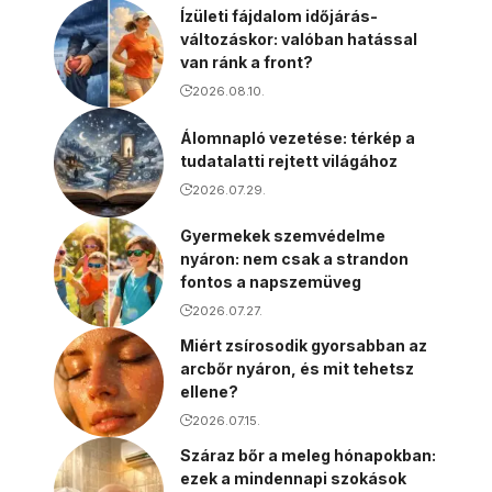
Ízületi fájdalom időjárás-
változáskor: valóban hatással
van ránk a front?
2026.08.10.
Álomnapló vezetése: térkép a
tudatalatti rejtett világához
2026.07.29.
Gyermekek szemvédelme
nyáron: nem csak a strandon
fontos a napszemüveg
2026.07.27.
Miért zsírosodik gyorsabban az
arcbőr nyáron, és mit tehetsz
ellene?
2026.07.15.
Száraz bőr a meleg hónapokban:
ezek a mindennapi szokások