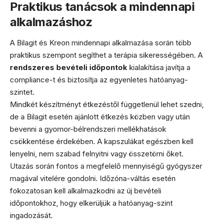
Praktikus tanácsok a mindennapi
alkalmazáshoz
A Bilagit és Kreon mindennapi alkalmazása során több
praktikus szempont segíthet a terápia sikerességében. A
rendszeres bevételi időpontok
kialakítása javítja a
compliance-t és biztosítja az egyenletes hatóanyag-
szintet.
Mindkét készítményt étkezéstől függetlenül lehet szedni,
de a Bilagit esetén ajánlott étkezés közben vagy után
bevenni a gyomor-bélrendszeri mellékhatások
csökkentése érdekében. A kapszulákat egészben kell
lenyelni, nem szabad felnyitni vagy összetörni őket.
Utazás során fontos a megfelelő mennyiségű gyógyszer
magával vitelére gondolni. Időzóna-váltás esetén
fokozatosan kell alkalmazkodni az új bevételi
időpontokhoz, hogy elkerüljük a hatóanyag-szint
ingadozását.