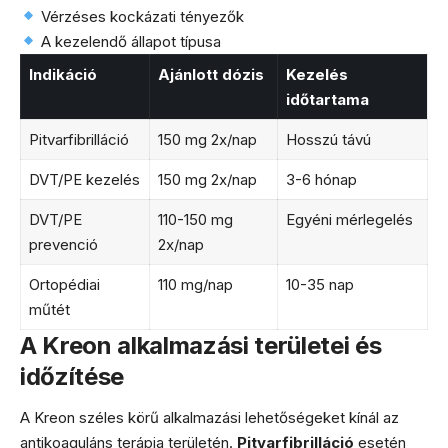
Vérzéses kockázati tényezők
A kezelendő állapot típusa
Indikáció
Ajánlott dózis
Kezelés
időtartama
Pitvarfibrilláció
150 mg 2x/nap
Hosszú távú
DVT/PE kezelés
150 mg 2x/nap
3-6 hónap
DVT/PE
110-150 mg
Egyéni mérlegelés
prevenció
2x/nap
Ortopédiai
110 mg/nap
10-35 nap
műtét
A Kreon alkalmazási területei és
időzítése
A Kreon széles körű alkalmazási lehetőségeket kínál az
antikoaguláns terápia területén.
Pitvarfibrilláció
esetén