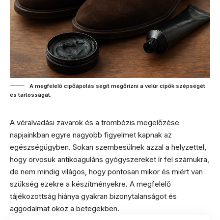
A megfelelő cipőápolás segít megőrizni a velúr cipők szépségét
és tartósságát.
A véralvadási zavarok és a trombózis megelőzése
napjainkban egyre nagyobb figyelmet kapnak az
egészségügyben. Sokan szembesülnek azzal a helyzettel,
hogy orvosuk antikoaguláns gyógyszereket ír fel számukra,
de nem mindig világos, hogy pontosan mikor és miért van
szükség ezekre a készítményekre. A megfelelő
tájékozottság hiánya gyakran bizonytalanságot és
aggodalmat okoz a betegekben.