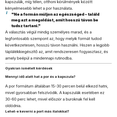
kapszulák, míg télen, otthoni körülmények között
kényelmesebb lehet a por használata.
"Ne a formán múljon az egészséged – találd
meg azt a megoldást, amit hosszú távon be
tudsz tartani."
A választás végül mindig személyes marad, és a
legfontosabb szempont az, hogy melyik formát tudod
következetesen, hosszú távon használni. Hiszen a legjobb
táplálékkiegészítő az, amit rendszeresen fogyasztasz, és
amely beépül a mindennapi rutinodba.
Gyakran ismételt kérdések
Mennyi idő alatt hat a por és a kapszula?
A por formátum általában 15-30 percen belül elkezd hatni,
mivel gyorsabban felszívódik. A kapszulák esetében ez
30-60 perc lehet, mivel először a buroknak fel kell
oldódnia.
Lehet-e keverni a port más italokkal?