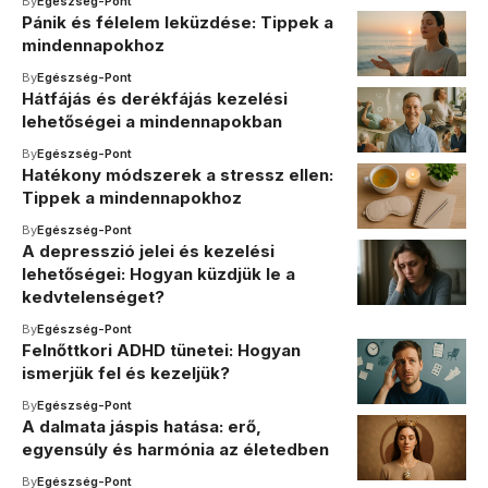
By
Egészség-Pont
Pánik és félelem leküzdése: Tippek a
mindennapokhoz
By
Egészség-Pont
Hátfájás és derékfájás kezelési
lehetőségei a mindennapokban
By
Egészség-Pont
Hatékony módszerek a stressz ellen:
Tippek a mindennapokhoz
By
Egészség-Pont
A depresszió jelei és kezelési
lehetőségei: Hogyan küzdjük le a
kedvtelenséget?
By
Egészség-Pont
Felnőttkori ADHD tünetei: Hogyan
ismerjük fel és kezeljük?
By
Egészség-Pont
A dalmata jáspis hatása: erő,
egyensúly és harmónia az életedben
By
Egészség-Pont