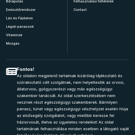
Bőrápolás
Felhasználási feltételek
Emésztőrendszer
Contact
Láz és Fájdalom
Légúti panaszok
Vitaminok
Mozgás
Fontos!
Az oldalon megjelenő tartalmak kizárólag tájékoztató és
szórakoztató célt szolgálnak, nem helyettesítik az orvosi,
állatorvosi, gyógyszerészi vagy más egészségügyi
szakember tanácsát. Az oldal szerkesztésében nem
vesznek részt egészségügyi szakemberek. Bármilyen
panasz, tünet vagy egészségügyi vészhelyzet esetén hívja
az elsősegély szolgálatot, vagy mielőbb keresse fel
háziorvosát, illetve az ügyeletes rendelést! Az oldal
tartalmának felhasználása minden esetben a látogató saját