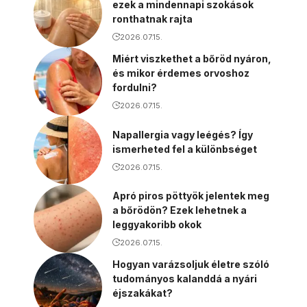
ezek a mindennapi szokások
ronthatnak rajta
2026.07.15.
Miért viszkethet a bőröd nyáron,
és mikor érdemes orvoshoz
fordulni?
2026.07.15.
Napallergia vagy leégés? Így
ismerheted fel a különbséget
2026.07.15.
Apró piros pöttyök jelentek meg
a bőrödön? Ezek lehetnek a
leggyakoribb okok
2026.07.15.
Hogyan varázsoljuk életre szóló
tudományos kalanddá a nyári
éjszakákat?