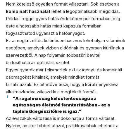
Nem kötelező egyetlen formát választani. Sok esetben a
kombinált használat
lehet a legoptimálisabb megoldás.
Például reggel gyors hatás érdekében por formában, míg
este a hosszabb hatás miatt kapszula formában
fogyaszthatod ugyanazt a hatóanyagot.
Ez a megközelítés különösen hasznos lehet olyan vitaminok
esetében, amelyek vízben oldódnak és gyorsan kiürülnek a
szervezetből. A nap folyamán többszöri bevitel
biztosíthatja az optimális szintet.
Egyes gyártók már felismerték ezt az igényt, és kombinált
csomagokat kínálnak, amelyek mindkét formát
tartalmazzák. Ez lehetővé teszi, hogy a körülményekhez
alkalmazkodva válaszd ki a megfelelő formát.
"A rugalmasság kulcsfontosságú az
egészséges életmód fenntartásában – ez a
táplálékkiegészítőkre is igaz."
Az évszakok változása is indokolhatja a forma váltását.
Nyáron, amikor többet utazol, praktikusabbak lehetnek a