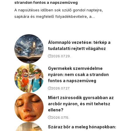
strandon fontos a napszemüveg
A napsütéses időben sok szülő gondol naptejre,
sapkára és megfelelő folyadékbevitelre, a…
Álomnapló vezetése: térkép a
tudatalatti rejtett világához
2026.07.29.
Gyermekek szemvédelme
nyáron: nem csak a strandon
fontos a napszemüveg
2026.07.27.
Miért zsírosodik gyorsabban az
arcbőr nyáron, és mit tehetsz
ellene?
2026.07.15.
Száraz bőr a meleg hónapokban: