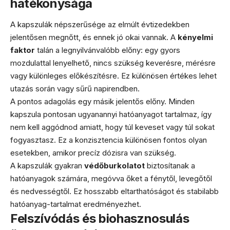
hatékonysága
A kapszulák népszerűsége az elmúlt évtizedekben
jelentősen megnőtt, és ennek jó okai vannak. A
kényelmi
faktor
talán a legnyilvánvalóbb előny: egy gyors
mozdulattal lenyelhető, nincs szükség keverésre, mérésre
vagy különleges előkészítésre. Ez különösen értékes lehet
utazás során vagy sűrű napirendben.
A pontos adagolás egy másik jelentős előny. Minden
kapszula pontosan ugyanannyi hatóanyagot tartalmaz, így
nem kell aggódnod amiatt, hogy túl keveset vagy túl sokat
fogyasztasz. Ez a konzisztencia különösen fontos olyan
esetekben, amikor precíz dózisra van szükség.
A kapszulák gyakran
védőburkolatot
biztosítanak a
hatóanyagok számára, megóvva őket a fénytől, levegőtől
és nedvességtől. Ez hosszabb eltarthatóságot és stabilabb
hatóanyag-tartalmat eredményezhet.
Felszívódás és biohasznosulás