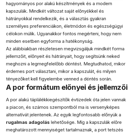
hagyományos por alakú készítmények és a modern
kapszulák. Mindkét változat saját előnyökkel és
hátrányokkal rendelkezik, és a választás gyakran
személyes preferenciákon, életmódon és egészségügyi
célokon múlik. Ugyanakkor fontos megérteni, hogy nem
minden esetben egyforma a hatékonyság.
Az alábbiakban részletesen megvizsgáljuk mindkét forma
jellemzőit, előnyeit és hátrányait, hogy segítsünk neked
meghozni a legmegfelelőbb döntést. Megtudhatod, mikor
érdemes port választani, mikor a kapszulát, és milyen
tényezőket kell figyelembe venned a döntés során.
A por formátum előnyei és jellemzői
A por alakú táplálékkiegészítők évtizedek óta jelen vannak
a piacon, és számos szempontból ma is versenyképes
alternatívát jelentenek. Az egyik legfontosabb előnyük a
rugalmas adagolás
lehetősége. Míg a kapszulák előre
meghatározott mennyiséget tartalmaznak, a port tetszés