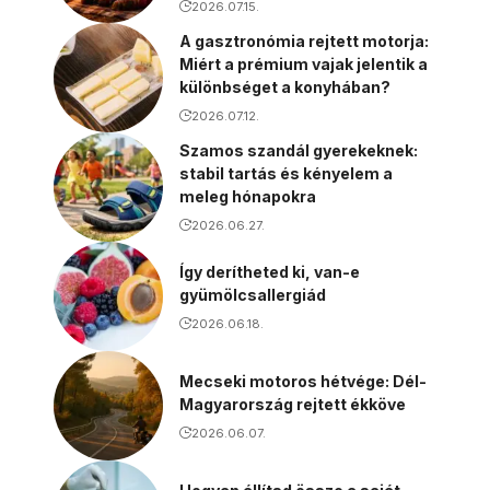
2026.07.15.
A gasztronómia rejtett motorja:
Miért a prémium vajak jelentik a
különbséget a konyhában?
2026.07.12.
Szamos szandál gyerekeknek:
stabil tartás és kényelem a
meleg hónapokra
2026.06.27.
Így derítheted ki, van-e
gyümölcsallergiád
2026.06.18.
Mecseki motoros hétvége: Dél-
Magyarország rejtett ékköve
2026.06.07.