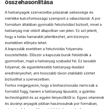
összehasonlítása
A hatóanyagok szervezetbe jutásának sebessége és
mértéke kulcsfontosságú szempont a választásnál. A por
formátum általában gyorsabb felszívódást biztosít, mivel a
hatóanyag már oldott állapotban van jelen. Ez azt jelenti,
hogy a hatás hamarabb jelentkezhet, ami bizonyos
esetekben előnyös lehet.
A kapszulák esetében a felszívódás folyamata
összetettebb. Először a kapszula burok feloldódik a
gyomorban, majd a hatóanyag szabadul fel. Ez lassabb
folyamat, de egyenletesebb hatóanyag-leadást
eredményezhet, ami hosszabb távon stabilabb szintet
biztosíthat a szervezetben.
Fontos megjegyezni, hogy a biohasznosulás nemcsak a
formától függ, hanem a hatóanyag típusától, a gyártási
technológiától és az egyéni tényezőktől is. Egyes vitaminok
és ásványi anyagok jobban hasznosulnak por formában,