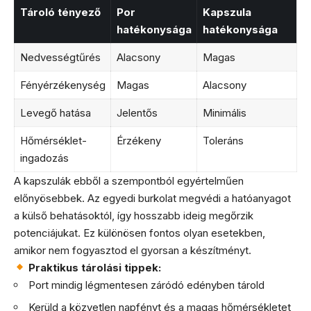
Tároló tényező
Por
Kapszula
hatékonysága
hatékonysága
Nedvességtűrés
Alacsony
Magas
Fényérzékenység
Magas
Alacsony
Levegő hatása
Jelentős
Minimális
Hőmérséklet-
Érzékeny
Toleráns
ingadozás
A kapszulák ebből a szempontból egyértelműen
előnyösebbek. Az egyedi burkolat megvédi a hatóanyagot
a külső behatásoktól, így hosszabb ideig megőrzik
potenciájukat. Ez különösen fontos olyan esetekben,
amikor nem fogyasztod el gyorsan a készítményt.
Praktikus tárolási tippek:
Port mindig légmentesen záródó edényben tárold
Kerüld a közvetlen napfényt és a magas hőmérsékletet