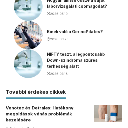
Hogyan állítsd össze a saját
laborvizsgálati csomagodat?
2026.05.19.
Kinek való a GerincPilates?
2026.03.23.
NIFTY teszt: a legpontosabb
Down-szindróma szűrés
terhesség alatt
2026.03.18.
További érdekes cikkek
Venotec és Detralex: Hatékony
megoldások vénás problémák
kezelésére