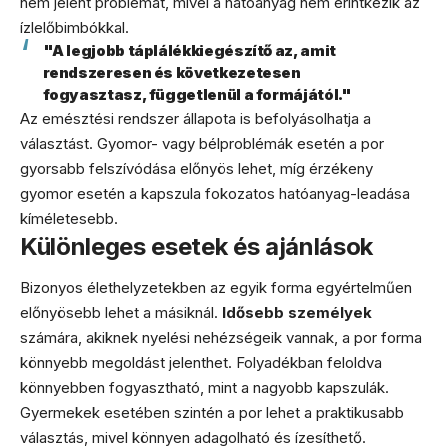
nem jelent problémát, mivel a hatóanyag nem érintkezik az
ízlelőbimbókkal.
"A legjobb táplálékkiegészítő az, amit
rendszeresen és következetesen
fogyasztasz, függetlenül a formájától."
Az emésztési rendszer állapota is befolyásolhatja a
választást. Gyomor- vagy bélproblémák esetén a por
gyorsabb felszívódása előnyös lehet, míg érzékeny
gyomor esetén a kapszula fokozatos hatóanyag-leadása
kíméletesebb.
Különleges esetek és ajánlások
Bizonyos élethelyzetekben az egyik forma egyértelműen
előnyösebb lehet a másiknál.
Idősebb személyek
számára, akiknek nyelési nehézségeik vannak, a por forma
könnyebb megoldást jelenthet. Folyadékban feloldva
könnyebben fogyasztható, mint a nagyobb kapszulák.
Gyermekek esetében szintén a por lehet a praktikusabb
választás, mivel könnyen adagolható és ízesíthető.