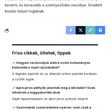
keverni, és kevesebb a szennyeződés veszélye. Emellett
kisebb helyet foglalnak.
Friss cikkek, ötletek, tippek
Hogyan varázsoljuk életre szóló tudományos
kalanddá a nyári éjszakákat?
A digitális kijelzők és az állandó online jelenlét korában
a szülők egyik…
Apró piros pöttyök jelentek meg a bőrödön? Ezek
lehetnek a leggyakoribb okok
Saját tapasztalataim az apró piros pöttyök okairól
Gyermekek szemvédelme nyáron: nem csak a