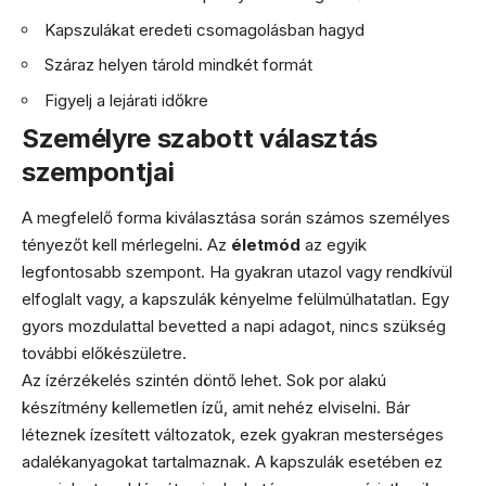
Kapszulákat eredeti csomagolásban hagyd
Száraz helyen tárold mindkét formát
Figyelj a lejárati időkre
Személyre szabott választás
szempontjai
A megfelelő forma kiválasztása során számos személyes
tényezőt kell mérlegelni. Az
életmód
az egyik
legfontosabb szempont. Ha gyakran utazol vagy rendkívül
elfoglalt vagy, a kapszulák kényelme felülmúlhatatlan. Egy
gyors mozdulattal bevetted a napi adagot, nincs szükség
további előkészületre.
Az ízérzékelés szintén döntő lehet. Sok por alakú
készítmény kellemetlen ízű, amit nehéz elviselni. Bár
léteznek ízesített változatok, ezek gyakran mesterséges
adalékanyagokat tartalmaznak. A kapszulák esetében ez