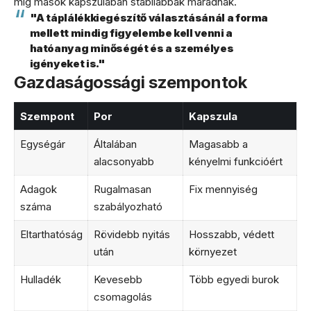
míg mások kapszulában stabilabbak maradnak.
"A táplálékkiegészítő választásánál a forma
mellett mindig figyelembe kell venni a
hatóanyag minőségét és a személyes
igényeket is."
Gazdaságossági szempontok
Szempont
Por
Kapszula
Egységár
Általában
Magasabb a
alacsonyabb
kényelmi funkcióért
Adagok
Rugalmasan
Fix mennyiség
száma
szabályozható
Eltarthatóság
Rövidebb nyitás
Hosszabb, védett
után
környezet
Hulladék
Kevesebb
Több egyedi burok
csomagolás