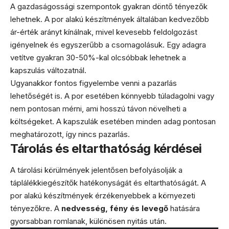
A gazdaságossági szempontok gyakran döntő tényezők
lehetnek. A por alakú készítmények általában kedvezőbb
ár-érték arányt kínálnak, mivel kevesebb feldolgozást
igényelnek és egyszerűbb a csomagolásuk. Egy adagra
vetítve gyakran 30-50%-kal olcsóbbak lehetnek a
kapszulás változatnál.
Ugyanakkor fontos figyelembe venni a pazarlás
lehetőségét is. A por esetében könnyebb túladagolni vagy
nem pontosan mérni, ami hosszú távon növelheti a
költségeket. A kapszulák esetében minden adag pontosan
meghatározott, így nincs pazarlás.
Tárolás és eltarthatóság kérdései
A tárolási körülmények jelentősen befolyásolják a
táplálékkiegészítők hatékonyságát és eltarthatóságát. A
por alakú készítmények érzékenyebbek a környezeti
tényezőkre. A
nedvesség, fény és levegő
hatására
gyorsabban romlanak, különösen nyitás után.