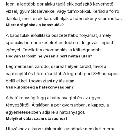
Igen, a legtöbb por alakú táplálékkiegészítő keverhető
vízzel, gyümölcslevekkel vagy turmixokkal. Kerüld a forró
italokat, mert ezek károsíthatják a hőérzékeny vitaminokat.
Miért drágábbak a kapszulák?
A kapszulák előállítása összetettebb folyamat, amely
speciális berendezéseket és több feldolgozási lépést
igényel. Emellett a csomagolás is költségesebb.
Hogyan tárolom helyesen a port nyitás után?
Légmentesen záródó, száraz helyen tárold, távol a
napfénytől és hőforrásoktól. A legtöbb port 3-6 hónapon
belül el kell fogyasztani nyitás után.
Van különbség a hatékonyságban?
A hatékonyság függ a hatóanyagtól és az egyéni
tényezőktől. Általában a por gyorsabban, a kapszula
egyenletesebben adja le a hatóanyagot.
Melyiket válasszam utazáshoz?
Utazáshoz a kapszulák praktikusabbak: nem kell mérni,