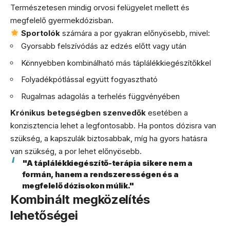
Természetesen mindig orvosi felügyelet mellett és
megfelelő gyermekdózisban.
Sportolók
számára a por gyakran előnyösebb, mivel:
Gyorsabb felszívódás az edzés előtt vagy után
Könnyebben kombinálható más táplálékkiegészítőkkel
Folyadékpótlással együtt fogyasztható
Rugalmas adagolás a terhelés függvényében
Krónikus betegségben szenvedők
esetében a
konzisztencia lehet a legfontosabb. Ha pontos dózisra van
szükség, a kapszulák biztosabbak, míg ha gyors hatásra
van szükség, a por lehet előnyösebb.
"A táplálékkiegészítő-terápia sikere nem a
formán, hanem a rendszerességen és a
megfelelő dózisokon múlik."
Kombinált megközelítés
lehetőségei