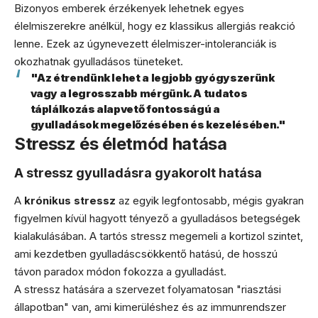
Bizonyos emberek érzékenyek lehetnek egyes
élelmiszerekre anélkül, hogy ez klassikus allergiás reakció
lenne. Ezek az úgynevezett élelmiszer-intoleranciák is
okozhatnak gyulladásos tüneteket.
"Az étrendünk lehet a legjobb gyógyszerünk
vagy a legrosszabb mérgünk. A tudatos
táplálkozás alapvető fontosságú a
gyulladások megelőzésében és kezelésében."
Stressz és életmód hatása
A stressz gyulladásra gyakorolt hatása
A
krónikus stressz
az egyik legfontosabb, mégis gyakran
figyelmen kívül hagyott tényező a gyulladásos betegségek
kialakulásában. A tartós stressz megemeli a kortizol szintet,
ami kezdetben gyulladáscsökkentő hatású, de hosszú
távon paradox módon fokozza a gyulladást.
A stressz hatására a szervezet folyamatosan "riasztási
állapotban" van, ami kimerüléshez és az immunrendszer