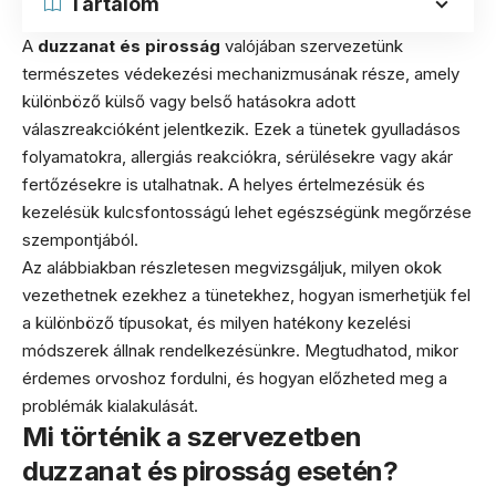
Tartalom
A
duzzanat és pirosság
valójában szervezetünk
természetes védekezési mechanizmusának része, amely
különböző külső vagy belső hatásokra adott
válaszreakcióként jelentkezik. Ezek a tünetek gyulladásos
folyamatokra, allergiás reakciókra, sérülésekre vagy akár
fertőzésekre is utalhatnak. A helyes értelmezésük és
kezelésük kulcsfontosságú lehet egészségünk megőrzése
szempontjából.
Az alábbiakban részletesen megvizsgáljuk, milyen okok
vezethetnek ezekhez a tünetekhez, hogyan ismerhetjük fel
a különböző típusokat, és milyen hatékony kezelési
módszerek állnak rendelkezésünkre. Megtudhatod, mikor
érdemes orvoshoz fordulni, és hogyan előzheted meg a
problémák kialakulását.
Mi történik a szervezetben
duzzanat és pirosság esetén?