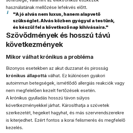
használatának mellőzése lefekvés előtt.
"A jó alvás nem luxus, hanem alapvető
szükséglet. Alvás közben gyógyul a testünk,
és készül fel a következő nap kihívásaira."
Szövődmények és hosszú távú
következmények
Mikor válhat krónikus a probléma
Bizonyos esetekben az akut duzzanat és pirosság
krónikus állapottá
válhat. Ez különösen gyakori
autoimmun betegségek, ismétlődő allergiás reakciók vagy
nem megfelelően kezelt fertőzések esetén.
A krónikus gyulladás hosszú távon súlyos
következményekkel járhat. Károsíthatja a szövetek
szerkezetét, hegeket hagyhat, és más szervrendszerekre
is kiterjedhet. Ezért fontos a korai felismerés és megfelelő
kezelés.