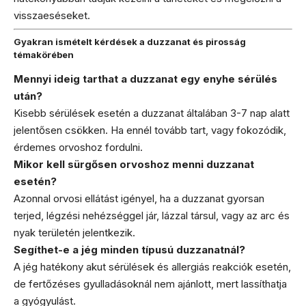
visszaeséseket.
Gyakran ismételt kérdések a duzzanat és pirosság
témakörében
Mennyi ideig tarthat a duzzanat egy enyhe sérülés
után?
Kisebb sérülések esetén a duzzanat általában 3-7 nap alatt
jelentősen csökken. Ha ennél tovább tart, vagy fokozódik,
érdemes orvoshoz fordulni.
Mikor kell sürgősen orvoshoz menni duzzanat
esetén?
Azonnal orvosi ellátást igényel, ha a duzzanat gyorsan
terjed, légzési nehézséggel jár, lázzal társul, vagy az arc és
nyak területén jelentkezik.
Segíthet-e a jég minden típusú duzzanatnál?
A jég hatékony akut sérülések és allergiás reakciók esetén,
de fertőzéses gyulladásoknál nem ajánlott, mert lassíthatja
a gyógyulást.