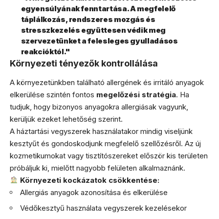
egyensúlyának fenntartása. A megfelelő
táplálkozás, rendszeres mozgás és
stresszkezelés együttesen védik meg
szervezetünket a felesleges gyulladásos
reakcióktól."
Környezeti tényezők kontrollálása
A környezetünkben található allergének és irritáló anyagok
elkerülése szintén fontos
megelőzési stratégia
. Ha
tudjuk, hogy bizonyos anyagokra allergiásak vagyunk,
kerüljük ezeket lehetőség szerint.
A háztartási vegyszerek használatakor mindig viseljünk
kesztyűt és gondoskodjunk megfelelő szellőzésről. Az új
kozmetikumokat vagy tisztítószereket először kis területen
próbáljuk ki, mielőtt nagyobb felületen alkalmaznánk.
Környezeti kockázatok csökkentése:
Allergiás anyagok azonosítása és elkerülése
Védőkesztyű használata vegyszerek kezelésekor