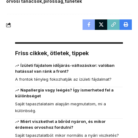
orvosi tanácsok
pirosság
tünetek
Friss cikkek, ötletek, tippek
Ízületi fájdalom időjárás-változáskor: valóban
hatással van ránk a front?
A frontok tényleg fokozhatják az ízületi fájdalmat?
Napallergia vagy leégés? Így ismerheted fel a
különbséget
Saját tapasztalataim alapján megmutatom, mi a
különbség.
Miért viszkethet a bőröd nyáron, és mikor
érdemes orvoshoz fordulni?
Saját tapasztalatból: mikor normális a nyári viszketés?