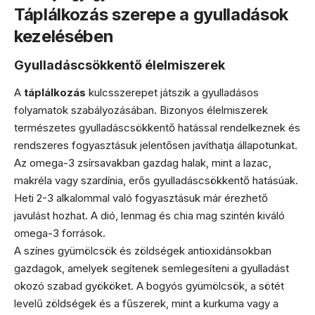
Táplálkozás szerepe a gyulladások
kezelésében
Gyulladáscsökkentő élelmiszerek
A
táplálkozás
kulcsszerepet játszik a gyulladásos
folyamatok szabályozásában. Bizonyos élelmiszerek
természetes gyulladáscsökkentő hatással rendelkeznek és
rendszeres fogyasztásuk jelentősen javíthatja állapotunkat.
Az omega-3 zsírsavakban gazdag halak, mint a lazac,
makréla vagy szardínia, erős gyulladáscsökkentő hatásúak.
Heti 2-3 alkalommal való fogyasztásuk már érezhető
javulást hozhat. A dió, lenmag és chia mag szintén kiváló
omega-3 források.
A színes gyümölcsök és zöldségek antioxidánsokban
gazdagok, amelyek segítenek semlegesíteni a gyulladást
okozó szabad gyököket. A bogyós gyümölcsök, a sötét
levelű zöldségek és a fűszerek, mint a kurkuma vagy a