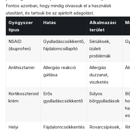
Fontos azonban, hogy mindig olvassuk el a használati
utasítást, és tartsuk be az ajánlott adagolást.
Gyógyszer
Hatás
Alkalmazási
Me
típus
terület
NSAID
Gyulladáscsökkentő,
Sérülések,
Gy
(ibuprofen)
fájdalomcsillapító
ízületi
problémák
Antihisztamin
Allergiás reakció
Allergiás
Ál
gátlása
duzzanat,
viszketés
Kortikoszteroid
Erős
Súlyos
Bő
krém
gyulladáscsökkentő
bőrgyulladások
ho
ha
es
Helyi
Fájdalomcsökkentés
Rovarcsípések,
Ri