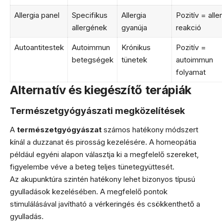
Allergia panel
Specifikus
Allergia
Pozitív = alle
allergének
gyanúja
reakció
Autoantitestek
Autoimmun
Krónikus
Pozitív =
betegségek
tünetek
autoimmun
folyamat
Alternatív és kiegészítő terápiák
Természetgyógyászati megközelítések
A
természetgyógyászat
számos hatékony módszert
kínál a duzzanat és pirosság kezelésére. A homeopátia
például egyéni alapon választja ki a megfelelő szereket,
figyelembe véve a beteg teljes tünetegyüttesét.
Az akupunktúra szintén hatékony lehet bizonyos típusú
gyulladások kezelésében. A megfelelő pontok
stimulálásával javítható a vérkeringés és csökkenthető a
gyulladás.