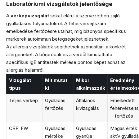
Laboratóriumi vizsgálatok jelentősége
A
vérképvizsgálat
sokat elárul a szervezetben zajló
gyulladásos folyamatokról. A fehérvérsejtszám
emelkedése fertőzésre utalhat, míg bizonyos specifikus
markerek autoimmun betegségeket jelezhetnek.
Az allergia vizsgálatok segíthetnek azonosítani a konkrét
allergéneket. A bőrpróbák és a vérből kimutatható
specifikus IgE antitestek mérése pontos képet adhat az
allergiás hajlamról.
Vizsgálat
Mit mutat
Mikor
Eredmény
típus
ki
alkalmazzák
értelmezés
Teljes vérkép
Gyulladás,
Általános
Emelkedett
fertőzés
kivizsgálás
fehérvérsejt
= fertőzés
CRP, FW
Gyulladás
Gyulladás
Magas érték
mértéke
gyanúja
aktív gyulladá