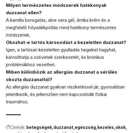
Milyen természetes módszerek hatékonyak
duzzanat ellen?
A kamilla borogatás, aloe vera gél, árnika krém és a
megfelelő folyadékpótlás mind hatékony természetes
módszerek.
Okozhat-e tartós károsodást a kezeletlen duzzanat?
Igen, a tartósan kezeletlen gyulladás hegeket hagyhat,
károsíthatja a szövetek szerkezetét, és krónikus
problémákhoz vezethet.
Miben különbözik az allergiás duzzanat a sérülés
okozta duzzanattól?
Az allergiás duzzanat gyakran viszketéssel jár, gyorsabban
jelentkezik, és jellemzően nem kapcsolódik fizikai
traumához.
Címkék:
betegségek
duzzanat
egészség
kezelés
okok