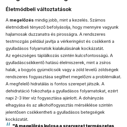
Életmódbeli változtatások
A
megelőzés
mindig jobb, mint a kezelés. Számos
életmódbeli tényező befolyásolja, hogy mennyire vagyunk
hajlamosak duzzanatra és pirosságra. A rendszeres
testmozgás például javítja a vérkeringést és csökkenti a
gyulladásos folyamatok kialakulásának kockázatát.
Az egészséges táplálkozás szintén kulcsfontosságú. A
gyulladáscsökkentő hatású élelmiszerek, mint a zsíros
halak, a bogyós gyümölcsök vagy a zöld levelű zöldségek
rendszeres fogyasztása segíthet megelőzni a problémákat.
A megfelelő hidratálás is fontos szerepet játszik. A
dehidratáció fokozhatja a gyulladásos folyamatokat, ezért
napi 2-3 liter víz fogyasztása ajánlott. A dohányzás
elhagyása és az alkoholfogyasztás mérséklése szintén
jelentősen csökkentheti a gyulladásos betegségek
kockázatát.
"A megelőzés kulcsa a szervezet természetes