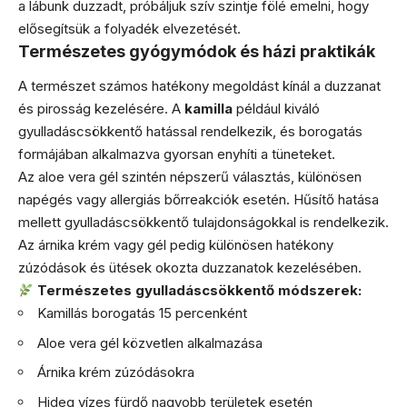
a lábunk duzzadt, próbáljuk szív szintje fölé emelni, hogy
elősegítsük a folyadék elvezetését.
Természetes gyógymódok és házi praktikák
A természet számos hatékony megoldást kínál a duzzanat
és pirosság kezelésére. A
kamilla
például kiváló
gyulladáscsökkentő hatással rendelkezik, és borogatás
formájában alkalmazva gyorsan enyhíti a tüneteket.
Az aloe vera gél szintén népszerű választás, különösen
napégés vagy allergiás bőrreakciók esetén. Hűsítő hatása
mellett gyulladáscsökkentő tulajdonságokkal is rendelkezik.
Az árnika krém vagy gél pedig különösen hatékony
zúzódások és ütések okozta duzzanatok kezelésében.
Természetes gyulladáscsökkentő módszerek:
Kamillás borogatás 15 percenként
Aloe vera gél közvetlen alkalmazása
Árnika krém zúzódásokra
Hideg vízes fürdő nagyobb területek esetén