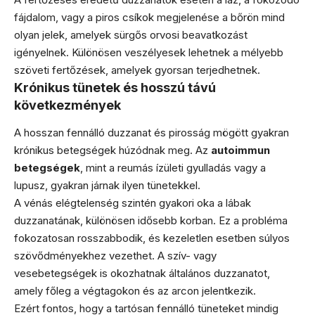
fájdalom, vagy a piros csíkok megjelenése a bőrön mind
olyan jelek, amelyek sürgős orvosi beavatkozást
igényelnek. Különösen veszélyesek lehetnek a mélyebb
szöveti fertőzések, amelyek gyorsan terjedhetnek.
Krónikus tünetek és hosszú távú
következmények
A hosszan fennálló duzzanat és pirosság mögött gyakran
krónikus betegségek húzódnak meg. Az
autoimmun
betegségek
, mint a reumás ízületi gyulladás vagy a
lupusz, gyakran járnak ilyen tünetekkel.
A vénás elégtelenség szintén gyakori oka a lábak
duzzanatának, különösen idősebb korban. Ez a probléma
fokozatosan rosszabbodik, és kezeletlen esetben súlyos
szövődményekhez vezethet. A szív- vagy
vesebetegségek is okozhatnak általános duzzanatot,
amely főleg a végtagokon és az arcon jelentkezik.
Ezért fontos, hogy a tartósan fennálló tüneteket mindig