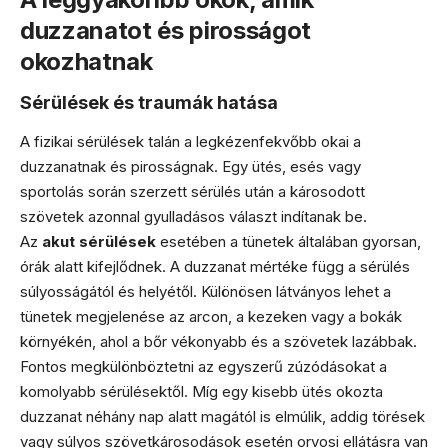
duzzanatot és pirosságot
okozhatnak
Sérülések és traumák hatása
A fizikai sérülések talán a legkézenfekvőbb okai a
duzzanatnak és pirosságnak. Egy ütés, esés vagy
sportolás során szerzett sérülés után a károsodott
szövetek azonnal gyulladásos választ indítanak be.
Az
akut sérülések
esetében a tünetek általában gyorsan,
órák alatt kifejlődnek. A duzzanat mértéke függ a sérülés
súlyosságától és helyétől. Különösen látványos lehet a
tünetek megjelenése az arcon, a kezeken vagy a bokák
környékén, ahol a bőr vékonyabb és a szövetek lazábbak.
Fontos megkülönböztetni az egyszerű zúzódásokat a
komolyabb sérülésektől. Míg egy kisebb ütés okozta
duzzanat néhány nap alatt magától is elmúlik, addig törések
vagy súlyos szövetkárosodások esetén orvosi ellátásra van