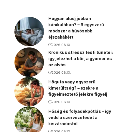
Hogyan aludj jobban
kánikulában? – 6 egyszerű
módszer a hűvösebb
éjszakákért
2026.08.10.
Krónikus stressz testi tünetei:
így jelezhet a bőr, a gyomor és
az alvás
2026.08.10.
Hőguta vagy egyszerű
kimerültség? – ezekre a
figyelmeztető jelekre figyelj
2026.08.10.
Hőség és folyadékpótlás – így
védd a szervezetedet a
kiszáradástól
2026.08.10.