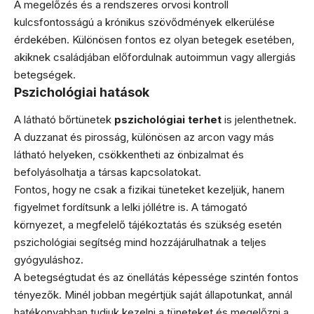
A megelőzés és a rendszeres orvosi kontroll
kulcsfontosságú a krónikus szövődmények elkerülése
érdekében. Különösen fontos ez olyan betegek esetében,
akiknek családjában előfordulnak autoimmun vagy allergiás
betegségek.
Pszichológiai hatások
A látható bőrtünetek
pszichológiai terhet
is jelenthetnek.
A duzzanat és pirosság, különösen az arcon vagy más
látható helyeken, csökkentheti az önbizalmat és
befolyásolhatja a társas kapcsolatokat.
Fontos, hogy ne csak a fizikai tüneteket kezeljük, hanem
figyelmet fordítsunk a lelki jóllétre is. A támogató
környezet, a megfelelő tájékoztatás és szükség esetén
pszichológiai segítség mind hozzájárulhatnak a teljes
gyógyuláshoz.
A betegségtudat és az önellátás képessége szintén fontos
tényezők. Minél jobban megértjük saját állapotunkat, annál
hatékonyabban tudjuk kezelni a tüneteket és megelőzni a