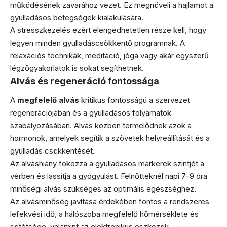
működésének zavarához vezet. Ez megnöveli a hajlamot a
gyulladásos betegségek kialakulására.
A stresszkezelés ezért elengedhetetlen része kell, hogy
legyen minden gyulladáscsökkentő programnak. A
relaxációs technikák, meditáció, jóga vagy akár egyszerű
légzőgyakorlatok is sokat segíthetnek.
Alvás és regeneráció fontossága
A
megfelelő alvás
kritikus fontosságú a szervezet
regenerációjában és a gyulladásos folyamatok
szabályozásában. Alvás közben termelődnek azok a
hormonok, amelyek segítik a szövetek helyreállítását és a
gyulladás csökkentését.
Az alváshiány fokozza a gyulladásos markerek szintjét a
vérben és lassítja a gyógyulást. Felnőtteknél napi 7-9 óra
minőségi alvás szükséges az optimális egészséghez.
Az alvásminőség javítása érdekében fontos a rendszeres
lefekvési idő, a hálószoba megfelelő hőmérséklete és
sötétsége, valamint az elektronikus eszközök