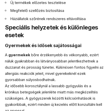
Új termékek előzetes tesztelése
Megfelelő szellőzés biztosítása
Háziállatok szőrének rendszeres eltávolítása
Speciális helyzetek és különleges
esetek
Gyermekek és idősek sajátosságai
A
gyermekek
bőre érzékenyebb és vékonyabb, ezért
náluk gyakrabban és látványosabban jelentkezhetnek a
duzzanat és pirosság tünetei. Különösen fontos figyelni az
allergiás reakciók jeleit, mivel gyerekeknél ezek
gyorsabban súlyosbodhatnak.
Az idősebb korosztálynál a lassabb gyógyulás és a
krónikus betegségek jelenléte miatt más megközelítés
szükséges. A gyógyszerek közötti kölcsönhatások is
gyakoribbak, ezért minden új kezelés előtt konzultálni kell
az orvossal.