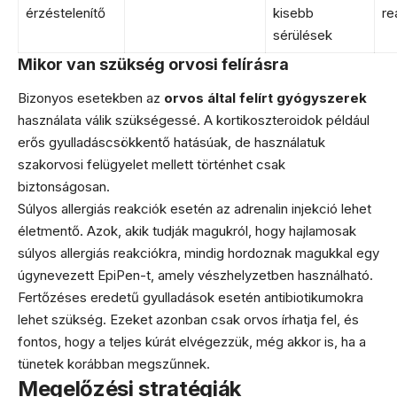
érzéstelenítő
kisebb
re
sérülések
Mikor van szükség orvosi felírásra
Bizonyos esetekben az
orvos által felírt gyógyszerek
használata válik szükségessé. A kortikoszteroidok például
erős gyulladáscsökkentő hatásúak, de használatuk
szakorvosi felügyelet mellett történhet csak
biztonságosan.
Súlyos allergiás reakciók esetén az adrenalin injekció lehet
életmentő. Azok, akik tudják magukról, hogy hajlamosak
súlyos allergiás reakciókra, mindig hordoznak magukkal egy
úgynevezett EpiPen-t, amely vészhelyzetben használható.
Fertőzéses eredetű gyulladások esetén antibiotikumokra
lehet szükség. Ezeket azonban csak orvos írhatja fel, és
fontos, hogy a teljes kúrát elvégezzük, még akkor is, ha a
tünetek korábban megszűnnek.
Megelőzési stratégiák