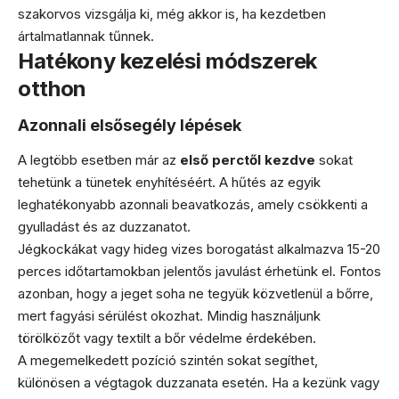
szakorvos vizsgálja ki, még akkor is, ha kezdetben
ártalmatlannak tűnnek.
Hatékony kezelési módszerek
otthon
Azonnali elsősegély lépések
A legtöbb esetben már az
első perctől kezdve
sokat
tehetünk a tünetek enyhítéséért. A hűtés az egyik
leghatékonyabb azonnali beavatkozás, amely csökkenti a
gyulladást és az duzzanatot.
Jégkockákat vagy hideg vizes borogatást alkalmazva 15-20
perces időtartamokban jelentős javulást érhetünk el. Fontos
azonban, hogy a jeget soha ne tegyük közvetlenül a bőrre,
mert fagyási sérülést okozhat. Mindig használjunk
törölközőt vagy textilt a bőr védelme érdekében.
A megemelkedett pozíció szintén sokat segíthet,
különösen a végtagok duzzanata esetén. Ha a kezünk vagy