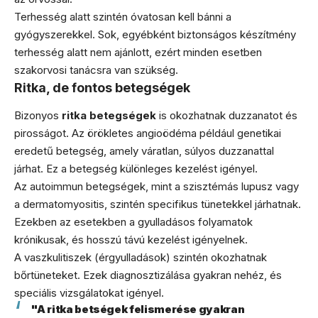
Terhesség alatt szintén óvatosan kell bánni a
gyógyszerekkel. Sok, egyébként biztonságos készítmény
terhesség alatt nem ajánlott, ezért minden esetben
szakorvosi tanácsra van szükség.
Ritka, de fontos betegségek
Bizonyos
ritka betegségek
is okozhatnak duzzanatot és
pirosságot. Az örökletes angioödéma például genetikai
eredetű betegség, amely váratlan, súlyos duzzanattal
járhat. Ez a betegség különleges kezelést igényel.
Az autoimmun betegségek, mint a szisztémás lupusz vagy
a dermatomyositis, szintén specifikus tünetekkel járhatnak.
Ezekben az esetekben a gyulladásos folyamatok
krónikusak, és hosszú távú kezelést igényelnek.
A vaszkulitiszek (érgyulladások) szintén okozhatnak
bőrtüneteket. Ezek diagnosztizálása gyakran nehéz, és
speciális vizsgálatokat igényel.
"A ritka betségek felismerése gyakran