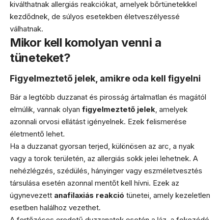
kiválthatnak allergiás reakciókat, amelyek bőrtünetekkel
kezdődnek, de súlyos esetekben életveszélyessé
válhatnak.
Mikor kell komolyan venni a
tüneteket?
Figyelmeztető jelek, amikre oda kell figyelni
Bár a legtöbb duzzanat és pirosság ártalmatlan és magától
elmúlik, vannak olyan
figyelmeztető jelek
, amelyek
azonnali orvosi ellátást igényelnek. Ezek felismerése
életmentő lehet.
Ha a duzzanat gyorsan terjed, különösen az arc, a nyak
vagy a torok területén, az allergiás sokk jelei lehetnek. A
nehézlégzés, szédülés, hányinger vagy eszméletvesztés
társulása esetén azonnal mentőt kell hívni. Ezek az
úgynevezett
anafilaxiás reakció
tünetei, amely kezeletlen
esetben halálhoz vezethet.
A fertőzéses eredetű duzzanatok esetén a láz, a fokozódó