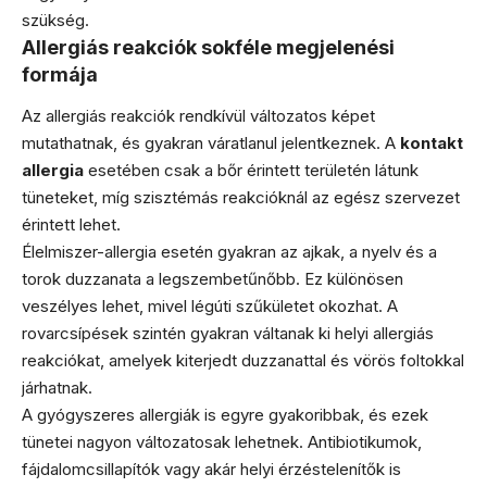
szükség.
Allergiás reakciók sokféle megjelenési
formája
Az allergiás reakciók rendkívül változatos képet
mutathatnak, és gyakran váratlanul jelentkeznek. A
kontakt
allergia
esetében csak a bőr érintett területén látunk
tüneteket, míg szisztémás reakcióknál az egész szervezet
érintett lehet.
Élelmiszer-allergia esetén gyakran az ajkak, a nyelv és a
torok duzzanata a legszembetűnőbb. Ez különösen
veszélyes lehet, mivel légúti szűkületet okozhat. A
rovarcsípések szintén gyakran váltanak ki helyi allergiás
reakciókat, amelyek kiterjedt duzzanattal és vörös foltokkal
járhatnak.
A gyógyszeres allergiák is egyre gyakoribbak, és ezek
tünetei nagyon változatosak lehetnek. Antibiotikumok,
fájdalomcsillapítók vagy akár helyi érzéstelenítők is