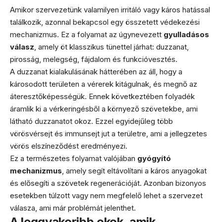
Amikor szervezetünk valamilyen irritáló vagy káros hatással
találkozik, azonnal bekapcsol egy összetett védekezési
mechanizmus. Ez a folyamat az úgynevezett
gyulladásos
válasz
, amely öt klasszikus tünettel járhat: duzzanat,
pirosság, melegség, fájdalom és funkcióvesztés.
A duzzanat kialakulásának hátterében az áll, hogy a
károsodott területen a vérerek kitágulnak, és megnő az
áteresztőképességük. Ennek következtében folyadék
áramlik ki a vérkeringésből a környező szövetekbe, ami
látható duzzanatot okoz. Ezzel egyidejűleg több
vörösvérsejt és immunsejt jut a területre, ami a jellegzetes
vörös elszíneződést eredményezi.
Ez a természetes folyamat valójában
gyógyító
mechanizmus
, amely segít eltávolítani a káros anyagokat
és elősegíti a szövetek regenerációját. Azonban bizonyos
esetekben túlzott vagy nem megfelelő lehet a szervezet
válasza, ami már problémát jelenthet.
A leggyakoribb okok, amik