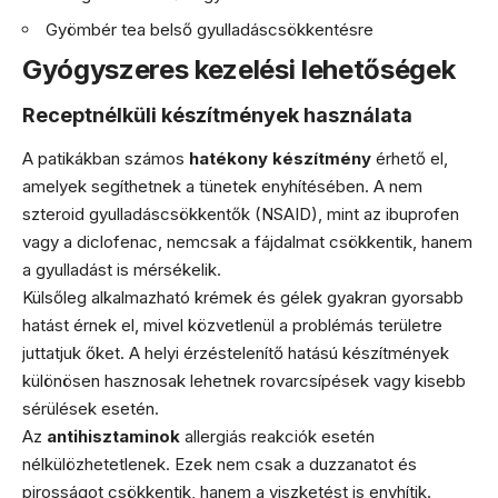
Gyömbér tea belső gyulladáscsökkentésre
Gyógyszeres kezelési lehetőségek
Receptnélküli készítmények használata
A patikákban számos
hatékony készítmény
érhető el,
amelyek segíthetnek a tünetek enyhítésében. A nem
szteroid gyulladáscsökkentők (NSAID), mint az ibuprofen
vagy a diclofenac, nemcsak a fájdalmat csökkentik, hanem
a gyulladást is mérsékelik.
Külsőleg alkalmazható krémek és gélek gyakran gyorsabb
hatást érnek el, mivel közvetlenül a problémás területre
juttatjuk őket. A helyi érzéstelenítő hatású készítmények
különösen hasznosak lehetnek rovarcsípések vagy kisebb
sérülések esetén.
Az
antihisztaminok
allergiás reakciók esetén
nélkülözhetetlenek. Ezek nem csak a duzzanatot és
pirosságot csökkentik, hanem a viszketést is enyhítik.