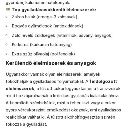
gyömbér, különösen hatékonyak.
Top gyulladáscsökkentő élelmiszerek:
Zsíros halak (omega-3 zsírsavak)
Bogyós gyümölcsök (antioxidánsok)
Zöld levelű zöldségek (vitaminok, ásványi anyagok)
Kurkuma (kurkumin hatóanyag)
Extra szűz olívaolaj (polifenolok)
Kerülendő élelmiszerek és anyagok
Ugyanakkor vannak olyan élelmiszerek, amelyek
fokozhatják a gyulladásos folyamatokat. A
feldolgozott
élelmiszerek
, a túlzott cukorfogyasztás és a trans-zsírok
mind hozzájárulhatnak a krónikus gyulladás kialakulásához.
A finomított szénhidrátok, mint a fehér liszt vagy a cukor,
gyors vércukorszint-emelkedést okoznak, ami gyulladásos
reakciókat válthat ki. A túlzott alkoholfogyasztás szintén
fokozza a gyulladást.