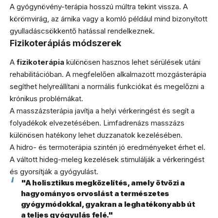
A gyógynövény-terápia hosszú múltra tekint vissza. A
körömvirág, az árnika vagy a komló például mind bizonyított
gyulladáscsökkentő hatással rendelkeznek.
Fizikoterápiás módszerek
A
fizikoterápia
különösen hasznos lehet sérülések utáni
rehabilitációban. A megfelelően alkalmazott mozgásterápia
segíthet helyreállítani a normális funkciókat és megelőzni a
krónikus problémákat.
A masszázsterápia javítja a helyi vérkeringést és segít a
folyadékok elvezetésében. Limfadrenázs masszázs
különösen hatékony lehet duzzanatok kezelésében.
A hidro- és termoterápia szintén jó eredményeket érhet el.
A váltott hideg-meleg kezelések stimulálják a vérkeringést
és gyorsítják a gyógyulást.
"A holisztikus megközelítés, amely ötvözi a
hagyományos orvoslást a természetes
gyógymódokkal, gyakran a leghatékonyabb út
a teljes gyógyulás felé."