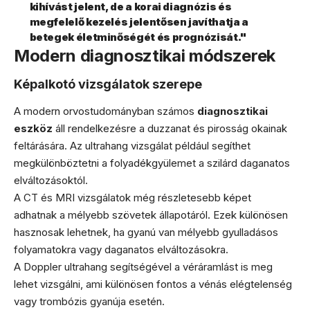
kihívást jelent, de a korai diagnózis és
megfelelő kezelés jelentősen javíthatja a
betegek életminőségét és prognózisát."
Modern diagnosztikai módszerek
Képalkotó vizsgálatok szerepe
A modern orvostudományban számos
diagnosztikai
eszköz
áll rendelkezésre a duzzanat és pirosság okainak
feltárására. Az ultrahang vizsgálat például segíthet
megkülönböztetni a folyadékgyülemet a szilárd daganatos
elváltozásoktól.
A CT és MRI vizsgálatok még részletesebb képet
adhatnak a mélyebb szövetek állapotáról. Ezek különösen
hasznosak lehetnek, ha gyanú van mélyebb gyulladásos
folyamatokra vagy daganatos elváltozásokra.
A Doppler ultrahang segítségével a véráramlást is meg
lehet vizsgálni, ami különösen fontos a vénás elégtelenség
vagy trombózis gyanúja esetén.