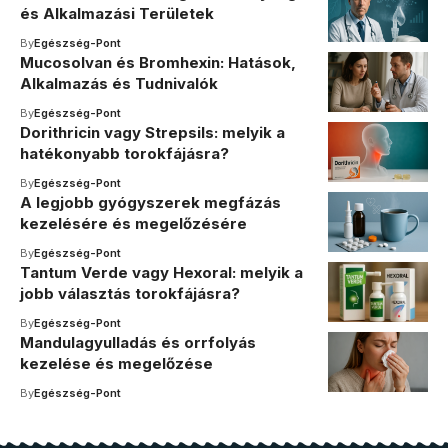
és Alkalmazási Területek
By
Egészség-Pont
Mucosolvan és Bromhexin: Hatások,
Alkalmazás és Tudnivalók
By
Egészség-Pont
Dorithricin vagy Strepsils: melyik a
hatékonyabb torokfájásra?
By
Egészség-Pont
A legjobb gyógyszerek megfázás
kezelésére és megelőzésére
By
Egészség-Pont
Tantum Verde vagy Hexoral: melyik a
jobb választás torokfájásra?
By
Egészség-Pont
Mandulagyulladás és orrfolyás
kezelése és megelőzése
By
Egészség-Pont