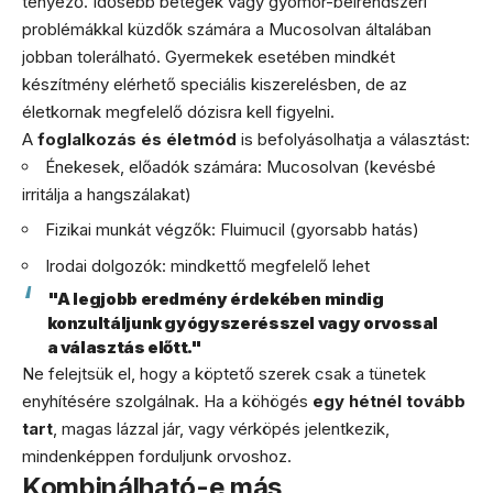
tényező. Idősebb betegek vagy gyomor-bélrendszeri
problémákkal küzdők számára a Mucosolvan általában
jobban tolerálható. Gyermekek esetében mindkét
készítmény elérhető speciális kiszerelésben, de az
életkornak megfelelő dózisra kell figyelni.
A
foglalkozás és életmód
is befolyásolhatja a választást:
Énekesek, előadók számára: Mucosolvan (kevésbé
irritálja a hangszálakat)
Fizikai munkát végzők: Fluimucil (gyorsabb hatás)
Irodai dolgozók: mindkettő megfelelő lehet
"A legjobb eredmény érdekében mindig
konzultáljunk gyógyszerésszel vagy orvossal
a választás előtt."
Ne felejtsük el, hogy a köptető szerek csak a tünetek
enyhítésére szolgálnak. Ha a köhögés
egy hétnél tovább
tart
, magas lázzal jár, vagy vérköpés jelentkezik,
mindenképpen forduljunk orvoshoz.
Kombinálható-e más