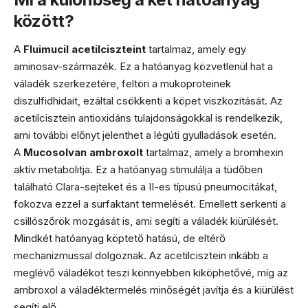
között?
A
Fluimucil acetilciszteint
tartalmaz, amely egy
aminosav-származék. Ez a hatóanyag közvetlenül hat a
váladék szerkezetére, feltöri a mukoproteinek
diszulfidhidait, ezáltal csökkenti a köpet viszkozitását. Az
acetilcisztein antioxidáns tulajdonságokkal is rendelkezik,
ami további előnyt jelenthet a légúti gyulladások esetén.
A
Mucosolvan ambroxolt
tartalmaz, amely a bromhexin
aktív metabolitja. Ez a hatóanyag stimulálja a tüdőben
található Clara-sejteket és a II-es típusú pneumocitákat,
fokozva ezzel a surfaktant termelését. Emellett serkenti a
csillószőrök mozgását is, ami segíti a váladék kiürülését.
Mindkét hatóanyag köptető hatású, de eltérő
mechanizmussal dolgoznak. Az acetilcisztein inkább a
meglévő váladékot teszi könnyebben kiköphetővé, míg az
ambroxol a váladéktermelés minőségét javítja és a kiürülést
segíti elő.