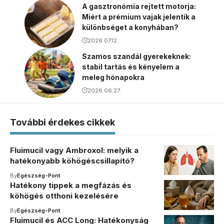
A gasztronómia rejtett motorja:
Miért a prémium vajak jelentik a
különbséget a konyhában?
2026.07.12.
Szamos szandál gyerekeknek:
stabil tartás és kényelem a
meleg hónapokra
2026.06.27.
További érdekes cikkek
Fluimucil vagy Ambroxol: melyik a
hatékonyabb köhögéscsillapító?
By
Egészség-Pont
Hatékony tippek a megfázás és
köhögés otthoni kezelésére
By
Egészség-Pont
Fluimucil és ACC Long: Hatékonyság