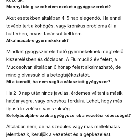
Mennyi ideig szedhetem ezeket a gyógyszereket?
Akut esetekben általában 4-5 nap elegendő. Ha ennél
tovább tart a köhögés, vagy krónikus probléma áll a
háttérben, orvosi tanácsot kell kérni.
Alkalmasak-e gyermekeknek?
Mindkét gyógyszer elérhető gyermekeknek megfelelő
kiszerelésben és dózisban. A Fluimucil 2 év felett, a
Mucosolvan általában 6 hónap felett alkalmazható, de
mindig olvassuk el a betegtájékoztatót.
Mi a teendő, ha nem segít a választott gyógyszer?
Ha 2-3 nap után nincs javulás, érdemes váltani a másik
hatóanyagra, vagy orvoshoz fordulni. Lehet, hogy más
típusú kezelésre van szükség.
Befolyásolják-e ezek a gyógyszerek a vezetési képességet?
Általában nem, de ha szédülés vagy más mellékhatás
jelentkezik, kerüljük a vezetést és a gépkezelést.