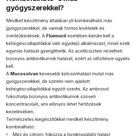
gyógyszerekkel?
Mindkét készítmény általában jól kombinálható más
gyógyszerekkel, de vannak fontos kivételek és
óvintézkedések. A
Fluimucil
esetében kerülni kell a
köhögéscsillapítókkal való egyidejű alkalmazást, mivel ezek
egymás hatását gyengíthetik. Az acetilcisztein növelheti
bizonyos antibiotikumok hatását, ezért az időzítésre ügyelni
kell.
A
Mucosolvan
kevesebb kölcsönhatást mutat más
gyógyszerekkel, de szintén nem ajánlott
köhögéscsillapítókkal együtt szedni. Az ambroxol
fokozhatja bizonyos antibiotikumok szöveti
koncentrációját, ami előnyös lehet fertőzések
kezelésében.
Természetes kiegészítőkkel mindkét készítmény
kombinálható:
Méz és citrom: fokozza a toroknyugtató hatást