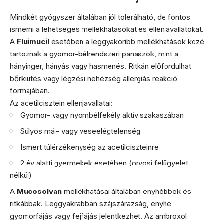
Mindkét gyógyszer általában jól tolerálható, de fontos
ismerni a lehetséges mellékhatásokat és ellenjavallatokat.
A
Fluimucil
esetében a leggyakoribb mellékhatások közé
tartoznak a gyomor-bélrendszeri panaszok, mint a
hányinger, hányás vagy hasmenés. Ritkán előfordulhat
bőrkiütés vagy légzési nehézség allergiás reakció
formájában.
Az acetilcisztein ellenjavallatai:
Gyomor- vagy nyombélfekély aktív szakaszában
Súlyos máj- vagy veseelégtelenség
Ismert túlérzékenység az acetilciszteinre
2 év alatti gyermekek esetében (orvosi felügyelet
nélkül)
A
Mucosolvan
mellékhatásai általában enyhébbek és
ritkábbak. Leggyakrabban szájszárazság, enyhe
gyomorfájás vagy fejfájás jelentkezhet. Az ambroxol