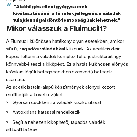
"A köhögés elleni gyógyszerek
kiválasztásánál a tünetek jellege és a váladék
tulajdonságai döntő fontosságúak lehetnek."
Mikor válasszuk a Fluimucilt?
A Fluimucil különösen hatékony olyan esetekben, amikor
sűrű, ragadós váladékkal
küzdünk. Az acetilcisztein
képes feltörni a váladék komplex fehérjestruktúráit, így
könnyebbé teszi a kiköpést. Ez a hatás különösen előnyös
krónikus légúti betegségekben szenvedő betegek
számára.
Az acetilcisztein-alapú készítmények előnyei között
említhetjük a következőket:
Gyorsan csökkenti a váladék viszkozitását
Antioxidáns hatással rendelkezik
Segít a nehezen kiköphető, tapadós váladék
eltávolításában