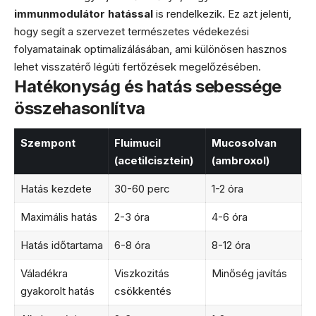
immunmodulátor hatással
is rendelkezik. Ez azt jelenti,
hogy segít a szervezet természetes védekezési
folyamatainak optimalizálásában, ami különösen hasznos
lehet visszatérő légúti fertőzések megelőzésében.
Hatékonyság és hatás sebessége
összehasonlítva
Szempont
Fluimucil
Mucosolvan
(acetilcisztein)
(ambroxol)
Hatás kezdete
30-60 perc
1-2 óra
Maximális hatás
2-3 óra
4-6 óra
Hatás időtartama
6-8 óra
8-12 óra
Váladékra
Viszkozitás
Minőség javítás
gyakorolt hatás
csökkentés