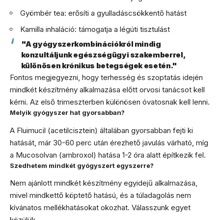
Gyömbér tea: erősíti a gyulladáscsökkentő hatást
Kamilla inhaláció: támogatja a légúti tisztulást
"A gyógyszerkombinációkról mindig
konzultáljunk egészségügyi szakemberrel,
különösen krónikus betegségek esetén."
Fontos megjegyezni, hogy terhesség és szoptatás idején
mindkét készítmény alkalmazása előtt orvosi tanácsot kell
kérni. Az első trimeszterben különösen óvatosnak kell lenni.
Melyik gyógyszer hat gyorsabban?
A Fluimucil (acetilcisztein) általában gyorsabban fejti ki
hatását, már 30-60 perc után érezhető javulás várható, míg
a Mucosolvan (ambroxol) hatása 1-2 óra alatt építkezik fel.
Szedhetem mindkét gyógyszert egyszerre?
Nem ajánlott mindkét készítmény egyidejű alkalmazása,
mivel mindkettő köptető hatású, és a túladagolás nem
kívánatos mellékhatásokat okozhat. Válasszunk egyet
közülük.