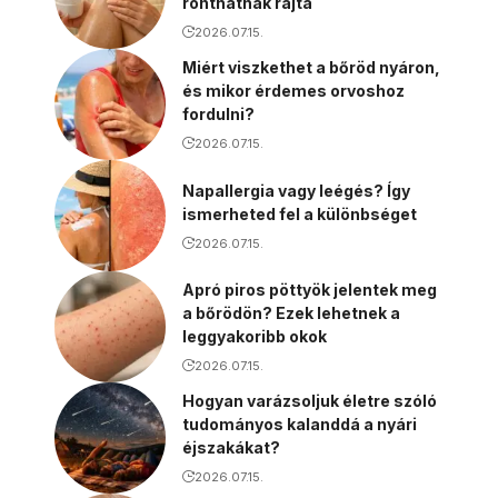
ronthatnak rajta
2026.07.15.
Miért viszkethet a bőröd nyáron,
és mikor érdemes orvoshoz
fordulni?
2026.07.15.
Napallergia vagy leégés? Így
ismerheted fel a különbséget
2026.07.15.
Apró piros pöttyök jelentek meg
a bőrödön? Ezek lehetnek a
leggyakoribb okok
2026.07.15.
Hogyan varázsoljuk életre szóló
tudományos kalanddá a nyári
éjszakákat?
2026.07.15.