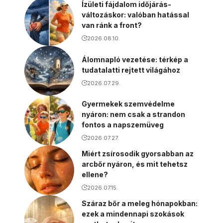
Ízületi fájdalom időjárás-
változáskor: valóban hatással
van ránk a front?
2026.08.10.
Álomnapló vezetése: térkép a
tudatalatti rejtett világához
2026.07.29.
Gyermekek szemvédelme
nyáron: nem csak a strandon
fontos a napszemüveg
2026.07.27.
Miért zsírosodik gyorsabban az
arcbőr nyáron, és mit tehetsz
ellene?
2026.07.15.
Száraz bőr a meleg hónapokban:
ezek a mindennapi szokások