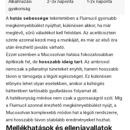
Alkalmazási
2-3x naponta
1-2x naponta
gyakoriság
A
hatás sebessége
tekintetében a Fluimucil gyorsabb
megkönnyebbülést nyújthat, különösen akkor, ha már
meglévő, sűrű váladékot kell feloldani. Az acetilcisztein
szinte azonnal kezdi meg a munkáját, és már az első óra
után érezhető javulás várható.
Ezzel szemben a Mucosolvan hatása fokozatosabban
építkezik fel, de
hosszabb ideig tart
. Az ambroxol
nemcsak a pillanatnyi tüneteket enyhíti, hanem hosszabb
távon is támogatja a légúti egészséget. Ez különösen
előnyös lehet olyan esetekben, amikor a köhögés
hátterében tartósabb gyulladásos folyamat áll.
A hatékonyság mérése nem csak a gyorsaságról szól. Míg
a Fluimucil azonnal érezhető megkönnyebbülést nyújt, a
Mucosolvan komplexebb módon hat a légúti rendszerre,
ami hosszabb távon stabilabb eredményeket hozhat.
Mellékhatások és ellenjavallatok