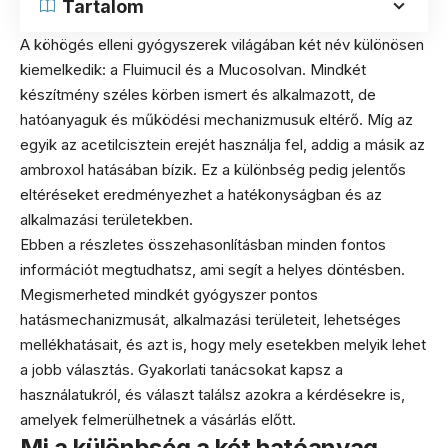
Tartalom
A köhögés elleni gyógyszerek világában két név különösen
kiemelkedik: a Fluimucil és a Mucosolvan. Mindkét
készítmény széles körben ismert és alkalmazott, de
hatóanyaguk és működési mechanizmusuk eltérő. Míg az
egyik az acetilcisztein erejét használja fel, addig a másik az
ambroxol hatásában bízik. Ez a különbség pedig jelentős
eltéréseket eredményezhet a hatékonyságban és az
alkalmazási területekben.
Ebben a részletes összehasonlításban minden fontos
információt megtudhatsz, ami segít a helyes döntésben.
Megismerheted mindkét gyógyszer pontos
hatásmechanizmusát, alkalmazási területeit, lehetséges
mellékhatásait, és azt is, hogy mely esetekben melyik lehet
a jobb választás. Gyakorlati tanácsokat kapsz a
használatukról, és választ találsz azokra a kérdésekre is,
amelyek felmerülhetnek a vásárlás előtt.
Mi a különbség a két hatóanyag