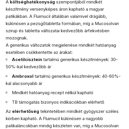
A
költséghatékonyság
szempontjából mindkét
készítmény versenyképes áron kapható a magyar
patikákban. A Fluimucil általában valamivel drágább,
különösen a pezsgőtabletta formában, míg a Mucosolvan
szirup és tabletta változatai kedvezőbb árfekvésben
mozognak.
A generikus változatok megjelenése mindkét hatóanyag
esetében csökkentette az árakat:
Acetilcisztein
tartalmú generikus készítmények: 30-
50%-kal kedvezőbb ár
Ambroxol
tartalmú generikus készítmények: 40-60%-
kal alacsonyabb ár
Mindkét hatóanyag recept nélkül kapható
TB támogatás bizonyos indikációkban elérhető
Az
elérhetőség
tekintetében mindkét gyógyszer széles
körben kapható. A Fluimucil különösen a nagyobb
patikaláncokban mindig készleten van, míg a Mucosolvan