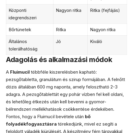
Központi
Nagyon ritka
Ritka (fejfájás)
idegrendszeri
Bőrtünetek
Ritka
Nagyon ritka
Általános
Jó
Kiváló
tolerálhatóság
Adagolás és alkalmazási módok
A
Fluimucil
többféle kiszerelésben kapható:
pezsgőtabletta, granulátum és szirup formájában. A felnőtt
dózis általában 600 mg naponta, amely felosztható 2-3
adagra. A pezsgőtablettát egy pohár vízben fel kell oldani,
és lehetőleg étkezés után kell bevenni a gyomor-
bélrendszeri mellékhatások csökkentése érdekében.
Fontos, hogy a Fluimucil bevétele után
bő
folyadékfogyasztásra
törekedjünk, mivel ez segíti a
feloldott váladék kiürülését. A készítmény fém tárgyakkal