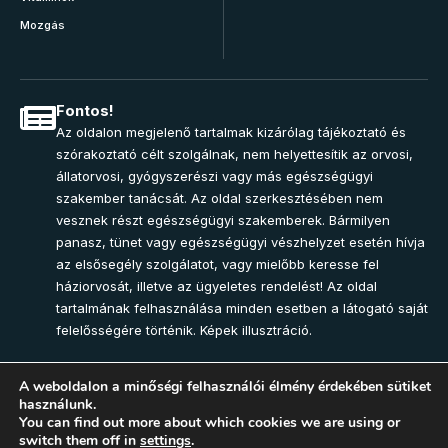
Mozgás
Fontos!
Az oldalon megjelenő tartalmak kizárólag tájékoztató és
szórakoztató célt szolgálnak, nem helyettesítik az orvosi,
állatorvosi, gyógyszerészi vagy más egészségügyi
szakember tanácsát. Az oldal szerkesztésében nem
vesznek részt egészségügyi szakemberek. Bármilyen
panasz, tünet vagy egészségügyi vészhelyzet esetén hívja
az elsősegély szolgálatot, vagy mielőbb keresse fel
háziorvosát, illetve az ügyeletes rendelést! Az oldal
tartalmának felhasználása minden esetben a látogató saját
felelősségére történik. Képek illusztráció.
A weboldalon a minőségi felhasználói élmény érdekében sütiket
használunk.
Join Community
You can find out more about which cookies we are using or
switch them off in
settings
.