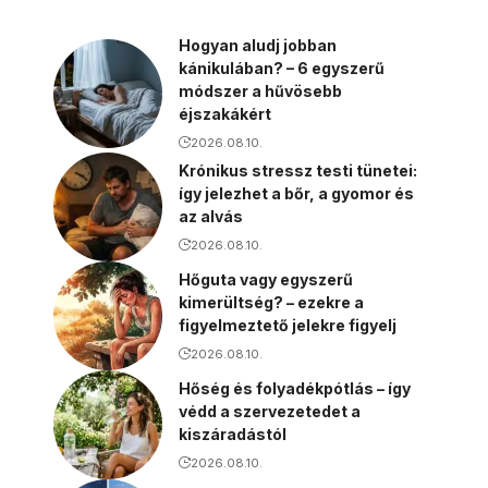
Hogyan aludj jobban
kánikulában? – 6 egyszerű
módszer a hűvösebb
éjszakákért
2026.08.10.
Krónikus stressz testi tünetei:
így jelezhet a bőr, a gyomor és
az alvás
2026.08.10.
Hőguta vagy egyszerű
kimerültség? – ezekre a
figyelmeztető jelekre figyelj
2026.08.10.
Hőség és folyadékpótlás – így
védd a szervezetedet a
kiszáradástól
2026.08.10.