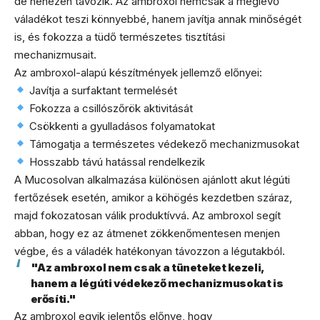
de nehezen távozik. Az ambroxol nemcsak a meglévő
váladékot teszi könnyebbé, hanem javítja annak minőségét
is, és fokozza a tüdő természetes tisztítási
mechanizmusait.
Az ambroxol-alapú készítmények jellemző előnyei:
Javítja a surfaktant termelését
Fokozza a csillószőrök aktivitását
Csökkenti a gyulladásos folyamatokat
Támogatja a természetes védekező mechanizmusokat
Hosszabb távú hatással rendelkezik
A Mucosolvan alkalmazása különösen ajánlott akut légúti
fertőzések esetén, amikor a köhögés kezdetben száraz,
majd fokozatosan válik produktívvá. Az ambroxol segít
abban, hogy ez az átmenet zökkenőmentesen menjen
végbe, és a váladék hatékonyan távozzon a légutakból.
"Az ambroxol nem csak a tüneteket kezeli,
hanem a légúti védekező mechanizmusokat is
erősíti."
Az ambroxol egyik jelentős előnye, hogy