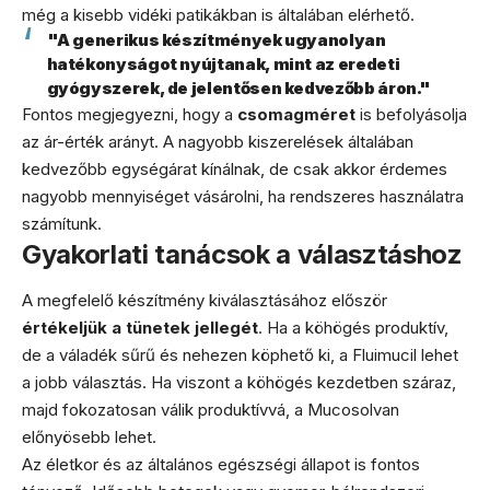
még a kisebb vidéki patikákban is általában elérhető.
"A generikus készítmények ugyanolyan
hatékonyságot nyújtanak, mint az eredeti
gyógyszerek, de jelentősen kedvezőbb áron."
Fontos megjegyezni, hogy a
csomagméret
is befolyásolja
az ár-érték arányt. A nagyobb kiszerelések általában
kedvezőbb egységárat kínálnak, de csak akkor érdemes
nagyobb mennyiséget vásárolni, ha rendszeres használatra
számítunk.
Gyakorlati tanácsok a választáshoz
A megfelelő készítmény kiválasztásához először
értékeljük a tünetek jellegét
. Ha a köhögés produktív,
de a váladék sűrű és nehezen köphető ki, a Fluimucil lehet
a jobb választás. Ha viszont a köhögés kezdetben száraz,
majd fokozatosan válik produktívvá, a Mucosolvan
előnyösebb lehet.
Az életkor és az általános egészségi állapot is fontos