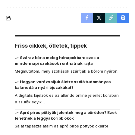
Friss cikkek, ötletek, tippek
Száraz bőr a meleg hónapokban: ezek a
mindennapi szokások ronthatnak rajta
Megmutatom, mely szokások szárítják a bőröm nyáron.
Hogyan varázsoljuk életre szóló tudományos
kalanddá a nyári éjszakákat?
A digitális kijelzők és az állandó online jelenlét korában
a szülők egyik…
Apró piros pöttyök jelentek meg a bőrödön? Ezek
lehetnek a leggyakoribb okok
Saját tapasztalataim az apró piros pöttyök okairól