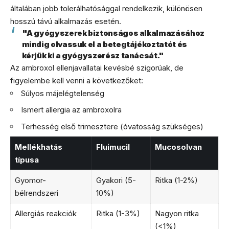
általában jobb tolerálhatósággal rendelkezik, különösen
hosszú távú alkalmazás esetén.
"A gyógyszerek biztonságos alkalmazásához
mindig olvassuk el a betegtájékoztatót és
kérjük ki a gyógyszerész tanácsát."
Az ambroxol ellenjavallatai kevésbé szigorúak, de
figyelembe kell venni a következőket:
Súlyos májelégtelenség
Ismert allergia az ambroxolra
Terhesség első trimesztere (óvatosság szükséges)
Mellékhatás
Fluimucil
Mucosolvan
típusa
Gyomor-
Gyakori (5-
Ritka (1-2%)
bélrendszeri
10%)
Allergiás reakciók
Ritka (1-3%)
Nagyon ritka
(<1%)