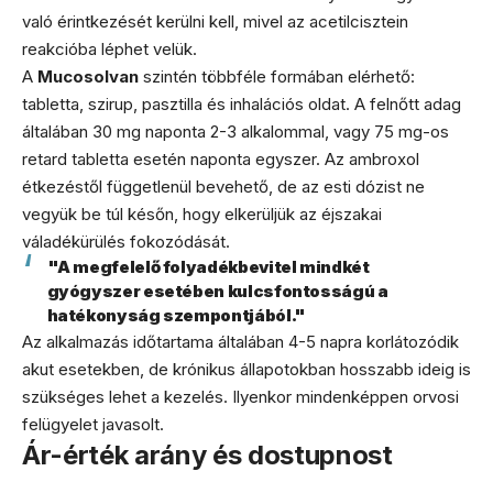
való érintkezését kerülni kell, mivel az acetilcisztein
reakcióba léphet velük.
A
Mucosolvan
szintén többféle formában elérhető:
tabletta, szirup, pasztilla és inhalációs oldat. A felnőtt adag
általában 30 mg naponta 2-3 alkalommal, vagy 75 mg-os
retard tabletta esetén naponta egyszer. Az ambroxol
étkezéstől függetlenül bevehető, de az esti dózist ne
vegyük be túl későn, hogy elkerüljük az éjszakai
váladékürülés fokozódását.
"A megfelelő folyadékbevitel mindkét
gyógyszer esetében kulcsfontosságú a
hatékonyság szempontjából."
Az alkalmazás időtartama általában 4-5 napra korlátozódik
akut esetekben, de krónikus állapotokban hosszabb ideig is
szükséges lehet a kezelés. Ilyenkor mindenképpen orvosi
felügyelet javasolt.
Ár-érték arány és dostupnost