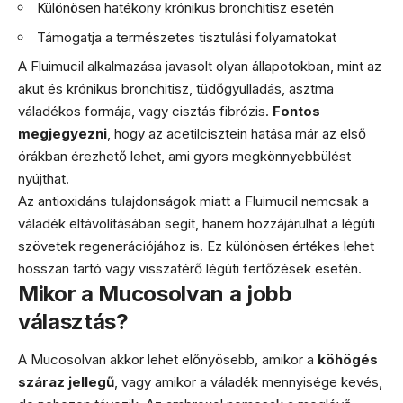
Különösen hatékony krónikus bronchitisz esetén
Támogatja a természetes tisztulási folyamatokat
A Fluimucil alkalmazása javasolt olyan állapotokban, mint az
akut és krónikus bronchitisz, tüdőgyulladás, asztma
váladékos formája, vagy cisztás fibrózis.
Fontos
megjegyezni
, hogy az acetilcisztein hatása már az első
órákban érezhető lehet, ami gyors megkönnyebbülést
nyújthat.
Az antioxidáns tulajdonságok miatt a Fluimucil nemcsak a
váladék eltávolításában segít, hanem hozzájárulhat a légúti
szövetek regenerációjához is. Ez különösen értékes lehet
hosszan tartó vagy visszatérő légúti fertőzések esetén.
Mikor a Mucosolvan a jobb
választás?
A Mucosolvan akkor lehet előnyösebb, amikor a
köhögés
száraz jellegű
, vagy amikor a váladék mennyisége kevés,