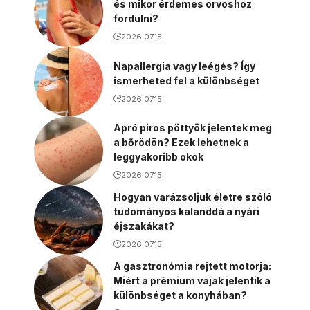
és mikor érdemes orvoshoz
fordulni?
2026.07.15.
Napallergia vagy leégés? Így
ismerheted fel a különbséget
2026.07.15.
Apró piros pöttyök jelentek meg
a bőrödön? Ezek lehetnek a
leggyakoribb okok
2026.07.15.
Hogyan varázsoljuk életre szóló
tudományos kalanddá a nyári
éjszakákat?
2026.07.15.
A gasztronómia rejtett motorja:
Miért a prémium vajak jelentik a
különbséget a konyhában?