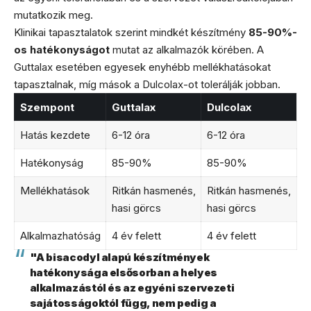
mutatkozik meg.
Klinikai tapasztalatok szerint mindkét készítmény
85-90%-
os hatékonyságot
mutat az alkalmazók körében. A
Guttalax esetében egyesek enyhébb mellékhatásokat
tapasztalnak, míg mások a Dulcolax-ot tolerálják jobban.
Szempont
Guttalax
Dulcolax
Hatás kezdete
6-12 óra
6-12 óra
Hatékonyság
85-90%
85-90%
Mellékhatások
Ritkán hasmenés,
Ritkán hasmenés,
hasi görcs
hasi görcs
Alkalmazhatóság
4 év felett
4 év felett
"A bisacodyl alapú készítmények
hatékonysága elsősorban a helyes
alkalmazástól és az egyéni szervezeti
sajátosságoktól függ, nem pedig a