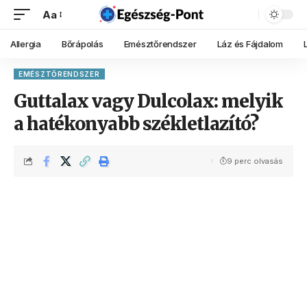
Aa
Allergia
Bőrápolás
Emésztőrendszer
Láz és Fájdalom
EMÉSZTŐRENDSZER
Guttalax vagy Dulcolax: melyik
a hatékonyabb székletlazító?
9 perc olvasás