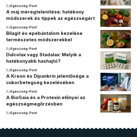
By
Egészség-Pont
A máj méregtelenítése: hatékony
módszerek és tippek az egészségért
By
Egészség-Pont
Bilagit és epebántalom kezelése
természetes módszerekkel
By
Egészség-Pont
Dulcolax vagy Stadalax: Melyik a
hatékonyabb hashajtó?
By
Egészség-Pont
A Kreon és Dipankrin jelentősége a
cukorbetegség kezelésében
By
Egészség-Pont
A BioGaia és a Protexin előnyei az
egészségmegőrzésben
By
Egészség-Pont