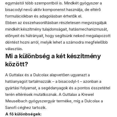
egymástól több szempontból is. Mindkét gyógyszer a
bisacodyl nevű aktív komponenst használja, de eltérő
formulációkban és adagolásban érhetők el.
Ebben az összehasonlításban részletesen megvizsgáljuk
mindkét készítmény tulajdonságait, hatásmechanizmusát,
előnyeit és hátrányait, hogy segítsünk neked megalapozott
döntést hozni arról, melyik lehet a számodra megfelelőbb
választás.
Mi a különbség a két készítmény
között?
A Guttalax és a Dulcolax alapvetően ugyanazt a
hatóanyagot tartalmazzák – a bisacodyl-t – azonban a
gyártási folyamat, a segédanyagok és a pontos összetétel
terén eltérések mutatkoznak. A Guttalax a Krewel
Meuselbach gyógyszergyár terméke, míg a Dulcolax a
Sanofi céghez tartozik.
A fő különbségek: