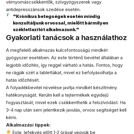
vérnyomáscsökkentők, szívgyógyszerek vagy
antidepresszánsok szedése esetén.
"Krónikus betegségek esetén mindig
konzultáljunk orvossal, mielőtt bármilyen
székletlazítót alkalmazunk."
Gyakorlati tanácsok a használathoz
A megfelelő alkalmazás kulcsfontosságú mindkét
gyógyszer esetében. Az este történő bevétel általában a
legjobb időzítés, így reggel várható a hatás. Fontos, hogy
ne rágják szét a tablettákat, mivel ez befolyásolhatja a
hatás időzítését.
A folyadékbevitel növelése javítja mindkét készítmény
hatékonyságát. Kerülni kell a tejtermékek egyidejű
fogyasztását, mivel ezek csökkenthetik a felszívódást. Ha
3-4 nap után sem jelentkezik javulás, orvosi segítséget kell
kérni.
Alkalmazási tippek:
Este, lefekvés előtt 1-2 órával vegyük be