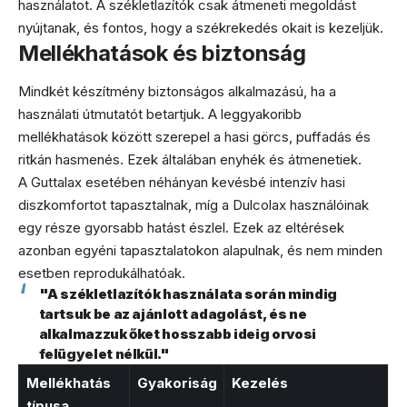
használatot. A székletlazítók csak átmeneti megoldást
nyújtanak, és fontos, hogy a székrekedés okait is kezeljük.
Mellékhatások és biztonság
Mindkét készítmény biztonságos alkalmazású, ha a
használati útmutatót betartjuk. A leggyakoribb
mellékhatások között szerepel a hasi görcs, puffadás és
ritkán hasmenés. Ezek általában enyhék és átmenetiek.
A Guttalax esetében néhányan kevésbé intenzív hasi
diszkomfortot tapasztalnak, míg a Dulcolax használóinak
egy része gyorsabb hatást észlel. Ezek az eltérések
azonban egyéni tapasztalatokon alapulnak, és nem minden
esetben reprodukálhatóak.
"A székletlazítók használata során mindig
tartsuk be az ajánlott adagolást, és ne
alkalmazzuk őket hosszabb ideig orvosi
felügyelet nélkül."
Mellékhatás
Gyakoriság
Kezelés
típusa