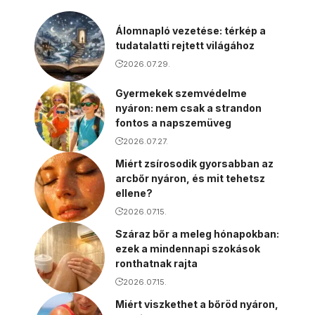
Álomnapló vezetése: térkép a
tudatalatti rejtett világához
2026.07.29.
Gyermekek szemvédelme
nyáron: nem csak a strandon
fontos a napszemüveg
2026.07.27.
Miért zsírosodik gyorsabban az
arcbőr nyáron, és mit tehetsz
ellene?
2026.07.15.
Száraz bőr a meleg hónapokban:
ezek a mindennapi szokások
ronthatnak rajta
2026.07.15.
Miért viszkethet a bőröd nyáron,