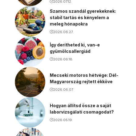
2026.07.12.
Szamos szandál gyerekeknek:
stabil tartás és kényelem a
meleg hónapokra
2026.06.27.
Így derítheted ki, van-e
gyümölcsallergiád
2026.06.18.
Mecseki motoros hétvége: Dél-
Magyarország rejtett ékköve
2026.06.07.
Hogyan állítsd össze a saját
laborvizsgálati csomagodat?
2026.05.19.