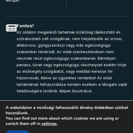
Mozgás
Fontos!
Az oldalon megjelenő tartalmak kizárólag tájékoztató és
szórakoztató célt szolgálnak, nem helyettesítik az orvosi,
állatorvosi, gyógyszerészi vagy más egészségügyi
szakember tanácsát. Az oldal szerkesztésében nem
vesznek részt egészségügyi szakemberek. Bármilyen
panasz, tünet vagy egészségügyi vészhelyzet esetén hívja
az elsősegély szolgálatot, vagy mielőbb keresse fel
háziorvosát, illetve az ügyeletes rendelést! Az oldal
tartalmának felhasználása minden esetben a látogató saját
felelősségére történik. Képek illusztráció.
A weboldalon a minőségi felhasználói élmény érdekében sütiket
használunk.
Join Community
You can find out more about which cookies we are using or
switch them off in
settings
.
2025 – Egészség-Pont Magazin. Minden jog fenntartva.