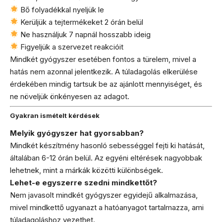
Bő folyadékkal nyeljük le
Kerüljük a tejtermékeket 2 órán belül
Ne használjuk 7 napnál hosszabb ideig
Figyeljük a szervezet reakcióit
Mindkét gyógyszer esetében fontos a türelem, mivel a
hatás nem azonnal jelentkezik. A túladagolás elkerülése
érdekében mindig tartsuk be az ajánlott mennyiséget, és
ne növeljük önkényesen az adagot.
Gyakran ismételt kérdések
Melyik gyógyszer hat gyorsabban?
Mindkét készítmény hasonló sebességgel fejti ki hatását,
általában 6-12 órán belül. Az egyéni eltérések nagyobbak
lehetnek, mint a márkák közötti különbségek.
Lehet-e egyszerre szedni mindkettőt?
Nem javasolt mindkét gyógyszer egyidejű alkalmazása,
mivel mindkettő ugyanazt a hatóanyagot tartalmazza, ami
túladagoláshoz vezethet.