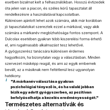
esetben bizalmat kelt a felhasználókban. Hosszú évtizedek
óta jelen van a piacon, és széles körű tapasztalat áll
rendelkezésre a használatával kapcsolatban.
Különösen ajánlott lehet azok számára, akik már korábban
jó tapasztalatokat szereztek ezzel a márkával, vagy akik
számára a márkanév megbízhatósága fontos szempont. A
Dulcolax esetében gyakran több kiszerelési forma érhető
el, ami rugalmasabb alkalmazást tesz lehetővé.
A gyógyszerész tanácsára különösen érdemes
hagyatkozni, ha bizonytalan vagy a választásban. Minden
szervezet másképp reagál, és ami az egyik embernek
bevált, az a másiknak nem feltétlenül lesz ugyanolyan
hatékony.
"A márkanév választása gyakran
pszichológiai tényező is, és ha valaki jobban
bízik egy adott gyógyszerben, az pozitívan
befolyásolhatja a kezelés eredményességét."
Természetes alternatívák és