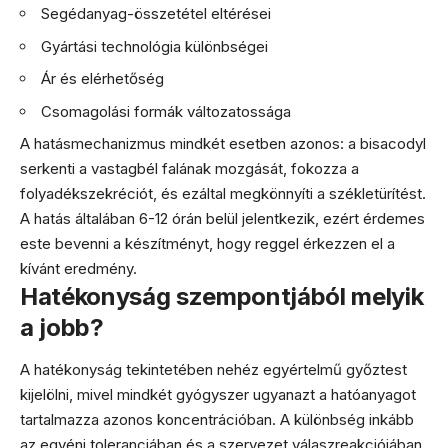
Segédanyag-összetétel eltérései
Gyártási technológia különbségei
Ár és elérhetőség
Csomagolási formák változatossága
A hatásmechanizmus mindkét esetben azonos: a bisacodyl
serkenti a vastagbél falának mozgását, fokozza a
folyadékszekréciót, és ezáltal megkönnyíti a székletürítést.
A hatás általában 6-12 órán belül jelentkezik, ezért érdemes
este bevenni a készítményt, hogy reggel érkezzen el a
kívánt eredmény.
Hatékonyság szempontjából melyik
a jobb?
A hatékonyság tekintetében nehéz egyértelmű győztest
kijelölni, mivel mindkét gyógyszer ugyanazt a hatóanyagot
tartalmazza azonos koncentrációban. A különbség inkább
az egyéni toleranciában és a szervezet válaszreakciójában