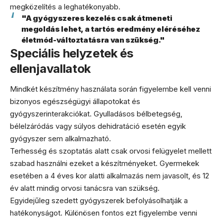
megközelítés a leghatékonyabb.
"A gyógyszeres kezelés csak átmeneti
megoldás lehet, a tartós eredmény eléréséhez
életmód-változtatásra van szükség."
Speciális helyzetek és
ellenjavallatok
Mindkét készítmény használata során figyelembe kell venni
bizonyos egészségügyi állapotokat és
gyógyszerinterakciókat. Gyulladásos bélbetegség,
bélelzáródás vagy súlyos dehidratáció esetén egyik
gyógyszer sem alkalmazható.
Terhesség és szoptatás alatt csak orvosi felügyelet mellett
szabad használni ezeket a készítményeket. Gyermekek
esetében a 4 éves kor alatti alkalmazás nem javasolt, és 12
év alatt mindig orvosi tanácsra van szükség.
Egyidejűleg szedett gyógyszerek befolyásolhatják a
hatékonyságot. Különösen fontos ezt figyelembe venni