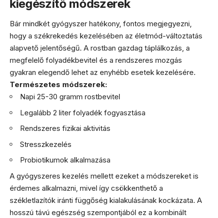
kiegészítő módszerek
Bár mindkét gyógyszer hatékony, fontos megjegyezni,
hogy a székrekedés kezelésében az életmód-változtatás
alapvető jelentőségű. A rostban gazdag táplálkozás, a
megfelelő folyadékbevitel és a rendszeres mozgás
gyakran elegendő lehet az enyhébb esetek kezelésére.
Természetes módszerek:
Napi 25-30 gramm rostbevitel
Legalább 2 liter folyadék fogyasztása
Rendszeres fizikai aktivitás
Stresszkezelés
Probiotikumok alkalmazása
A gyógyszeres kezelés mellett ezeket a módszereket is
érdemes alkalmazni, mivel így csökkenthető a
székletlazítók iránti függőség kialakulásának kockázata. A
hosszú távú egészség szempontjából ez a kombinált