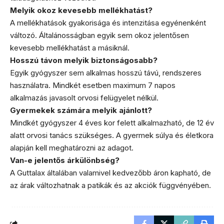
Melyik okoz kevesebb mellékhatást?
A mellékhatások gyakorisága és intenzitása egyénenként
változó. Általánosságban egyik sem okoz jelentősen
kevesebb mellékhatást a másiknál.
Hosszú távon melyik biztonságosabb?
Egyik gyógyszer sem alkalmas hosszú távú, rendszeres
használatra. Mindkét esetben maximum 7 napos
alkalmazás javasolt orvosi felügyelet nélkül.
Gyermekek számára melyik ajánlott?
Mindkét gyógyszer 4 éves kor felett alkalmazható, de 12 év
alatt orvosi tanács szükséges. A gyermek súlya és életkora
alapján kell meghatározni az adagot.
Van-e jelentős árkülönbség?
A Guttalax általában valamivel kedvezőbb áron kapható, de
az árak változhatnak a patikák és az akciók függvényében.