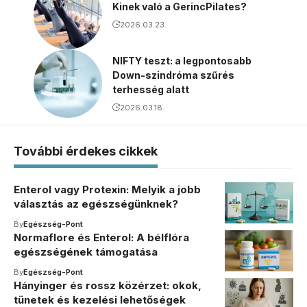
Kinek való a GerincPilates?
2026.03.23.
NIFTY teszt: a legpontosabb
Down-szindróma szűrés
terhesség alatt
2026.03.18.
További érdekes cikkek
Enterol vagy Protexin: Melyik a jobb
választás az egészségünknek?
By
Egészség-Pont
Normaflore és Enterol: A bélflóra
egészségének támogatása
By
Egészség-Pont
Hányinger és rossz közérzet: okok,
tünetek és kezelési lehetőségek