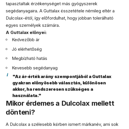
tapasztaltak érzékenységet más gyógyszerek
segédanyagaira. A Guttalax összetétele némileg eltér a
Dulcolax-étól, így előfordulhat, hogy jobban tolerálható
egyes személyek számára.
A Guttalax előnyei:
Kedvezőbb ár
Jó elérhetőség
Megbízható hatás
Kevesebb segédanyag
"Az ár-érték arány szempontjából a Guttalax
gyakran előnyösebb választás, különösen
akkor, ha rendszeresen szükséges a
használata."
Mikor érdemes a Dulcolax mellett
dönteni?
A Dulcolax a szélesebb körben ismert márkanév, ami sok