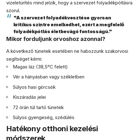
vizeletürítés mind jelzik, hogy a szervezet folyadékpótlásra
szorul.
"A szervezet folyadékvesztése gyorsan
kritikus szintre emelkedhet, ezért a megfelelő
folyadékpótlás életbevágó fontosságú."
Mikor forduljunk orvoshoz azonnal?
A következő tünetek esetében ne habozzunk szakorvosi
segítséget kérni:
Magas láz (38,5°C felett)
Vér a hányásban vagy székletben
Súlyos hasi görcsök
Kiszáradás jelei
72 órán túl tartó tünetek
Súlyos gyengeség, szédülés
Hatékony otthoni kezelési
módszerek