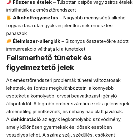
Fűszeres ételek
– Túlzottan csípős vagy zsíros ételek
irritálhatják az emésztőrendszert
Alkoholfogyasztás
– Nagyobb mennyiségű alkohol
fogyasztása után gyakran jelentkeznek emésztési
panaszok
Élelmiszer-allergiák
– Bizonyos összetevőkre adott
immunreakció válthatja ki a tüneteket
Felismerhető tünetek és
figyelmeztető jelek
Az emésztőrendszeri problémák tünetei változatosak
lehetnek, és fontos megkülönböztetni a könnyebb
eseteket a komolyabb, orvosi beavatkozást igénylő
állapotoktól. A legtöbb ember számára ezek a jelenségek
átmenetileg jelentkeznek, és néhány nap alatt javulnak.
A
dehidratáció
az egyik legkomolyabb szövődmény,
amely különösen gyermekek és idősek esetében
veszélyes lehet. A száraz száj, szédülés, csökkent