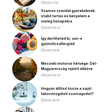
2026.07.12.
Szamos szandál gyerekeknek:
stabil tartás és kényelem a
meleg hónapokra
2026.06.27.
Így derítheted ki, van-e
gyümölcsallergiád
2026.06.18.
Mecseki motoros hétvége: Dél-
Magyarország rejtett ékköve
2026.06.07.
Hogyan állítsd össze a saját
laborvizsgálati csomagodat?
2026.05.19.