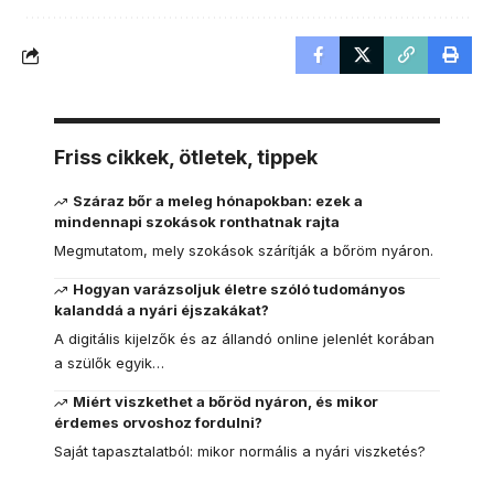
Friss cikkek, ötletek, tippek
Száraz bőr a meleg hónapokban: ezek a
mindennapi szokások ronthatnak rajta
Megmutatom, mely szokások szárítják a bőröm nyáron.
Hogyan varázsoljuk életre szóló tudományos
kalanddá a nyári éjszakákat?
A digitális kijelzők és az állandó online jelenlét korában
a szülők egyik…
Miért viszkethet a bőröd nyáron, és mikor
érdemes orvoshoz fordulni?
Saját tapasztalatból: mikor normális a nyári viszketés?