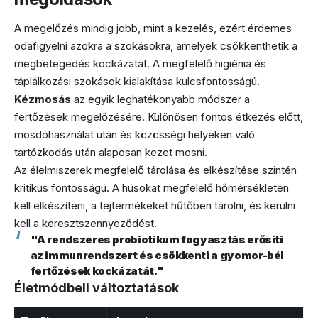
A megelőzés mindig jobb, mint a kezelés, ezért érdemes
odafigyelni azokra a szokásokra, amelyek csökkenthetik a
megbetegedés kockázatát. A megfelelő higiénia és
táplálkozási szokások kialakítása kulcsfontosságú.
Kézmosás
az egyik leghatékonyabb módszer a
fertőzések megelőzésére. Különösen fontos étkezés előtt,
mosdóhasználat után és közösségi helyeken való
tartózkodás után alaposan kezet mosni.
Az élelmiszerek megfelelő tárolása és elkészítése szintén
kritikus fontosságú. A húsokat megfelelő hőmérsékleten
kell elkészíteni, a tejtermékeket hűtőben tárolni, és kerülni
kell a keresztszennyeződést.
"A rendszeres probiotikum fogyasztás erősíti
az immunrendszert és csökkenti a gyomor-bél
fertőzések kockázatát."
Életmódbeli változtatások