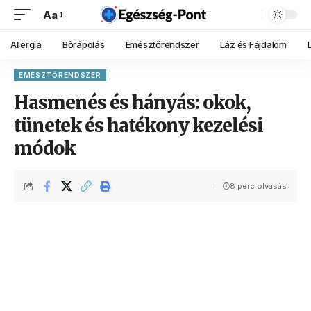
Aa
Allergia
Bőrápolás
Emésztőrendszer
Láz és Fájdalom
EMÉSZTŐRENDSZER
Hasmenés és hányás: okok,
tünetek és hatékony kezelési
módok
8 perc olvasás