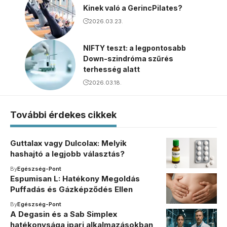
Kinek való a GerincPilates?
2026.03.23.
NIFTY teszt: a legpontosabb
Down-szindróma szűrés
terhesség alatt
2026.03.18.
További érdekes cikkek
Guttalax vagy Dulcolax: Melyik
hashajtó a legjobb választás?
By
Egészség-Pont
Espumisan L: Hatékony Megoldás
Puffadás és Gázképződés Ellen
By
Egészség-Pont
A Degasin és a Sab Simplex
hatékonysága ipari alkalmazásokban