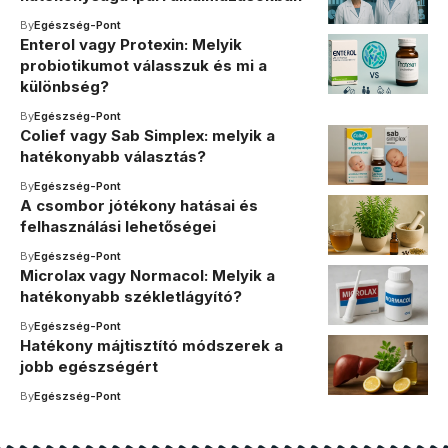
By
Egészség-Pont
Enterol vagy Protexin: Melyik
probiotikumot válasszuk és mi a
különbség?
By
Egészség-Pont
Colief vagy Sab Simplex: melyik a
hatékonyabb választás?
By
Egészség-Pont
A csombor jótékony hatásai és
felhasználási lehetőségei
By
Egészség-Pont
Microlax vagy Normacol: Melyik a
hatékonyabb székletlágyító?
By
Egészség-Pont
Hatékony májtisztító módszerek a
jobb egészségért
By
Egészség-Pont