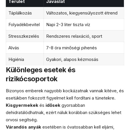
Terület
Javaslat
Táplálkozás
Változatos, kiegyensúlyozott étrend
Folyadékbevitel
Napi 2-3 liter tiszta víz
Stresszkezelés
Rendszeres relaxáció, sport
Alvás
7-8 óra minőségi pihenés
Higiénia
Gyakori, alapos kézmosás
Különleges esetek és
rizikócsoportok
Bizonyos emberek nagyobb kockázatnak vannak kitéve, és
esetükben fokozott figyelmet kell fordítani a tünetekre.
Kisgyermekek
és
idősek
gyorsabban
dehidratálódhatnak, ezért náluk korábban szükséges lehet
orvosi segítség.
Várandós anyák
esetében is óvatosabban kell eljárni,