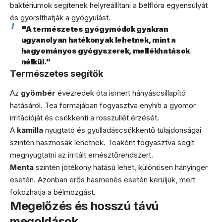
baktériumok segítenek helyreállítani a bélflóra egyensúlyát
és gyorsíthatják a gyógyulást.
"A természetes gyógymódok gyakran
ugyanolyan hatékonyak lehetnek, mint a
hagyományos gyógyszerek, mellékhatások
nélkül."
Természetes segítők
Az
gyömbér
évezredek óta ismert hányáscsillapító
hatásáról. Tea formájában fogyasztva enyhíti a gyomor
irritációját és csökkenti a rosszullét érzését.
A
kamilla
nyugtató és gyulladáscsökkentő tulajdonságai
szintén hasznosak lehetnek. Teaként fogyasztva segít
megnyugtatni az irritált emésztőrendszert.
Menta
szintén jótékony hatású lehet, különösen hányinger
esetén. Azonban erős hasmenés esetén kerüljük, mert
fokozhatja a bélmozgást.
Megelőzés és hosszú távú
megoldások