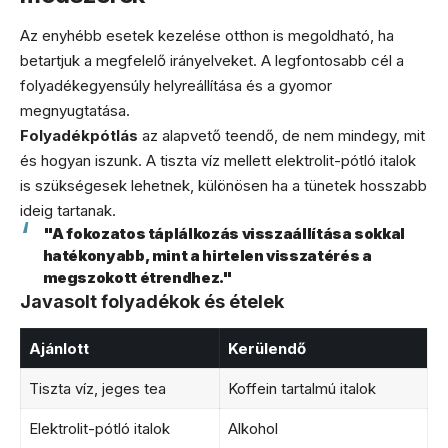
Az enyhébb esetek kezelése otthon is megoldható, ha
betartjuk a megfelelő irányelveket. A legfontosabb cél a
folyadékegyensúly helyreállítása és a gyomor
megnyugtatása.
Folyadékpótlás
az alapvető teendő, de nem mindegy, mit
és hogyan iszunk. A tiszta víz mellett elektrolit-pótló italok
is szükségesek lehetnek, különösen ha a tünetek hosszabb
ideig tartanak.
"A fokozatos táplálkozás visszaállítása sokkal
hatékonyabb, mint a hirtelen visszatérés a
megszokott étrendhez."
Javasolt folyadékok és ételek
Ajánlott
Kerülendő
Tiszta víz, jeges tea
Koffein tartalmú italok
Elektrolit-pótló italok
Alkohol