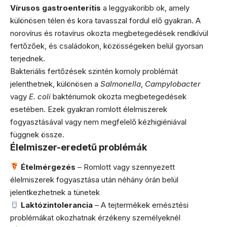
Vírusos gastroenteritis
a leggyakoribb ok, amely
különösen télen és kora tavasszal fordul elő gyakran. A
norovírus és rotavírus okozta megbetegedések rendkívül
fertőzőek, és családokon, közösségeken belül gyorsan
terjednek.
Bakteriális fertőzések szintén komoly problémát
jelenthetnek, különösen a
Salmonella
,
Campylobacter
vagy
E. coli
baktériumok okozta megbetegedések
esetében. Ezek gyakran romlott élelmiszerek
fogyasztásával vagy nem megfelelő kézhigiéniával
függnek össze.
Élelmiszer-eredetű problémák
Ételmérgezés
– Romlott vagy szennyezett
élelmiszerek fogyasztása után néhány órán belül
jelentkezhetnek a tünetek
Laktózintolerancia
– A tejtermékek emésztési
problémákat okozhatnak érzékeny személyeknél