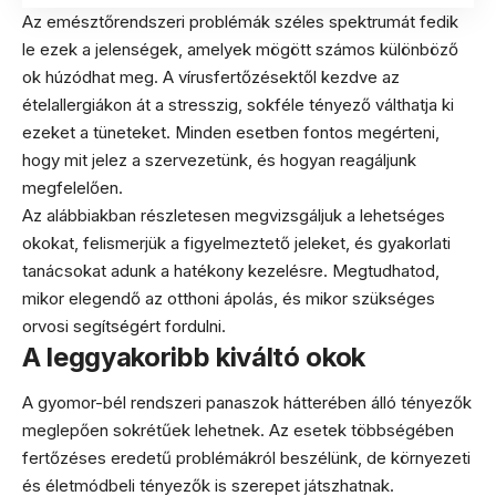
Az emésztőrendszeri problémák széles spektrumát fedik
le ezek a jelenségek, amelyek mögött számos különböző
ok húzódhat meg. A vírusfertőzésektől kezdve az
ételallergiákon át a stresszig, sokféle tényező válthatja ki
ezeket a tüneteket. Minden esetben fontos megérteni,
hogy mit jelez a szervezetünk, és hogyan reagáljunk
megfelelően.
Az alábbiakban részletesen megvizsgáljuk a lehetséges
okokat, felismerjük a figyelmeztető jeleket, és gyakorlati
tanácsokat adunk a hatékony kezelésre. Megtudhatod,
mikor elegendő az otthoni ápolás, és mikor szükséges
orvosi segítségért fordulni.
A leggyakoribb kiváltó okok
A gyomor-bél rendszeri panaszok hátterében álló tényezők
meglepően sokrétűek lehetnek. Az esetek többségében
fertőzéses eredetű problémákról beszélünk, de környezeti
és életmódbeli tényezők is szerepet játszhatnak.