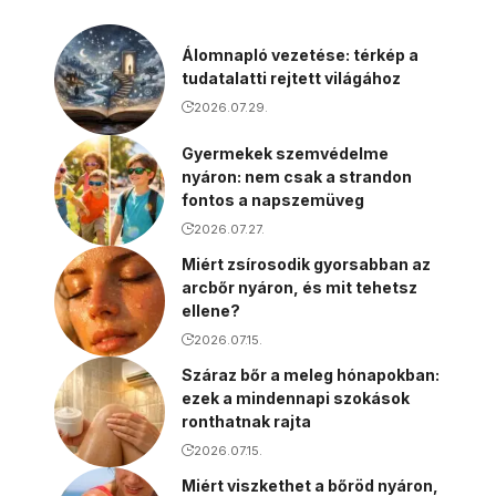
Álomnapló vezetése: térkép a
tudatalatti rejtett világához
2026.07.29.
Gyermekek szemvédelme
nyáron: nem csak a strandon
fontos a napszemüveg
2026.07.27.
Miért zsírosodik gyorsabban az
arcbőr nyáron, és mit tehetsz
ellene?
2026.07.15.
Száraz bőr a meleg hónapokban:
ezek a mindennapi szokások
ronthatnak rajta
2026.07.15.
Miért viszkethet a bőröd nyáron,