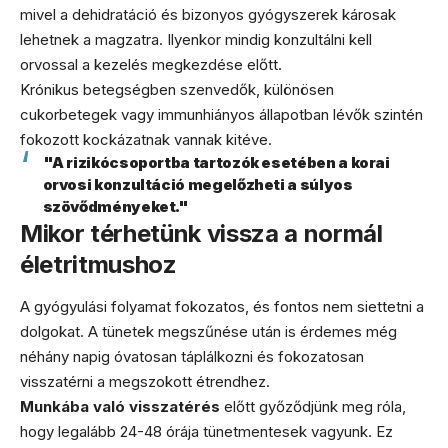
mivel a dehidratáció és bizonyos gyógyszerek károsak
lehetnek a magzatra. Ilyenkor mindig konzultálni kell
orvossal a kezelés megkezdése előtt.
Krónikus betegségben szenvedők, különösen
cukorbetegek vagy immunhiányos állapotban lévők szintén
fokozott kockázatnak vannak kitéve.
"A rizikócsoportba tartozók esetében a korai
orvosi konzultáció megelőzheti a súlyos
szövődményeket."
Mikor térhetünk vissza a normál
életritmushoz
A gyógyulási folyamat fokozatos, és fontos nem siettetni a
dolgokat. A tünetek megszűnése után is érdemes még
néhány napig óvatosan táplálkozni és fokozatosan
visszatérni a megszokott étrendhez.
Munkába való visszatérés
előtt győződjünk meg róla,
hogy legalább 24-48 órája tünetmentesek vagyunk. Ez