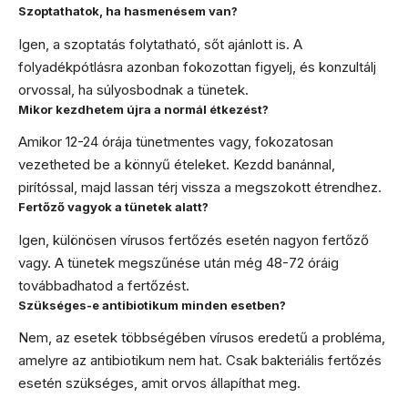
Szoptathatok, ha hasmenésem van?
Igen, a szoptatás folytatható, sőt ajánlott is. A
folyadékpótlásra azonban fokozottan figyelj, és konzultálj
orvossal, ha súlyosbodnak a tünetek.
Mikor kezdhetem újra a normál étkezést?
Amikor 12-24 órája tünetmentes vagy, fokozatosan
vezetheted be a könnyű ételeket. Kezdd banánnal,
pirítóssal, majd lassan térj vissza a megszokott étrendhez.
Fertőző vagyok a tünetek alatt?
Igen, különösen vírusos fertőzés esetén nagyon fertőző
vagy. A tünetek megszűnése után még 48-72 óráig
továbbadhatod a fertőzést.
Szükséges-e antibiotikum minden esetben?
Nem, az esetek többségében vírusos eredetű a probléma,
amelyre az antibiotikum nem hat. Csak bakteriális fertőzés
esetén szükséges, amit orvos állapíthat meg.