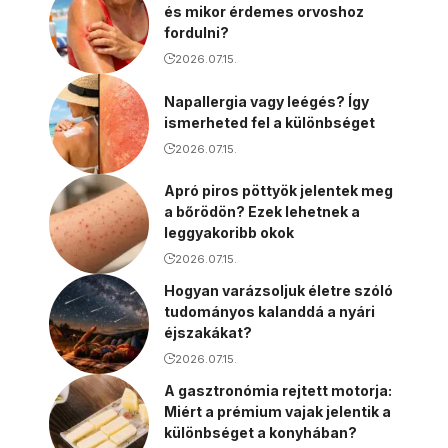
és mikor érdemes orvoshoz
fordulni?
2026.07.15.
Napallergia vagy leégés? Így
ismerheted fel a különbséget
2026.07.15.
Apró piros pöttyök jelentek meg
a bőrödön? Ezek lehetnek a
leggyakoribb okok
2026.07.15.
Hogyan varázsoljuk életre szóló
tudományos kalanddá a nyári
éjszakákat?
2026.07.15.
A gasztronómia rejtett motorja:
Miért a prémium vajak jelentik a
különbséget a konyhában?