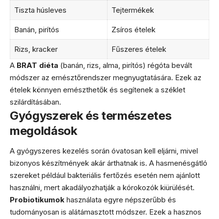
Tiszta húsleves
Tejtermékek
Banán, pirítós
Zsíros ételek
Rizs, kracker
Fűszeres ételek
A
BRAT diéta
(banán, rizs, alma, pirítós) régóta bevált
módszer az emésztőrendszer megnyugtatására. Ezek az
ételek könnyen emészthetők és segítenek a széklet
szilárdításában.
Gyógyszerek és természetes
megoldások
A gyógyszeres kezelés során óvatosan kell eljárni, mivel
bizonyos készítmények akár árthatnak is. A hasmenésgátló
szereket például bakteriális fertőzés esetén nem ajánlott
használni, mert akadályozhatják a kórokozók kiürülését.
Probiotikumok
használata egyre népszerűbb és
tudományosan is alátámasztott módszer. Ezek a hasznos