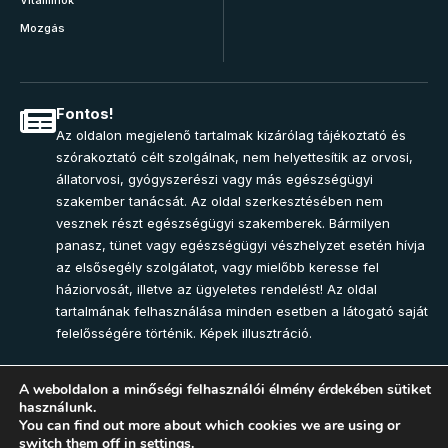
Mozgás
Fontos!
Az oldalon megjelenő tartalmak kizárólag tájékoztató és
szórakoztató célt szolgálnak, nem helyettesítik az orvosi,
állatorvosi, gyógyszerészi vagy más egészségügyi
szakember tanácsát. Az oldal szerkesztésében nem
vesznek részt egészségügyi szakemberek. Bármilyen
panasz, tünet vagy egészségügyi vészhelyzet esetén hívja
az elsősegély szolgálatot, vagy mielőbb keresse fel
háziorvosát, illetve az ügyeletes rendelést! Az oldal
tartalmának felhasználása minden esetben a látogató saját
felelősségére történik. Képek illusztráció.
A weboldalon a minőségi felhasználói élmény érdekében sütiket
használunk.
Join Community
You can find out more about which cookies we are using or
switch them off in
settings
.