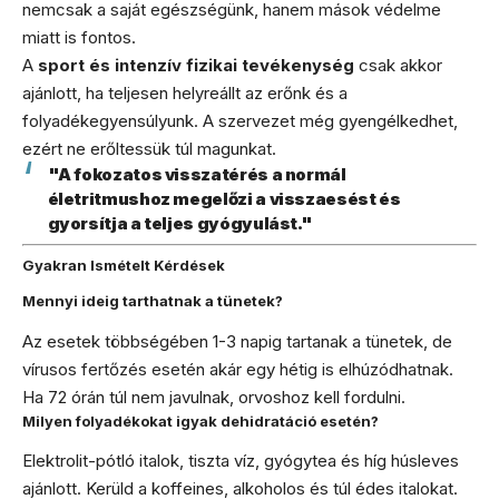
nemcsak a saját egészségünk, hanem mások védelme
miatt is fontos.
A
sport és intenzív fizikai tevékenység
csak akkor
ajánlott, ha teljesen helyreállt az erőnk és a
folyadékegyensúlyunk. A szervezet még gyengélkedhet,
ezért ne erőltessük túl magunkat.
"A fokozatos visszatérés a normál
életritmushoz megelőzi a visszaesést és
gyorsítja a teljes gyógyulást."
Gyakran Ismételt Kérdések
Mennyi ideig tarthatnak a tünetek?
Az esetek többségében 1-3 napig tartanak a tünetek, de
vírusos fertőzés esetén akár egy hétig is elhúzódhatnak.
Ha 72 órán túl nem javulnak, orvoshoz kell fordulni.
Milyen folyadékokat igyak dehidratáció esetén?
Elektrolit-pótló italok, tiszta víz, gyógytea és híg húsleves
ajánlott. Kerüld a koffeines, alkoholos és túl édes italokat.