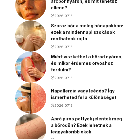
arcbőr nyáron, és mit tehetsz
ellene?
2026.07.15.
Száraz bőr a meleg hónapokban:
ezek a mindennapi szokások
ronthatnak rajta
2026.07.15.
Miért viszkethet a bőröd nyáron,
és mikor érdemes orvoshoz
fordulni?
2026.07.15.
Napallergia vagy leégés? Így
ismerheted fel a különbséget
2026.07.15.
Apró piros pöttyök jelentek meg
a bőrödön? Ezek lehetnek a
leggyakoribb okok