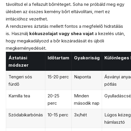
távolítsd el a fellazult bőrréteget. Soha ne próbáld meg egy
ülésben az összes kemény bőrt eltávolítani, mert ez
irritációhoz vezethet.
A rendszeres áztatás mellett fontos a megfelelő hidratálás
is. Használj
kókuszolajat vagy shea vajat
a kezelés után,
hogy megakadályozd a bőr kiszáradását és újbóli
megkeményedését.
Áztatási
Időtartam
Gyakoriság
Különleges 
módszer
Tengeri sós
15-20 perc
Naponta
Ásványi anya
fürdő
pótlás
Kamilla tea
20-25
Minden
Gyulladáscs
perc
második nap
Szódabikarbónás
10-15 perc
3x/hét
Lúgos közeg
hámlasztó