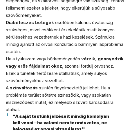
elegendőek, és szakorvosi segítségre van szükség. Fontos
felismerni ezeket a jeleket, hogy elkerüljük a súlyosabb
szövődményeket.
Diabéteszes betegek
esetében különös óvatosság
szükséges, mivel csökkent érzékelésük miatt könnyen
sérülésekhez vezethetnek a házi kezelések. Számukra
mindig ajánlott az orvosi konzultáció bármilyen lábprobléma
esetén.
Ha a tyúkszem vagy bőrkeményedés
vérzik, gennyedzik
vagy erős fájdalmat okoz
, azonnal fordulj orvoshoz.
Ezek a tünetek fertőzésre utalhatnak, amely súlyos
szövődményekhez vezethet.
A
színváltozás
szintén figyelmeztető jel lehet. Ha a
problémás terület sötétre színeződik, vagy szokatlan
elszíneződést mutat, ez mélyebb szöveti károsodásra
utalhat.
"A saját testünk jelzéseit mindig komolyan
kell venni – ha valami nem természetes, ne
halogasd az orvosi vizsgálatot."