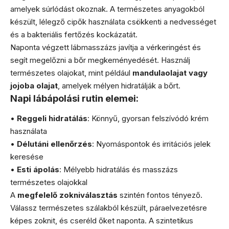
amelyek súrlódást okoznak. A természetes anyagokból
készült, lélegző cipők használata csökkenti a nedvességet
és a bakteriális fertőzés kockázatát.
Naponta végzett lábmasszázs javítja a vérkeringést és
segít megelőzni a bőr megkeményedését. Használj
természetes olajokat, mint például
mandulaolajat vagy
jojoba olajat
, amelyek mélyen hidratálják a bőrt.
Napi lábápolási rutin elemei:
•
Reggeli hidratálás
: Könnyű, gyorsan felszívódó krém
használata
•
Délutáni ellenőrzés
: Nyomáspontok és irritációs jelek
keresése
•
Esti ápolás
: Mélyebb hidratálás és masszázs
természetes olajokkal
A
megfelelő zokniválasztás
szintén fontos tényező.
Válassz természetes szálakból készült, páraelvezetésre
képes zoknit, és cseréld őket naponta. A szintetikus