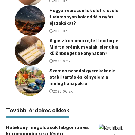
2026.07.15.
Hogyan varázsoljuk életre szóló
tudományos kalanddá a nyári
éjszakákat?
2026.07.15.
A gasztronómia rejtett motorja:
Miért a prémium vajak jelentik a
különbséget a konyhában?
2026.07.12.
Szamos szandál gyerekeknek:
stabil tartás és kényelem a
meleg hónapokra
2026.06.27.
További érdekes cikkek
Hatékony megoldások lábgomba és
körömgomba kezelésére