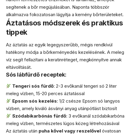
segítenek a bőr megújulásában. Naponta többször
alkalmazva fokozatosan lágyítja a kemény bőrterületeket.
Áztatásos módszerek és praktikus
tippek
Az áztatás az egyik legegyszerűbb, mégis rendkívül
hatékony módja a bőrkeményedés kezelésének. A meleg
víz segít fellazítani a keratinréteget, megkönnyítve annak
eltávolítását.
Sós lábfürdő receptek:
Tengeri sós fürdő
: 2-3 evőkanál tengeri só 2 liter
meleg vízben, 15-20 perces áztatással
Epsom sós kezelés
: 1/2 csésze Epsom só langyos
vízben, amely kiváló ásványi anyag utánpótlást biztosít
Szódabikarbónás fürdő
: 3 evőkanál szódabikarbóna
meleg vízben, természetes lúgos közeg létrehozásával
Az áztatás után
puha kővel vagy reszelővel
óvatosan