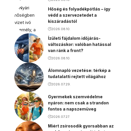
Hőség és folyadékpótlás – így
védd a szervezetedet a
kiszáradástól
2026.08.10.
Ízületi fájdalom időjárás-
változáskor: valóban hatással
van ránk a front?
2026.08.10.
Álomnapló vezetése: térkép a
tudatalatti rejtett világához
2026.07.29.
Gyermekek szemvédelme
nyáron: nem csak a strandon
fontos a napszemüveg
2026.07.27.
Miért zsírosodik gyorsabban az