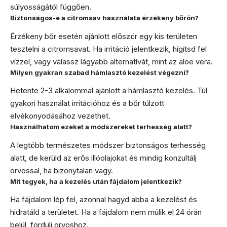
súlyosságától függően.
Biztonságos-e a citromsav használata érzékeny bőrön?
Érzékeny bőr esetén ajánlott először egy kis területen
tesztelni a citromsavat. Ha irritáció jelentkezik, hígítsd fel
vízzel, vagy válassz lágyabb alternatívát, mint az aloe vera.
Milyen gyakran szabad hámlasztó kezelést végezni?
Hetente 2-3 alkalommal ajánlott a hámlasztó kezelés. Túl
gyakori használat irritációhoz és a bőr túlzott
elvékonyodásához vezethet.
Használhatom ezeket a módszereket terhesség alatt?
A legtöbb természetes módszer biztonságos terhesség
alatt, de kerüld az erős illóolajokat és mindig konzultálj
orvossal, ha bizonytalan vagy.
Mit tegyek, ha a kezelés után fájdalom jelentkezik?
Ha fájdalom lép fel, azonnal hagyd abba a kezelést és
hidratáld a területet. Ha a fájdalom nem múlik el 24 órán
belül, fordulj orvoshoz.