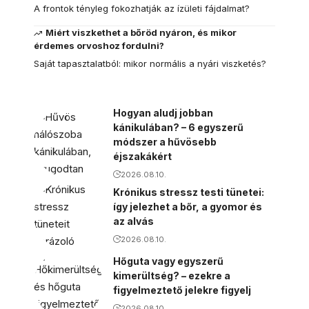
A frontok tényleg fokozhatják az ízületi fájdalmat?
Miért viszkethet a bőröd nyáron, és mikor
érdemes orvoshoz fordulni?
Saját tapasztalatból: mikor normális a nyári viszketés?
Hogyan aludj jobban
kánikulában? – 6 egyszerű
módszer a hűvösebb
éjszakákért
2026.08.10.
Krónikus stressz testi tünetei:
így jelezhet a bőr, a gyomor és
az alvás
2026.08.10.
Hőguta vagy egyszerű
kimerültség? – ezekre a
figyelmeztető jelekre figyelj
2026.08.10.