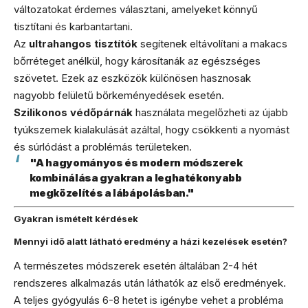
változatokat érdemes választani, amelyeket könnyű
tisztítani és karbantartani.
Az
ultrahangos tisztítók
segítenek eltávolítani a makacs
bőrréteget anélkül, hogy károsítanák az egészséges
szövetet. Ezek az eszközök különösen hasznosak
nagyobb felületű bőrkeményedések esetén.
Szilikonos védőpárnák
használata megelőzheti az újabb
tyúkszemek kialakulását azáltal, hogy csökkenti a nyomást
és súrlódást a problémás területeken.
"A hagyományos és modern módszerek
kombinálása gyakran a leghatékonyabb
megközelítés a lábápolásban."
Gyakran ismételt kérdések
Mennyi idő alatt látható eredmény a házi kezelések esetén?
A természetes módszerek esetén általában 2-4 hét
rendszeres alkalmazás után láthatók az első eredmények.
A teljes gyógyulás 6-8 hetet is igénybe vehet a probléma