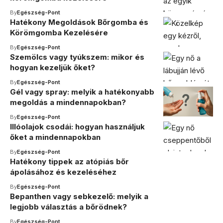
By
Egészség-Pont
Hatékony Megoldások Bőrgomba és
Körömgomba Kezelésére
By
Egészség-Pont
Szemölcs vagy tyúkszem: mikor és
hogyan kezeljük őket?
By
Egészség-Pont
Gél vagy spray: melyik a hatékonyabb
megoldás a mindennapokban?
By
Egészség-Pont
Illóolajok csodái: hogyan használjuk
őket a mindennapokban
By
Egészség-Pont
Hatékony tippek az atópiás bőr
ápolásához és kezeléséhez
By
Egészség-Pont
Bepanthen vagy sebkezelő: melyik a
legjobb választás a bőrödnek?
By
Egészség-Pont