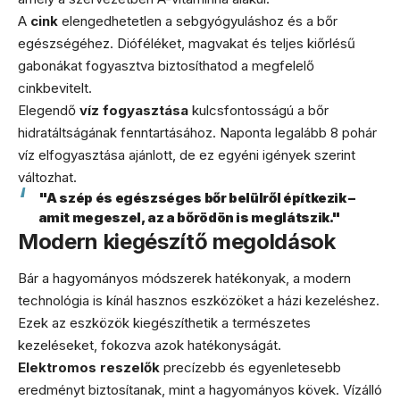
A
cink
elengedhetetlen a sebgyógyuláshoz és a bőr
egészségéhez. Dióféléket, magvakat és teljes kiőrlésű
gabonákat fogyasztva biztosíthatod a megfelelő
cinkbevitelt.
Elegendő
víz fogyasztása
kulcsfontosságú a bőr
hidratáltságának fenntartásához. Naponta legalább 8 pohár
víz elfogyasztása ajánlott, de ez egyéni igények szerint
változhat.
"A szép és egészséges bőr belülről építkezik –
amit megeszel, az a bőrödön is meglátszik."
Modern kiegészítő megoldások
Bár a hagyományos módszerek hatékonyak, a modern
technológia is kínál hasznos eszközöket a házi kezeléshez.
Ezek az eszközök kiegészíthetik a természetes
kezeléseket, fokozva azok hatékonyságát.
Elektromos reszelők
precízebb és egyenletesebb
eredményt biztosítanak, mint a hagyományos kövek. Vízálló