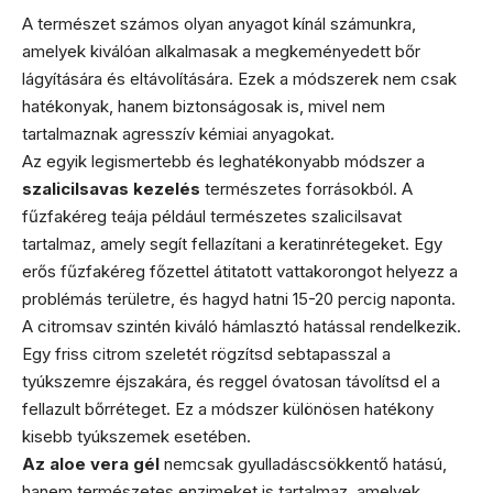
A természet számos olyan anyagot kínál számunkra,
amelyek kiválóan alkalmasak a megkeményedett bőr
lágyítására és eltávolítására. Ezek a módszerek nem csak
hatékonyak, hanem biztonságosak is, mivel nem
tartalmaznak agresszív kémiai anyagokat.
Az egyik legismertebb és leghatékonyabb módszer a
szalicilsavas kezelés
természetes forrásokból. A
fűzfakéreg teája például természetes szalicilsavat
tartalmaz, amely segít fellazítani a keratinrétegeket. Egy
erős fűzfakéreg főzettel átitatott vattakorongot helyezz a
problémás területre, és hagyd hatni 15-20 percig naponta.
A citromsav szintén kiváló hámlasztó hatással rendelkezik.
Egy friss citrom szeletét rögzítsd sebtapasszal a
tyúkszemre éjszakára, és reggel óvatosan távolítsd el a
fellazult bőrréteget. Ez a módszer különösen hatékony
kisebb tyúkszemek esetében.
Az aloe vera gél
nemcsak gyulladáscsökkentő hatású,
hanem természetes enzimeket is tartalmaz, amelyek