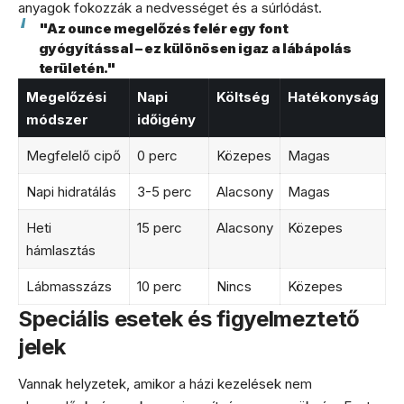
anyagok fokozzák a nedvességet és a súrlódást.
"Az ounce megelőzés felér egy font
gyógyítással – ez különösen igaz a lábápolás
területén."
Megelőzési
Napi
Költség
Hatékonyság
módszer
időigény
Megfelelő cipő
0 perc
Közepes
Magas
Napi hidratálás
3-5 perc
Alacsony
Magas
Heti
15 perc
Alacsony
Közepes
hámlasztás
Lábmasszázs
10 perc
Nincs
Közepes
Speciális esetek és figyelmeztető
jelek
Vannak helyzetek, amikor a házi kezelések nem