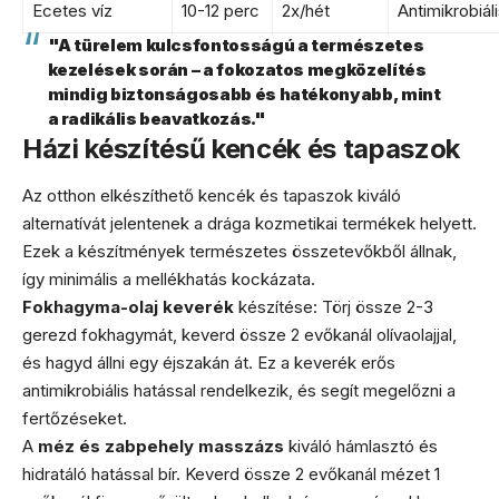
Ecetes víz
10-12 perc
2x/hét
Antimikrobiál
"A türelem kulcsfontosságú a természetes
kezelések során – a fokozatos megközelítés
mindig biztonságosabb és hatékonyabb, mint
a radikális beavatkozás."
Házi készítésű kencék és tapaszok
Az otthon elkészíthető kencék és tapaszok kiváló
alternatívát jelentenek a drága kozmetikai termékek helyett.
Ezek a készítmények természetes összetevőkből állnak,
így minimális a mellékhatás kockázata.
Fokhagyma-olaj keverék
készítése: Törj össze 2-3
gerezd fokhagymát, keverd össze 2 evőkanál olívaolajjal,
és hagyd állni egy éjszakán át. Ez a keverék erős
antimikrobiális hatással rendelkezik, és segít megelőzni a
fertőzéseket.
A
méz és zabpehely masszázs
kiváló hámlasztó és
hidratáló hatással bír. Keverd össze 2 evőkanál mézet 1