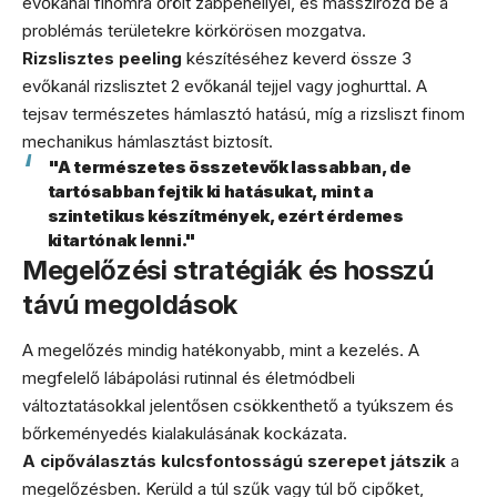
evőkanál finomra őrölt zabpehellyel, és masszírozd be a
problémás területekre körkörösen mozgatva.
Rizslisztes peeling
készítéséhez keverd össze 3
evőkanál rizslisztet 2 evőkanál tejjel vagy joghurttal. A
tejsav természetes hámlasztó hatású, míg a rizsliszt finom
mechanikus hámlasztást biztosít.
"A természetes összetevők lassabban, de
tartósabban fejtik ki hatásukat, mint a
szintetikus készítmények, ezért érdemes
kitartónak lenni."
Megelőzési stratégiák és hosszú
távú megoldások
A megelőzés mindig hatékonyabb, mint a kezelés. A
megfelelő lábápolási rutinnal és életmódbeli
változtatásokkal jelentősen csökkenthető a tyúkszem és
bőrkeményedés kialakulásának kockázata.
A cipőválasztás kulcsfontosságú szerepet játszik
a
megelőzésben. Kerüld a túl szűk vagy túl bő cipőket,