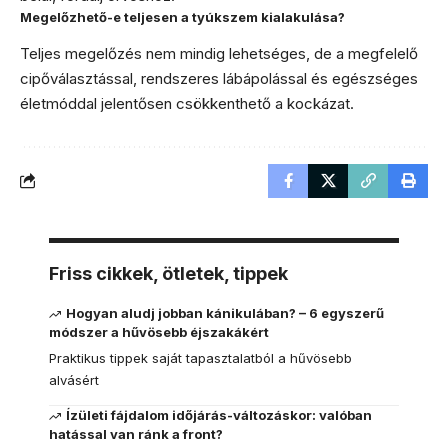
Megelőzhető-e teljesen a tyúkszem kialakulása?
Teljes megelőzés nem mindig lehetséges, de a megfelelő
cipőválasztással, rendszeres lábápolással és egészséges
életmóddal jelentősen csökkenthető a kockázat.
Friss cikkek, ötletek, tippek
Hogyan aludj jobban kánikulában? – 6 egyszerű
módszer a hűvösebb éjszakákért
Praktikus tippek saját tapasztalatból a hűvösebb
alvásért
Ízületi fájdalom időjárás-változáskor: valóban
hatással van ránk a front?