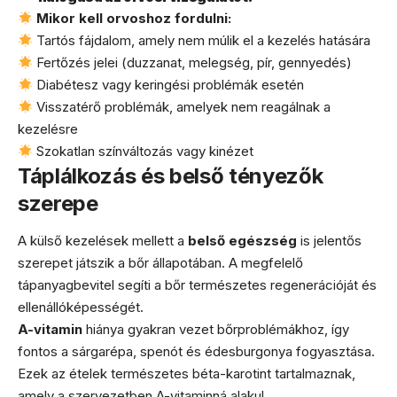
Mikor kell orvoshoz fordulni:
Tartós fájdalom, amely nem múlik el a kezelés hatására
Fertőzés jelei (duzzanat, melegség, pír, gennyedés)
Diabétesz vagy keringési problémák esetén
Visszatérő problémák, amelyek nem reagálnak a
kezelésre
Szokatlan színváltozás vagy kinézet
Táplálkozás és belső tényezők
szerepe
A külső kezelések mellett a
belső egészség
is jelentős
szerepet játszik a bőr állapotában. A megfelelő
tápanyagbevitel segíti a bőr természetes regenerációját és
ellenállóképességét.
A-vitamin
hiánya gyakran vezet bőrproblémákhoz, így
fontos a sárgarépa, spenót és édesburgonya fogyasztása.
Ezek az ételek természetes béta-karotint tartalmaznak,
amely a szervezetben A-vitaminná alakul.