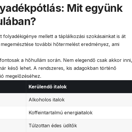
lyadékpótlás: Mit együnk
ulában?
 folyadékigénye mellett a táplálkozási szokásainkat is át
ek megemésztése további hőtermelést eredményez, ami
ontosak a hőhullám során. Nem elegendő csak akkor inni
ár késő lehet. A rendszeres, kis adagokban történő
ció megelőzéséhez.
Kerülendő italok
Alkoholos italok
Koffeintartalmú energiaitalok
Túlzottan édes üdítők