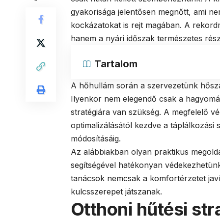
gyakorisága jelentősen megnőtt, ami n
kockázatokat is rejt magában. A rekor
hanem a nyári időszak természetes rész
Tartalom
A hőhullám során a szervezetünk hősza
Ilyenkor nem elegendő csak a hagyomá
stratégiára van szükség. A megfelelő v
optimalizálásától kezdve a táplálkozás
módosításáig.
Az alábbiakban olyan praktikus megold
segítségével hatékonyan védekezhetünk 
tanácsok nemcsak a komfortérzetet jav
kulcsszerepet játszanak.
Otthoni hűtési str