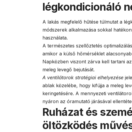
légkondicionáló 
A lakás megfelelő hűtése túlmutat a lé
módszerek alkalmazása sokkal hatékon
használata.
A természetes szellőztetés optimalizálá
amikor a külső hőmérséklet alacsonyabb,
Napközben viszont zárva kell tartani 
meleg levegő bejutását.
A ventilátorok stratégiai elhelyezése
jel
ablak közelébe, hogy kifújja a meleg le
keringetésére. A mennyezeti ventilátoro
nyáron az óramutató járásával ellentétes
Ruházat és szemé
öltözködés művé