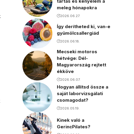
tartás és kényelem a
meleg hónapokra
k
2026.06.27.
Így derítheted ki, van-e
gyümölcsallergiád
2026.06.18.
Mecseki motoros
hétvége: Dél-
Magyarország rejtett
ékköve
2026.06.07.
Hogyan állítsd össze a
saját laborvizsgálati
csomagodat?
k
2026.05.19.
Kinek való a
GerincPilates?