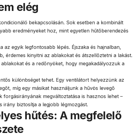
nem elég
gkondicionáló bekapcsolásán. Sok esetben a kombinált
yabb eredményeket hoz, mint egyetlen hűtőberendezés
sa az egyik legfontosabb lépés. Éjszaka és hajnalban,
 érdemes kinyitni az ablakokat és átszellőztetni a lakást.
az ablakokat és a redőnyöket, hogy megakadályozzuk a
entős különbséget tehet. Egy ventilátort helyezzünk az
vegőt, míg egy másikat használjunk a hűvös levegő
k forgásirányának megváltoztatása is hasznos lehet –
 irány biztosítja a legjobb légmozgást.
lyes hűtés: A megfelelő
szete