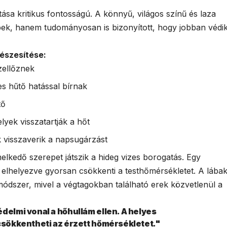
sa kritikus fontosságú. A könnyű, világos színű és laza
k, hanem tudományosan is bizonyított, hogy jobban védi
észesítése:
zellőznek
s hűtő hatással bírnak
tő
lyek visszatartják a hőt
k visszaverik a napsugárzást
elkedő szerepet játszik a hideg vizes borogatás. Egy
elhelyezve gyorsan csökkenti a testhőmérsékletet. A lába
módszer, mivel a végtagokban található erek közvetlenül a
delmi vonal a hőhullám ellen. A helyes
 csökkentheti az érzett hőmérsékletet."