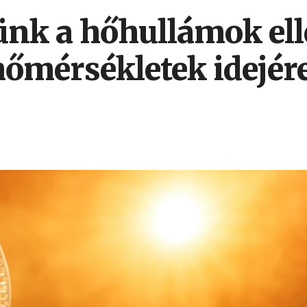
nk a hőhullámok elle
őmérsékletek idejér