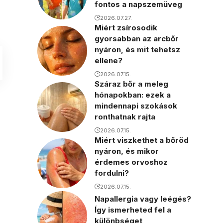
fontos a napszemüveg
2026.07.27.
Miért zsírosodik
gyorsabban az arcbőr
nyáron, és mit tehetsz
ellene?
2026.07.15.
Száraz bőr a meleg
hónapokban: ezek a
mindennapi szokások
ronthatnak rajta
2026.07.15.
Miért viszkethet a bőröd
nyáron, és mikor
érdemes orvoshoz
fordulni?
2026.07.15.
Napallergia vagy leégés?
Így ismerheted fel a
különbséget