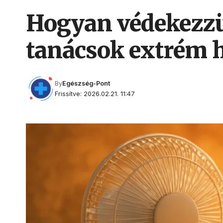
Hogyan védekezzü
tanácsok extrém h
By
Egészség-Pont
Frissítve: 2026.02.21. 11:47