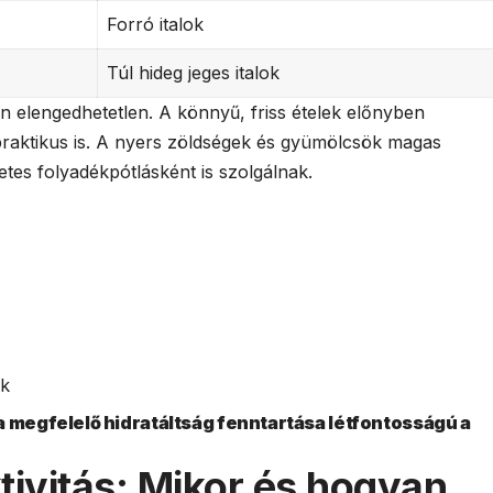
Forró italok
Túl hideg jeges italok
n elengedhetetlen. A könnyű, friss ételek előnyben
raktikus is. A nyers zöldségek és gyümölcsök magas
es folyadékpótlásként is szolgálnak.
ek
a megfelelő hidratáltság fenntartása létfontosságú a
tivitás: Mikor és hogyan