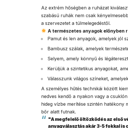
Az extrém hőségben a ruházat kiválasztá
szabású ruhák nem csak kényelmesebbe
a szervezetet a túlmelegedéstől.
A természetes anyagok előnyben r
Pamut és len anyagok, amelyek jól s
Bambusz szálak, amelyek természete
Selyem, amely könnyű és légáteresz
Kerüljük a szintetikus anyagokat, ame
Válasszunk világos színeket, amelye
A személyes hűtés technikái között kiem
nedves kendő a nyakon vagy a csuklón 
hideg vízbe merítése szintén hatékony 
bőr alatt futnak.
"A megfelelő öltözködés az első vé
anyagválasztás akár 3-5 fokkal is