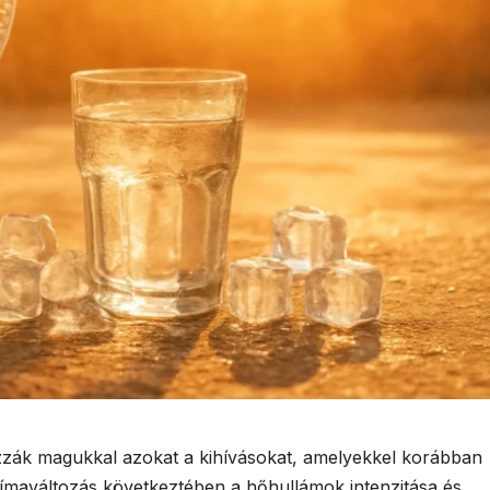
zák magukkal azokat a kihívásokat, amelyekkel korábban
límaváltozás következtében a hőhullámok intenzitása és