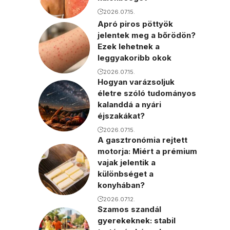
2026.07.15.
Apró piros pöttyök
jelentek meg a bőrödön?
Ezek lehetnek a
leggyakoribb okok
2026.07.15.
Hogyan varázsoljuk
életre szóló tudományos
kalanddá a nyári
éjszakákat?
2026.07.15.
A gasztronómia rejtett
motorja: Miért a prémium
vajak jelentik a
különbséget a
konyhában?
2026.07.12.
Szamos szandál
gyerekeknek: stabil