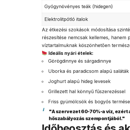
Gyógynövényes teák (hidegen)
Elektrolitpótló italok
Az étkezési szokások módosítása szinté
részesítése nemcsak kellemes, hanem p
víztartalmuknak köszönhetően természet
Ideális nyári ételek:
Görögdinnye és sárgadinnye
Uborka és paradicsom alapú saláták
Joghurt alapú hideg levesek
Grillezett hal könnyű fűszerezéssel
Friss gyümölcsök és bogyós termés
"A szervezet 60-70%-a víz, ezért 
hőszabályozás szempontjából."
Időbeosztás és ak