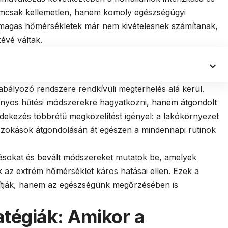
emcsak kellemetlen, hanem komoly egészségügyi
dmagas hőmérsékletek már nem kivételesnek számítanak,
évé váltak.
bályozó rendszere rendkívüli megterhelés alá kerül.
nyos hűtési módszerekre hagyatkozni, hanem átgondolt
édekezés többrétű megközelítést igényel: a lakókörnyezet
i szokások átgondolásán át egészen a mindennapi rutinok
ásokat és bevált módszereket mutatok be, amelyek
az extrém hőmérséklet káros hatásai ellen. Ezek a
ítják, hanem az egészségünk megőrzésében is
atégiák: Amikor a