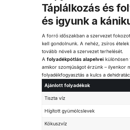
Táplálkozás és fo
és igyunk a kánik
A forró időszakban a szervezet fokozott
kell gondolnunk. A nehéz, zsíros étel
tovább növeli a szervezet terhelését.
A
folyadékpótlás alapelvei
különösen f
amikor szomjúságot érzünk – ilyenkor m
folyadékfogyasztás a kulcs a dehidratá
Ajánlott folyadékok
Tiszta víz
Hígított gyümölcslevek
Kókuszvíz