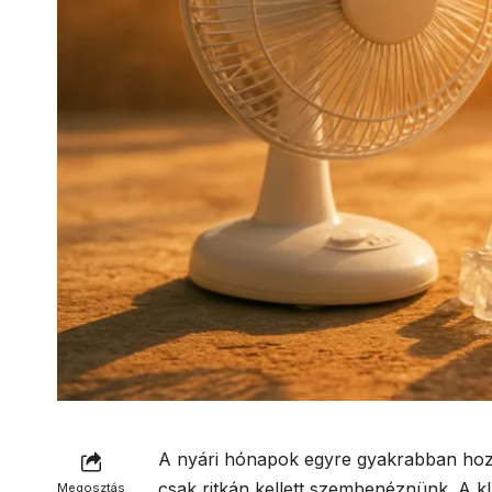
A nyári hónapok egyre gyakrabban hoz
csak ritkán kellett szembenéznünk. A k
Megosztás