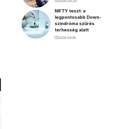
2026.03.23.
NIFTY teszt: a
legpontosabb Down-
szindróma szűrés
terhesség alatt
2026.03.18.
,