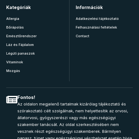
Kategóriák
Információk
Allergia
Adatkezelési tájékoztató
Bőrápolás
Felhasználási feltételek
Emésztőrendszer
Contact
Láz és Fájdalom
Légúti panaszok
Vitaminok
Mozgás
Fontos!
Az oldalon megjelenő tartalmak kizárólag tájékoztató és
szórakoztató célt szolgálnak, nem helyettesítik az orvosi,
állatorvosi, gyógyszerészi vagy más egészségügyi
szakember tanácsát. Az oldal szerkesztésében nem
vesznek részt egészségügyi szakemberek. Bármilyen
panasz, tünet vagy egészségügyi vészhelyzet esetén hívja