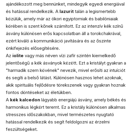
ajándékozott meg bennünket, mindegyik egyedi energiával
és hatással rendelkezik. A
lazurit
talán a legismertebb
közülük, amely már az ókori egyiptomiak és babilóniaiak
körében is szent kőnek számított. Ez az intenzív kék színű
ásvány különösen erős kapcsolatban áll a torokchakrával,
ezért kiváló a kommunikáció javítására és az őszinte
önkifejezés elősegítésére.
Az
iolite
vagy más néven vízi zafír szintén kiemelkedő
jelentőségű a kék ásványok között. Ezt a kristályt gyakran a
"harmadik szem kövének" nevezik, mivel erősíti az intuíciót
és segíti a belső látást. Különösen hasznos lehet azoknak,
akik spirituális fejlődésre törekszenek vagy gyakran hoznak
fontos döntéseket az életükben.
A
kék kalcedon
lágyabb energiájú ásvány, amely békés és
harmonikus légkört teremt. Ez a kristály különösen alkalmas
stresszes időszakokban, mivel természetes nyugtató
hatással rendelkezik és segít feldolgozni az érzelmi
feszültségeket.