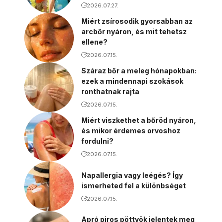
2026.07.27.
Miért zsírosodik gyorsabban az
arcbőr nyáron, és mit tehetsz
ellene?
2026.07.15.
Száraz bőr a meleg hónapokban:
ezek a mindennapi szokások
ronthatnak rajta
2026.07.15.
Miért viszkethet a bőröd nyáron,
és mikor érdemes orvoshoz
fordulni?
2026.07.15.
Napallergia vagy leégés? Így
ismerheted fel a különbséget
2026.07.15.
Apró piros pöttyök jelentek meg