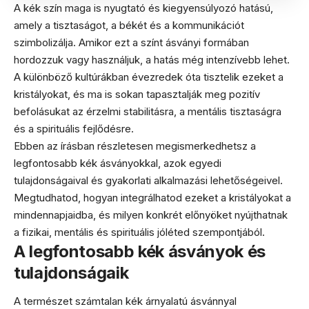
A kék szín maga is nyugtató és kiegyensúlyozó hatású,
amely a tisztaságot, a békét és a kommunikációt
szimbolizálja. Amikor ezt a színt ásványi formában
hordozzuk vagy használjuk, a hatás még intenzívebb lehet.
A különböző kultúrákban évezredek óta tisztelik ezeket a
kristályokat, és ma is sokan tapasztalják meg pozitív
befolásukat az érzelmi stabilitásra, a mentális tisztaságra
és a spirituális fejlődésre.
Ebben az írásban részletesen megismerkedhetsz a
legfontosabb kék ásványokkal, azok egyedi
tulajdonságaival és gyakorlati alkalmazási lehetőségeivel.
Megtudhatod, hogyan integrálhatod ezeket a kristályokat a
mindennapjaidba, és milyen konkrét előnyöket nyújthatnak
a fizikai, mentális és spirituális jóléted szempontjából.
A legfontosabb kék ásványok és
tulajdonságaik
A természet számtalan kék árnyalatú ásvánnyal