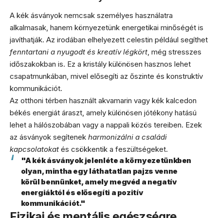
A kék ásványok nemcsak személyes használatra
alkalmasak, hanem környezetünk energetikai minőségét is
javíthatják. Az irodában elhelyezett celestin például segíthet
fenntartani a nyugodt és kreatív légkört
, még stresszes
időszakokban is. Ez a kristály különösen hasznos lehet
csapatmunkában, mivel elősegíti az őszinte és konstruktív
kommunikációt.
Az otthoni térben használt akvamarin vagy kék kalcedon
békés energiát áraszt, amely különösen jótékony hatású
lehet a hálószobában vagy a nappali közös tereiben. Ezek
az ásványok segítenek
harmonizálni a családi
kapcsolatokat
és csökkentik a feszültségeket.
"A kék ásványok jelenléte a környezetünkben
olyan, mintha egy láthatatlan pajzs venne
körül bennünket, amely megvéd a negatív
energiáktól és elősegíti a pozitív
kommunikációt."
Fizikai és mentális egészségre