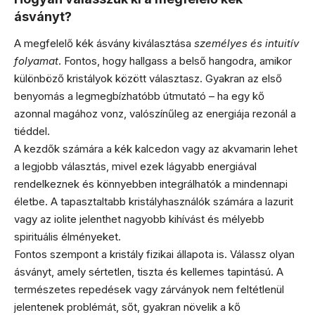
ásványt?
A megfelelő kék ásvány kiválasztása
személyes és intuitív
folyamat
. Fontos, hogy hallgass a belső hangodra, amikor
különböző kristályok között választasz. Gyakran az első
benyomás a legmegbízhatóbb útmutató – ha egy kő
azonnal magához vonz, valószínűleg az energiája rezonál a
tiéddel.
A kezdők számára a kék kalcedon vagy az akvamarin lehet
a legjobb választás, mivel ezek lágyabb energiával
rendelkeznek és könnyebben integrálhatók a mindennapi
életbe. A tapasztaltabb kristályhasználók számára a lazurit
vagy az iolite jelenthet nagyobb kihívást és mélyebb
spirituális élményeket.
Fontos szempont a kristály fizikai állapota is. Válassz olyan
ásványt, amely sértetlen, tiszta és kellemes tapintású. A
természetes repedések vagy zárványok nem feltétlenül
jelentenek problémát, sőt, gyakran növelik a kő