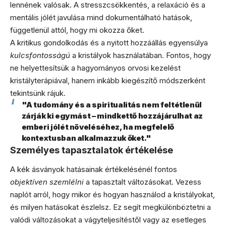
lennének valósak. A stresszcsökkentés, a relaxáció és a
mentális jólét javulása mind dokumentálható hatások,
függetlenül attól, hogy mi okozza őket.
A kritikus gondolkodás és a nyitott hozzáállás egyensúlya
kulcsfontosságú
a kristályok használatában. Fontos, hogy
ne helyettesítsük a hagyományos orvosi kezelést
kristályterápiával, hanem inkább kiegészítő módszerként
tekintsünk rájuk.
"A tudomány és a spiritualitás nem feltétlenül
zárják ki egymást – mindkettő hozzájárulhat az
emberi jólét növeléséhez, ha megfelelő
kontextusban alkalmazzuk őket."
Személyes tapasztalatok értékelése
A kék ásványok hatásainak értékelésénél fontos
objektíven szemlélni
a tapasztalt változásokat. Vezess
naplót arról, hogy mikor és hogyan használod a kristályokat,
és milyen hatásokat észlelsz. Ez segít megkülönböztetni a
valódi változásokat a vágyteljesítéstől vagy az esetleges