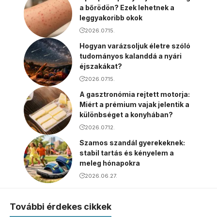
a bőrödön? Ezek lehetnek a
leggyakoribb okok
2026.07.15.
Hogyan varázsoljuk életre szóló
tudományos kalanddá a nyári
éjszakákat?
2026.07.15.
A gasztronómia rejtett motorja:
Miért a prémium vajak jelentik a
különbséget a konyhában?
2026.07.12.
Szamos szandál gyerekeknek:
stabil tartás és kényelem a
meleg hónapokra
2026.06.27.
További érdekes cikkek