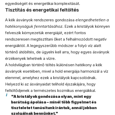
egyediségét és energetikai komplexitását.
Tisztítás és energetikai feltöltés
A kék ásványok rendszeres gondozása
elengedhetetlen a
hatékonyságuk fenntartásához
. Ezek a kristályok könnyen
felveszik környezetük energiáját, ezért fontos
rendszeresen megtisztítani őket a felhalmozódott negatív
energiáktól. A legegyszerűbb módszer a folyó víz alatt
történő átöblítés, de ügyelni kell arra, hogy egyes ásványok
érzékenyek lehetnek a vízre.
A holdvilágban történő töltés különösen hatékony a kék
ásványok esetében, mivel a hold energiája harmonizál a víz
elemmel, amelyhez ezek a kristályok kapcsolódnak.
Helyezd ki az ásványaidat telihold éjszakájára, hogy
feltöltődjenek a természetes kozmikus energiákkal.
"A kristályok gondozása olyan, mint egy
barátság ápolása – minél több figyelmet és
tiszteletet tanúsítunk irántuk, annál jobban
szolgálnak bennünket."