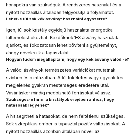
hónapokra van szükségük. A rendszeres használat és a
nyitott hozzáállás általában felgyorsítja a folyamatot.
Lehet-e túl sok kék ásványt használni egyszerre?
Igen, túl sok kristály egyidejű használata energetikai
túlterhelést okozhat. Kezdőknek 1-3 ásvány használata
ajánlott, és fokozatosan lehet bővíteni a gyűjteményt,
ahogy növekszik a tapasztalat.
Hogyan tudom megállapítani, hogy egy kék ásvány valódi-e?
A valódi ásványok természetes variációkat mutatnak
színben és mintázatban. A túl tökéletes vagy egyenletes
megjelenés gyakran mesterséges eredetére utal.
Vásárláskor mindig megbízható forrásokat válassz.
Szükséges-e hinni a kristályok erejében ahhoz, hogy
hatásosak legyenek?
A hit segítheti a hatásokat, de nem feltétlenül szükséges.
Sok szkeptikus ember is tapasztal pozitív változásokat. A
nyitott hozzáállás azonban általában növeli az