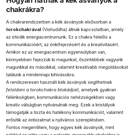
Hogyan hatnak a kék ásványok a
chakrákra?
A chakrarendszerben a kék ásványok elsősorban a
torokchakrával
(Vishuddha) állnak kapcsolatban, amely
az ötödik energiacentrumunk. Ez a chakra felelős a
kommunikációért, az önkifejezésért és a kreativitásért.
Amikor ez az energiacentrum egyensúlyban van,
könnyebben fejezzük ki magunkat, őszintébbek vagyunk
magunkkal és másokkal, valamint kreatívabb megoldásokat
találunk a mindennapi kihívásokra.
A rendszeresen használt kék ásványok segíthetnek
feloldani a torokchakra blokádjait
, amelyek gyakran
félénkségben, kommunikációs nehézségekben vagy
kreatív válságban nyilvánulnak meg. Ezek a kristályok
támogatják a tiszta és hatékony kommunikációt, valamint
erősítik az önbizalmat a nyilvános szereplésben.
Fontos megemlíteni, hogy egyes kék ásványok, mint
például az iolite vagy a celestin, magasabb chakrákra is