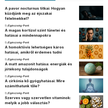
A pavor nocturnus titkai: Hogyan
küzdjünk meg az éjszakai
félelmekkel?
By
Egészség-Pont
A magas kortizol szint tünetei és
hatásai a mindennapokra
By
Egészség-Pont
A homoktövis lehetséges káros
hatásai, amikről érdemes tudni
By
Egészség-Pont
A matt amazonit hatása: energiák és
jótékony tulajdonságok
By
Egészség-Pont
A cirkónia kő gyógyhatásai: Mire
számíthatunk tőle?
By
Egészség-Pont
Szerves vagy szervetlen vitaminok:
melyik a jobb választás?