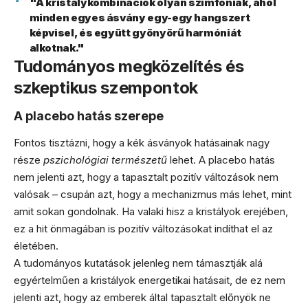
"A kristálykombinációk olyan szimfóniák, ahol
minden egyes ásvány egy-egy hangszert
képvisel, és együtt gyönyörű harmóniát
alkotnak."
Tudományos megközelítés és
szkeptikus szempontok
A placebo hatás szerepe
Fontos tisztázni, hogy a kék ásványok hatásainak nagy
része
pszichológiai természetű
lehet. A placebo hatás
nem jelenti azt, hogy a tapasztalt pozitív változások nem
valósak – csupán azt, hogy a mechanizmus más lehet, mint
amit sokan gondolnak. Ha valaki hisz a kristályok erejében,
ez a hit önmagában is pozitív változásokat indíthat el az
életében.
A tudományos kutatások jelenleg nem támasztják alá
egyértelműen a kristályok energetikai hatásait, de ez nem
jelenti azt, hogy az emberek által tapasztalt előnyök ne