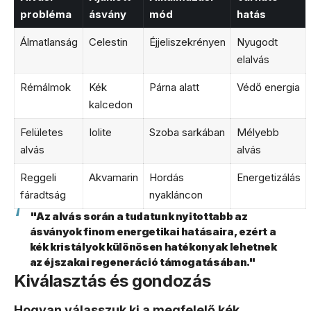
probléma
ásvány
mód
hatás
Álmatlanság
Celestin
Éjjeliszekrényen
Nyugodt
elalvás
Rémálmok
Kék
Párna alatt
Védő energia
kalcedon
Felületes
Iolite
Szoba sarkában
Mélyebb
alvás
alvás
Reggeli
Akvamarin
Hordás
Energetizálás
fáradtság
nyakláncon
"Az alvás során a tudatunk nyitottabb az
ásványok finom energetikai hatásaira, ezért a
kék kristályok különösen hatékonyak lehetnek
az éjszakai regeneráció támogatásában."
Kiválasztás és gondozás
Hogyan válasszuk ki a megfelelő kék