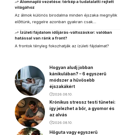
Álomnapló vezetése: térkép a tudatalatti rejtett
világához
Az álmok különös birodalma minden éjszaka megnyílik
előttünk, reggelre azonban gyakran csak…
Ízületi fájdalom időjárás-változáskor: valóban
hatással van ránk a front?
A frontok tényleg fokozhatják az ízületi fájdalmat?
Hogyan aludj jobban
kánikulában? – 6 egyszerű
módszer a hűvösebb
éjszakákért
2026.08.10.
Krónikus stressz testi tünetei:
így jelezhet a bőr, a gyomor és
az alvás
2026.08.10.
Hőguta vagy egyszerű