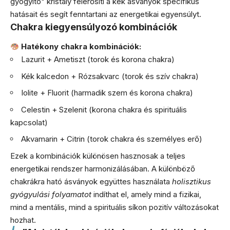
gyógyító" kristály felerősíti a kék ásványok specifikus
hatásait és segít fenntartani az energetikai egyensúlyt.
Chakra kiegyensúlyozó kombinációk
Hatékony chakra kombinációk:
Lazurit + Ametiszt (torok és korona chakra)
Kék kalcedon + Rózsakvarc (torok és szív chakra)
Iolite + Fluorit (harmadik szem és korona chakra)
Celestin + Szelenit (korona chakra és spirituális
kapcsolat)
Akvamarin + Citrin (torok chakra és személyes erő)
Ezek a kombinációk különösen hasznosak a teljes
energetikai rendszer harmonizálásában. A különböző
chakrákra ható ásványok együttes használata
holisztikus
gyógyulási folyamatot
indíthat el, amely mind a fizikai,
mind a mentális, mind a spirituális síkon pozitív változásokat
hozhat.