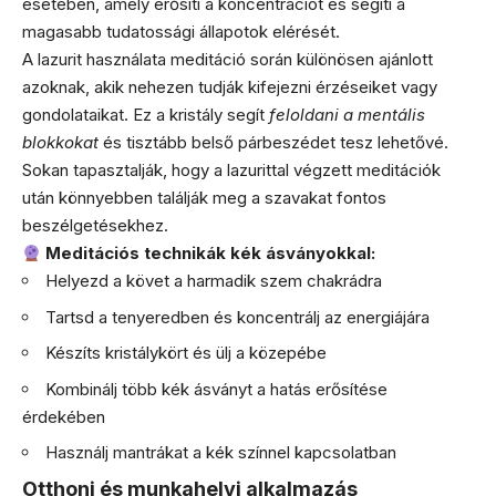
esetében, amely erősíti a koncentrációt és segíti a
magasabb tudatossági állapotok elérését.
A lazurit használata meditáció során különösen ajánlott
azoknak, akik nehezen tudják kifejezni érzéseiket vagy
gondolataikat. Ez a kristály segít
feloldani a mentális
blokkokat
és tisztább belső párbeszédet tesz lehetővé.
Sokan tapasztalják, hogy a lazurittal végzett meditációk
után könnyebben találják meg a szavakat fontos
beszélgetésekhez.
Meditációs technikák kék ásványokkal:
Helyezd a követ a harmadik szem chakrádra
Tartsd a tenyeredben és koncentrálj az energiájára
Készíts kristálykört és ülj a közepébe
Kombinálj több kék ásványt a hatás erősítése
érdekében
Használj mantrákat a kék színnel kapcsolatban
Otthoni és munkahelyi alkalmazás