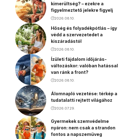
kimerültség? – ezekre a
figyelmeztető jelekre figyelj
2026.08.10.
Hőség és folyadékpótlás – így
védd a szervezetedet a
kiszáradástól
2026.08.10.
Ízületi fájdalom időjárás-
változáskor: valóban hatással
van ránk a front?
2026.08.10.
Álomnapló vezetése: térkép a
tudatalatti rejtett világához
2026.07.29.
Gyermekek szemvédelme
nyáron: nem csak a strandon
fontos a napszemüveg