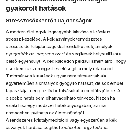
gyakorolt hatások
Stresszcsökkentő tulajdonságok
A modern élet egyik legnagyobb kihívása a krónikus
stressz kezelése. A kék ásványok természetes
stresszoldó tulajdonságokkal rendelkeznek, amelyek
nyugtatják az idegrendszert
és segítenek helyreállítani a
belső egyensúlyt. A kék kalcedon például ismert arról, hogy
csökkenti a szorongást és elősegíti a mély relaxációt.
Tudományos kutatások ugyan nem támasztják alá
egyértelműen a kristályok gyógyító hatását, de sok ember
tapasztalja meg pozitív befolyásukat a mentális jólétre. A
placebo hatás sem elhanyagolható tényező, hiszen ha
valaki hisz egy módszer hatékonyságában, az már
önmagában javíthatja az életminőségét.
A rendszeres kristálymeditáció vagy egyszerűen a kék
ásványok hordása segíthet
kialakítani egy tudatos