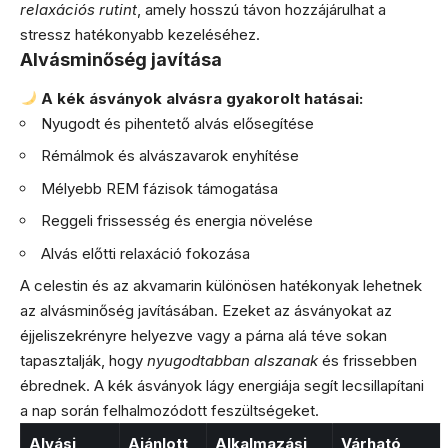
relaxációs rutint
, amely hosszú távon hozzájárulhat a
stressz hatékonyabb kezeléséhez.
Alvásminőség javítása
A kék ásványok alvásra gyakorolt hatásai:
Nyugodt és pihentető alvás elősegítése
Rémálmok és alvászavarok enyhítése
Mélyebb REM fázisok támogatása
Reggeli frissesség és energia növelése
Alvás előtti relaxáció fokozása
A celestin és az akvamarin különösen hatékonyak lehetnek
az alvásminőség javításában. Ezeket az ásványokat az
éjjeliszekrényre helyezve vagy a párna alá téve sokan
tapasztalják, hogy
nyugodtabban alszanak
és frissebben
ébrednek. A kék ásványok lágy energiája segít lecsillapítani
a nap során felhalmozódott feszültségeket.
Alvási
Ajánlott
Alkalmazási
Várható