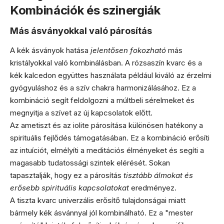
Kombinációk és szinergiák
Más ásványokkal való párosítás
A kék ásványok hatása
jelentősen fokozható
más
kristályokkal való kombinálásban. A rózsaszín kvarc és a
kék kalcedon együttes használata például kiváló az érzelmi
gyógyuláshoz és a szív chakra harmonizálásához. Ez a
kombináció segít feldolgozni a múltbeli sérelmeket és
megnyitja a szívet az új kapcsolatok előtt.
Az ametiszt és az iolite párosítása különösen hatékony a
spirituális fejlődés támogatásában. Ez a kombináció erősíti
az intuíciót, elmélyíti a meditációs élményeket és segíti a
magasabb tudatossági szintek elérését. Sokan
tapasztalják, hogy ez a párosítás
tisztább álmokat és
erősebb spirituális kapcsolatokat
eredményez.
A tiszta kvarc univerzális erősítő tulajdonságai miatt
bármely kék ásvánnyal jól kombinálható. Ez a "mester