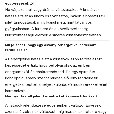
egybeesésektől.
Ne várj azonnali vagy drámai változásokat. A kristályok
hatása általában finom és fokozatos, inkább a hosszú távú
jólét támogatásában nyilvánul meg, mint látványos
gyógyulásban. A türelem és a következetesség
kulcsfontosságú elemek a sikeres kristályhasználatban.
Mit jelent az, hogy egy ásvány "energetikai hatással"
rendelkezik?
Az energetikai hatás alatt a kristályok azon feltételezett
képességét értjük, hogy befolyásolják az emberi
energiamezőt és chakrarendszert. Ez egy spirituális
koncepció, amely szerint minden élő lény rendelkezik
energetikai testtel, amelyet különböző módszerekkel lehet
harmonizálni.
Mennyi idő alatt jelentkeznek a kék ásványok hatásai?
A hatások jelentkezése egyénenként változó. Egyesek
azonnal érzékelnek változást, míg másoknak hetekre vagy