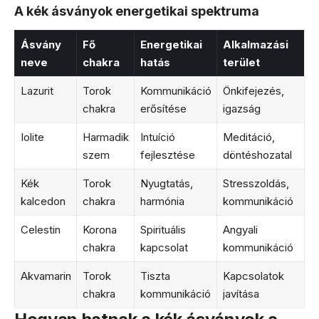
A kék ásványok energetikai spektruma
Ásvány
Fő
Energetikai
Alkalmazási
neve
chakra
hatás
terület
Lazurit
Torok
Kommunikáció
Önkifejezés,
chakra
erősítése
igazság
Iolite
Harmadik
Intuíció
Meditáció,
szem
fejlesztése
döntéshozatal
Kék
Torok
Nyugtatás,
Stresszoldás,
kalcedon
chakra
harmónia
kommunikáció
Celestin
Korona
Spirituális
Angyali
chakra
kapcsolat
kommunikáció
Akvamarin
Torok
Tiszta
Kapcsolatok
chakra
kommunikáció
javítása