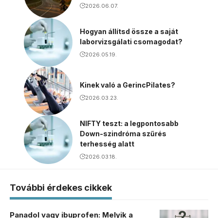
2026.06.07.
Hogyan állítsd össze a saját
laborvizsgálati csomagodat?
2026.05.19.
Kinek való a GerincPilates?
2026.03.23.
NIFTY teszt: a legpontosabb
Down-szindróma szűrés
terhesség alatt
2026.03.18.
További érdekes cikkek
Panadol vagy ibuprofen: Melyik a