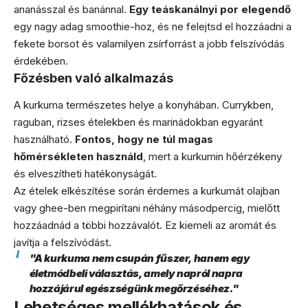
ananásszal és banánnal.
Egy teáskanálnyi por elegendő
egy nagy adag smoothie-hoz, és ne felejtsd el hozzáadni a
fekete borsot és valamilyen zsírforrást a jobb felszívódás
érdekében.
Főzésben való alkalmazás
A kurkuma természetes helye a konyhában. Currykben,
raguban, rizses ételekben és marinádokban egyaránt
használható.
Fontos, hogy ne túl magas
hőmérsékleten használd
, mert a kurkumin hőérzékeny
és elveszítheti hatékonyságát.
Az ételek elkészítése során érdemes a kurkumát olajban
vagy ghee-ben megpirítani néhány másodpercig, mielőtt
hozzáadnád a többi hozzávalót. Ez kiemeli az aromát és
javítja a felszívódást.
"A kurkuma nem csupán fűszer, hanem egy
életmódbeli választás, amely napról napra
hozzájárul egészségünk megőrzéséhez."
Lehetséges mellékhatások és