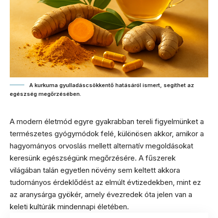
A kurkuma gyulladáscsökkentő hatásáról ismert, segíthet az
egészség megőrzésében.
A modern életmód egyre gyakrabban tereli figyelmünket a
természetes gyógymódok felé, különösen akkor, amikor a
hagyományos orvoslás mellett alternatív megoldásokat
keresünk egészségünk megőrzésére. A fűszerek
világában talán egyetlen növény sem keltett akkora
tudományos érdeklődést az elmúlt évtizedekben, mint ez
az aranysárga gyökér, amely évezredek óta jelen van a
keleti kultúrák mindennapi életében.