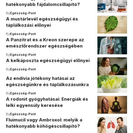
hatékonyabb fájdalomcsillapító?
By
Egészség-Pont
A mustárlevél egészségügyi és
táplálkozási előnyei
By
Egészség-Pont
A Panzitrat és a Kreon szerepe az
emésztőrendszer egészségében
By
Egészség-Pont
A kelkáposzta egészségügyi előnyei
By
Egészség-Pont
Az endívia jótékony hatásai az
egészségünkre és táplálkozásunkra
By
Egészség-Pont
A rodonit gyógyhatásai: Energiák és
lelki egyensúly keresése
By
Egészség-Pont
Fluimucil vagy Ambroxol: melyik a
hatékonyabb köhögéscsillapító?