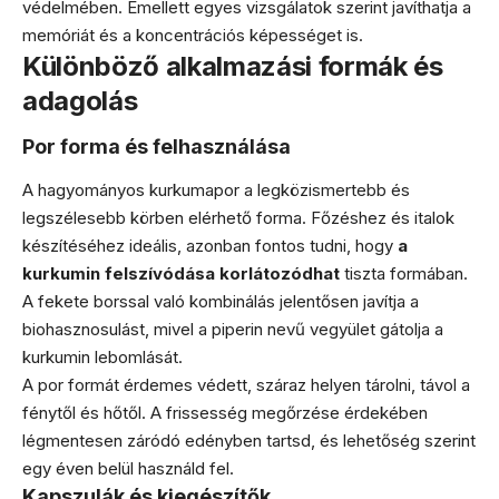
védelmében. Emellett egyes vizsgálatok szerint javíthatja a
memóriát és a koncentrációs képességet is.
Különböző alkalmazási formák és
adagolás
Por forma és felhasználása
A hagyományos kurkumapor a legközismertebb és
legszélesebb körben elérhető forma. Főzéshez és italok
készítéséhez ideális, azonban fontos tudni, hogy
a
kurkumin felszívódása korlátozódhat
tiszta formában.
A fekete borssal való kombinálás jelentősen javítja a
biohasznosulást, mivel a piperin nevű vegyület gátolja a
kurkumin lebomlását.
A por formát érdemes védett, száraz helyen tárolni, távol a
fénytől és hőtől. A frissesség megőrzése érdekében
légmentesen záródó edényben tartsd, és lehetőség szerint
egy éven belül használd fel.
Kapszulák és kiegészítők