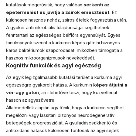
kutatások megerősítik, hogy valóban
serkenti az
epetermelést és javítja a zsírok emésztését
. Ez
különösen hasznos nehéz, zsíros ételek fogyasztása után.
A gyökér antimikrobiális tulajdonságai segíthetnek
fenntartani az egészséges bélflóra egyensúlyát. Egyes
tanulmányok szerint a kurkumin képes gátolni bizonyos
káros baktériumok szaporodását, miközben támogatja a
hasznos mikroorganizmusok növekedését.
Kognitív funkciók és agyi egészség
Az egyik legizgalmasabb kutatási terület a kurkuma agyi
egészségre gyakorolt hatása. A kurkumin
képes átjutni a
vér-agy gáton
, ami lehetővé teszi, hogy közvetlenül
hasson az agyszövetre.
Állatmodellek alapján úgy tűnik, hogy a kurkumin segíthet
megelőzni vagy lassítani bizonyos neurodegeneratív
betegségek progresszióját. A gyulladáscsökkentő és
antioxidáns hatások különösen fontosak az agyi sejtek