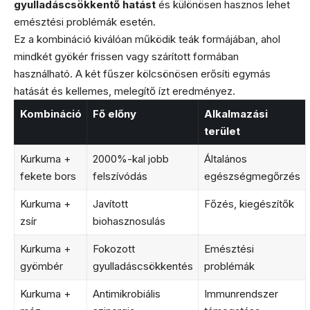
gyulladáscsökkentő hatást
és különösen hasznos lehet
emésztési problémák esetén.
Ez a kombináció kiválóan működik teák formájában, ahol
mindkét gyökér frissen vagy szárított formában
használható. A két fűszer kölcsönösen erősíti egymás
hatását és kellemes, melegítő ízt eredményez.
Kombináció
Fő előny
Alkalmazási
terület
Kurkuma +
2000%-kal jobb
Általános
fekete bors
felszívódás
egészségmegőrzés
Kurkuma +
Javított
Főzés, kiegészítők
zsír
biohasznosulás
Kurkuma +
Fokozott
Emésztési
gyömbér
gyulladáscsökkentés
problémák
Kurkuma +
Antimikrobiális
Immunrendszer