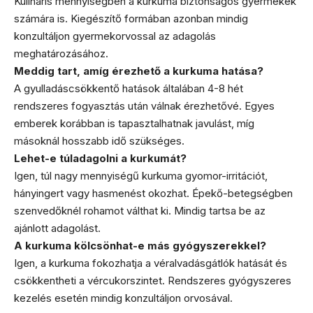
Kulináris mennyiségben a kurkuma biztonságos gyermekek
számára is. Kiegészítő formában azonban mindig
konzultáljon gyermekorvossal az adagolás
meghatározásához.
Meddig tart, amíg érezhető a kurkuma hatása?
A gyulladáscsökkentő hatások általában 4-8 hét
rendszeres fogyasztás után válnak érezhetővé. Egyes
emberek korábban is tapasztalhatnak javulást, míg
másoknál hosszabb idő szükséges.
Lehet-e túladagolni a kurkumát?
Igen, túl nagy mennyiségű kurkuma gyomor-irritációt,
hányingert vagy hasmenést okozhat. Épekő-betegségben
szenvedőknél rohamot válthat ki. Mindig tartsa be az
ajánlott adagolást.
A kurkuma kölcsönhat-e más gyógyszerekkel?
Igen, a kurkuma fokozhatja a véralvadásgátlók hatását és
csökkentheti a vércukorszintet. Rendszeres gyógyszeres
kezelés esetén mindig konzultáljon orvosával.