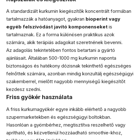
A standardizált kurkumin kiegészítők koncentrált formában
tartalmazzák a hatóanyagot, gyakran
bioperint vagy
egyéb felszívódást javító komponenseket
is
tartalmaznak. Ez a forma különösen praktikus azok
számára, akik terápiás adagokat szeretnének bevenni.
Az adagolás tekintetében fontos betartani a gyártó
ajánlásait. Általában 500-1000 mg kurkumin naponta
biztonságos és hatékony dózisnak tekinthető egészséges
felnőttek számára, azonban mindig konzultálj egészségügyi
szakemberrel, mielőtt nagyobb mennyiségű kiegészítőt
kezdesz szedni.
Friss gyökér használata
A friss kurkumagyökér egyre inkább elérhető a nagyobb
szupermarketekben és egészségügyi boltokban.
Hasonlóan a gyömbérhez, megtisztítva reszelhető vagy
aprítható, és közvetlenül hozzáadható smoothie-khoz,