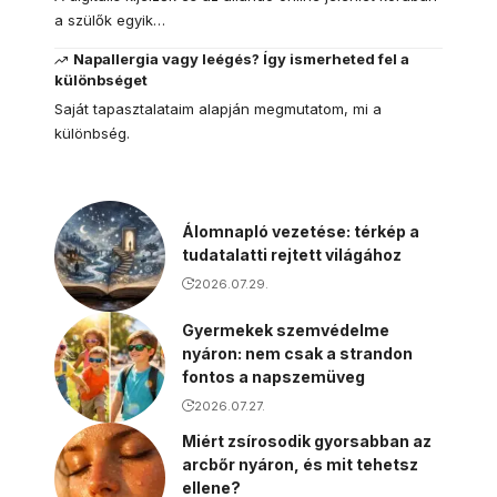
a szülők egyik…
Napallergia vagy leégés? Így ismerheted fel a
különbséget
Saját tapasztalataim alapján megmutatom, mi a
különbség.
Álomnapló vezetése: térkép a
tudatalatti rejtett világához
2026.07.29.
Gyermekek szemvédelme
nyáron: nem csak a strandon
fontos a napszemüveg
2026.07.27.
Miért zsírosodik gyorsabban az
arcbőr nyáron, és mit tehetsz
ellene?