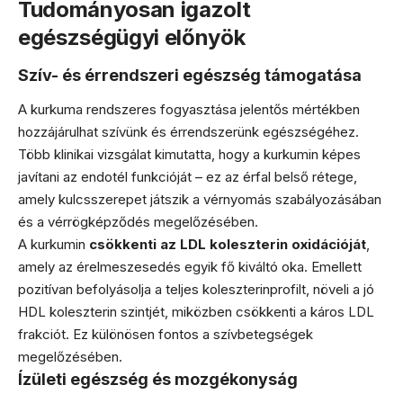
Tudományosan igazolt
egészségügyi előnyök
Szív- és érrendszeri egészség támogatása
A kurkuma rendszeres fogyasztása jelentős mértékben
hozzájárulhat szívünk és érrendszerünk egészségéhez.
Több klinikai vizsgálat kimutatta, hogy a kurkumin képes
javítani az endotél funkcióját – ez az érfal belső rétege,
amely kulcsszerepet játszik a vérnyomás szabályozásában
és a vérrögképződés megelőzésében.
A kurkumin
csökkenti az LDL koleszterin oxidációját
,
amely az érelmeszesedés egyik fő kiváltó oka. Emellett
pozitívan befolyásolja a teljes koleszterinprofilt, növeli a jó
HDL koleszterin szintjét, miközben csökkenti a káros LDL
frakciót. Ez különösen fontos a szívbetegségek
megelőzésében.
Ízületi egészség és mozgékonyság