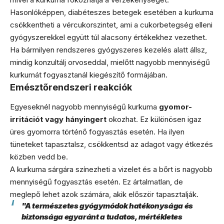
Hasonlóképpen, diabéteszes betegek esetében a kurkuma
csökkentheti a vércukorszintet, ami a cukorbetegség elleni
gyógyszerekkel együtt túl alacsony értékekhez vezethet.
Ha bármilyen rendszeres gyógyszeres kezelés alatt állsz,
mindig konzultálj orvoseddal, mielőtt nagyobb mennyiségű
kurkumát fogyasztanál kiegészítő formájában.
Emésztőrendszeri reakciók
Egyeseknél nagyobb mennyiségű kurkuma
gyomor-
irritációt vagy hányingert
okozhat. Ez különösen igaz
üres gyomorra történő fogyasztás esetén. Ha ilyen
tüneteket tapasztalsz, csökkentsd az adagot vagy étkezés
közben vedd be.
A kurkuma sárgára színezheti a vizelet és a bőrt is nagyobb
mennyiségű fogyasztás esetén. Ez ártalmatlan, de
meglepő lehet azok számára, akik először tapasztalják.
"A természetes gyógymódok hatékonysága és
biztonsága egyaránt a tudatos, mértékletes