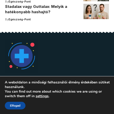
By
Egészség-Pont
Stadalax vagy Guttalax: Melyik a
hatékonyabb hashajtó?
By
Egészség-Pont
A weboldalon a minőségi felhasználói élmény érdekében sütiket
használunk.
You can find out more about which cookies we are using or
switch them off in
settings
.
Kategóriák
Információk
Elfogad
Allergia
Adatkezelési tájékoztató