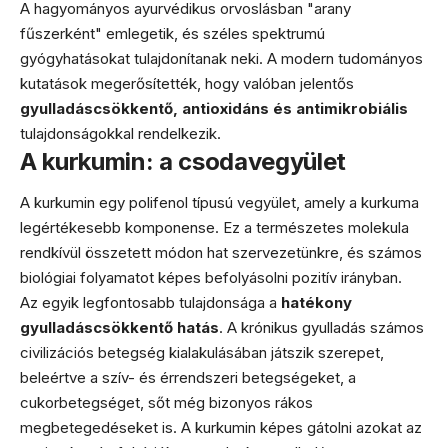
A hagyományos ayurvédikus orvoslásban "arany
fűszerként" emlegetik, és széles spektrumú
gyógyhatásokat tulajdonítanak neki. A modern tudományos
kutatások megerősítették, hogy valóban jelentős
gyulladáscsökkentő, antioxidáns és antimikrobiális
tulajdonságokkal rendelkezik.
A kurkumin: a csodavegyület
A kurkumin egy polifenol típusú vegyület, amely a kurkuma
legértékesebb komponense. Ez a természetes molekula
rendkívül összetett módon hat szervezetünkre, és számos
biológiai folyamatot képes befolyásolni pozitív irányban.
Az egyik legfontosabb tulajdonsága a
hatékony
gyulladáscsökkentő hatás
. A krónikus gyulladás számos
civilizációs betegség kialakulásában játszik szerepet,
beleértve a szív- és érrendszeri betegségeket, a
cukorbetegséget, sőt még bizonyos rákos
megbetegedéseket is. A kurkumin képes gátolni azokat az