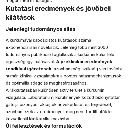
megőrizheti minőségét.
Kutatási eredmények és jövőbeli
kilátások
Jelenlegi tudományos állás
A kurkumával kapcsolatos kutatások száma
exponenciálisan növekszik. Jelenleg több mint 3000
tudományos publikáció foglalkozik a kurkumin különféle
egészségügyi hatásaival.
A preklinikai eredmények
rendkívül ígéretesek
, azonban még szükség van további
humán klinikai vizsgálatokra a pontos hatásmechanizmusok
és optimális adagolás meghatározásához.
A rákkutatásban különösen aktív terület a kurkumin
vizsgálata. Laboratóriumi körülmények között bizonyítottan
gátolja bizonyos ráksejtek növekedését és terjedését,
azonban ezek az eredmények még nem fordíthatók le
közvetlenül klinikai alkalmazásba.
Új fejlesztések és formulációk