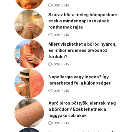
2026.07.15.
Száraz bőr a meleg hónapokban:
ezek a mindennapi szokások
ronthatnak rajta
2026.07.15.
Miért viszkethet a bőröd nyáron,
és mikor érdemes orvoshoz
fordulni?
2026.07.15.
Napallergia vagy leégés? Így
ismerheted fel a különbséget
2026.07.15.
Apró piros pöttyök jelentek meg
a bőrödön? Ezek lehetnek a
leggyakoribb okok
2026.07.15.