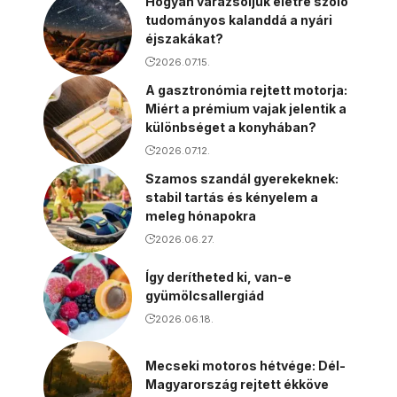
Hogyan varázsoljuk életre szóló
tudományos kalanddá a nyári
éjszakákat?
2026.07.15.
A gasztronómia rejtett motorja:
Miért a prémium vajak jelentik a
különbséget a konyhában?
2026.07.12.
Szamos szandál gyerekeknek:
stabil tartás és kényelem a
meleg hónapokra
2026.06.27.
Így derítheted ki, van-e
gyümölcsallergiád
2026.06.18.
Mecseki motoros hétvége: Dél-
Magyarország rejtett ékköve