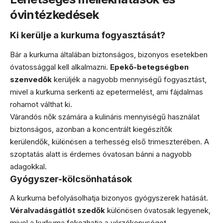
óvintézkedések
Ki kerülje a kurkuma fogyasztását?
Bár a kurkuma általában biztonságos, bizonyos esetekben
óvatossággal kell alkalmazni.
Epekő-betegségben
szenvedők
kerüljék a nagyobb mennyiségű fogyasztást,
mivel a kurkuma serkenti az epetermelést, ami fájdalmas
rohamot válthat ki.
Várandós nők számára a kulináris mennyiségű használat
biztonságos, azonban a koncentrált kiegészítők
kerülendők, különösen a terhesség első trimeszterében. A
szoptatás alatt is érdemes óvatosan bánni a nagyobb
adagokkal.
Gyógyszer-kölcsönhatások
A kurkuma befolyásolhatja bizonyos gyógyszerek hatását.
Véralvadásgátlót szedők
különösen óvatosak legyenek,
mivel a kurkuma fokozhatja a vérzékenységet.