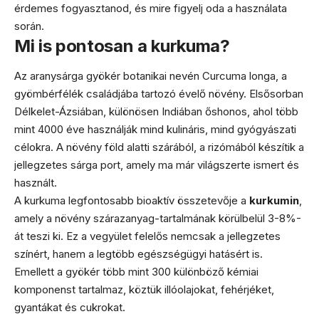
érdemes fogyasztanod, és mire figyelj oda a használata
során.
Mi is pontosan a kurkuma?
Az aranysárga gyökér botanikai nevén Curcuma longa, a
gyömbérfélék családjába tartozó évelő növény. Elsősorban
Délkelet-Ázsiában, különösen Indiában őshonos, ahol több
mint 4000 éve használják mind kulináris, mind gyógyászati
célokra. A növény föld alatti szárából, a rizómából készítik a
jellegzetes sárga port, amely ma már világszerte ismert és
használt.
A kurkuma legfontosabb bioaktív összetevője a
kurkumin
,
amely a növény szárazanyag-tartalmának körülbelül 3-8%-
át teszi ki. Ez a vegyület felelős nemcsak a jellegzetes
színért, hanem a legtöbb egészségügyi hatásért is.
Emellett a gyökér több mint 300 különböző kémiai
komponenst tartalmaz, köztük illóolajokat, fehérjéket,
gyantákat és cukrokat.