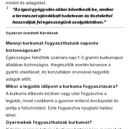
módot és adagolást.
"Az igazi gyógyulás akkor következik be, amikor
a természet ajándékait tudatosan és tisztelettel
használjuk fel egészségünk szolgálatában."
Gyakran Ismételt Kérdések
Mennyi kurkumát fogyaszthatunk naponta
biztonságosan?
Egészséges felnőttek számára napi 1-3 gramm kurkumapor
általában biztonságos. Kiegészítők esetén kövesse a
gyártó utasításait, és konzultáljon orvosával nagyobb
adagok előtt.
Mikor a legjobb időpont a kurkuma fogyasztására?
A kurkuma étkezés közben vagy után fogyasztva a
legjobb, mivel csökkenti a gyomor-irritáció kockázatát és
javítja a felszívódást. Este fogyasztva nyugtató hatású
lehet.
Gyermekek fogyaszthatnak kurkumát?