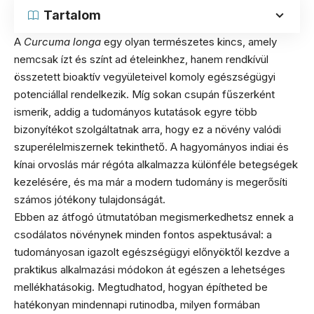
Tartalom
A
Curcuma longa
egy olyan természetes kincs, amely
nemcsak ízt és színt ad ételeinkhez, hanem rendkívül
összetett bioaktív vegyületeivel komoly egészségügyi
potenciállal rendelkezik. Míg sokan csupán fűszerként
ismerik, addig a tudományos kutatások egyre több
bizonyítékot szolgáltatnak arra, hogy ez a növény valódi
szuperélelmiszernek tekinthető. A hagyományos indiai és
kínai orvoslás már régóta alkalmazza különféle betegségek
kezelésére, és ma már a modern tudomány is megerősíti
számos jótékony tulajdonságát.
Ebben az átfogó útmutatóban megismerkedhetsz ennek a
csodálatos növénynek minden fontos aspektusával: a
tudományosan igazolt egészségügyi előnyöktől kezdve a
praktikus alkalmazási módokon át egészen a lehetséges
mellékhatásokig. Megtudhatod, hogyan építheted be
hatékonyan mindennapi rutinodba, milyen formában