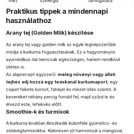
méz
szinergia
támogatása
Praktikus tippek a mindennapi
használathoz
Arany tej (Golden Milk) készítése
Az arany tej vagy golden milk az egyik legnépszerűbb
módja a kurkuma fogyasztásának. Ez a hagyományos
ayurvédikus ital nemcsak egészséges, hanem rendkívül
ízletes is.
Az alaprecept egyszerű:
meleg növényi vagy állati
tejhez adj hozzá egy teáskanál kurkumaport
, egy
csipet fekete borsot, fahéjat és mézet ízlés szerint. A
keveréket néhány percig forrald fel, majd szűrd le és
élvezd este, lefekvés előtt.
Smoothie-k és turmixok
A kurkuma kiválóan illeszkedik különféle gyümölcs- és
zöldségturmixokba. Különösen jól harmonizál a mangóval,