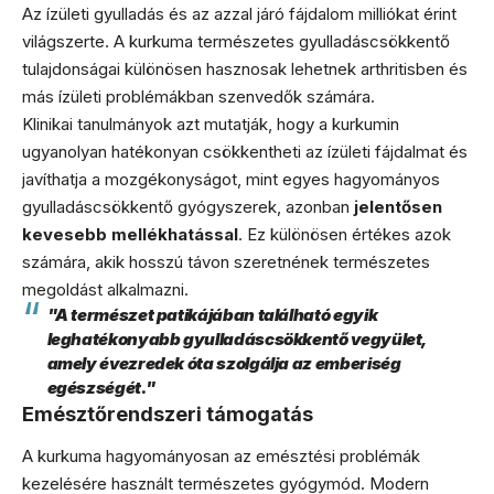
Az ízületi gyulladás és az azzal járó fájdalom milliókat érint
világszerte. A kurkuma természetes gyulladáscsökkentő
tulajdonságai különösen hasznosak lehetnek arthritisben és
más ízületi problémákban szenvedők számára.
Klinikai tanulmányok azt mutatják, hogy a kurkumin
ugyanolyan hatékonyan csökkentheti az ízületi fájdalmat és
javíthatja a mozgékonyságot, mint egyes hagyományos
gyulladáscsökkentő gyógyszerek, azonban
jelentősen
kevesebb mellékhatással
. Ez különösen értékes azok
számára, akik hosszú távon szeretnének természetes
megoldást alkalmazni.
"A természet patikájában található egyik
leghatékonyabb gyulladáscsökkentő vegyület,
amely évezredek óta szolgálja az emberiség
egészségét."
Emésztőrendszeri támogatás
A kurkuma hagyományosan az emésztési problémák
kezelésére használt természetes gyógymód. Modern