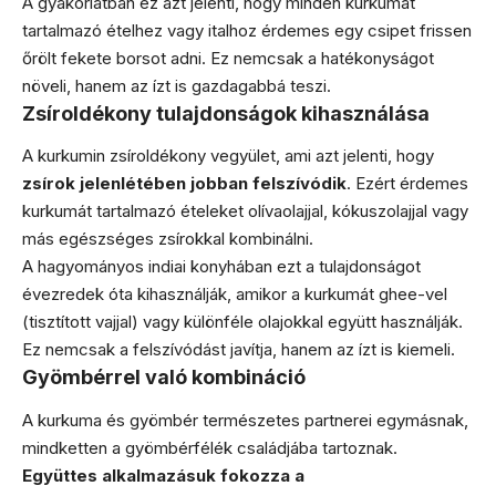
A gyakorlatban ez azt jelenti, hogy minden kurkumát
tartalmazó ételhez vagy italhoz érdemes egy csipet frissen
őrölt fekete borsot adni. Ez nemcsak a hatékonyságot
növeli, hanem az ízt is gazdagabbá teszi.
Zsíroldékony tulajdonságok kihasználása
A kurkumin zsíroldékony vegyület, ami azt jelenti, hogy
zsírok jelenlétében jobban felszívódik
. Ezért érdemes
kurkumát tartalmazó ételeket olívaolajjal, kókuszolajjal vagy
más egészséges zsírokkal kombinálni.
A hagyományos indiai konyhában ezt a tulajdonságot
évezredek óta kihasználják, amikor a kurkumát ghee-vel
(tisztított vajjal) vagy különféle olajokkal együtt használják.
Ez nemcsak a felszívódást javítja, hanem az ízt is kiemeli.
Gyömbérrel való kombináció
A kurkuma és gyömbér természetes partnerei egymásnak,
mindketten a gyömbérfélék családjába tartoznak.
Együttes alkalmazásuk fokozza a