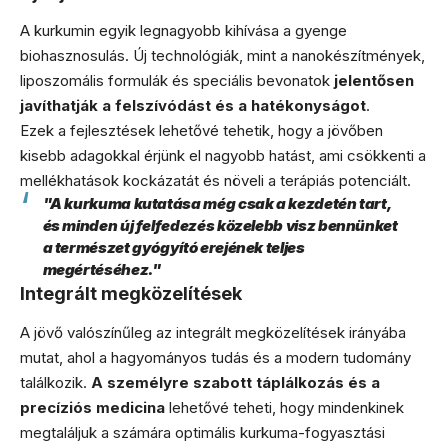
A kurkumin egyik legnagyobb kihívása a gyenge
biohasznosulás. Új technológiák, mint a nanokészítmények,
liposzomális formulák és speciális bevonatok
jelentősen
javíthatják a felszívódást és a hatékonyságot
.
Ezek a fejlesztések lehetővé tehetik, hogy a jövőben
kisebb adagokkal érjünk el nagyobb hatást, ami csökkenti a
mellékhatások kockázatát és növeli a terápiás potenciált.
"A kurkuma kutatása még csak a kezdetén tart,
és minden új felfedezés közelebb visz bennünket
a természet gyógyító erejének teljes
megértéséhez."
Integrált megközelítések
A jövő valószínűleg az integrált megközelítések irányába
mutat, ahol a hagyományos tudás és a modern tudomány
találkozik.
A személyre szabott táplálkozás és a
precíziós medicina
lehetővé teheti, hogy mindenkinek
megtaláljuk a számára optimális kurkuma-fogyasztási