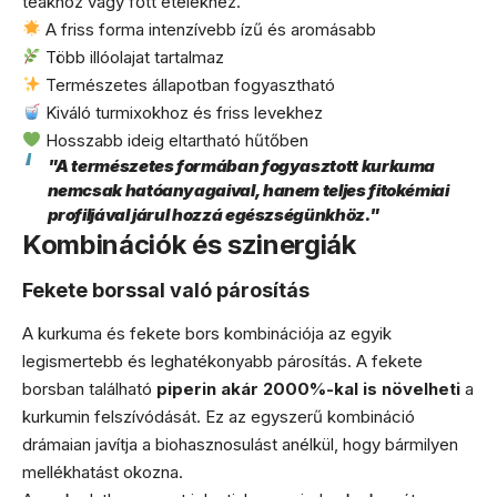
teákhoz vagy főtt ételekhez.
A friss forma intenzívebb ízű és aromásabb
Több illóolajat tartalmaz
Természetes állapotban fogyasztható
Kiváló turmixokhoz és friss levekhez
Hosszabb ideig eltartható hűtőben
"A természetes formában fogyasztott kurkuma
nemcsak hatóanyagaival, hanem teljes fitokémiai
profiljával járul hozzá egészségünkhöz."
Kombinációk és szinergiák
Fekete borssal való párosítás
A kurkuma és fekete bors kombinációja az egyik
legismertebb és leghatékonyabb párosítás. A fekete
borsban található
piperin akár 2000%-kal is növelheti
a
kurkumin felszívódását. Ez az egyszerű kombináció
drámaian javítja a biohasznosulást anélkül, hogy bármilyen
mellékhatást okozna.