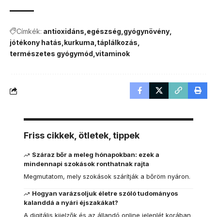
Címkék:
antioxidáns
egészség
gyógynövény
jótékony hatás
kurkuma
táplálkozás
természetes gyógymód
vitaminok
Friss cikkek, ötletek, tippek
Száraz bőr a meleg hónapokban: ezek a
mindennapi szokások ronthatnak rajta
Megmutatom, mely szokások szárítják a bőröm nyáron.
Hogyan varázsoljuk életre szóló tudományos
kalanddá a nyári éjszakákat?
A digitális kijelzők és az állandó online jelenlét korában