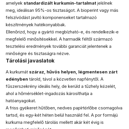
amelyek
standardizált kurkumin-tartalmat
jelölnek
meg, ideálisan 95%-os tisztaságot. A bioperint vagy más
felszívódást javító komponenseket tartalmazó
készítmények hatékonyabbak.
Ellenőrizd, hogy a gyártó megbízható-e, és rendelkezik-e
megfelelő minősítésekkel. A harmadik féltől származó
tesztelési eredmények további garanciát jelentenek a
minőségre és tisztaságra nézve.
Tárolási javaslatok
A kurkumát
száraz, hűvös helyen, légmentesen zárt
edényben
tárold, távol a közvetlen napfénytől. A
fűszerszekrény ideális hely, de kerüld a tűzhely közelét,
ahol a hőmérséklet-ingadozás károsíthatja a
hatóanyagokat.
A friss gyökeret hűtőben, nedves papírtörlőbe csomagolva
tartsd, és egy-két héten belül használd fel. A por formájú
kurkuma megfelelő tárolás mellett akár két évig is