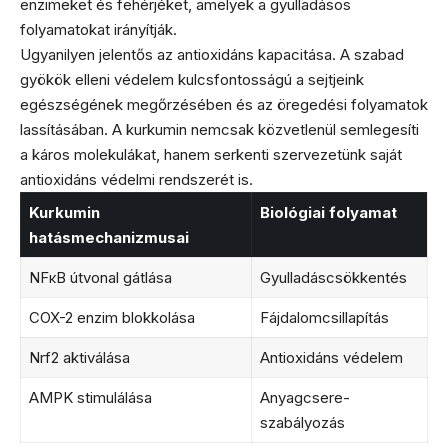
enzimeket és fehérjéket, amelyek a gyulladásos
folyamatokat irányítják.
Ugyanilyen jelentős az antioxidáns kapacitása. A szabad
gyökök elleni védelem kulcsfontosságú a sejtjeink
egészségének megőrzésében és az öregedési folyamatok
lassításában. A kurkumin nemcsak közvetlenül semlegesíti
a káros molekulákat, hanem serkenti szervezetünk saját
antioxidáns védelmi rendszerét is.
Kurkumin
Biológiai folyamat
hatásmechanizmusai
NFκB útvonal gátlása
Gyulladáscsökkentés
COX-2 enzim blokkolása
Fájdalomcsillapítás
Nrf2 aktiválása
Antioxidáns védelem
AMPK stimulálása
Anyagcsere-
szabályozás