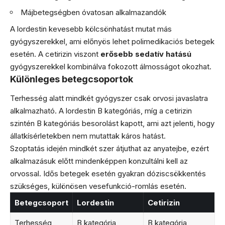
Májbetegségben óvatosan alkalmazandók
A lordestin kevesebb kölcsönhatást mutat más
gyógyszerekkel, ami előnyös lehet polimedikaciós betegek
esetén. A cetirizin viszont
erősebb sedatív hatású
gyógyszerekkel kombinálva fokozott álmosságot okozhat.
Különleges betegcsoportok
Terhesség alatt mindkét gyógyszer csak orvosi javaslatra
alkalmazható. A lordestin B kategóriás, míg a cetirizin
szintén B kategóriás besorolást kapott, ami azt jelenti, hogy
állatkísérletekben nem mutattak káros hatást.
Szoptatás idején mindkét szer átjuthat az anyatejbe, ezért
alkalmazásuk előtt mindenképpen konzultálni kell az
orvossal. Idős betegek esetén gyakran dóziscsökkentés
szükséges, különösen vesefunkció-romlás esetén.
Betegcsoport
Lordestin
Cetirizin
Terhesség
B kategória
B kategória