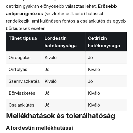
cetirizin gyakran előnyösebb választás lehet.
Erősebb
antipruriginózus
(viszketéscsillapító) hatással
rendelkezik, ami különösen fontos a csalánkiütés és egyéb
bőrkiütések esetén.
Tünet típusa
Lordestin
Cetirizin
hatékonysága
hatékonysága
Orrdugulás
Kiváló
Jó
Orrfolyás
Jó
Kiváló
Szemviszketés
Kiváló
Jó
Bőrviszketés
Jó
Kiváló
Csalánkiütés
Jó
Kiváló
Mellékhatások és tolerálhatóság
A lordestin mellékhatásai