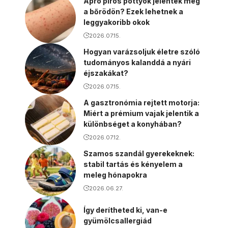
Apró piros pöttyök jelentek meg
a bőrödön? Ezek lehetnek a
leggyakoribb okok
2026.07.15.
Hogyan varázsoljuk életre szóló
tudományos kalanddá a nyári
éjszakákat?
2026.07.15.
A gasztronómia rejtett motorja:
Miért a prémium vajak jelentik a
különbséget a konyhában?
2026.07.12.
Szamos szandál gyerekeknek:
stabil tartás és kényelem a
meleg hónapokra
2026.06.27.
Így derítheted ki, van-e
gyümölcsallergiád