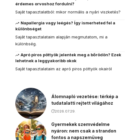
érdemes orvoshoz fordulni?
Saját tapasztalatból: mikor normális a nyári viszketés?
Napallergia vagy leégés? Így ismerheted fel a
különbséget
Saját tapasztalataim alapján megmutatom, mi a
különbség.
Apró piros pöttyök jelentek meg a bőrödön? Ezek
lehetnek a leggyakoribb okok
Saját tapasztalataim az apró piros pöttyök okairól
Álomnapló vezetése: térkép a
tudatalatti rejtett világához
2026.07.29.
Gyermekek szemvédelme
nyáron: nem csak a strandon
fontos a napszemüveg