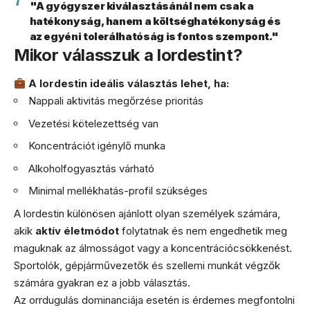
"A gyógyszer kiválasztásánál nem csak a
hatékonyság, hanem a költséghatékonyság és
az egyéni tolerálhatóság is fontos szempont."
Mikor válasszuk a lordestint?
A lordestin ideális választás lehet, ha:
Nappali aktivitás megőrzése prioritás
Vezetési kötelezettség van
Koncentrációt igénylő munka
Alkoholfogyasztás várható
Minimal mellékhatás-profil szükséges
A lordestin különösen ajánlott olyan személyek számára,
akik
aktív életmódot
folytatnak és nem engedhetik meg
maguknak az álmosságot vagy a koncentrációcsökkenést.
Sportolók, gépjárművezetők és szellemi munkát végzők
számára gyakran ez a jobb választás.
Az orrdugulás dominanciája esetén is érdemes megfontolni