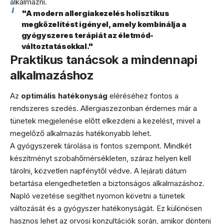
alkalmazni.
"A modern allergiakezelés holisztikus
megközelítést igényel, amely kombinálja a
gyógyszeres terápiát az életmód-
változtatásokkal."
Praktikus tanácsok a mindennapi
alkalmazáshoz
Az
optimális hatékonyság
eléréséhez fontos a
rendszeres szedés. Allergiaszezonban érdemes már a
tünetek megjelenése előtt elkezdeni a kezelést, mivel a
megelőző alkalmazás hatékonyabb lehet.
A gyógyszerek tárolása is fontos szempont. Mindkét
készítményt szobahőmérsékleten, száraz helyen kell
tárolni, közvetlen napfénytől védve. A lejárati dátum
betartása elengedhetetlen a biztonságos alkalmazáshoz.
Napló vezetése segíthet nyomon követni a tünetek
változását és a gyógyszer hatékonyságát. Ez különösen
hasznos lehet az orvosi konzultációk során, amikor dönteni