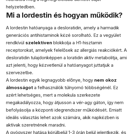
helyzetedben.
Mi a lordestin és hogyan működik?
A lordestin hatóanyaga a desloratidin, amely a harmadik
generációs antihistaminok közé sorolható. Ez a vegyület
rendkívül
szelektíven
blokkolja a H1-hisztamin
receptorokat, amelyek felelősek az allergiás reakciókért. A
desloratidin tulajdonképpen a loratidin aktív metabolitja, ami
azt jelenti, hogy közvetlenül a hatóanyagot juttatjuk a
szervezetbe.
A lordestin egyik legnagyobb előnye, hogy
nem okoz
álmosságot
a felhasználók túlnyomó többségénél. Ez
azért lehetséges, mert a molekula szerkezete
megakadályozza, hogy átjusson a vér-agy gáton, így nem
befolyásolja a központi idegrendszer működését. Emiatt
ideális választás lehet azok számára, akik napközben is
aktívak szeretnének maradni.
A gyógyszer hatása körülbelül 1-3 órán belül jelentkezik, és