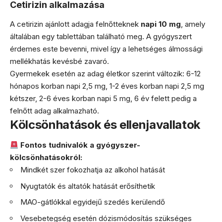
Cetirizin alkalmazása
A cetirizin ajánlott adagja felnőtteknek
napi 10 mg
, amely
általában egy tablettában található meg. A gyógyszert
érdemes este bevenni, mivel így a lehetséges álmossági
mellékhatás kevésbé zavaró.
Gyermekek esetén az adag életkor szerint változik: 6-12
hónapos korban napi 2,5 mg, 1-2 éves korban napi 2,5 mg
kétszer, 2-6 éves korban napi 5 mg, 6 év felett pedig a
felnőtt adag alkalmazható.
Kölcsönhatások és ellenjavallatok
Fontos tudnivalók a gyógyszer-
kölcsönhatásokról:
Mindkét szer fokozhatja az alkohol hatását
Nyugtatók és altatók hatását erősíthetik
MAO-gátlókkal egyidejű szedés kerülendő
Vesebetegség esetén dózismódosítás szükséges