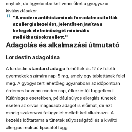
enyhék, de figyelembe kell venni őket a gyógyszer
kiválasztásakor.
"A modern antihistaminok forradalmasították
az allergiakezelést, jelentősen javítva a
betegek életminőségét minimális
mellékhatások mellett."
Adagolás és alkalmazási útmutató
Lordestin adagolása
A lordestin
standard adagja
felnőttek és 12 év feletti
gyermekek számára napi 5 mg, amely egy tablettának felel
meg. A gyógyszert lehetőleg ugyanabban az időpontban
érdemes bevenni minden nap, étkezéstől függetlenül.
Különleges esetekben, például súlyos allergiás tünetek
esetén az orvos magasabb adagot is előírhat, de ezt
mindig szakorvosi felügyelet mellett kell alkalmazni. A
kezelés időtartama a tünetek súlyosságától és a kiváltó
allergiás reakció típusától függ.