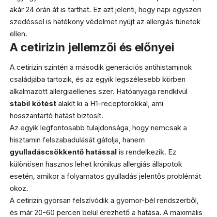
akár 24 órán át is tarthat. Ez azt jelenti, hogy napi egyszeri
szedéssel is hatékony védelmet nyújt az allergiás tünetek
ellen.
A cetirizin jellemzői és előnyei
A cetirizin szintén a második generációs antihistaminok
családjába tartozik, és az egyik legszélesebb körben
alkalmazott allergiaellenes szer. Hatóanyaga rendkívül
stabil kötést
alakít ki a H1-receptorokkal, ami
hosszantartó hatást biztosít.
Az egyik legfontosabb tulajdonsága, hogy nemcsak a
hisztamin felszabadulását gátolja, hanem
gyulladáscsökkentő hatással
is rendelkezik. Ez
különösen hasznos lehet krónikus allergiás állapotok
esetén, amikor a folyamatos gyulladás jelentős problémát
okoz.
A cetirizin gyorsan felszívódik a gyomor-bél rendszerből,
és már 20-60 percen belül érezhető a hatása. A maximális