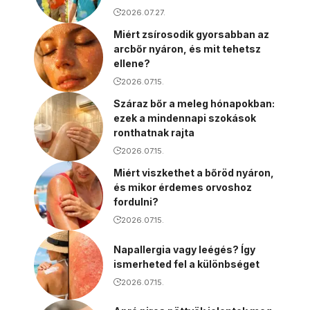
2026.07.27.
Miért zsírosodik gyorsabban az
arcbőr nyáron, és mit tehetsz
ellene?
2026.07.15.
Száraz bőr a meleg hónapokban:
ezek a mindennapi szokások
ronthatnak rajta
2026.07.15.
Miért viszkethet a bőröd nyáron,
és mikor érdemes orvoshoz
fordulni?
2026.07.15.
Napallergia vagy leégés? Így
ismerheted fel a különbséget
2026.07.15.