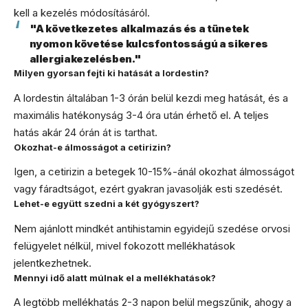
kell a kezelés módosításáról.
"A következetes alkalmazás és a tünetek
nyomon követése kulcsfontosságú a sikeres
allergiakezelésben."
Milyen gyorsan fejti ki hatását a lordestin?
A lordestin általában 1-3 órán belül kezdi meg hatását, és a
maximális hatékonyság 3-4 óra után érhető el. A teljes
hatás akár 24 órán át is tarthat.
Okozhat-e álmosságot a cetirizin?
Igen, a cetirizin a betegek 10-15%-ánál okozhat álmosságot
vagy fáradtságot, ezért gyakran javasolják esti szedését.
Lehet-e együtt szedni a két gyógyszert?
Nem ajánlott mindkét antihistamin egyidejű szedése orvosi
felügyelet nélkül, mivel fokozott mellékhatások
jelentkezhetnek.
Mennyi idő alatt múlnak el a mellékhatások?
A legtöbb mellékhatás 2-3 napon belül megszűnik, ahogy a