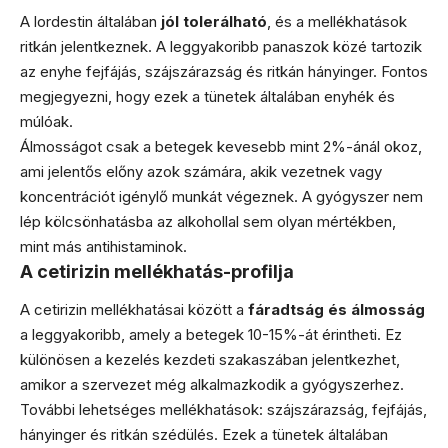
A lordestin általában
jól tolerálható
, és a mellékhatások
ritkán jelentkeznek. A leggyakoribb panaszok közé tartozik
az enyhe fejfájás, szájszárazság és ritkán hányinger. Fontos
megjegyezni, hogy ezek a tünetek általában enyhék és
múlóak.
Álmosságot csak a betegek kevesebb mint 2%-ánál okoz,
ami jelentős előny azok számára, akik vezetnek vagy
koncentrációt igénylő munkát végeznek. A gyógyszer nem
lép kölcsönhatásba az alkohollal sem olyan mértékben,
mint más antihistaminok.
A cetirizin mellékhatás-profilja
A cetirizin mellékhatásai között a
fáradtság és álmosság
a leggyakoribb, amely a betegek 10-15%-át érintheti. Ez
különösen a kezelés kezdeti szakaszában jelentkezhet,
amikor a szervezet még alkalmazkodik a gyógyszerhez.
További lehetséges mellékhatások: szájszárazság, fejfájás,
hányinger és ritkán szédülés. Ezek a tünetek általában