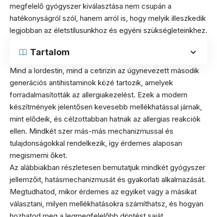
megfelelő gyógyszer kiválasztása nem csupán a
hatékonyságról szól, hanem arról is, hogy melyik illeszkedik
legjobban az életstílusunkhoz és egyéni szükségleteinkhez.
Tartalom
Mind a lordestin, mind a cetirizin az úgynevezett második
generációs antihistaminok közé tartozik, amelyek
forradalmasították az allergiakezelést. Ezek a modern
készítmények jelentősen kevesebb mellékhatással járnak,
mint elődeik, és célzottabban hatnak az allergias reakciók
ellen. Mindkét szer más-más mechanizmussal és
tulajdonságokkal rendelkezik, így érdemes alaposan
megismerni őket.
Az alábbiakban részletesen bemutatjuk mindkét gyógyszer
jellemzőit, hatásmechanizmusát és gyakorlati alkalmazását.
Megtudhatod, mikor érdemes az egyiket vagy a másikat
választani, milyen mellékhatásokra számíthatsz, és hogyan
hozhatod meg a legmegfelelőbb döntést saját