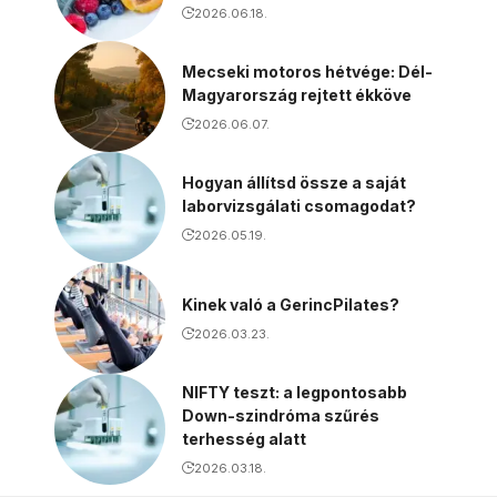
2026.06.18.
Mecseki motoros hétvége: Dél-
Magyarország rejtett ékköve
2026.06.07.
Hogyan állítsd össze a saját
laborvizsgálati csomagodat?
2026.05.19.
Kinek való a GerincPilates?
2026.03.23.
NIFTY teszt: a legpontosabb
Down-szindróma szűrés
terhesség alatt
2026.03.18.