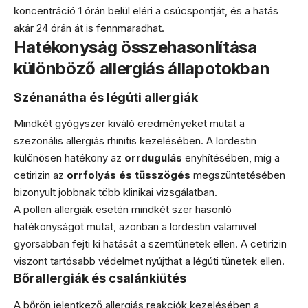
koncentráció 1 órán belül eléri a csúcspontját, és a hatás
akár 24 órán át is fennmaradhat.
Hatékonyság összehasonlítása
különböző allergiás állapotokban
Szénanátha és légúti allergiák
Mindkét gyógyszer kiváló eredményeket mutat a
szezonális allergiás rhinitis kezelésében. A lordestin
különösen hatékony az
orrdugulás
enyhítésében, míg a
cetirizin az
orrfolyás és tüsszögés
megszüntetésében
bizonyult jobbnak több klinikai vizsgálatban.
A pollen allergiák esetén mindkét szer hasonló
hatékonyságot mutat, azonban a lordestin valamivel
gyorsabban fejti ki hatását a szemtünetek ellen. A cetirizin
viszont tartósabb védelmet nyújthat a légúti tünetek ellen.
Bőrallergiák és csalánkiütés
A bőrön jelentkező allergiás reakciók kezelésében a