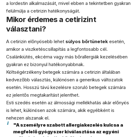
a lordestin alkalmazását, mivel ebben a tekintetben gyakran
felülmúlja a cetirizin hatékonyságát.
Mikor érdemes a cetirizint
választani?
A cetirizin előnyösebb lehet
súlyos bőrtünetek
esetén,
amikor a viszketéscsillapítás a legfontosabb cél.
Csalánkiütés, ekcéma vagy más bőrallergiák kezelésében
gyakran ez bizonyul hatékonyabbnak.
Költségérzékeny betegek számára a cetirizin általában
kedvezőbb választás, különösen a generikus változatok
esetén. Hosszú távú kezelésre szoruló betegek számára
ez jelentős megtakarítást jelenthet.
Esti szedés esetén az álmossági mellékhatás akár előnyös
is lehet, különösen azok számára, akik egyébként is
nehezen alszanak el.
"A személyre szabott allergiakezelés kulcsa a
megfelelő gyógyszer kiválasztása az egyéni