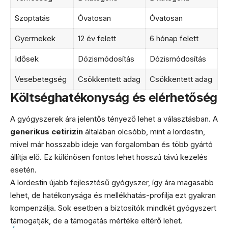
Szoptatás
Óvatosan
Óvatosan
Gyermekek
12 év felett
6 hónap felett
Idősek
Dózismódosítás
Dózismódosítás
Vesebetegség
Csökkentett adag
Csökkentett adag
Költséghatékonyság és elérhetőség
A gyógyszerek ára jelentős tényező lehet a választásban. A
generikus cetirizin
általában olcsóbb, mint a lordestin,
mivel már hosszabb ideje van forgalomban és több gyártó
állítja elő. Ez különösen fontos lehet hosszú távú kezelés
esetén.
A lordestin újabb fejlesztésű gyógyszer, így ára magasabb
lehet, de hatékonysága és mellékhatás-profilja ezt gyakran
kompenzálja. Sok esetben a biztosítók mindkét gyógyszert
támogatják, de a támogatás mértéke eltérő lehet.