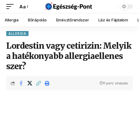
Aa
Allergia
Bőrápolás
Emésztőrendszer
Láz és Fájdalom
ALLERGIA
Lordestin vagy cetirizin: Melyik
a hatékonyabb allergiaellenes
szer?
11 perc olvasás