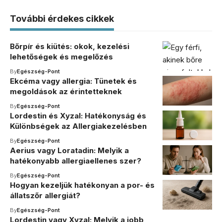
További érdekes cikkek
Bőrpír és kiütés: okok, kezelési
lehetőségek és megelőzés
By
Egészség-Pont
Ekcéma vagy allergia: Tünetek és
megoldások az érintetteknek
By
Egészség-Pont
Lordestin és Xyzal: Hatékonyság és
Különbségek az Allergiakezelésben
By
Egészség-Pont
Aerius vagy Loratadin: Melyik a
hatékonyabb allergiaellenes szer?
By
Egészség-Pont
Hogyan kezeljük hatékonyan a por- és
állatszőr allergiát?
By
Egészség-Pont
Lordestin vagy Xyzal: Melyik a jobb