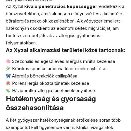
Az Xyzal
kiváló penetrációs képességgel
rendelkezik a
bőrszövetekben, ami különösen előnyössé teszi különféle
bőrallergiás reakciók kezelésében. A gyógyszer emellett
hatékonyan csökkenti az eosinofil sejtek migrációját, ami
fontos szerepet játszik az allergiás gyulladásos
folyamatokban.
Az Xyzal alkalmazási területei közé tartoznak:
Szezonális és egész éves allergiás rhinitis kezelése
Krónikus spontán urticaria tüneteinek enyhítése
Allergiás bőrreakciók csillapítása
Pollenallergia okozta tünetek kezelése
Háziporatka-allergia tüneteinek enyhítése
Hatékonyság és gyorsaság
összehasonlítása
A két gyógyszer hatékonyságának értékelése során több
szempontot kell figyelembe venni. Klinikai vizsgálatok