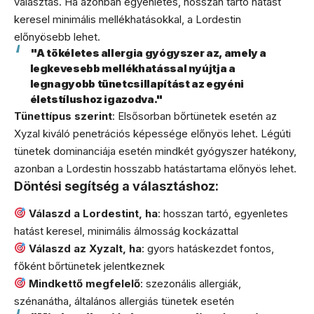
választás. Ha azonban egyenletes, hosszan tartó hatást
keresel minimális mellékhatásokkal, a Lordestin
előnyösebb lehet.
"A tökéletes allergia gyógyszer az, amely a
legkevesebb mellékhatással nyújtja a
legnagyobb tünetcsillapítást az egyéni
életstílushoz igazodva."
Tünettípus szerint
: Elsősorban bőrtünetek esetén az
Xyzal kiváló penetrációs képessége előnyös lehet. Légúti
tünetek dominanciája esetén mindkét gyógyszer hatékony,
azonban a Lordestin hosszabb hatástartama előnyös lehet.
Döntési segítség a választáshoz:
Válaszd a Lordestint, ha
: hosszan tartó, egyenletes
hatást keresel, minimális álmosság kockázattal
Válaszd az Xyzalt, ha
: gyors hatáskezdet fontos,
főként bőrtünetek jelentkeznek
Mindkettő megfelelő
: szezonális allergiák,
szénanátha, általános allergiás tünetek esetén