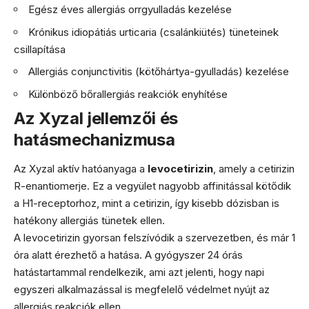
Egész éves allergiás orrgyulladás kezelése
Krónikus idiopátiás urticaria (csalánkiütés) tüneteinek
csillapítása
Allergiás conjunctivitis (kötőhártya-gyulladás) kezelése
Különböző bőrallergiás reakciók enyhítése
Az Xyzal jellemzői és
hatásmechanizmusa
Az Xyzal aktív hatóanyaga a
levocetirizin
, amely a cetirizin
R-enantiomerje. Ez a vegyület nagyobb affinitással kötődik
a H1-receptorhoz, mint a cetirizin, így kisebb dózisban is
hatékony allergiás tünetek ellen.
A levocetirizin gyorsan felszívódik a szervezetben, és már 1
óra alatt érezhető a hatása. A gyógyszer 24 órás
hatástartammal rendelkezik, ami azt jelenti, hogy napi
egyszeri alkalmazással is megfelelő védelmet nyújt az
allergiás reakciók ellen.