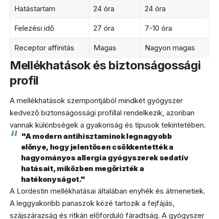
Hatástartam
24 óra
24 óra
Felezési idő
27 óra
7-10 óra
Receptor affinitás
Magas
Nagyon magas
Mellékhatások és biztonságossági
profil
A mellékhatások szempontjából mindkét gyógyszer
kedvező biztonságossági profillal rendelkezik, azonban
vannak különbségek a gyakoriság és típusok tekintetében.
"A modern antihisztaminok legnagyobb
előnye, hogy jelentősen csökkentették a
hagyományos allergia gyógyszerek sedatív
hatásait, miközben megőrizték a
hatékonyságot."
A Lordestin mellékhatásai általában enyhék és átmenetiek.
A leggyakoribb panaszok közé tartozik a fejfájás,
szájszárazság és ritkán előforduló fáradtság. A gyógyszer