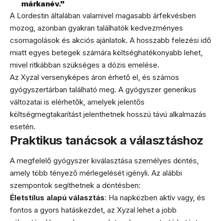
márkanév."
A Lordestin általában valamivel magasabb árfekvésben
mozog, azonban gyakran találhatók kedvezményes
csomagolások és akciós ajánlatok. A hosszabb felezési idő
miatt egyes betegek számára költséghatékonyabb lehet,
mivel ritkábban szükséges a dózis emelése.
Az Xyzal versenyképes áron érhető el, és számos
gyógyszertárban található meg. A gyógyszer generikus
változatai is elérhetők, amelyek jelentős
költségmegtakarítást jelenthetnek hosszú távú alkalmazás
esetén.
Praktikus tanácsok a választáshoz
A megfelelő gyógyszer kiválasztása személyes döntés,
amely több tényező mérlegelését igényli. Az alábbi
szempontok segíthetnek a döntésben:
Életstílus alapú választás
: Ha napközben aktív vagy, és
fontos a gyors hatáskezdet, az Xyzal lehet a jobb