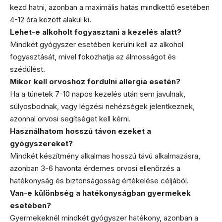
kezd hatni, azonban a maximális hatás mindkettő esetében
4-12 óra között alakul ki.
Lehet-e alkoholt fogyasztani a kezelés alatt?
Mindkét gyógyszer esetében kerülni kell az alkohol
fogyasztását, mivel fokozhatja az álmosságot és
szédülést.
Mikor kell orvoshoz fordulni allergia esetén?
Ha a tünetek 7-10 napos kezelés után sem javulnak,
súlyosbodnak, vagy légzési nehézségek jelentkeznek,
azonnal orvosi segítséget kell kérni.
Használhatom hosszú távon ezeket a
gyógyszereket?
Mindkét készítmény alkalmas hosszú távú alkalmazásra,
azonban 3-6 havonta érdemes orvosi ellenőrzés a
hatékonyság és biztonságosság értékelése céljából.
Van-e különbség a hatékonyságban gyermekek
esetében?
Gyermekeknél mindkét gyógyszer hatékony, azonban a