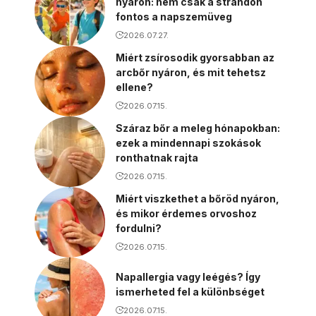
nyáron: nem csak a strandon
fontos a napszemüveg
2026.07.27.
Miért zsírosodik gyorsabban az
arcbőr nyáron, és mit tehetsz
ellene?
2026.07.15.
Száraz bőr a meleg hónapokban:
ezek a mindennapi szokások
ronthatnak rajta
2026.07.15.
Miért viszkethet a bőröd nyáron,
és mikor érdemes orvoshoz
fordulni?
2026.07.15.
Napallergia vagy leégés? Így
ismerheted fel a különbséget
2026.07.15.