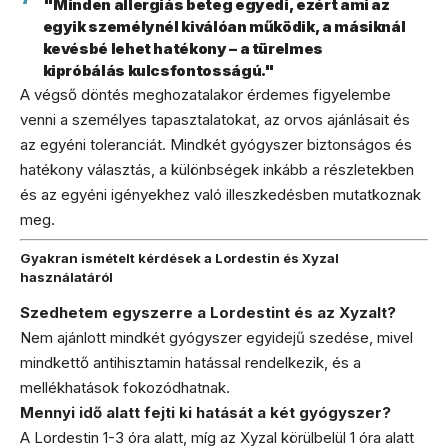
"Minden allergiás beteg egyedi, ezért ami az
egyik személynél kiválóan működik, a másiknál
kevésbé lehet hatékony – a türelmes
kipróbálás kulcsfontosságú."
A végső döntés meghozatalakor érdemes figyelembe
venni a személyes tapasztalatokat, az orvos ajánlásait és
az egyéni toleranciát. Mindkét gyógyszer biztonságos és
hatékony választás, a különbségek inkább a részletekben
és az egyéni igényekhez való illeszkedésben mutatkoznak
meg.
Gyakran ismételt kérdések a Lordestin és Xyzal
használatáról
Szedhetem egyszerre a Lordestint és az Xyzalt?
Nem ajánlott mindkét gyógyszer egyidejű szedése, mivel
mindkettő antihisztamin hatással rendelkezik, és a
mellékhatások fokozódhatnak.
Mennyi idő alatt fejti ki hatását a két gyógyszer?
A Lordestin 1-3 óra alatt, míg az Xyzal körülbelül 1 óra alatt