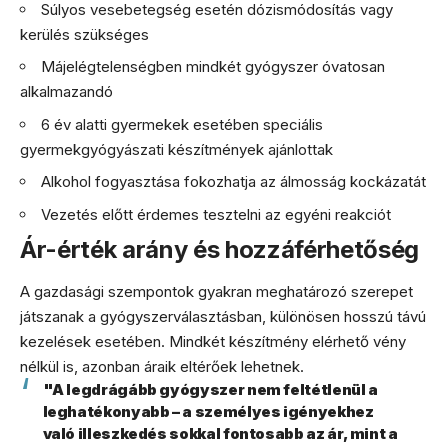
Súlyos vesebetegség esetén dózismódosítás vagy
kerülés szükséges
Májelégtelenségben mindkét gyógyszer óvatosan
alkalmazandó
6 év alatti gyermekek esetében speciális
gyermekgyógyászati készítmények ajánlottak
Alkohol fogyasztása fokozhatja az álmosság kockázatát
Vezetés előtt érdemes tesztelni az egyéni reakciót
Ár-érték arány és hozzáférhetőség
A gazdasági szempontok gyakran meghatározó szerepet
játszanak a gyógyszerválasztásban, különösen hosszú távú
kezelések esetében. Mindkét készítmény elérhető vény
nélkül is, azonban áraik eltérőek lehetnek.
"A legdrágább gyógyszer nem feltétlenül a
leghatékonyabb – a személyes igényekhez
való illeszkedés sokkal fontosabb az ár, mint a