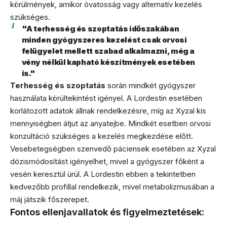
körülmények, amikor óvatosság vagy alternatív kezelés
szükséges.
"A terhesség és szoptatás időszakában
minden gyógyszeres kezelést csak orvosi
felügyelet mellett szabad alkalmazni, még a
vény nélkül kapható készítmények esetében
is."
Terhesség és szoptatás
során mindkét gyógyszer
használata körültekintést igényel. A Lordestin esetében
korlátozott adatok állnak rendelkezésre, míg az Xyzal kis
mennyiségben átjut az anyatejbe. Mindkét esetben orvosi
konzultáció szükséges a kezelés megkezdése előtt.
Vesebetegségben szenvedő páciensek esetében az Xyzal
dózismódosítást igényelhet, mivel a gyógyszer főként a
vesén keresztül ürül. A Lordestin ebben a tekintetben
kedvezőbb profillal rendelkezik, mivel metabolizmusában a
máj játszik főszerepet.
Fontos ellenjavallatok és figyelmeztetések: