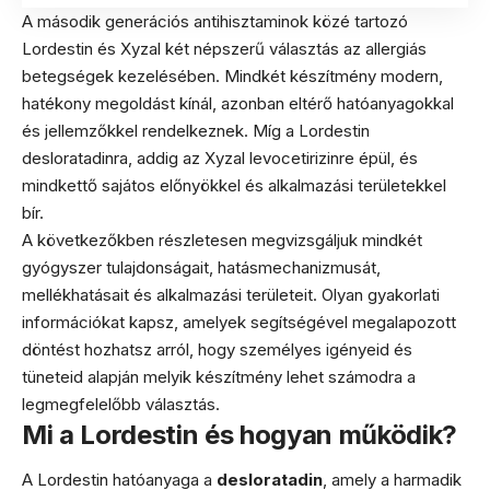
A második generációs antihisztaminok közé tartozó
Lordestin és Xyzal két népszerű választás az allergiás
betegségek kezelésében. Mindkét készítmény modern,
hatékony megoldást kínál, azonban eltérő hatóanyagokkal
és jellemzőkkel rendelkeznek. Míg a Lordestin
desloratadinra, addig az Xyzal levocetirizinre épül, és
mindkettő sajátos előnyökkel és alkalmazási területekkel
bír.
A következőkben részletesen megvizsgáljuk mindkét
gyógyszer tulajdonságait, hatásmechanizmusát,
mellékhatásait és alkalmazási területeit. Olyan gyakorlati
információkat kapsz, amelyek segítségével megalapozott
döntést hozhatsz arról, hogy személyes igényeid és
tüneteid alapján melyik készítmény lehet számodra a
legmegfelelőbb választás.
Mi a Lordestin és hogyan működik?
A Lordestin hatóanyaga a
desloratadin
, amely a harmadik