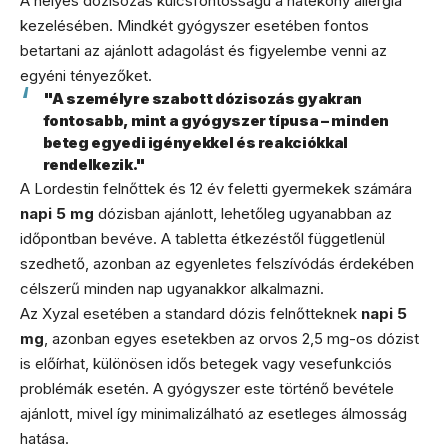
A helyes dózisozás kulcsfontosságú a hatékony allergia
kezelésében. Mindkét gyógyszer esetében fontos
betartani az ajánlott adagolást és figyelembe venni az
egyéni tényezőket.
"A személyre szabott dózisozás gyakran
fontosabb, mint a gyógyszer típusa – minden
beteg egyedi igényekkel és reakciókkal
rendelkezik."
A Lordestin felnőttek és 12 év feletti gyermekek számára
napi 5 mg
dózisban ajánlott, lehetőleg ugyanabban az
időpontban bevéve. A tabletta étkezéstől függetlenül
szedhető, azonban az egyenletes felszívódás érdekében
célszerű minden nap ugyanakkor alkalmazni.
Az Xyzal esetében a standard dózis felnőtteknek
napi 5
mg
, azonban egyes esetekben az orvos 2,5 mg-os dózist
is előírhat, különösen idős betegek vagy vesefunkciós
problémák esetén. A gyógyszer este történő bevétele
ajánlott, mivel így minimalizálható az esetleges álmosság
hatása.