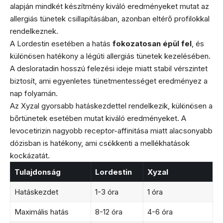
alapján mindkét készítmény kiváló eredményeket mutat az
allergiás tünetek csillapításában, azonban eltérő profilokkal
rendelkeznek.
A Lordestin esetében a hatás
fokozatosan épül fel
, és
különösen hatékony a légúti allergiás tünetek kezelésében.
A desloratadin hosszú felezési ideje miatt stabil vérszintet
biztosít, ami egyenletes tünetmentességet eredményez a
nap folyamán.
Az Xyzal gyorsabb hatáskezdettel rendelkezik, különösen a
bőrtünetek esetében mutat kiváló eredményeket. A
levocetirizin nagyobb receptor-affinitása miatt alacsonyabb
dózisban is hatékony, ami csökkenti a mellékhatások
kockázatát.
Tulajdonság
Lordestin
Xyzal
Hatáskezdet
1-3 óra
1 óra
Maximális hatás
8-12 óra
4-6 óra