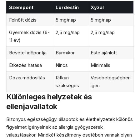
Szempont
Lordestin
Xyzal
Felnőtt dózis
5 mg/nap
5 mg/nap
Gyermek dózis (6-
2,5 mg/nap
2,5 mg/nap
11 év)
Bevétel időpontja
Bármikor
Este ajánlott
Étkezés hatása
Nincs
Minimális
Dózis módosítás
Ritkán
Vesebetegségben
szükséges
igen
Különleges helyzetek és
ellenjavallatok
Bizonyos egészségügyi állapotok és élethelyzetek különös
figyelmet igényelnek az allergia gyógyszerek
választásakor. Mindkét készítmény esetében vannak olyan