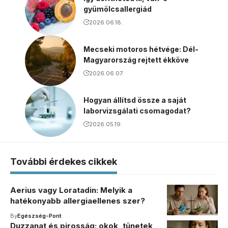
gyümölcsallergiád
2026.06.18.
Mecseki motoros hétvége: Dél-
Magyarország rejtett ékköve
2026.06.07.
Hogyan állítsd össze a saját
laborvizsgálati csomagodat?
2026.05.19.
További érdekes cikkek
Aerius vagy Loratadin: Melyik a
hatékonyabb allergiaellenes szer?
By
Egészség-Pont
Duzzanat és pirosság: okok, tünetek