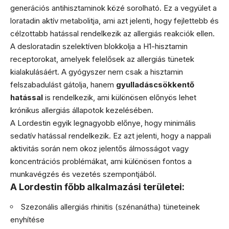
generációs antihisztaminok közé sorolható. Ez a vegyület a
loratadin aktív metabolitja, ami azt jelenti, hogy fejlettebb és
célzottabb hatással rendelkezik az allergiás reakciók ellen.
A desloratadin szelektíven blokkolja a H1-hisztamin
receptorokat, amelyek felelősek az allergiás tünetek
kialakulásáért. A gyógyszer nem csak a hisztamin
felszabadulást gátolja, hanem
gyulladáscsökkentő
hatással
is rendelkezik, ami különösen előnyös lehet
krónikus allergiás állapotok kezelésében.
A Lordestin egyik legnagyobb előnye, hogy minimális
sedatív hatással rendelkezik. Ez azt jelenti, hogy a nappali
aktivitás során nem okoz jelentős álmosságot vagy
koncentrációs problémákat, ami különösen fontos a
munkavégzés és vezetés szempontjából.
A Lordestin főbb alkalmazási területei:
Szezonális allergiás rhinitis (szénanátha) tüneteinek
enyhítése