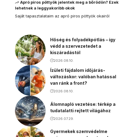
Apró piros pöttyök jelentek meg a bőrödön? Ezek
lehetnek a leggyakoribb okok
Saját tapasztalataim az apró piros pöttyök okairól
Hőség és folyadékpótlás – így
védd a szervezetedet a
kiszáradástól
2026.08.10.
Ízületi fájdalom időjárás-
változáskor: valóban hatással
van ránk a front?
2026.08.10.
Álomnapló vezetése: térkép a
tudatalatti rejtett világához
2026.07.29.
Gyermekek szemvédelme