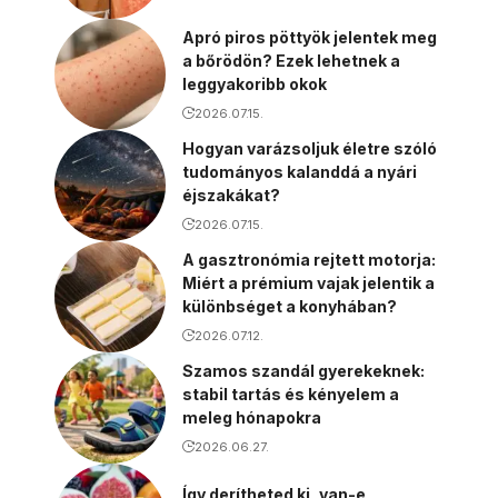
Apró piros pöttyök jelentek meg
a bőrödön? Ezek lehetnek a
leggyakoribb okok
2026.07.15.
Hogyan varázsoljuk életre szóló
tudományos kalanddá a nyári
éjszakákat?
2026.07.15.
A gasztronómia rejtett motorja:
Miért a prémium vajak jelentik a
különbséget a konyhában?
2026.07.12.
Szamos szandál gyerekeknek:
stabil tartás és kényelem a
meleg hónapokra
2026.06.27.
Így derítheted ki, van-e