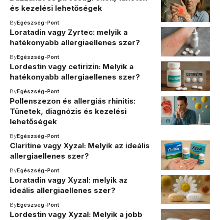
és kezelési lehetőségek
By
Egészség-Pont
Loratadin vagy Zyrtec: melyik a
hatékonyabb allergiaellenes szer?
By
Egészség-Pont
Lordestin vagy cetirizin: Melyik a
hatékonyabb allergiaellenes szer?
By
Egészség-Pont
Pollenszezon és allergiás rhinitis:
Tünetek, diagnózis és kezelési
lehetőségek
By
Egészség-Pont
Claritine vagy Xyzal: Melyik az ideális
allergiaellenes szer?
By
Egészség-Pont
Loratadin vagy Xyzal: melyik az
ideális allergiaellenes szer?
By
Egészség-Pont
Lordestin vagy Xyzal: Melyik a jobb