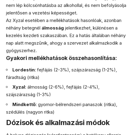
nem lép kölcsönhatásba az alkohollal, és nem befolyásolja
jelentősen a vezetési képességet.
Az Xyzal esetében a mellékhatások hasonlóak, azonban
néhány betegnél
álmosság
jelentkezhet, különösen a
kezelés kezdeti szakaszában. Ez a hatás általában néhány
nap alatt megszűnik, ahogy a szervezet alkalmazkodik a
gyógyszerhez.
Gyakori mellékhatások összehasonlítása:
Lordestin
: fejfájás (2-3%), szájszárazság (1-2%),
fáradtság (ritka)
Xyzal
: álmosság (2-6%), fejfájás (2-4%),
szájszárazság (1-3%)
Mindkettő
: gyomor-bélrendszeri panaszok (ritka),
szédülés (nagyon ritka)
Dózisok és alkalmazási módok