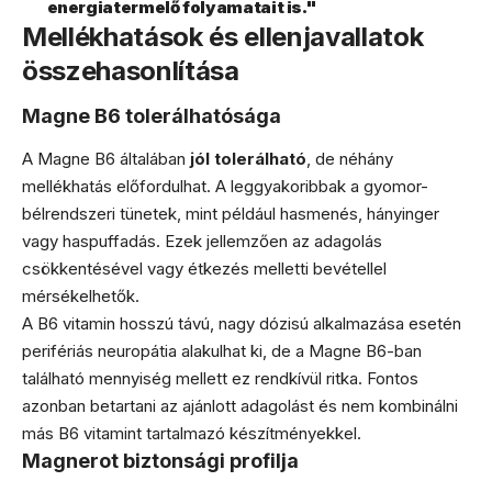
energiatermelő folyamatait is."
Mellékhatások és ellenjavallatok
összehasonlítása
Magne B6 tolerálhatósága
A Magne B6 általában
jól tolerálható
, de néhány
mellékhatás előfordulhat. A leggyakoribbak a gyomor-
bélrendszeri tünetek, mint például hasmenés, hányinger
vagy haspuffadás. Ezek jellemzően az adagolás
csökkentésével vagy étkezés melletti bevétellel
mérsékelhetők.
A B6 vitamin hosszú távú, nagy dózisú alkalmazása esetén
perifériás neuropátia alakulhat ki, de a Magne B6-ban
található mennyiség mellett ez rendkívül ritka. Fontos
azonban betartani az ajánlott adagolást és nem kombinálni
más B6 vitamint tartalmazó készítményekkel.
Magnerot biztonsági profilja