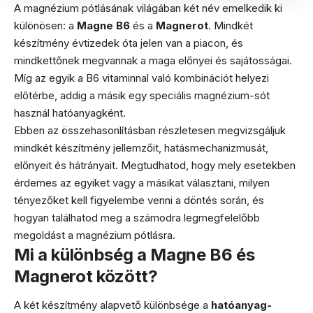
A magnézium pótlásának világában két név emelkedik ki
különösen: a
Magne B6
és a
Magnerot
. Mindkét
készítmény évtizedek óta jelen van a piacon, és
mindkettőnek megvannak a maga előnyei és sajátosságai.
Míg az egyik a B6 vitaminnal való kombinációt helyezi
előtérbe, addig a másik egy speciális magnézium-sót
használ hatóanyagként.
Ebben az összehasonlításban részletesen megvizsgáljuk
mindkét készítmény jellemzőit, hatásmechanizmusát,
előnyeit és hátrányait. Megtudhatod, hogy mely esetekben
érdemes az egyiket vagy a másikat választani, milyen
tényezőket kell figyelembe venni a döntés során, és
hogyan találhatod meg a számodra legmegfelelőbb
megoldást a magnézium pótlásra.
Mi a különbség a Magne B6 és
Magnerot között?
A két készítmény alapvető különbsége a
hatóanyag-