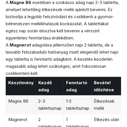
A
Magne B6
esetében a szokásos adag napi 2-3 tabletta,
amelyet lehetőleg étkezések mellé ajánlott bevenni. Ez
biztosítja a legjobb felszívódást és csökkenti a gyomor-
bélrendszeri mellékhatások kockázatát. A tablettákat
egész nap során elosztva kell bevenni a vérszint
egyenletes fenntartása érdekében.
A
Magnerot
adagolása jellemzően napi 2 tabletta, de a
lassabb felszabaduló hatóanyag miatt elegendő lehet napi
egy tabletta is fenntartó adagként. A kezelés kezdetén
magasabb adag lehet szükséges, amit fokozatosan
csökkenteni kell.
Készítmény
Kezdő
Fenntartó
Bevétel
adag
adag
időzítése
Magne B6
2-3
1-2
Étkezések
tabletta/nap
tabletta/nap
mellé
Magnerot
2
1
Étkezés után
tabletta/nap
tabletta/nap