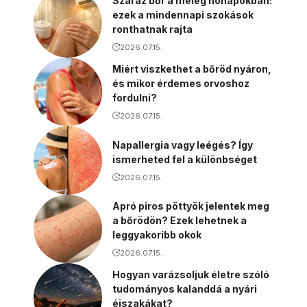
Száraz bőr a meleg hónapokban:
ezek a mindennapi szokások
ronthatnak rajta
2026.07.15.
Miért viszkethet a bőröd nyáron,
és mikor érdemes orvoshoz
fordulni?
2026.07.15.
Napallergia vagy leégés? Így
ismerheted fel a különbséget
2026.07.15.
Apró piros pöttyök jelentek meg
a bőrödön? Ezek lehetnek a
leggyakoribb okok
2026.07.15.
Hogyan varázsoljuk életre szóló
tudományos kalanddá a nyári
éjszakákat?