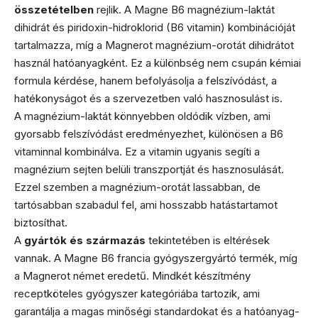
összetételben
rejlik. A Magne B6 magnézium-laktát
dihidrát és piridoxin-hidroklorid (B6 vitamin) kombinációját
tartalmazza, míg a Magnerot magnézium-orotát dihidrátot
használ hatóanyagként. Ez a különbség nem csupán kémiai
formula kérdése, hanem befolyásolja a felszívódást, a
hatékonyságot és a szervezetben való hasznosulást is.
A magnézium-laktát könnyebben oldódik vízben, ami
gyorsabb felszívódást eredményezhet, különösen a B6
vitaminnal kombinálva. Ez a vitamin ugyanis segíti a
magnézium sejten belüli transzportját és hasznosulását.
Ezzel szemben a magnézium-orotát lassabban, de
tartósabban szabadul fel, ami hosszabb hatástartamot
biztosíthat.
A
gyártók és származás
tekintetében is eltérések
vannak. A Magne B6 francia gyógyszergyártó termék, míg
a Magnerot német eredetű. Mindkét készítmény
receptköteles gyógyszer kategóriába tartozik, ami
garantálja a magas minőségi standardokat és a hatóanyag-