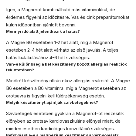
Igen, a Magnerot kombinálható más vitaminokkal, de
érdemes figyelni az időzítésre. Vas és cink preparátumokat
külön időpontban ajánlott bevenni.
Mennyi idő alatt jelentkezik a hatás?
A Magne B6 esetében 1-2 hét alatt, míg a Magnerot
esetében 2-4 hét alatt várható az első javulás. A teljes
hatás kialakulásához 4-6 hét szükséges.
Van-e különbség a két készítmény között allergiás reakciók
tekintetében?
Mindkét készítmény ritkán okoz allergiás reakciót. A Magne
B6 esetében a B6 vitaminra, míg a Magnerot esetében az
orotsavra is figyelni kell túlérzékenység esetén.
Melyik készítményt ajánlják szívbetegeknek?
Szívbetegek esetében gyakran a Magnerot-ot részesítik
előnyben az orotsav kardiovaszkuláris előnyei miatt, de
minden esetben kardiológus konzultáció szükséges.
Befolyásolja-e a magnézium készítmény a vérnyomást?