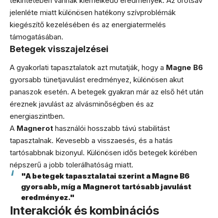
tekintetében vannak kiemelkedő eredmények. Az orotsav
jelenléte miatt különösen hatékony szívproblémák
kiegészítő kezelésében és az energiatermelés
támogatásában.
Betegek visszajelzései
A gyakorlati tapasztalatok azt mutatják, hogy a
Magne B6
gyorsabb tünetjavulást eredményez, különösen akut
panaszok esetén. A betegek gyakran már az első hét után
éreznek javulást az alvásminőségben és az
energiaszintben.
A
Magnerot
használói hosszabb távú stabilitást
tapasztalnak. Kevesebb a visszaesés, és a hatás
tartósabbnak bizonyul. Különösen idős betegek körében
népszerű a jobb tolerálhatóság miatt.
"A betegek tapasztalatai szerint a Magne B6
gyorsabb, míg a Magnerot tartósabb javulást
eredményez."
Interakciók és kombinációs