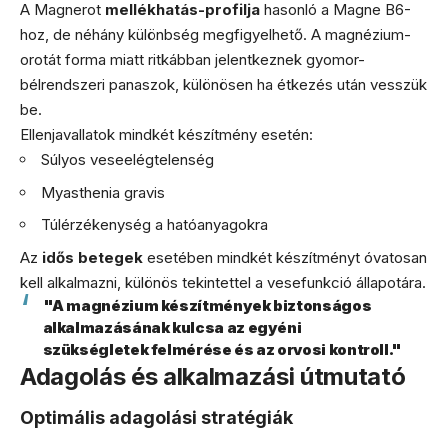
A Magnerot
mellékhatás-profilja
hasonló a Magne B6-
hoz, de néhány különbség megfigyelhető. A magnézium-
orotát forma miatt ritkábban jelentkeznek gyomor-
bélrendszeri panaszok, különösen ha étkezés után vesszük
be.
Ellenjavallatok mindkét készítmény esetén:
Súlyos veseelégtelenség
Myasthenia gravis
Túlérzékenység a hatóanyagokra
Az
idős betegek
esetében mindkét készítményt óvatosan
kell alkalmazni, különös tekintettel a vesefunkció állapotára.
"A magnézium készítmények biztonságos
alkalmazásának kulcsa az egyéni
szükségletek felmérése és az orvosi kontroll."
Adagolás és alkalmazási útmutató
Optimális adagolási stratégiák