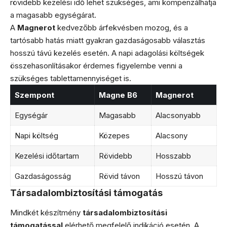
rövidebb kezelési idő lehet szükséges, ami kompenzálhatja
a magasabb egységárat.
A
Magnerot
kedvezőbb árfekvésben mozog, és a
tartósabb hatás miatt gyakran gazdaságosabb választás
hosszú távú kezelés esetén. A napi adagolási költségek
összehasonlításakor érdemes figyelembe venni a
szükséges tablettamennyiséget is.
Szempont
Magne B6
Magnerot
Egységár
Magasabb
Alacsonyabb
Napi költség
Közepes
Alacsony
Kezelési időtartam
Rövidebb
Hosszabb
Gazdaságosság
Rövid távon
Hosszú távon
Társadalombiztosítási támogatás
Mindkét készítmény
társadalombiztosítási
támogatással
elérhető megfelelő indikáció esetén. A