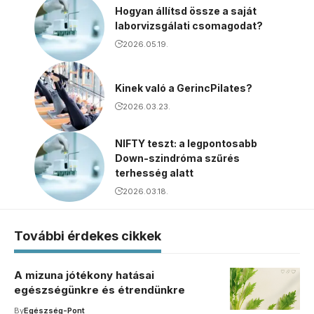
Hogyan állítsd össze a saját
laborvizsgálati csomagodat?
2026.05.19.
Kinek való a GerincPilates?
2026.03.23.
NIFTY teszt: a legpontosabb
Down-szindróma szűrés
terhesség alatt
2026.03.18.
További érdekes cikkek
A mizuna jótékony hatásai
egészségünkre és étrendünkre
By
Egészség-Pont