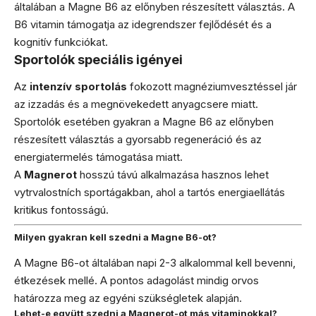
általában a Magne B6 az előnyben részesített választás. A
B6 vitamin támogatja az idegrendszer fejlődését és a
kognitív funkciókat.
Sportolók speciális igényei
Az
intenzív sportolás
fokozott magnéziumvesztéssel jár
az izzadás és a megnövekedett anyagcsere miatt.
Sportolók esetében gyakran a Magne B6 az előnyben
részesített választás a gyorsabb regeneráció és az
energiatermelés támogatása miatt.
A
Magnerot
hosszú távú alkalmazása hasznos lehet
vytrvalostních sportágakban, ahol a tartós energiaellátás
kritikus fontosságú.
Milyen gyakran kell szedni a Magne B6-ot?
A Magne B6-ot általában napi 2-3 alkalommal kell bevenni,
étkezések mellé. A pontos adagolást mindig orvos
határozza meg az egyéni szükségletek alapján.
Lehet-e együtt szedni a Magnerot-ot más vitaminokkal?