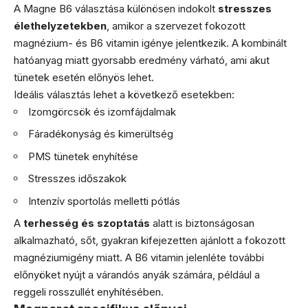
A Magne B6 választása különösen indokolt
stresszes
élethelyzetekben
, amikor a szervezet fokozott
magnézium- és B6 vitamin igénye jelentkezik. A kombinált
hatóanyag miatt gyorsabb eredmény várható, ami akut
tünetek esetén előnyös lehet.
Ideális választás lehet a következő esetekben:
Izomgörcsök és izomfájdalmak
Fáradékonyság és kimerültség
PMS tünetek enyhítése
Stresszes időszakok
Intenzív sportolás melletti pótlás
A
terhesség és szoptatás
alatt is biztonságosan
alkalmazható, sőt, gyakran kifejezetten ajánlott a fokozott
magnéziumigény miatt. A B6 vitamin jelenléte további
előnyöket nyújt a várandós anyák számára, például a
reggeli rosszullét enyhítésében.