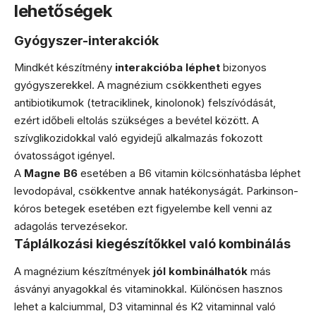
lehetőségek
Gyógyszer-interakciók
Mindkét készítmény
interakcióba léphet
bizonyos
gyógyszerekkel. A magnézium csökkentheti egyes
antibiotikumok (tetraciklinek, kinolonok) felszívódását,
ezért időbeli eltolás szükséges a bevétel között. A
szívglikozidokkal való egyidejű alkalmazás fokozott
óvatosságot igényel.
A
Magne B6
esetében a B6 vitamin kölcsönhatásba léphet
levodopával, csökkentve annak hatékonyságát. Parkinson-
kóros betegek esetében ezt figyelembe kell venni az
adagolás tervezésekor.
Táplálkozási kiegészítőkkel való kombinálás
A magnézium készítmények
jól kombinálhatók
más
ásványi anyagokkal és vitaminokkal. Különösen hasznos
lehet a kalciummal, D3 vitaminnal és K2 vitaminnal való