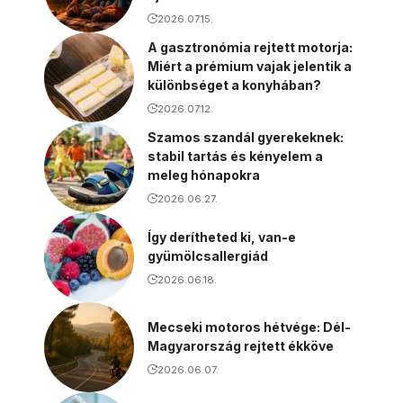
2026.07.15.
A gasztronómia rejtett motorja:
Miért a prémium vajak jelentik a
különbséget a konyhában?
2026.07.12.
Szamos szandál gyerekeknek:
stabil tartás és kényelem a
meleg hónapokra
2026.06.27.
Így derítheted ki, van-e
gyümölcsallergiád
2026.06.18.
Mecseki motoros hétvége: Dél-
Magyarország rejtett ékköve
2026.06.07.