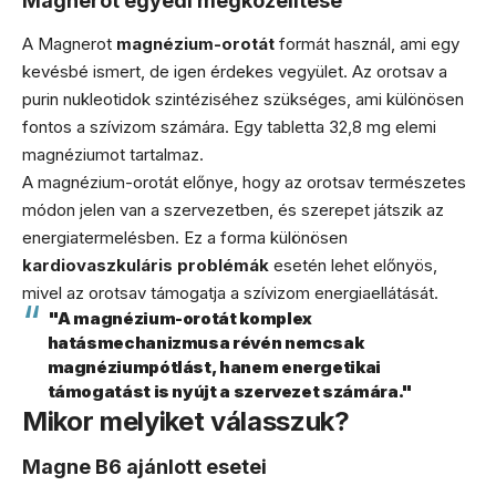
Magnerot egyedi megközelítése
A Magnerot
magnézium-orotát
formát használ, ami egy
kevésbé ismert, de igen érdekes vegyület. Az orotsav a
purin nukleotidok szintéziséhez szükséges, ami különösen
fontos a szívizom számára. Egy tabletta 32,8 mg elemi
magnéziumot tartalmaz.
A magnézium-orotát előnye, hogy az orotsav természetes
módon jelen van a szervezetben, és szerepet játszik az
energiatermelésben. Ez a forma különösen
kardiovaszkuláris problémák
esetén lehet előnyös,
mivel az orotsav támogatja a szívizom energiaellátását.
"A magnézium-orotát komplex
hatásmechanizmusa révén nemcsak
magnéziumpótlást, hanem energetikai
támogatást is nyújt a szervezet számára."
Mikor melyiket válasszuk?
Magne B6 ajánlott esetei