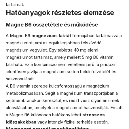
tartalmat.
Hatóanyagok részletes elemzése
Magne B6 összetétele és működése
A Magne B6
magnézium-laktát
formájában tartalmazza a
magnéziumot, ami az egyik legjobban felszívódó
magnézium vegyület. Egy tabletta 48 mg elemi
magnéziumot tartalmaz, amely mellett 5 mg B6 vitamin
található. Ez a kombináció nem véletlenszerű: a piridoxin
jelentősen javítja a magnézium sejten belüli felvételét és
hasznosulását.
A B6 vitamin szerepe kulcsfontosságú a magnézium
metabolizmusában. Segít a magnézium transzportjában a
sejtmembránokon keresztül, és részt vesz olyan enzimek
aktiválásában, amelyek a magnéziumot hasznosítják. Emiatt
a Magne B6 különösen hatékony lehet
stresszes
időszakokban
vagy intenzív fizikai terhelés esetén.