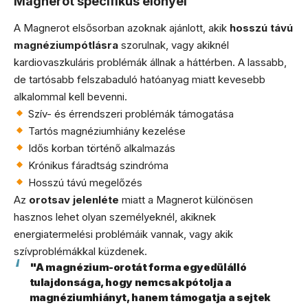
Magnerot specifikus előnyei
A Magnerot elsősorban azoknak ajánlott, akik
hosszú távú
magnéziumpótlásra
szorulnak, vagy akiknél
kardiovaszkuláris problémák állnak a háttérben. A lassabb,
de tartósabb felszabaduló hatóanyag miatt kevesebb
alkalommal kell bevenni.
Szív- és érrendszeri problémák támogatása
Tartós magnéziumhiány kezelése
Idős korban történő alkalmazás
Krónikus fáradtság szindróma
Hosszú távú megelőzés
Az
orotsav jelenléte
miatt a Magnerot különösen
hasznos lehet olyan személyeknél, akiknek
energiatermelési problémáik vannak, vagy akik
szívproblémákkal küzdenek.
"A magnézium-orotát forma egyedülálló
tulajdonsága, hogy nemcsak pótolja a
magnéziumhiányt, hanem támogatja a sejtek