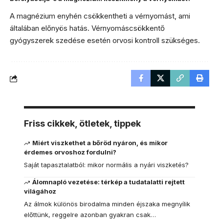
A magnézium enyhén csökkentheti a vérnyomást, ami
általában előnyös hatás. Vérnyomáscsökkentő
gyógyszerek szedése esetén orvosi kontroll szükséges.
Friss cikkek, ötletek, tippek
Miért viszkethet a bőröd nyáron, és mikor
érdemes orvoshoz fordulni?
Saját tapasztalatból: mikor normális a nyári viszketés?
Álomnapló vezetése: térkép a tudatalatti rejtett
világához
Az álmok különös birodalma minden éjszaka megnyílik
előttünk, reggelre azonban gyakran csak…