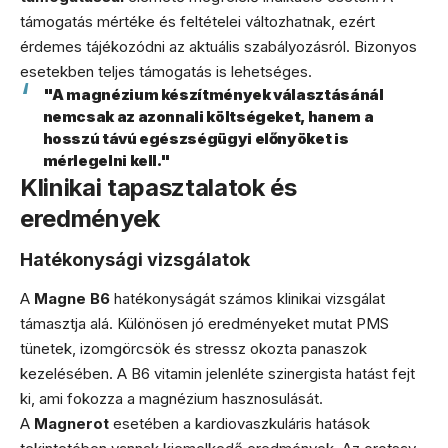
támogatás mértéke és feltételei változhatnak, ezért
érdemes tájékozódni az aktuális szabályozásról. Bizonyos
esetekben teljes támogatás is lehetséges.
"A magnézium készítmények választásánál
nemcsak az azonnali költségeket, hanem a
hosszú távú egészségügyi előnyöket is
mérlegelni kell."
Klinikai tapasztalatok és
eredmények
Hatékonysági vizsgálatok
A
Magne B6
hatékonyságát számos klinikai vizsgálat
támasztja alá. Különösen jó eredményeket mutat PMS
tünetek, izomgörcsök és stressz okozta panaszok
kezelésében. A B6 vitamin jelenléte szinergista hatást fejt
ki, ami fokozza a magnézium hasznosulását.
A
Magnerot
esetében a kardiovaszkuláris hatások