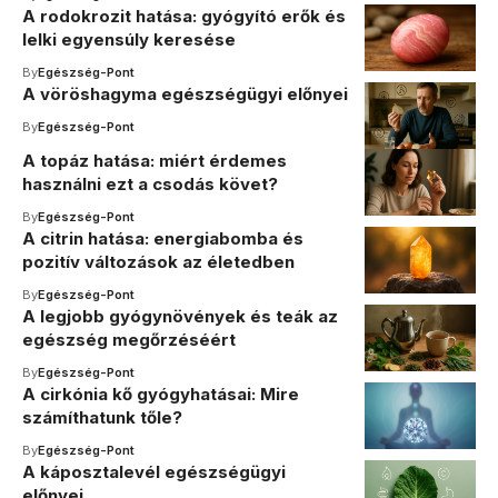
A rodokrozit hatása: gyógyító erők és
lelki egyensúly keresése
By
Egészség-Pont
A vöröshagyma egészségügyi előnyei
By
Egészség-Pont
A topáz hatása: miért érdemes
használni ezt a csodás követ?
By
Egészség-Pont
A citrin hatása: energiabomba és
pozitív változások az életedben
By
Egészség-Pont
A legjobb gyógynövények és teák az
egészség megőrzéséért
By
Egészség-Pont
A cirkónia kő gyógyhatásai: Mire
számíthatunk tőle?
By
Egészség-Pont
A káposztalevél egészségügyi
előnyei