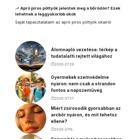
Apró piros pöttyök jelentek meg a bőrödön? Ezek
lehetnek a leggyakoribb okok
Saját tapasztalataim az apró piros pöttyök okairól
Álomnapló vezetése: térkép a
tudatalatti rejtett világához
2026.07.29.
Gyermekek szemvédelme
nyáron: nem csak a strandon
fontos a napszemüveg
2026.07.27.
Miért zsírosodik gyorsabban az
arcbőr nyáron, és mit tehetsz
ellene?
2026.07.15.