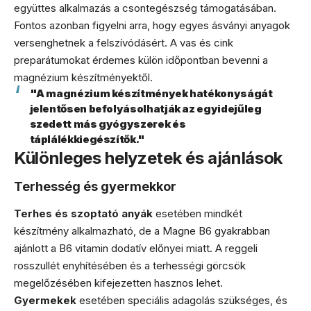
együttes alkalmazás a csontegészség támogatásában.
Fontos azonban figyelni arra, hogy egyes ásványi anyagok
versenghetnek a felszívódásért. A vas és cink
preparátumokat érdemes külön időpontban bevenni a
magnézium készítményektől.
"A magnézium készítmények hatékonyságát
jelentősen befolyásolhatják az egyidejűleg
szedett más gyógyszerek és
táplálékkiegészítők."
Különleges helyzetek és ajánlások
Terhesség és gyermekkor
Terhes és szoptató anyák
esetében mindkét
készítmény alkalmazható, de a Magne B6 gyakrabban
ajánlott a B6 vitamin dodatív előnyei miatt. A reggeli
rosszullét enyhítésében és a terhességi görcsök
megelőzésében kifejezetten hasznos lehet.
Gyermekek
esetében speciális adagolás szükséges, és