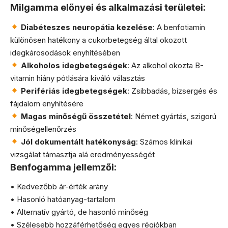
Milgamma előnyei és alkalmazási területei:
Diabéteszes neuropátia kezelése
: A benfotiamin
különösen hatékony a cukorbetegség által okozott
idegkárosodások enyhítésében
Alkoholos idegbetegségek
: Az alkohol okozta B-
vitamin hiány pótlására kiváló választás
Perifériás idegbetegségek
: Zsibbadás, bizsergés és
fájdalom enyhítésére
Magas minőségű összetétel
: Német gyártás, szigorú
minőségellenőrzés
Jól dokumentált hatékonyság
: Számos klinikai
vizsgálat támasztja alá eredményességét
Benfogamma jellemzői:
• Kedvezőbb ár-érték arány
• Hasonló hatóanyag-tartalom
• Alternatív gyártó, de hasonló minőség
• Szélesebb hozzáférhetőség egyes régiókban