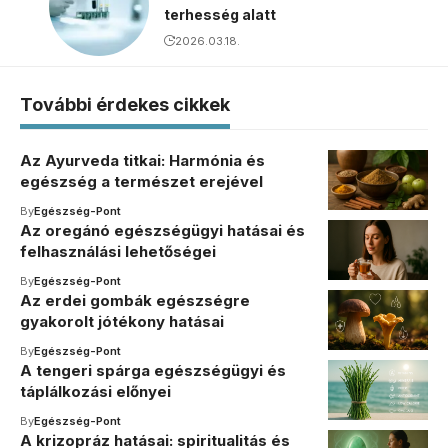
terhesség alatt
2026.03.18.
További érdekes cikkek
Az Ayurveda titkai: Harmónia és
egészség a természet erejével
By
Egészség-Pont
Az oregánó egészségügyi hatásai és
felhasználási lehetőségei
By
Egészség-Pont
Az erdei gombák egészségre
gyakorolt jótékony hatásai
By
Egészség-Pont
A tengeri spárga egészségügyi és
táplálkozási előnyei
By
Egészség-Pont
A krizopráz hatásai: spiritualitás és