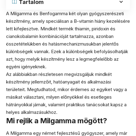
Tartalom
A Milgamma és Benfogamma két olyan gyógyszerészeti
készítmény, amely speciálisan a B-vitamin hiány kezelésére
lett kifejlesztve. Mindkét termék thiamin, piridoxin és
cianokobalamin kombinációját tartalmazza, azonban
összetételükben és hatásmechanizmusukban jelentős
különbségek vannak. Ezek a különbségek befolyásolhatják
azt, hogy melyik készítmény lesz a legmegfelelőbb az
egyéni igényeknek.
Az alábbiakban részletesen megvizsgáljuk mindkét
készítmény jellemzőit, hatóanyagait és alkalmazási
területeit. Megtudhatod, mikor érdemes az egyiket vagy a
másikat választani, milyen előnyökkel és esetleges
hátrányokkal járnak, valamint praktikus tanácsokat kapsz a
helyes alkalmazásukhoz.
Mi rejlik a Milgamma mögött?
A Milgamma egy német fejlesztésű gyógyszer, amely már