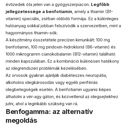
évtizedek óta jelen van a gyógyszerpiacon.
Legfőbb
jellegzetessége a benfotiamin
, amely a thiamin (B1-
vitamin) speciális, zsírban oldódó formája. Ez a különleges
hatóanyag sokkal jobban felszívódik a szervezetben, mint a
hagyományos thiamin-sók.
A készítmény összetétele precízen kimunkált: 100 mg
benfotiamin, 100 mg piridoxin-hidroklorid (B6-vitamin) és
1000 mikrogramm cianokobalamin (B12-vitamin) található
minden kapszulában. Ez a kombináció különösen hatékony
az idegrendszeri problémák kezelésében.
Az orvosok gyakran ajánlják diabéteszes neuropátia,
alkoholos idegkárosodás vagy egyéb perifériás
idegbetegségek esetén. A benfotiamin ugyanis képes
áthatolni a vér-agy gáton, és közvetlenül az idegsejtekhez
jutni, ahol a leginkább szükség van rá.
Benfogamma: az alternatív
megoldás