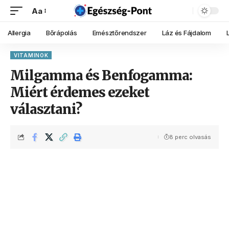
Aa
Allergia
Bőrápolás
Emésztőrendszer
Láz és Fájdalom
VITAMINOK
Milgamma és Benfogamma:
Miért érdemes ezeket
választani?
8 perc olvasás