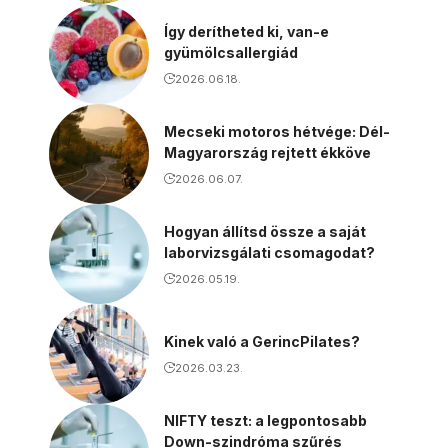
Így derítheted ki, van-e
gyümölcsallergiád
2026.06.18.
Mecseki motoros hétvége: Dél-
Magyarország rejtett ékköve
2026.06.07.
Hogyan állítsd össze a saját
laborvizsgálati csomagodat?
2026.05.19.
Kinek való a GerincPilates?
2026.03.23.
NIFTY teszt: a legpontosabb
Down-szindróma szűrés