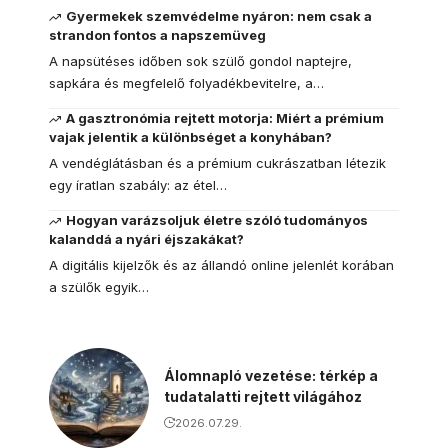
Gyermekek szemvédelme nyáron: nem csak a
strandon fontos a napszemüveg
A napsütéses időben sok szülő gondol naptejre,
sapkára és megfelelő folyadékbevitelre, a…
A gasztronómia rejtett motorja: Miért a prémium
vajak jelentik a különbséget a konyhában?
A vendéglátásban és a prémium cukrászatban létezik
egy íratlan szabály: az étel…
Hogyan varázsoljuk életre szóló tudományos
kalanddá a nyári éjszakákat?
A digitális kijelzők és az állandó online jelenlét korában
a szülők egyik…
Álomnapló vezetése: térkép a
tudatalatti rejtett világához
2026.07.29.