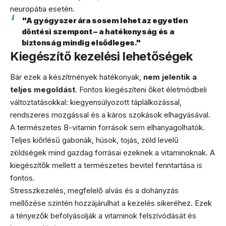
neuropátia esetén.
"A gyógyszer ára sosem lehet az egyetlen
döntési szempont – a hatékonyság és a
biztonság mindig elsődleges."
Kiegészítő kezelési lehetőségek
Bár ezek a készítmények hatékonyak,
nem jelentik a
teljes megoldást
. Fontos kiegészíteni őket életmódbeli
változtatásokkal: kiegyensúlyozott táplálkozással,
rendszeres mozgással és a káros szokások elhagyásával.
A természetes B-vitamin források sem elhanyagolhatók.
Teljes kiőrlésű gabonák, húsok, tojás, zöld levelű
zöldségek mind gazdag forrásai ezeknek a vitaminoknak. A
kiegészítők mellett a természetes bevitel fenntartása is
fontos.
Stresszkezelés, megfelelő alvás és a dohányzás
mellőzése szintén hozzájárulhat a kezelés sikeréhez. Ezek
a tényezők befolyásolják a vitaminok felszívódását és