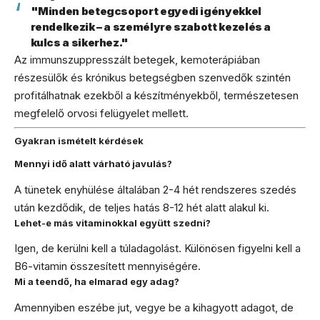
"Minden betegcsoport egyedi igényekkel
rendelkezik – a személyre szabott kezelés a
kulcs a sikerhez."
Az immunszuppresszált betegek, kemoterápiában
részesülők és krónikus betegségben szenvedők szintén
profitálhatnak ezekből a készítményekből, természetesen
megfelelő orvosi felügyelet mellett.
Gyakran ismételt kérdések
Mennyi idő alatt várható javulás?
A tünetek enyhülése általában 2-4 hét rendszeres szedés
után kezdődik, de teljes hatás 8-12 hét alatt alakul ki.
Lehet-e más vitaminokkal együtt szedni?
Igen, de kerülni kell a túladagolást. Különösen figyelni kell a
B6-vitamin összesített mennyiségére.
Mi a teendő, ha elmarad egy adag?
Amennyiben eszébe jut, vegye be a kihagyott adagot, de