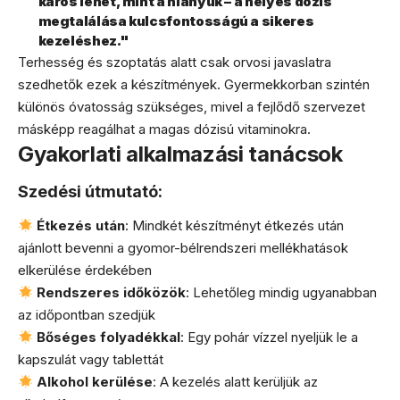
káros lehet, mint a hiányuk – a helyes dózis
megtalálása kulcsfontosságú a sikeres
kezeléshez."
Terhesség és szoptatás alatt csak orvosi javaslatra
szedhetők ezek a készítmények. Gyermekkorban szintén
különös óvatosság szükséges, mivel a fejlődő szervezet
másképp reagálhat a magas dózisú vitaminokra.
Gyakorlati alkalmazási tanácsok
Szedési útmutató:
Étkezés után
: Mindkét készítményt étkezés után
ajánlott bevenni a gyomor-bélrendszeri mellékhatások
elkerülése érdekében
Rendszeres időközök
: Lehetőleg mindig ugyanabban
az időpontban szedjük
Bőséges folyadékkal
: Egy pohár vízzel nyeljük le a
kapszulát vagy tablettát
Alkohol kerülése
: A kezelés alatt kerüljük az