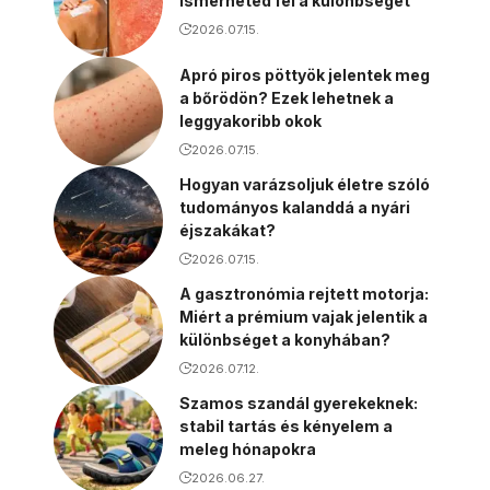
ismerheted fel a különbséget
2026.07.15.
Apró piros pöttyök jelentek meg
a bőrödön? Ezek lehetnek a
leggyakoribb okok
2026.07.15.
Hogyan varázsoljuk életre szóló
tudományos kalanddá a nyári
éjszakákat?
2026.07.15.
A gasztronómia rejtett motorja:
Miért a prémium vajak jelentik a
különbséget a konyhában?
2026.07.12.
Szamos szandál gyerekeknek:
stabil tartás és kényelem a
meleg hónapokra
2026.06.27.