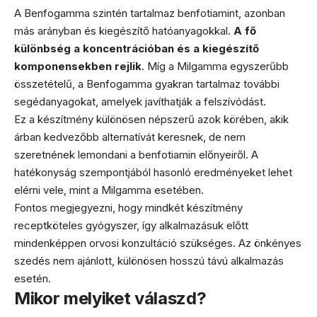
A Benfogamma szintén tartalmaz benfotiamint, azonban
más arányban és kiegészítő hatóanyagokkal.
A fő
különbség a koncentrációban és a kiegészítő
komponensekben rejlik
. Míg a Milgamma egyszerűbb
összetételű, a Benfogamma gyakran tartalmaz további
segédanyagokat, amelyek javíthatják a felszívódást.
Ez a készítmény különösen népszerű azok körében, akik
árban kedvezőbb alternatívát keresnek, de nem
szeretnének lemondani a benfotiamin előnyeiről. A
hatékonyság szempontjából hasonló eredményeket lehet
elérni vele, mint a Milgamma esetében.
Fontos megjegyezni, hogy mindkét készítmény
receptköteles gyógyszer, így alkalmazásuk előtt
mindenképpen orvosi konzultáció szükséges. Az önkényes
szedés nem ajánlott, különösen hosszú távú alkalmazás
esetén.
Mikor melyiket válaszd?