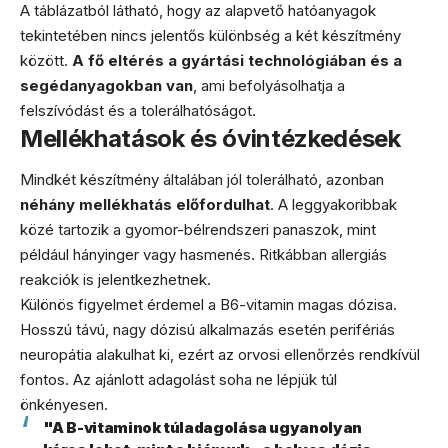
A táblázatból látható, hogy az alapvető hatóanyagok
tekintetében nincs jelentős különbség a két készítmény
között.
A fő eltérés a gyártási technológiában és a
segédanyagokban van
, ami befolyásolhatja a
felszívódást és a tolerálhatóságot.
Mellékhatások és óvintézkedések
Mindkét készítmény általában jól tolerálható, azonban
néhány mellékhatás előfordulhat
. A leggyakoribbak
közé tartozik a gyomor-bélrendszeri panaszok, mint
például hányinger vagy hasmenés. Ritkábban allergiás
reakciók is jelentkezhetnek.
Különös figyelmet érdemel a B6-vitamin magas dózisa.
Hosszú távú, nagy dózisú alkalmazás esetén perifériás
neuropátia alakulhat ki, ezért az orvosi ellenőrzés rendkívül
fontos. Az ajánlott adagolást soha ne lépjük túl
önkényesen.
"A B-vitaminok túladagolása ugyanolyan