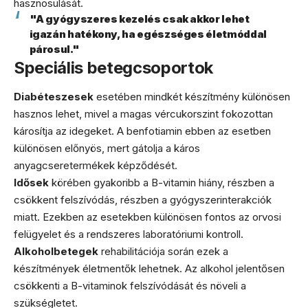
hasznosulását.
"A gyógyszeres kezelés csak akkor lehet
igazán hatékony, ha egészséges életmóddal
párosul."
Speciális betegcsoportok
Diabéteszesek
esetében mindkét készítmény különösen
hasznos lehet, mivel a magas vércukorszint fokozottan
károsítja az idegeket. A benfotiamin ebben az esetben
különösen előnyös, mert gátolja a káros
anyagcseretermékek képződését.
Idősek
körében gyakoribb a B-vitamin hiány, részben a
csökkent felszívódás, részben a gyógyszerinterakciók
miatt. Ezekben az esetekben különösen fontos az orvosi
felügyelet és a rendszeres laboratóriumi kontroll.
Alkoholbetegek
rehabilitációja során ezek a
készítmények életmentők lehetnek. Az alkohol jelentősen
csökkenti a B-vitaminok felszívódását és növeli a
szükségletet.