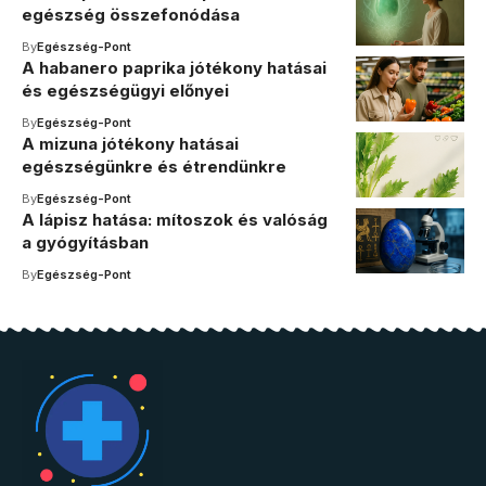
egészség összefonódása
By
Egészség-Pont
A habanero paprika jótékony hatásai
és egészségügyi előnyei
By
Egészség-Pont
A mizuna jótékony hatásai
egészségünkre és étrendünkre
By
Egészség-Pont
A lápisz hatása: mítoszok és valóság
a gyógyításban
By
Egészség-Pont