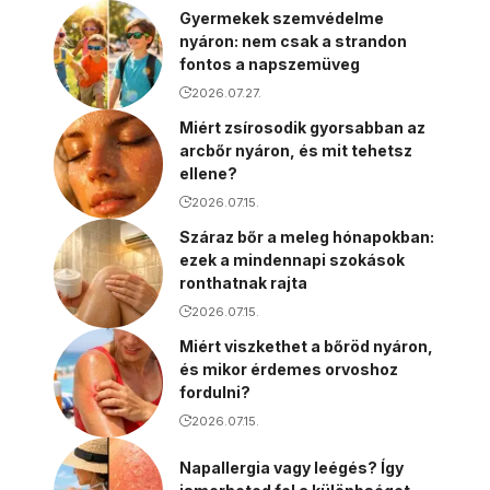
Gyermekek szemvédelme
nyáron: nem csak a strandon
fontos a napszemüveg
2026.07.27.
Miért zsírosodik gyorsabban az
arcbőr nyáron, és mit tehetsz
ellene?
2026.07.15.
Száraz bőr a meleg hónapokban:
ezek a mindennapi szokások
ronthatnak rajta
2026.07.15.
Miért viszkethet a bőröd nyáron,
és mikor érdemes orvoshoz
fordulni?
2026.07.15.
Napallergia vagy leégés? Így