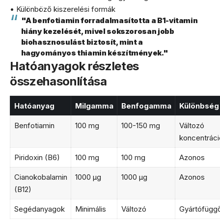
• Különböző kiszerelési formák
"A benfotiamin forradalmasította a B1-vitamin
hiány kezelését, mivel sokszorosan jobb
biohasznosulást biztosít, mint a
hagyományos thiamin készítmények."
Hatóanyagok részletes
összehasonlítása
Hatóanyag
Milgamma
Benfogamma
Különbség
Benfotiamin
100 mg
100-150 mg
Változó
koncentráci
Piridoxin (B6)
100 mg
100 mg
Azonos
Cianokobalamin
1000 μg
1000 μg
Azonos
(B12)
Segédanyagok
Minimális
Változó
Gyártófügg