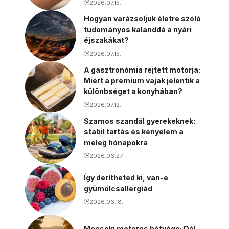
2026.07.15.
Hogyan varázsoljuk életre szóló
tudományos kalanddá a nyári
éjszakákat?
2026.07.15.
A gasztronómia rejtett motorja:
Miért a prémium vajak jelentik a
különbséget a konyhában?
2026.07.12.
Szamos szandál gyerekeknek:
stabil tartás és kényelem a
meleg hónapokra
2026.06.27.
Így derítheted ki, van-e
gyümölcsallergiád
2026.06.18.
Mecseki motoros hétvége: Dél-