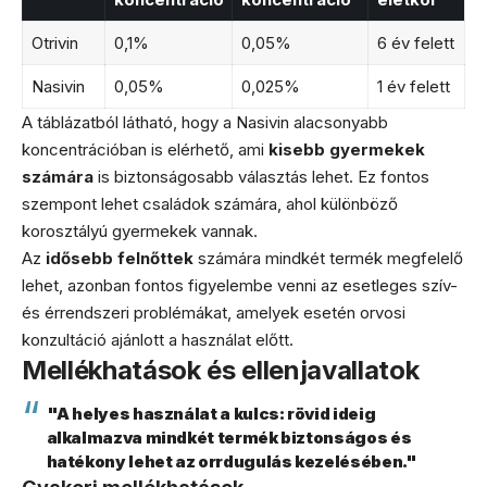
Otrivin
0,1%
0,05%
6 év felett
Nasivin
0,05%
0,025%
1 év felett
A táblázatból látható, hogy a Nasivin alacsonyabb
koncentrációban is elérhető, ami
kisebb gyermekek
számára
is biztonságosabb választás lehet. Ez fontos
szempont lehet családok számára, ahol különböző
korosztályú gyermekek vannak.
Az
idősebb felnőttek
számára mindkét termék megfelelő
lehet, azonban fontos figyelembe venni az esetleges szív-
és érrendszeri problémákat, amelyek esetén orvosi
konzultáció ajánlott a használat előtt.
Mellékhatások és ellenjavallatok
"A helyes használat a kulcs: rövid ideig
alkalmazva mindkét termék biztonságos és
hatékony lehet az orrdugulás kezelésében."