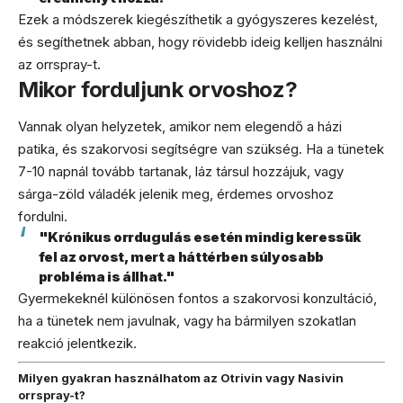
Ezek a módszerek kiegészíthetik a gyógyszeres kezelést,
és segíthetnek abban, hogy rövidebb ideig kelljen használni
az orrspray-t.
Mikor forduljunk orvoshoz?
Vannak olyan helyzetek, amikor nem elegendő a házi
patika, és szakorvosi segítségre van szükség. Ha a tünetek
7-10 napnál tovább tartanak, láz társul hozzájuk, vagy
sárga-zöld váladék jelenik meg, érdemes orvoshoz
fordulni.
"Krónikus orrdugulás esetén mindig keressük
fel az orvost, mert a háttérben súlyosabb
probléma is állhat."
Gyermekeknél különösen fontos a szakorvosi konzultáció,
ha a tünetek nem javulnak, vagy ha bármilyen szokatlan
reakció jelentkezik.
Milyen gyakran használhatom az Otrivin vagy Nasivin
orrspray-t?