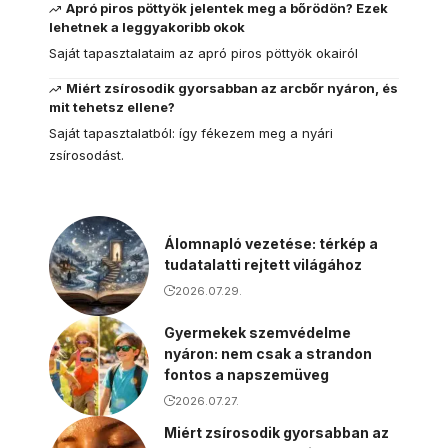
Apró piros pöttyök jelentek meg a bőrödön? Ezek
lehetnek a leggyakoribb okok
Saját tapasztalataim az apró piros pöttyök okairól
Miért zsírosodik gyorsabban az arcbőr nyáron, és
mit tehetsz ellene?
Saját tapasztalatból: így fékezem meg a nyári
zsírosodást.
Álomnapló vezetése: térkép a
tudatalatti rejtett világához
2026.07.29.
Gyermekek szemvédelme
nyáron: nem csak a strandon
fontos a napszemüveg
2026.07.27.
Miért zsírosodik gyorsabban az