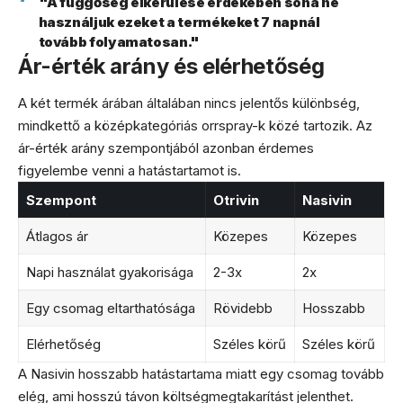
"A függőség elkerülése érdekében soha ne
használjuk ezeket a termékeket 7 napnál
tovább folyamatosan."
Ár-érték arány és elérhetőség
A két termék árában általában nincs jelentős különbség,
mindkettő a középkategóriás orrspray-k közé tartozik. Az
ár-érték arány szempontjából azonban érdemes
figyelembe venni a hatástartamot is.
Szempont
Otrivin
Nasivin
Átlagos ár
Közepes
Közepes
Napi használat gyakorisága
2-3x
2x
Egy csomag eltarthatósága
Rövidebb
Hosszabb
Elérhetőség
Széles körű
Széles körű
A Nasivin hosszabb hatástartama miatt egy csomag tovább
elég, ami hosszú távon költségmegtakarítást jelenthet.