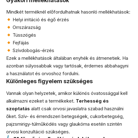
Gyakori mellékhatások
Mindkét terméknél előfordulhatnak hasonló mellékhatások:
Helyi irritáció és égő érzés
Orrszárazság
Tüsszögés
Fejfájás
Szívdobogás-érzés
Ezek a mellékhatások általában enyhék és átmenetiek. Ha
azonban súlyosabbak vagy tartósak, érdemes abbahagyni
a használatot és orvoshoz fordulni.
Különleges figyelem szükséges
Vannak olyan helyzetek, amikor különös óvatossággal kell
alkalmazni ezeket a termékeket.
Terhesség és
szoptatás
alatt csak orvosi javaslatra szabad használni
őket. Szív- és érrendszeri betegségek, cukorbetegség,
pajzsmirigy-túlműködés vagy glaukóma esetén szintén
orvosi konzultáció szükséges.