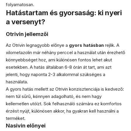
folyamatosan.
Hatástartam és gyorsaság: ki nyeri
a versenyt?
Otrivin jellemzői
Az Otrivin legnagyobb előnye a
gyors hatásban
rejlik. A
xilometazolin már néhány perccel a használat után érezhető
könnyebbséget hoz, ami különösen fontos lehet akut
esetekben. A hatás általában 6-8 órán át tart, ami azt
jelenti, hogy naponta 2-3 alkalommal szükséges a
használata.
A gyors hatás mellett az Otrivin konzisztenciája is kedvező:
nem túl sűrű, könnyen adagolható, és nem hagy
kellemetlen utóízt. Sok felhasználó számára ez komfortos
érzést nyújt, különösen akkor, ha gyakran kell használni a
terméket.
Nasivin előnyei