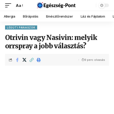
Aa
Allergia
Bőrápolás
Emésztőrendszer
Láz és Fájdalom
LÉGÚTI PANASZOK
Otrivin vagy Nasivin: melyik
orrspray a jobb választás?
9 perc olvasás