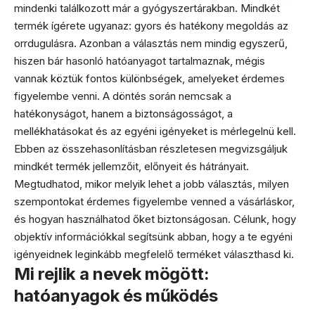
mindenki találkozott már a gyógyszertárakban. Mindkét
termék ígérete ugyanaz: gyors és hatékony megoldás az
orrdugulásra. Azonban a választás nem mindig egyszerű,
hiszen bár hasonló hatóanyagot tartalmaznak, mégis
vannak köztük fontos különbségek, amelyeket érdemes
figyelembe venni. A döntés során nemcsak a
hatékonyságot, hanem a biztonságosságot, a
mellékhatásokat és az egyéni igényeket is mérlegelnü kell.
Ebben az összehasonlításban részletesen megvizsgáljuk
mindkét termék jellemzőit, előnyeit és hátrányait.
Megtudhatod, mikor melyik lehet a jobb választás, milyen
szempontokat érdemes figyelembe venned a vásárláskor,
és hogyan használhatod őket biztonságosan. Célunk, hogy
objektív információkkal segítsünk abban, hogy a te egyéni
igényeidnek leginkább megfelelő terméket választhasd ki.
Mi rejlik a nevek mögött:
hatóanyagok és működés