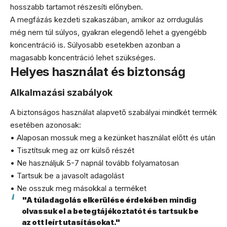
hosszabb tartamot részesíti előnyben.
A megfázás kezdeti szakaszában, amikor az orrdugulás
még nem túl súlyos, gyakran elegendő lehet a gyengébb
koncentráció is. Súlyosabb esetekben azonban a
magasabb koncentráció lehet szükséges.
Helyes használat és biztonság
Alkalmazási szabályok
A biztonságos használat alapvető szabályai mindkét termék
esetében azonosak:
• Alaposan mossuk meg a kezünket használat előtt és után
• Tisztítsuk meg az orr külső részét
• Ne használjuk 5-7 napnál tovább folyamatosan
• Tartsuk be a javasolt adagolást
• Ne osszuk meg másokkal a terméket
"A túladagolás elkerülése érdekében mindig
olvassuk el a betegtájékoztatót és tartsuk be
az ott leírt utasításokat."