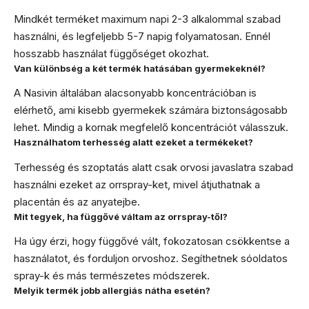
Mindkét terméket maximum napi 2-3 alkalommal szabad
használni, és legfeljebb 5-7 napig folyamatosan. Ennél
hosszabb használat függőséget okozhat.
Van különbség a két termék hatásában gyermekeknél?
A Nasivin általában alacsonyabb koncentrációban is
elérhető, ami kisebb gyermekek számára biztonságosabb
lehet. Mindig a kornak megfelelő koncentrációt válasszuk.
Használhatom terhesség alatt ezeket a termékeket?
Terhesség és szoptatás alatt csak orvosi javaslatra szabad
használni ezeket az orrspray-ket, mivel átjuthatnak a
placentán és az anyatejbe.
Mit tegyek, ha függővé váltam az orrspray-től?
Ha úgy érzi, hogy függővé vált, fokozatosan csökkentse a
használatot, és forduljon orvoshoz. Segíthetnek sóoldatos
spray-k és más természetes módszerek.
Melyik termék jobb allergiás nátha esetén?