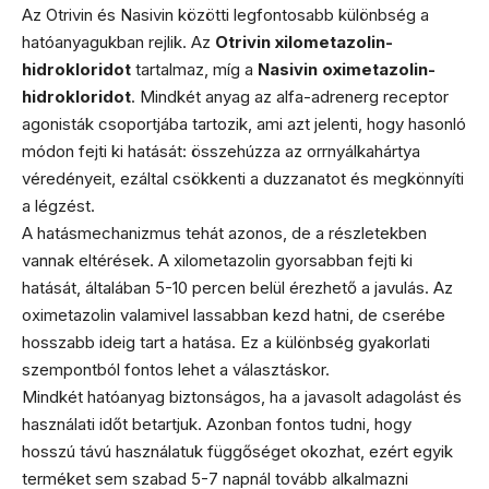
Az Otrivin és Nasivin közötti legfontosabb különbség a
hatóanyagukban rejlik. Az
Otrivin xilometazolin-
hidrokloridot
tartalmaz, míg a
Nasivin oximetazolin-
hidrokloridot
. Mindkét anyag az alfa-adrenerg receptor
agonisták csoportjába tartozik, ami azt jelenti, hogy hasonló
módon fejti ki hatását: összehúzza az orrnyálkahártya
véredényeit, ezáltal csökkenti a duzzanatot és megkönnyíti
a légzést.
A hatásmechanizmus tehát azonos, de a részletekben
vannak eltérések. A xilometazolin gyorsabban fejti ki
hatását, általában 5-10 percen belül érezhető a javulás. Az
oximetazolin valamivel lassabban kezd hatni, de cserébe
hosszabb ideig tart a hatása. Ez a különbség gyakorlati
szempontból fontos lehet a választáskor.
Mindkét hatóanyag biztonságos, ha a javasolt adagolást és
használati időt betartjuk. Azonban fontos tudni, hogy
hosszú távú használatuk függőséget okozhat, ezért egyik
terméket sem szabad 5-7 napnál tovább alkalmazni