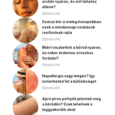
arcbőr nyáron, és mit tehetsz
ellene?
2026.07.15.
Száraz bőr a meleg hónapokban:
ezek a mindennapi szokások
ronthatnak rajta
2026.07.15.
Miért viszkethet a bőröd nyáron,
és mikor érdemes orvoshoz
fordulni?
2026.07.15.
Napallergia vagy leégés? Így
ismerheted fel a különbséget
2026.07.15.
Apró piros pöttyök jelentek meg
a bőrödön? Ezek lehetnek a
leggyakoribb okok