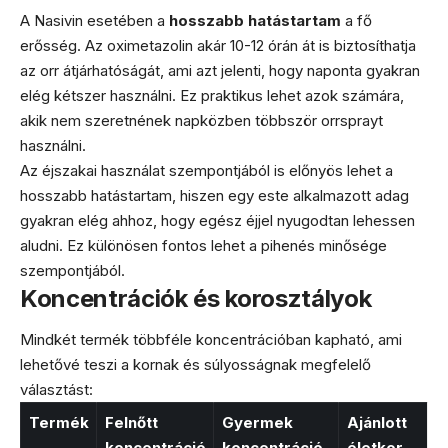
A Nasivin esetében a
hosszabb hatástartam
a fő
erősség. Az oximetazolin akár 10-12 órán át is biztosíthatja
az orr átjárhatóságát, ami azt jelenti, hogy naponta gyakran
elég kétszer használni. Ez praktikus lehet azok számára,
akik nem szeretnének napközben többször orrsprayt
használni.
Az éjszakai használat szempontjából is előnyös lehet a
hosszabb hatástartam, hiszen egy este alkalmazott adag
gyakran elég ahhoz, hogy egész éjjel nyugodtan lehessen
aludni. Ez különösen fontos lehet a pihenés minősége
szempontjából.
Koncentrációk és korosztályok
Mindkét termék többféle koncentrációban kapható, ami
lehetővé teszi a kornak és súlyosságnak megfelelő
választást:
Termék
Felnőtt
Gyermek
Ajánlott
koncentráció
koncentráció
életkor