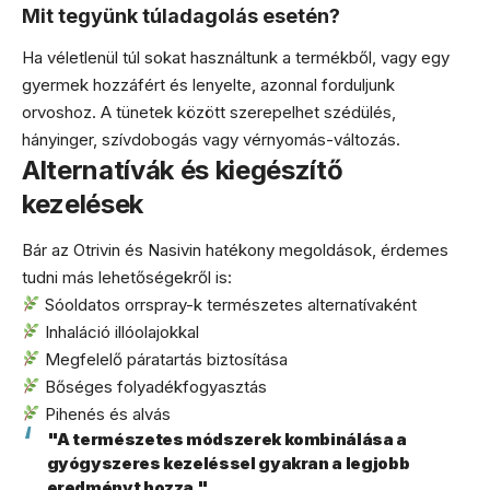
Mit tegyünk túladagolás esetén?
Ha véletlenül túl sokat használtunk a termékből, vagy egy
gyermek hozzáfért és lenyelte, azonnal forduljunk
orvoshoz. A tünetek között szerepelhet szédülés,
hányinger, szívdobogás vagy vérnyomás-változás.
Alternatívák és kiegészítő
kezelések
Bár az Otrivin és Nasivin hatékony megoldások, érdemes
tudni más lehetőségekről is:
Sóoldatos orrspray-k természetes alternatívaként
Inhaláció illóolajokkal
Megfelelő páratartás biztosítása
Bőséges folyadékfogyasztás
Pihenés és alvás
"A természetes módszerek kombinálása a
gyógyszeres kezeléssel gyakran a legjobb
eredményt hozza."