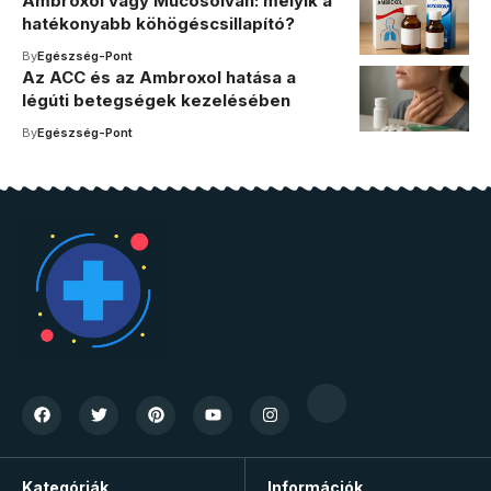
Ambroxol vagy Mucosolvan: melyik a
hatékonyabb köhögéscsillapító?
By
Egészség-Pont
Az ACC és az Ambroxol hatása a
légúti betegségek kezelésében
By
Egészség-Pont
Kategóriák
Információk