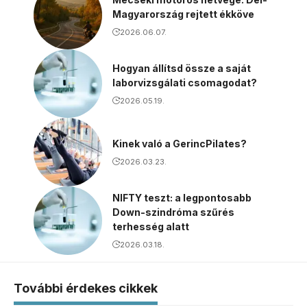
Magyarország rejtett ékköve
2026.06.07.
Hogyan állítsd össze a saját
laborvizsgálati csomagodat?
2026.05.19.
Kinek való a GerincPilates?
2026.03.23.
NIFTY teszt: a legpontosabb
Down-szindróma szűrés
terhesség alatt
2026.03.18.
További érdekes cikkek