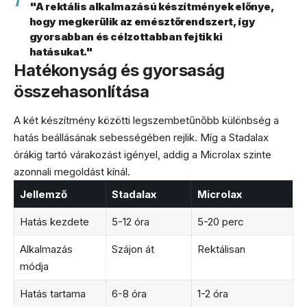
"A rektális alkalmazású készítmények előnye,
hogy megkerülik az emésztőrendszert, így
gyorsabban és célzottabban fejtik ki
hatásukat."
Hatékonyság és gyorsaság
összehasonlítása
A két készítmény közötti legszembetűnőbb különbség a
hatás beállásának sebességében rejlik. Míg a Stadalax
órákig tartó várakozást igényel, addig a Microlax szinte
azonnali megoldást kínál.
Jellemző
Stadalax
Microlax
Hatás kezdete
5-12 óra
5-20 perc
Alkalmazás
Szájon át
Rektálisan
módja
Hatás tartama
6-8 óra
1-2 óra