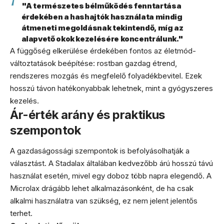
"A természetes bélműködés fenntartása
érdekében a hashajtók használata mindig
átmeneti megoldásnak tekintendő, míg az
alapvető okok kezelésére koncentrálunk."
A függőség elkerülése érdekében fontos az életmód-
változtatások beépítése: rostban gazdag étrend,
rendszeres mozgás és megfelelő folyadékbevitel. Ezek
hosszú távon hatékonyabbak lehetnek, mint a gyógyszeres
kezelés.
Ár-érték arány és praktikus
szempontok
A gazdaságossági szempontok is befolyásolhatják a
választást. A Stadalax általában kedvezőbb árú hosszú távú
használat esetén, mivel egy doboz több napra elegendő. A
Microlax drágább lehet alkalmazásonként, de ha csak
alkalmi használatra van szükség, ez nem jelent jelentős
terhet.