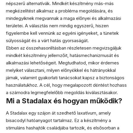
népszerű alternatívák. Mindkét készítmény más-más
megközelítést alkalmaz a probléma megoldására, és
mindegyiknek megvannak a maga előnyei és alkalmazási
területei. A választás nem mindig egyszerű, hiszen
figyelembe kell vennünk az egyéni igényeket, a tünetek
súlyosságát és a várt hatás gyorsaságát.
Ebben az összehasonlításban részletesen megvizsgáljuk
mindkét készítmény jellemzőit, hatásmechanizmusát és
alkalmazási lehetőségeit. Megtudhatod, mikor érdemes
melyiket választani, milyen előnyökkel és hátrányokkal
járnak, valamint gyakorlati tanácsokat kapsz a biztonságos
használatukhoz. A cél, hogy megalapozott döntést hozhass
a számodra legmegfelelőbb megoldás kiválasztásakor.
Mi a Stadalax és hogyan működik?
A Stadalax egy szájon át szedhető laxatívum, amely
bisacodyl hatóanyagot tartalmaz. Ez a készítmény a
stimuláns hashajtók családjába tartozik, és elsősorban a