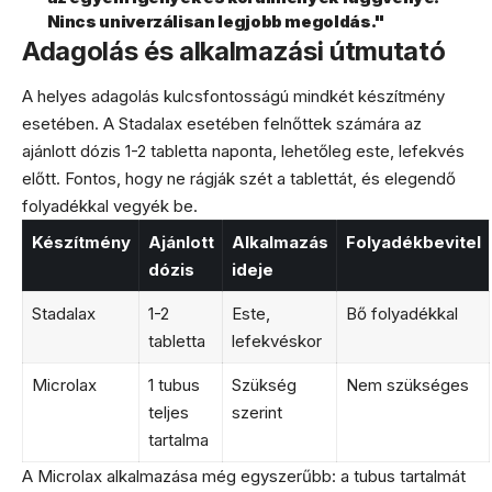
Nincs univerzálisan legjobb megoldás."
Adagolás és alkalmazási útmutató
A helyes adagolás kulcsfontosságú mindkét készítmény
esetében. A Stadalax esetében felnőttek számára az
ajánlott dózis 1-2 tabletta naponta, lehetőleg este, lefekvés
előtt. Fontos, hogy ne rágják szét a tablettát, és elegendő
folyadékkal vegyék be.
Készítmény
Ajánlott
Alkalmazás
Folyadékbevitel
dózis
ideje
Stadalax
1-2
Este,
Bő folyadékkal
tabletta
lefekvéskor
Microlax
1 tubus
Szükség
Nem szükséges
teljes
szerint
tartalma
A Microlax alkalmazása még egyszerűbb: a tubus tartalmát