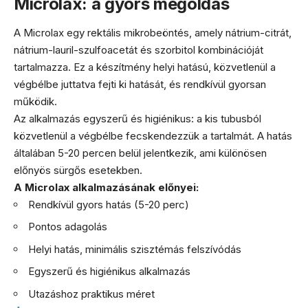
Microlax: a gyors megoldás
A Microlax egy rektális mikrobeöntés, amely nátrium-citrát,
nátrium-lauril-szulfoacetát és szorbitol kombinációját
tartalmazza. Ez a készítmény helyi hatású, közvetlenül a
végbélbe juttatva fejti ki hatását, és rendkívül gyorsan
működik.
Az alkalmazás egyszerű és higiénikus: a kis tubusból
közvetlenül a végbélbe fecskendezzük a tartalmát. A hatás
általában 5-20 percen belül jelentkezik, ami különösen
előnyös sürgős esetekben.
A Microlax alkalmazásának előnyei:
Rendkívül gyors hatás (5-20 perc)
Pontos adagolás
Helyi hatás, minimális szisztémás felszívódás
Egyszerű és higiénikus alkalmazás
Utazáshoz praktikus méret