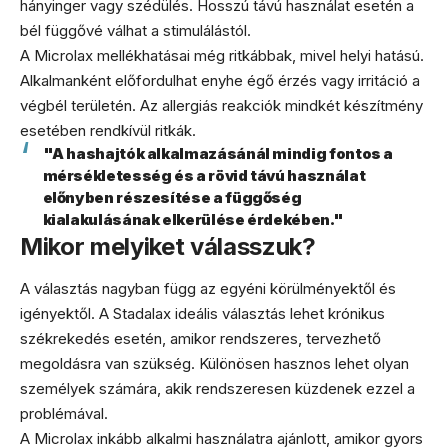
hányinger vagy szédülés. Hosszú távú használat esetén a
bél függővé válhat a stimulálástól.
A Microlax mellékhatásai még ritkábbak, mivel helyi hatású.
Alkalmanként előfordulhat enyhe égő érzés vagy irritáció a
végbél területén. Az allergiás reakciók mindkét készítmény
esetében rendkívül ritkák.
"A hashajtók alkalmazásánál mindig fontos a
mérsékletesség és a rövid távú használat
előnyben részesítése a függőség
kialakulásának elkerülése érdekében."
Mikor melyiket válasszuk?
A választás nagyban függ az egyéni körülményektől és
igényektől. A Stadalax ideális választás lehet krónikus
székrekedés esetén, amikor rendszeres, tervezhető
megoldásra van szükség. Különösen hasznos lehet olyan
személyek számára, akik rendszeresen küzdenek ezzel a
problémával.
A Microlax inkább alkalmi használatra ajánlott, amikor gyors