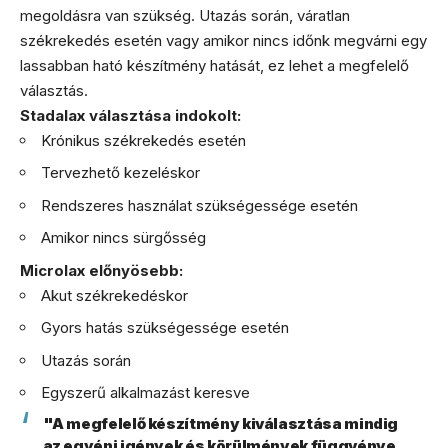
megoldásra van szükség. Utazás során, váratlan
székrekedés esetén vagy amikor nincs időnk megvárni egy
lassabban ható készítmény hatását, ez lehet a megfelelő
választás.
Stadalax választása indokolt:
Krónikus székrekedés esetén
Tervezhető kezeléskor
Rendszeres használat szükségessége esetén
Amikor nincs sürgősség
Microlax előnyösebb:
Akut székrekedéskor
Gyors hatás szükségessége esetén
Utazás során
Egyszerű alkalmazást keresve
"A megfelelő készítmény kiválasztása mindig
az egyéni igények és körülmények függvénye.