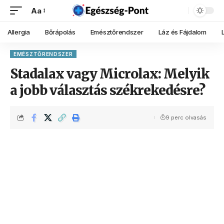
Aa
Allergia
Bőrápolás
Emésztőrendszer
Láz és Fájdalom
EMÉSZTŐRENDSZER
Stadalax vagy Microlax: Melyik
a jobb választás székrekedésre?
9 perc olvasás