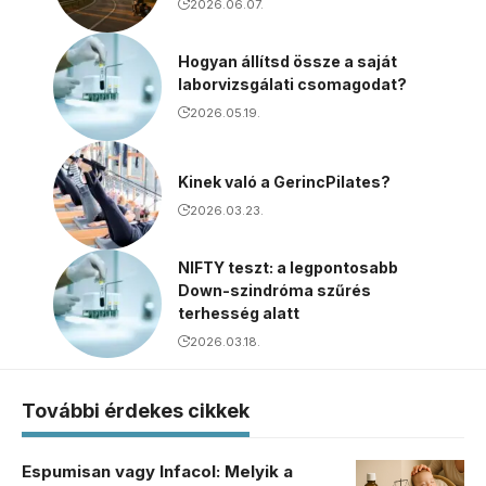
2026.06.07.
Hogyan állítsd össze a saját
laborvizsgálati csomagodat?
2026.05.19.
Kinek való a GerincPilates?
2026.03.23.
NIFTY teszt: a legpontosabb
Down-szindróma szűrés
terhesség alatt
2026.03.18.
További érdekes cikkek
Espumisan vagy Infacol: Melyik a