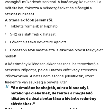
vastagbél működését serkenti. A hatóanyag közvetlenül a
bélfalra hat, fokozza a bélmozgásokat és elősegíti a
széklet kiürülését.
A Stadalax főbb jellemzői:
Tabletta formájában kapható
5-12 óra alatt fejti ki hatását
Főként éjszakai bevételre ajánlott
Hosszabb távú használatra is alkalmas orvosi felügyelet
mellett
A készítmény különösen akkor hasznos, ha tervezhető a
székelés időpontja, például utazás előtt vagy stresszes
időszakokban. A hatás nem azonnal jelentkezik, ezért
türelemre van szükség a bevétel után.
"A stimuláns hashajtók, mint a bisacodyl,
hatékonyak lehetnek, de fontos a megfelelő
időzítés és dózis betartása a kívánt eredmény
eléréséhez."