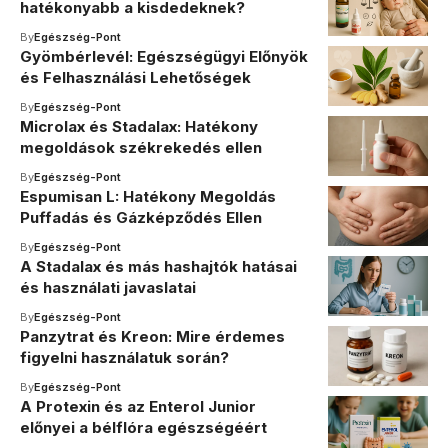
hatékonyabb a kisdedeknek?
By
Egészség-Pont
Gyömbérlevél: Egészségügyi Előnyök
és Felhasználási Lehetőségek
By
Egészség-Pont
Microlax és Stadalax: Hatékony
megoldások székrekedés ellen
By
Egészség-Pont
Espumisan L: Hatékony Megoldás
Puffadás és Gázképződés Ellen
By
Egészség-Pont
A Stadalax és más hashajtók hatásai
és használati javaslatai
By
Egészség-Pont
Panzytrat és Kreon: Mire érdemes
figyelni használatuk során?
By
Egészség-Pont
A Protexin és az Enterol Junior
előnyei a bélflóra egészségéért