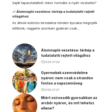
Saját tapasztalatból: mikor normális a nyári viszketés?
Álomnapló vezetése: térkép a tudatalatti rejtett
világához
Az álmok különös birodalma minden éjszaka megnyílik
előttünk, reggelre azonban gyakran csak…
Álomnapló vezetése: térkép a
tudatalatti rejtett világához
2026.07.29.
Gyermekek szemvédelme
nyáron: nem csak a strandon
fontos a napszemüveg
2026.07.27.
Miért zsírosodik gyorsabban az
arcbőr nyáron, és mit tehetsz
ellene?