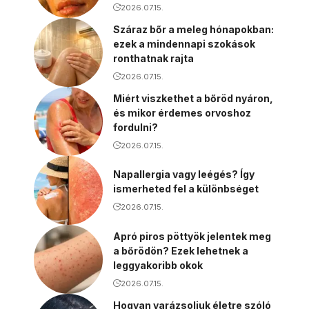
2026.07.15.
Száraz bőr a meleg hónapokban:
ezek a mindennapi szokások
ronthatnak rajta
2026.07.15.
Miért viszkethet a bőröd nyáron,
és mikor érdemes orvoshoz
fordulni?
2026.07.15.
Napallergia vagy leégés? Így
ismerheted fel a különbséget
2026.07.15.
Apró piros pöttyök jelentek meg
a bőrödön? Ezek lehetnek a
leggyakoribb okok
2026.07.15.
Hogyan varázsoljuk életre szóló