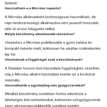
hatását.
Használható-e a Microlax naponta?
A Microlax alkalmanként biztonságosan használható, de
napi rendszerességű alkalmazása nem javasolt hosszabb
időn át orvosi felügyelet nélkül.
Melyik készítmény alkalmasabb utazáshoz?
Utazáshoz a Microlax praktikusabb a gyors hatása és
kompakt mérete miatt, különösen ha váratlan székrekedés
lép fel.
Okozhatnak-e függőséget ezek a készítmények?
A Stadalax hosszú távú használata függőséghez vezethet,
míg a Microlax alkalmi használata esetén ez a kockázat
minimális.
Használhatók-e egyidejűleg más gyógyszerekkel?
Mindkét készítmény esetében fontos ellenőrizni a
lehetséges kölcsönhatásokat, különösen szívgyógyszerek
vagy vérnyomáscsökkentők szedése esetén.