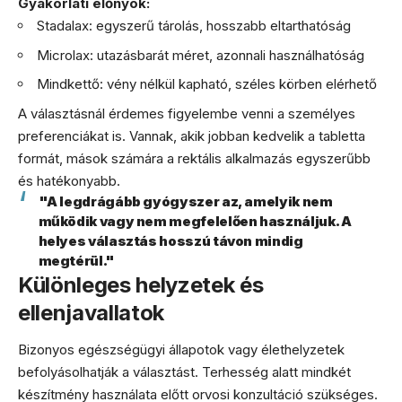
Gyakorlati előnyök:
Stadalax: egyszerű tárolás, hosszabb eltarthatóság
Microlax: utazásbarát méret, azonnali használhatóság
Mindkettő: vény nélkül kapható, széles körben elérhető
A választásnál érdemes figyelembe venni a személyes
preferenciákat is. Vannak, akik jobban kedvelik a tabletta
formát, mások számára a rektális alkalmazás egyszerűbb
és hatékonyabb.
"A legdrágább gyógyszer az, amelyik nem
működik vagy nem megfelelően használjuk. A
helyes választás hosszú távon mindig
megtérül."
Különleges helyzetek és
ellenjavallatok
Bizonyos egészségügyi állapotok vagy élethelyzetek
befolyásolhatják a választást. Terhesség alatt mindkét
készítmény használata előtt orvosi konzultáció szükséges.