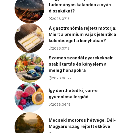
tudományos kalanddá a nyári
éjszakákat?
2026.07.15.
A gasztronómia rejtett motorja:
Miért a prémium vajak jelentik a
különbséget a konyhában?
2026.07.12.
Szamos szandál gyerekeknek:
stabil tartás és kényelem a
meleg hónapokra
2026.06.27.
Így derítheted ki, van-e
gyümölcsallergiád
2026.06.18.
Mecseki motoros hétvége: Dél-
Magyarország rejtett ékköve