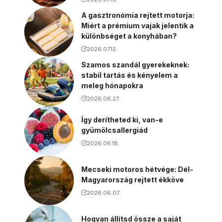
A gasztronómia rejtett motorja:
Miért a prémium vajak jelentik a
különbséget a konyhában?
2026.07.12.
Szamos szandál gyerekeknek:
stabil tartás és kényelem a
meleg hónapokra
2026.06.27.
Így derítheted ki, van-e
gyümölcsallergiád
2026.06.18.
Mecseki motoros hétvége: Dél-
Magyarország rejtett ékköve
2026.06.07.
Hogyan állítsd össze a saját