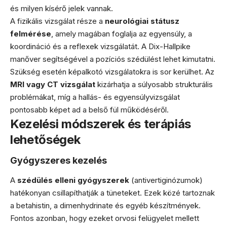
és milyen kísérő jelek vannak.
A fizikális vizsgálat része a
neurológiai státusz
felmérése
, amely magában foglalja az egyensúly, a
koordináció és a reflexek vizsgálatát. A Dix-Hallpike
manőver segítségével a pozíciós szédülést lehet kimutatni.
Szükség esetén képalkotó vizsgálatokra is sor kerülhet. Az
MRI vagy CT vizsgálat
kizárhatja a súlyosabb strukturális
problémákat, míg a hallás- és egyensúlyvizsgálat
pontosabb képet ad a belső fül működéséről.
Kezelési módszerek és terápiás
lehetőségek
Gyógyszeres kezelés
A
szédülés elleni gyógyszerek
(antivertiginózumok)
hatékonyan csillapíthatják a tüneteket. Ezek közé tartoznak
a betahistin, a dimenhydrinate és egyéb készítmények.
Fontos azonban, hogy ezeket orvosi felügyelet mellett