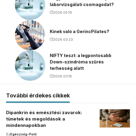
laborvizsgálati csomagodat?
2026.05.19.
Kinek való a GerincPilates?
2026.03.23.
NIFTY teszt: a legpontosabb
Down-szindróma szűrés
terhesség alatt
2026.03.18.
További érdekes cikkek
Dipankrin és emésztési zavarok:
tünetek és megoldások a
mindennapokban
By
Egészség-Pont