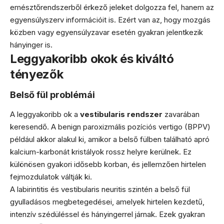
emésztőrendszerből érkező jeleket dolgozza fel, hanem az
egyensúlyszerv információit is. Ezért van az, hogy mozgás
közben vagy egyensúlyzavar esetén gyakran jelentkezik
hányinger is.
Leggyakoribb okok és kiváltó
tényezők
Belső fül problémái
A leggyakoribb ok a
vestibularis rendszer
zavarában
keresendő. A benign paroxizmális pozíciós vertigo (BPPV)
például akkor alakul ki, amikor a belső fülben található apró
kalcium-karbonát kristályok rossz helyre kerülnek. Ez
különösen gyakori idősebb korban, és jellemzően hirtelen
fejmozdulatok váltják ki.
A labirintitis és vestibularis neuritis szintén a belső fül
gyulladásos megbetegedései, amelyek hirtelen kezdetű,
intenzív szédüléssel és hányingerrel járnak. Ezek gyakran