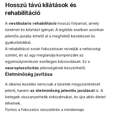
Hosszú távú kilátások és
rehabilitáció
A
vestibularis rehabilitáció
hosszú folyamat, amely
türelmet és kitartást igényel. A legtöbb esetben azonban
jelentős javulás érhető el a megfelelő kezeléssel és
gyakorlatokkal.
A rehabilitáció során fokozatosan növeljük a nehézségi
szintet, és az agy megtanulja kompenzálni az
egyensúlyrendszer esetleges károsodásait. Ez a
neuroplaszticitás
jelenségének köszönhető.
Életminőség javítása
A sikeres kezelés nemcsak a tünetek megszüntetését
jelenti, hanem
az életminőség jelentős javulását
is. A
betegek visszanyerhetik önbizalmukat, és újra aktív életet
élhetnek.
Fontos a fokozatos visszatérés a mindennapi