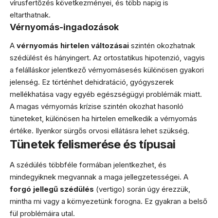
vírusfertőzés következményei, és több napig is
eltarthatnak.
Vérnyomás-ingadozások
A
vérnyomás hirtelen változásai
szintén okozhatnak
szédülést és hányingert. Az ortostatikus hipotenzió, vagyis
a felálláskor jelentkező vérnyomásesés különösen gyakori
jelenség. Ez történhet dehidratáció, gyógyszerek
mellékhatása vagy egyéb egészségügyi problémák miatt.
A magas vérnyomás krízise szintén okozhat hasonló
tüneteket, különösen ha hirtelen emelkedik a vérnyomás
értéke. Ilyenkor sürgős orvosi ellátásra lehet szükség.
Tünetek felismerése és típusai
A szédülés többféle formában jelentkezhet, és
mindegyiknek megvannak a maga jellegzetességei. A
forgó jellegű szédülés
(vertigo) során úgy érezzük,
mintha mi vagy a környezetünk forogna. Ez gyakran a belső
fül problémáira utal.