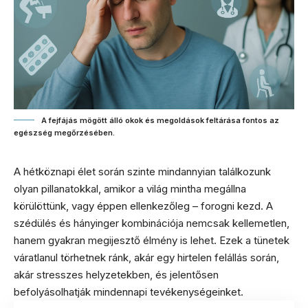
A fejfájás mögött álló okok és megoldások feltárása fontos az
egészség megőrzésében.
A hétköznapi élet során szinte mindannyian találkozunk
olyan pillanatokkal, amikor a világ mintha megállna
körülöttünk, vagy éppen ellenkezőleg – forogni kezd. A
szédülés és hányinger kombinációja nemcsak kellemetlen,
hanem gyakran megijesztő élmény is lehet. Ezek a tünetek
váratlanul törhetnek ránk, akár egy hirtelen felállás során,
akár stresszes helyzetekben, és jelentősen
befolyásolhatják mindennapi tevékenységeinket.