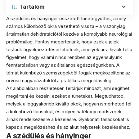
Tartalom
A szédülés és hányinger összetett tünetegyüttes, amely
számos különböző okra vezethető vissza – a viszonylag
ártalmatlan dehidratációtól kezdve a komolyabb neurológiai
problémákig. Fontos megértenünk, hogy ezek a jelek
testünk figyelmeztetései lehetnek, amelyek arra hívják fel a
figyelmet, hogy valami nincs rendben az egyensúlyunk
fenntartásában vagy az általános egészségünkben. A
témát különböző szemszögekből fogjuk megközelíteni: az
orvosi magyarázatoktól a praktikus megoldásokig.
Az alábbiakban részletesen feltárjuk mindazt, ami segíthet
megérteni és kezelni ezeket a tüneteket. Megtudhatod,
melyek a leggyakoribb kiváltó okok, hogyan ismerheted fel
a különböző típusokat, és milyen hatékony módszerek
állnak rendelkezésre a kezelésre. Gyakorlati tanácsokat is
kapsz a megelőzéshez és az akut helyzetek kezeléséhez.
A szédülés és hányinger