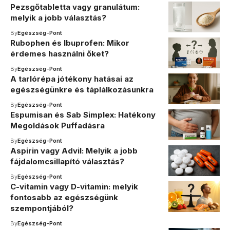
Pezsgőtabletta vagy granulátum:
melyik a jobb választás?
By
Egészség-Pont
Rubophen és Ibuprofen: Mikor
érdemes használni őket?
By
Egészség-Pont
A tarlórépa jótékony hatásai az
egészségünkre és táplálkozásunkra
By
Egészség-Pont
Espumisan és Sab Simplex: Hatékony
Megoldások Puffadásra
By
Egészség-Pont
Aspirin vagy Advil: Melyik a jobb
fájdalomcsillapító választás?
By
Egészség-Pont
C-vitamin vagy D-vitamin: melyik
fontosabb az egészségünk
szempontjából?
By
Egészség-Pont