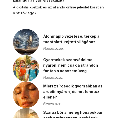
kalanddá a nyári éjszakákat?
A digitális kijelzők és az állandó online jelenlét korában
a szülők egyik…
Álomnapló vezetése: térkép a
tudatalatti rejtett világához
2026.07.29.
Gyermekek szemvédelme
nyáron: nem csak a strandon
fontos a napszemüveg
2026.07.27.
Miért zsírosodik gyorsabban az
arcbőr nyáron, és mit tehetsz
ellene?
2026.07.15.
Száraz bőr a meleg hónapokban:
ezek a mindennapi szokások