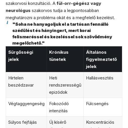
szakorvosi konzultáció. A
fül-orr-gégész vagy
neurológus
szakorvos tudja a legpontosabban
meghatározni a probléma okát és a megfelelő kezelést.
"Soha ne hanyagoljuk el a tartósan fennálló
szédülést és hányingert, mert korai
felismeréssel és kezeléssel sok szövődmény
megelőzhető."
Sürgősségi
Krónikus
Általános
jelek
tünetek
figyelmeztető
jelek
Hirtelen
Heti
Hallásvesztés
beszédzavar
rendszerességű
epizódok
Végtaggyengeség
Fokozódó
Fülcsengés
intenzitás
Súlyos fejfájás
Új kísérő
Koncentrációs