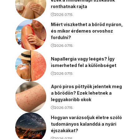
ronthatnak rajta
2026.07.15.
Miért viszkethet a bőröd nyáron,
és mikor érdemes orvoshoz
fordulni?
2026.07.15.
Napallergia vagy leégés? Így
ismerheted fel a különbséget
2026.07.15.
Apró piros pöttyök jelentek meg
a bőrödön? Ezek lehetnek a
leggyakoribb okok
2026.07.15.
Hogyan varázsoljuk életre szóló
tudományos kalanddá a nyári
éjszakákat?
2026.07.15.