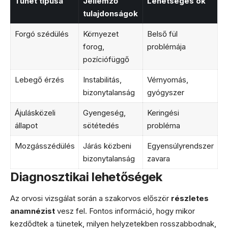
Tünet típusa
Jellemző
Lehetséges ok
tulajdonságok
Forgó szédülés
Környezet
Belső fül
forog,
problémája
pozíciófüggő
Lebegő érzés
Instabilitás,
Vérnyomás,
bizonytalanság
gyógyszer
Ájulásközeli
Gyengeség,
Keringési
állapot
sötétedés
probléma
Mozgásszédülés
Járás közbeni
Egyensúlyrendszer
bizonytalanság
zavara
Diagnosztikai lehetőségek
Az orvosi vizsgálat során a szakorvos először
részletes
anamnézist
vesz fel. Fontos információ, hogy mikor
kezdődtek a tünetek, milyen helyzetekben rosszabbodnak,