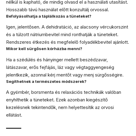
nélkül is kapható, de mindig olvasd el a használati utasítást.
Hosszabb távú használat előtt konzultálj orvossal.
Befolyásolhatja a táplálkozás a tüneteket?
Igen, jelentősen. A dehidratáció, az alacsony vércukorszint
és a túlzott nátriumbevitel mind ronthatják a tüneteket.
Rendszeres étkezés és megfelelő folyadékbevitel ajánlott.
Mikor kell sürgősen kórházba menni?
Ha a szédülés és hányinger mellett beszédzavar,
látászavar, erős fejfájás, láz vagy végtaggyengeség
jelentkezik, azonnal kérj mentőt vagy menj sürgősségire.
Segíthetnek a természetes módszerek?
A gyömbér, borsmenta és relaxációs technikák valóban
enyhíthetik a tüneteket. Ezek azonban kiegészítő
kezelésnek tekintendők, nem helyettesítik az orvosi
ellátást.