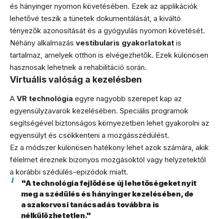
és hányinger nyomon követésében. Ezek az applikációk
lehetővé teszik a tünetek dokumentálását, a kiváltó
tényezők azonosítását és a gyógyulás nyomon követését.
Néhány alkalmazás
vestibularis gyakorlatokat
is
tartalmaz, amelyek otthon is elvégezhetők. Ezek különösen
hasznosak lehetnek a rehabilitáció során.
Virtuális valóság a kezelésben
A
VR technológia
egyre nagyobb szerepet kap az
egyensúlyzavarok kezelésében. Speciális programok
segítségével biztonságos környezetben lehet gyakorolni az
egyensúlyt és csökkenteni a mozgásszédülést.
Ez a módszer különösen hatékony lehet azok számára, akik
félelmet éreznek bizonyos mozgásoktól vagy helyzetektől
a korábbi szédülés-epizódok miatt.
"A technológia fejlődése új lehetőségeket nyit
meg a szédülés és hányinger kezelésében, de
a szakorvosi tanácsadás továbbra is
nélkülözhetetlen."