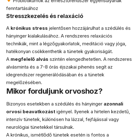
Probiotikumok az emésztőrendszer egyensúlyának
fenntartásához
Stresszkezelés és relaxáció
A
krónikus stress
jelentősen hozzájárulhat a szédülés és
hányinger kialakulásához. A rendszeres relaxációs
technikák, mint a légzőgyakorlatok, meditáció vagy jóga,
hatékonyan csökkenthetik a tünetek gyakoriságát.
A
megfelelő alvás
szintén elengedhetetlen. A rendszeres
alvásminta és a 7-8 órás éjszakai pihenés segít az
idegrendszer regenerálódásában és a tünetek
megelőzésében.
Mikor forduljunk orvoshoz?
Bizonyos esetekben a szédülés és hányinger
azonnali
orvosi beavatkozást
igényel. Ilyenek a hirtelen kezdetű,
intenzív tünetek, különösen ha lázzal, fejfájással vagy
neurológiai tünetekkel társulnak.
A krónikus, ismétlődő tünetek esetén is fontos a