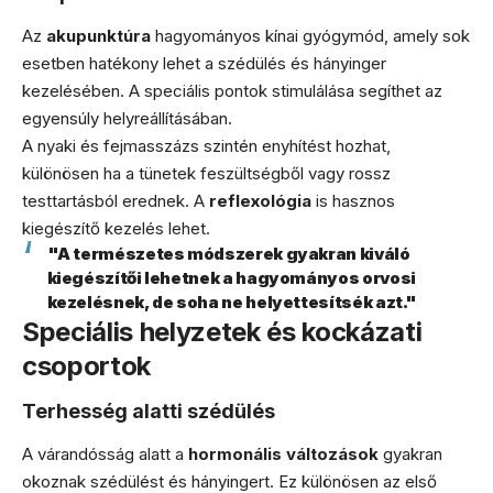
Az
akupunktúra
hagyományos kínai gyógymód, amely sok
esetben hatékony lehet a szédülés és hányinger
kezelésében. A speciális pontok stimulálása segíthet az
egyensúly helyreállításában.
A nyaki és fejmasszázs szintén enyhítést hozhat,
különösen ha a tünetek feszültségből vagy rossz
testtartásból erednek. A
reflexológia
is hasznos
kiegészítő kezelés lehet.
"A természetes módszerek gyakran kiváló
kiegészítői lehetnek a hagyományos orvosi
kezelésnek, de soha ne helyettesítsék azt."
Speciális helyzetek és kockázati
csoportok
Terhesség alatti szédülés
A várandósság alatt a
hormonális változások
gyakran
okoznak szédülést és hányingert. Ez különösen az első