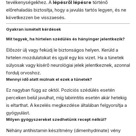
tevékenységekhez. A
lépésről lépésre
történő
előrehaladás biztosítja, hogy a javulás tartós legyen, és ne
következzen be visszaesés.
Gyakran ismételt kérdések
Mit tegyek, ha hirtelen szédülés és hányinger jelentkezik?
Először ülj vagy feküdj le biztonságos helyen. Kerüld a
hirtelen mozdulatokat és igyál egy kis vizet. Ha a tünetek
súlyosak vagy kísérő neurológiai jelek jelentkeznek, azonnal
fordulj orvoshoz.
Mennyi idő alatt múlnak el ezek a tünetek?
Ez nagyban függ az októl. Pozíciós szédülés esetén
perceken belül javulhat, míg labirintitis esetén akár hetekig
is eltarthat. A kezelés megkezdése általában felgyorsítja a
gyógyulást.
Milyen gyógyszereket szedhetünk recept nélkül?
Néhány antihistamin készítmény (dimenhydrinate) vény