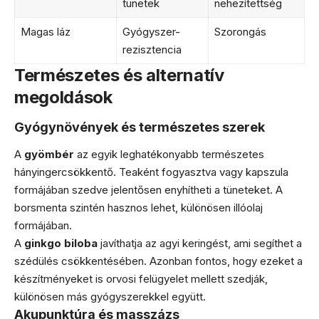
tünetek
nehezítettség
Magas láz
Gyógyszer-
Szorongás
rezisztencia
Természetes és alternatív
megoldások
Gyógynövények és természetes szerek
A
gyömbér
az egyik leghatékonyabb természetes
hányingercsökkentő. Teaként fogyasztva vagy kapszula
formájában szedve jelentősen enyhítheti a tüneteket. A
borsmenta szintén hasznos lehet, különösen illóolaj
formájában.
A
ginkgo biloba
javíthatja az agyi keringést, ami segíthet a
szédülés csökkentésében. Azonban fontos, hogy ezeket a
készítményeket is orvosi felügyelet mellett szedják,
különösen más gyógyszerekkel együtt.
Akupunktúra és masszázs