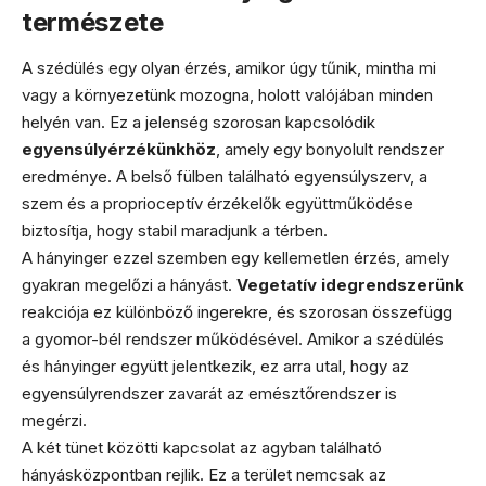
természete
A szédülés egy olyan érzés, amikor úgy tűnik, mintha mi
vagy a környezetünk mozogna, holott valójában minden
helyén van. Ez a jelenség szorosan kapcsolódik
egyensúlyérzékünkhöz
, amely egy bonyolult rendszer
eredménye. A belső fülben található egyensúlyszerv, a
szem és a proprioceptív érzékelők együttműködése
biztosítja, hogy stabil maradjunk a térben.
A hányinger ezzel szemben egy kellemetlen érzés, amely
gyakran megelőzi a hányást.
Vegetatív idegrendszerünk
reakciója ez különböző ingerekre, és szorosan összefügg
a gyomor-bél rendszer működésével. Amikor a szédülés
és hányinger együtt jelentkezik, ez arra utal, hogy az
egyensúlyrendszer zavarát az emésztőrendszer is
megérzi.
A két tünet közötti kapcsolat az agyban található
hányásközpontban rejlik. Ez a terület nemcsak az