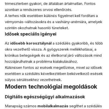
trimeszterben gyakori, de általában ártalmatlan. Fontos
azonban a rendszeres orvosi ellenőrzés.
A terhes nők esetében különös figyelmet kell fordítani a
vérnyomás-változásokra és a vashiány-anémiára, amelyek
szintén okozhatnak hasonló tüneteket.
Idősek speciális igényei
Az
idősebb korosztálynál
a szédülés gyakoribb, és több
okra vezethető vissza. A gyógyszerek mellékhatásai, a
krónikus betegségek és az életkorral járó változások mind
hozzájárulhatnak a probléma kialakulásához.
Különösen fontos az esések megelőzése, mivel az idősek
esetében a szédülés következtében bekövetkező esések
súlyos sérülésekhez vezethetnek.
Modern technológiai megoldások
Digitális egészségügyi alkalmazások
Manapság számos
mobilalkalmazás
segíthet a szédülés