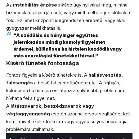
Az
instabilitás érzése
inkább úgy nyilvánul meg, mintha
bizonytalan talajon járnánk, vagy mintha elbillegne alólunk a
föld. Ez lehet központi idegrendszeri eredetű, vagy akár
gyógyszer mellékhatás is.
"A szédülés és hányinger együttes
jelentkezése mindig komoly figyelmet
érdemel, különösen ha hirtelen kezdődik vagy
más neurológiai tünetekkel társul."
Kísérő tünetek fontossága
Fontos figyelni a kísérő tünetekre is. A
hallásvesztés,
fülcsengés
a belső fül érintettségére utal. A fejfájás,
különösen ha hirtelen és intenzív, súlyosabb problémára
hívhatja fel a figyelmet.
A
látászavarok, beszédzavarok vagy
végtaggyengeség
esetén azonnal orvosi segítséget kell
kérni, mivel ezek stroke-ra vagy egyéb súlyos neurológiai
problémára utalhatnak.