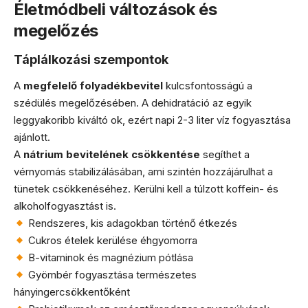
Életmódbeli változások és
megelőzés
Táplálkozási szempontok
A
megfelelő folyadékbevitel
kulcsfontosságú a
szédülés megelőzésében. A dehidratáció az egyik
leggyakoribb kiváltó ok, ezért napi 2-3 liter víz fogyasztása
ajánlott.
A
nátrium bevitelének csökkentése
segíthet a
vérnyomás stabilizálásában, ami szintén hozzájárulhat a
tünetek csökkenéséhez. Kerülni kell a túlzott koffein- és
alkoholfogyasztást is.
Rendszeres, kis adagokban történő étkezés
Cukros ételek kerülése éhgyomorra
B-vitaminok és magnézium pótlása
Gyömbér fogyasztása természetes
hányingercsökkentőként