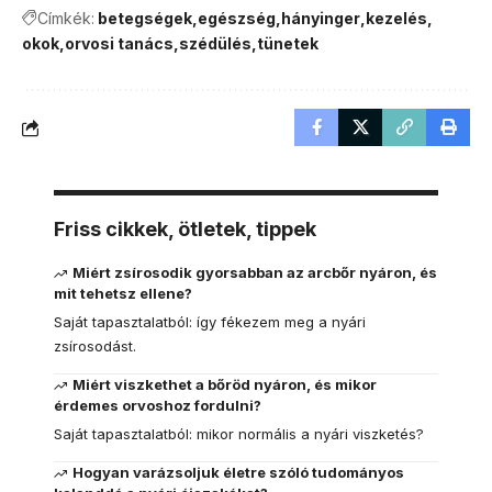
Címkék:
betegségek
egészség
hányinger
kezelés
okok
orvosi tanács
szédülés
tünetek
Friss cikkek, ötletek, tippek
Miért zsírosodik gyorsabban az arcbőr nyáron, és
mit tehetsz ellene?
Saját tapasztalatból: így fékezem meg a nyári
zsírosodást.
Miért viszkethet a bőröd nyáron, és mikor
érdemes orvoshoz fordulni?
Saját tapasztalatból: mikor normális a nyári viszketés?
Hogyan varázsoljuk életre szóló tudományos