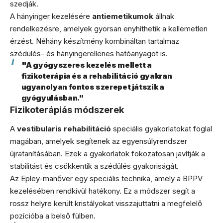
szedják.
A hányinger kezelésére
antiemetikumok
állnak
rendelkezésre, amelyek gyorsan enyhíthetik a kellemetlen
érzést. Néhány készítmény kombináltan tartalmaz
szédülés- és hányingerellenes hatóanyagot is.
"A gyógyszeres kezelés mellett a
fizikoterápia és a rehabilitáció gyakran
ugyanolyan fontos szerepet játszik a
gyógyulásban."
Fizikoterápiás módszerek
A
vestibularis rehabilitáció
speciális gyakorlatokat foglal
magában, amelyek segítenek az egyensúlyrendszer
újratanításában. Ezek a gyakorlatok fokozatosan javítják a
stabilitást és csökkentik a szédülés gyakoriságát.
Az Epley-manőver egy speciális technika, amely a BPPV
kezelésében rendkívül hatékony. Ez a módszer segít a
rossz helyre került kristályokat visszajuttatni a megfelelő
pozícióba a belső fülben.