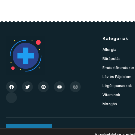
Kategóriák
Allergia
Bőrápolás
Emésztőrendszer
Láz és Fájdalom
Légúti panaszok
Vitaminok
Mozgás
Join Community
A weboldalon a minő