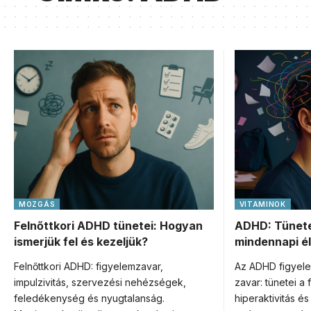
MOZGÁS
VITAMINOK
Felnőttkori ADHD tünetei: Hogyan
ADHD: Tünete
ismerjük fel és kezeljük?
mindennapi él
Felnőttkori ADHD: figyelemzavar,
Az ADHD figyele
impulzivitás, szervezési nehézségek,
zavar: tünetei a 
feledékenység és nyugtalanság.
hiperaktivitás és