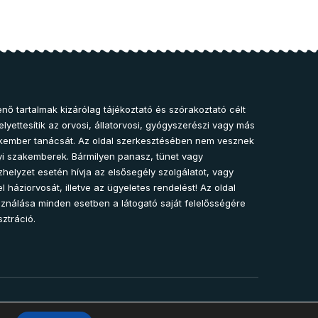
nő tartalmak kizárólag tájékoztató és szórakoztató célt
lyettesítik az orvosi, állatorvosi, gyógyszerészi vagy más
kember tanácsát. Az oldal szerkesztésében nem vesznek
i szakemberek. Bármilyen panasz, tünet vagy
helyzet esetén hívja az elsősegély szolgálatot, vagy
l háziorvosát, illetve az ügyeletes rendelést! Az oldal
sználása minden esetben a látogató saját felelősségére
sztráció.
2025 – Egészség-Pont Magazin. Minden jog fenntartva.