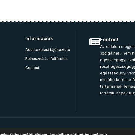
Információk
Fontos!
Az oldalon megjele
Adatkezelési tájékoztató
szolgálnak, nem he
Felhasználási feltételek
egészségügyi sza
részt egészségügy
Contact
egészségügyi vész
mielőbb keresse fe
tartalmának felha
történik. Képek illu
ségi felhasználói élmény érdekében sütiket használunk.