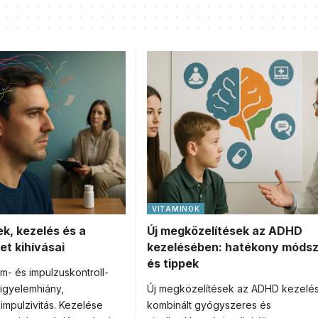
VITAMINOK
k, kezelés és a
Új megközelítések az ADHD
et kihívásai
kezelésében: hatékony móds
és tippek
m- és impulzuskontroll-
figyelemhiány,
Új megközelítések az ADHD kezelé
 impulzivitás. Kezelése
kombinált gyógyszeres és