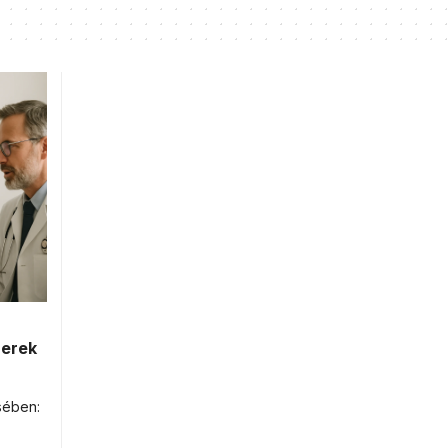
zerek
sében: