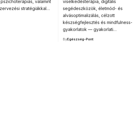
pszichoterápiás, valamint
viselkedésterápia, digitális
zervezési stratégiákkal…
segédeszközök, életmód- és
alvásoptimalizálás, célzott
készségfejlesztés és mindfulness-
gyakorlatok — gyakorlati…
By
Egészség-Pont
or medical
ducation.