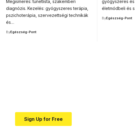
Megismerés: tünetlista, szakemberi
gyógyszeres és 
diagnózis. Kezelés: gyógyszeres terápia,
életmódbeli és s
pszichoterápia, szervezettségi technikák
By
Egészség-Pont
és…
By
Egészség-Pont
Your one-stop resource f
news and education.
Your one-stop resource for medical news and e
Sign Up for Free