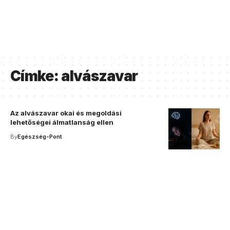
Címke:
alvászavar
Az alvászavar okai és megoldási
lehetőségei álmatlanság ellen
By
Egészség-Pont
Your one-stop resource for
medical news and