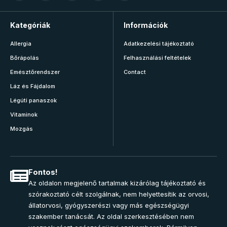
Kategóriák
Információk
Allergia
Adatkezelési tájékoztató
Bőrápolás
Felhasználási feltételek
Emésztőrendszer
Contact
Láz és Fájdalom
Légúti panaszok
Vitaminok
Mozgás
Fontos!
Az oldalon megjelenő tartalmak kizárólag tájékoztató és
szórakoztató célt szolgálnak, nem helyettesítik az orvosi,
állatorvosi, gyógyszerészi vagy más egészségügyi
szakember tanácsát. Az oldal szerkesztésében nem