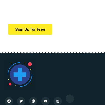
education.
Your one-stop resource for medical news and
education.
Sign Up for Free