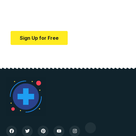
education.
Your one-stop resource for medical news and
education.
Sign Up for Free