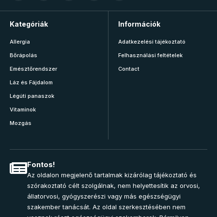
Kategóriák
Információk
Allergia
Adatkezelési tájékoztató
Bőrápolás
Felhasználási feltételek
Emésztőrendszer
Contact
Láz és Fájdalom
Légúti panaszok
Vitaminok
Mozgás
Fontos!
Az oldalon megjelenő tartalmak kizárólag tájékoztató és
szórakoztató célt szolgálnak, nem helyettesítik az orvosi,
állatorvosi, gyógyszerészi vagy más egészségügyi
szakember tanácsát. Az oldal szerkesztésében nem