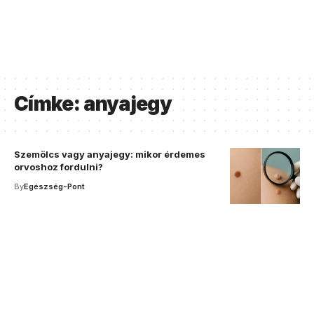
Címke:
anyajegy
Szemölcs vagy anyajegy: mikor érdemes
orvoshoz fordulni?
By
Egészség-Pont
Your one-stop resource for
medical news and