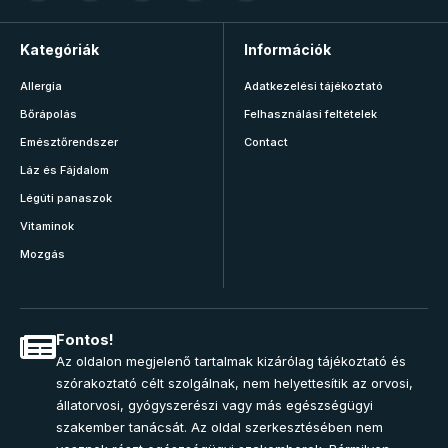
Kategóriák
Információk
Allergia
Adatkezelési tájékoztató
Bőrápolás
Felhasználási feltételek
Emésztőrendszer
Contact
Láz és Fájdalom
Légúti panaszok
Vitaminok
Mozgás
Fontos!
Az oldalon megjelenő tartalmak kizárólag tájékoztató és
szórakoztató célt szolgálnak, nem helyettesítik az orvosi,
állatorvosi, gyógyszerészi vagy más egészségügyi
szakember tanácsát. Az oldal szerkesztésében nem