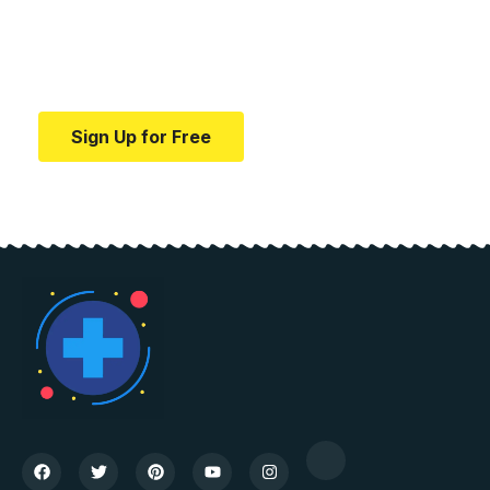
education.
Your one-stop resource for medical news and
education.
Sign Up for Free