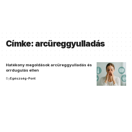
Címke:
arcüreggyulladás
Hatékony megoldások arcüreggyulladás és
orrdugulás ellen
By
Egészség-Pont
Your one-stop resource for
medical news and