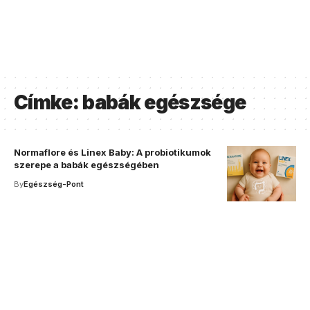
Címke:
babák egészsége
Normaflore és Linex Baby: A probiotikumok
szerepe a babák egészségében
By
Egészség-Pont
Your one-stop resource for
medical news and