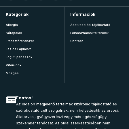
Kategóriák
Információk
Allergia
Adatkezelési tájékoztató
Bőrápolás
Felhasználási feltételek
Emésztőrendszer
Contact
Láz és Fájdalom
Légúti panaszok
Vitaminok
Mozgás
Fontos!
Az oldalon megjelenő tartalmak kizárólag tájékoztató és
szórakoztató célt szolgálnak, nem helyettesítik az orvosi,
állatorvosi, gyógyszerészi vagy más egészségügyi
szakember tanácsát. Az oldal szerkesztésében nem