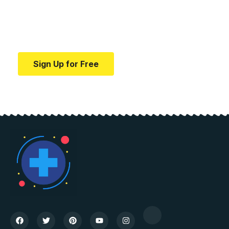
education.
Your one-stop resource for medical news and
education.
Sign Up for Free