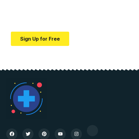
education.
Your one-stop resource for medical news and
education.
Sign Up for Free