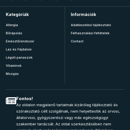
Kategóriák
Információk
Allergia
Adatkezelési tájékoztató
Bőrápolás
Felhasználási feltételek
Emésztőrendszer
Contact
Láz és Fájdalom
Légúti panaszok
Vitaminok
Mozgás
Fontos!
Az oldalon megjelenő tartalmak kizárólag tájékoztató és
szórakoztató célt szolgálnak, nem helyettesítik az orvosi,
állatorvosi, gyógyszerészi vagy más egészségügyi
szakember tanácsát. Az oldal szerkesztésében nem