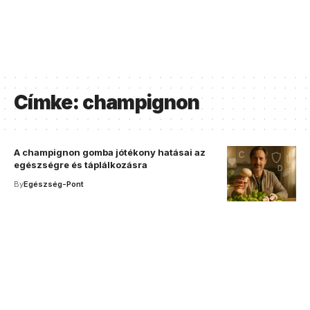
Címke:
champignon
A champignon gomba jótékony hatásai az
egészségre és táplálkozásra
By
Egészség-Pont
Your one-stop resource for
medical news and