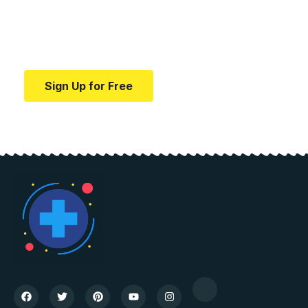
education.
Your one-stop resource for medical news and
education.
Sign Up for Free