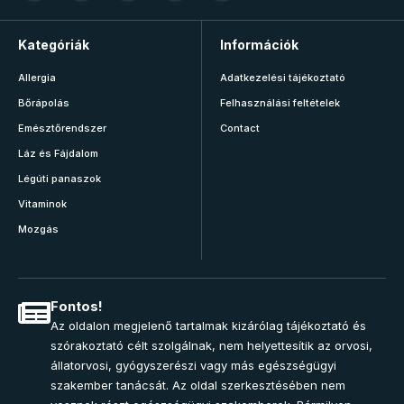
Kategóriák
Információk
Allergia
Adatkezelési tájékoztató
Bőrápolás
Felhasználási feltételek
Emésztőrendszer
Contact
Láz és Fájdalom
Légúti panaszok
Vitaminok
Mozgás
Fontos!
Az oldalon megjelenő tartalmak kizárólag tájékoztató és
szórakoztató célt szolgálnak, nem helyettesítik az orvosi,
állatorvosi, gyógyszerészi vagy más egészségügyi
szakember tanácsát. Az oldal szerkesztésében nem