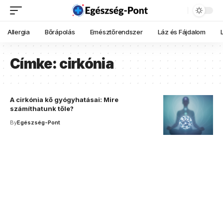
Allergia
Bőrápolás
Emésztőrendszer
Láz és Fájdalom
Címke:
cirkónia
A cirkónia kő gyógyhatásai: Mire
számíthatunk tőle?
By
Egészség-Pont