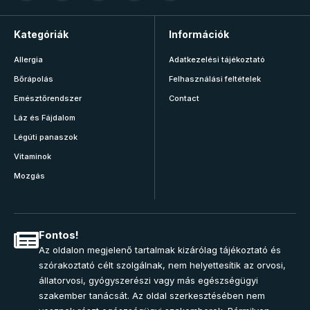
Kategóriák
Információk
Allergia
Adatkezelési tájékoztató
Bőrápolás
Felhasználási feltételek
Emésztőrendszer
Contact
Láz és Fájdalom
Légúti panaszok
Vitaminok
Mozgás
Fontos!
Az oldalon megjelenő tartalmak kizárólag tájékoztató és
szórakoztató célt szolgálnak, nem helyettesítik az orvosi,
állatorvosi, gyógyszerészi vagy más egészségügyi
szakember tanácsát. Az oldal szerkesztésében nem