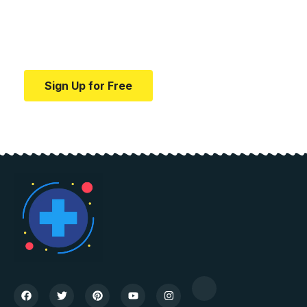
education.
Your one-stop resource for medical news and
education.
Sign Up for Free