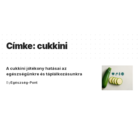
Címke:
cukkini
A cukkini jótékony hatásai az
egészségünkre és táplálkozásunkra
By
Egészség-Pont
Your one-stop resource for
medical news and