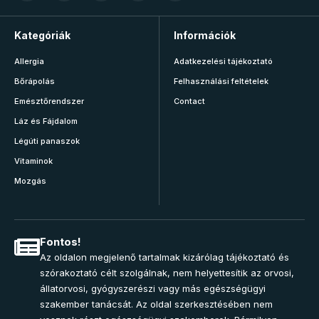
Kategóriák
Információk
Allergia
Adatkezelési tájékoztató
Bőrápolás
Felhasználási feltételek
Emésztőrendszer
Contact
Láz és Fájdalom
Légúti panaszok
Vitaminok
Mozgás
Fontos!
Az oldalon megjelenő tartalmak kizárólag tájékoztató és
szórakoztató célt szolgálnak, nem helyettesítik az orvosi,
állatorvosi, gyógyszerészi vagy más egészségügyi
szakember tanácsát. Az oldal szerkesztésében nem