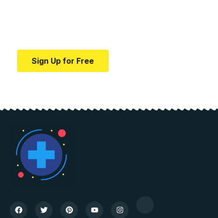
education.
Your one-stop resource for medical news and
education.
Sign Up for Free