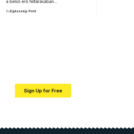
a belső erő feltárásában…
By
Egészség-Pont
Your one-stop resource f
news and education.
Your one-stop resource for medical news and e
Sign Up for Free