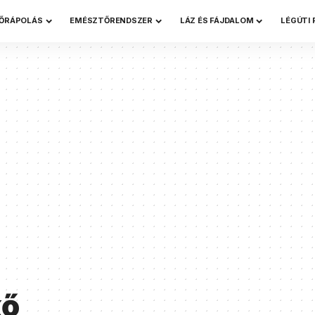
ŐRÁPOLÁS
EMÉSZTŐRENDSZER
LÁZ ÉS FÁJDALOM
LÉGÚTI
kő