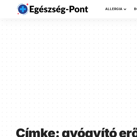
ALLERGIA
B
Címke:
gyógyító er