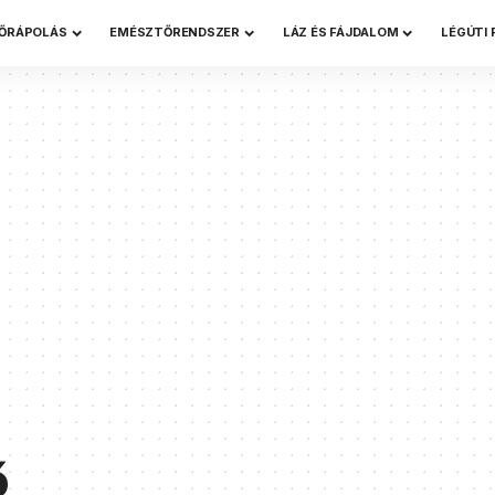
ŐRÁPOLÁS
EMÉSZTŐRENDSZER
LÁZ ÉS FÁJDALOM
LÉGÚTI
ő