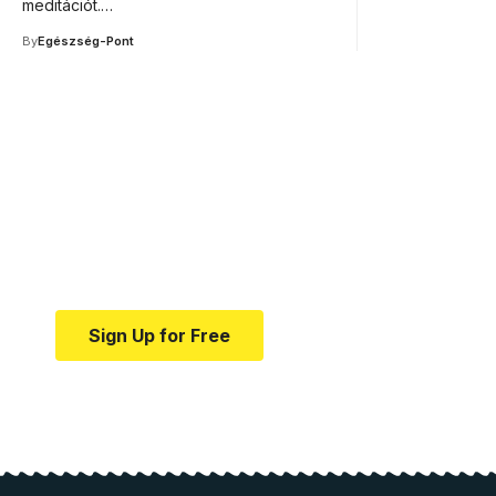
meditációt.…
By
Egészség-Pont
Your one-stop resource f
news and education.
Your one-stop resource for medical news and e
Sign Up for Free