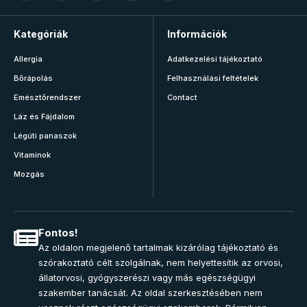
Kategóriák
Információk
Allergia
Adatkezelési tájékoztató
Bőrápolás
Felhasználási feltételek
Emésztőrendszer
Contact
Láz és Fájdalom
Légúti panaszok
Vitaminok
Mozgás
Fontos!
Az oldalon megjelenő tartalmak kizárólag tájékoztató és
szórakoztató célt szolgálnak, nem helyettesítik az orvosi,
állatorvosi, gyógyszerészi vagy más egészségügyi
szakember tanácsát. Az oldal szerkesztésében nem