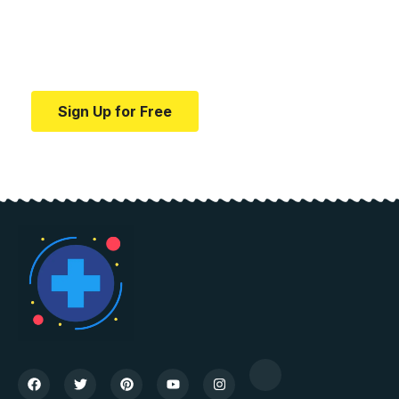
education.
Your one-stop resource for medical news and
education.
Sign Up for Free