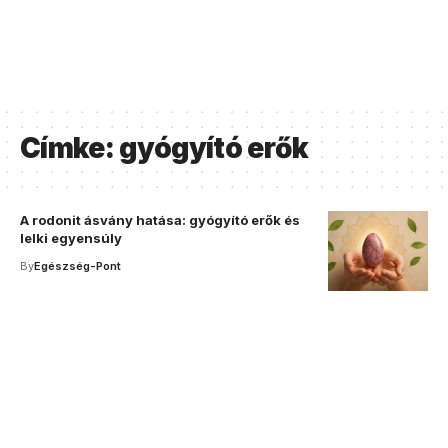
Címke:
gyógyító erők
A rodonit ásvány hatása: gyógyító erők és
lelki egyensúly
By
Egészség-Pont
Your one-stop resource for
medical news and