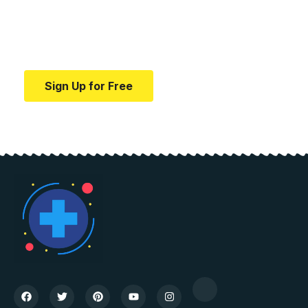
education.
Your one-stop resource for medical news and
education.
Sign Up for Free