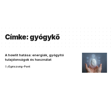
Címke:
gyógykő
A howlit hatása: energiák, gyógyító
tulajdonságok és használat
By
Egészség-Pont
Your one-stop resource for
medical news and