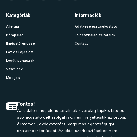
Kategóriák
Információk
Allergia
Adatkezelési tájékoztató
Bőrápolás
Felhasználási feltételek
Emésztőrendszer
Contact
Láz és Fájdalom
Légúti panaszok
Vitaminok
Mozgás
Fontos!
Az oldalon megjelenő tartalmak kizárólag tájékoztató és
szórakoztató célt szolgálnak, nem helyettesítik az orvosi,
állatorvosi, gyógyszerészi vagy más egészségügyi
szakember tanácsát. Az oldal szerkesztésében nem