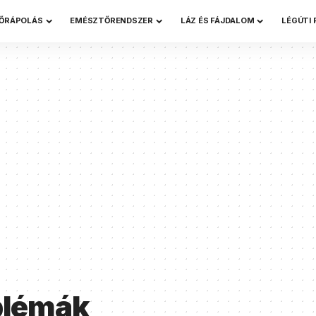
ŐRÁPOLÁS
EMÉSZTŐRENDSZER
LÁZ ÉS FÁJDALOM
LÉGÚTI
blémák