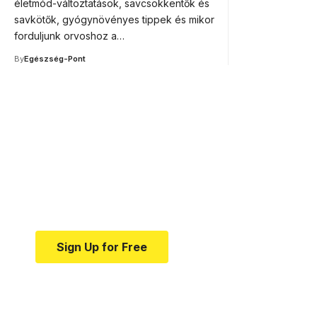
életmód-változtatások, savcsökkentők és
savkötők, gyógynövényes tippek és mikor
forduljunk orvoshoz a…
By
Egészség-Pont
Your one-stop resource f
news and education.
Your one-stop resource for medical news and e
Sign Up for Free