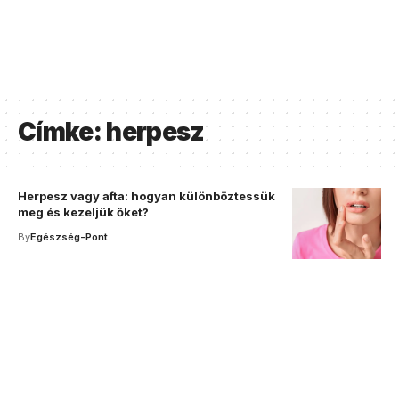
Címke:
herpesz
Herpesz vagy afta: hogyan különböztessük
meg és kezeljük őket?
By
Egészség-Pont
Your one-stop resource for
medical news and