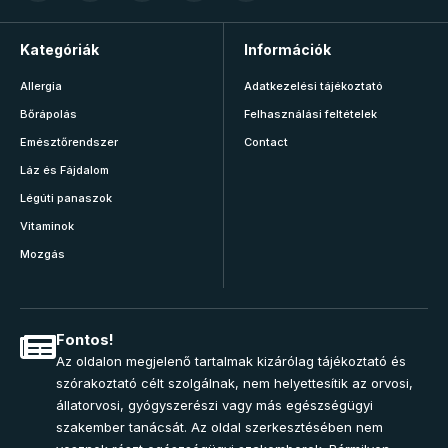
Kategóriák
Információk
Allergia
Adatkezelési tájékoztató
Bőrápolás
Felhasználási feltételek
Emésztőrendszer
Contact
Láz és Fájdalom
Légúti panaszok
Vitaminok
Mozgás
Fontos!
Az oldalon megjelenő tartalmak kizárólag tájékoztató és
szórakoztató célt szolgálnak, nem helyettesítik az orvosi,
állatorvosi, gyógyszerészi vagy más egészségügyi
szakember tanácsát. Az oldal szerkesztésében nem