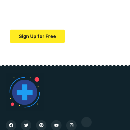
education.
Your one-stop resource for medical news and
education.
Sign Up for Free