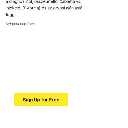
a diagnózistól, összetételtől (tabletta vs.
injekció, B1‑forma) és az orvosi ajánlástól
függ.
By
Egészség-Pont
Your one-stop resource f
news and education.
Your one-stop resource for medical news and e
Sign Up for Free