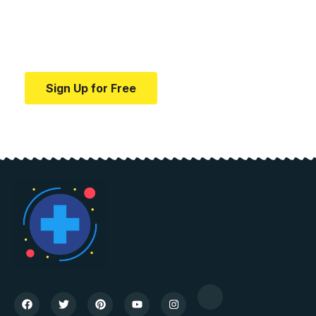
education.
Your one-stop resource for medical news and
education.
Sign Up for Free