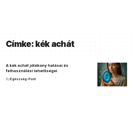
Címke:
kék achát
A kék achát jótékony hatásai és
felhasználási lehetőségei
By
Egészség-Pont
Your one-stop resource for
medical news and