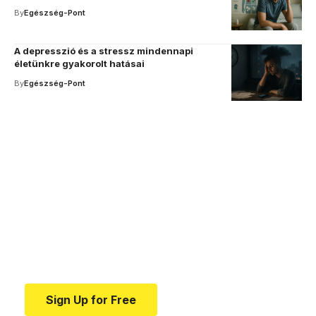
By
Egészség-Pont
A depresszió és a stressz mindennapi
életünkre gyakorolt hatásai
By
Egészség-Pont
Your one-stop resource for
medical news and
education.
Your one-stop resource for medical news and
education.
Sign Up for Free