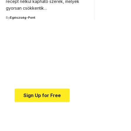
recept nélkül kapható szerek, melyek
gyorsan csökkentik…
By
Egészség-Pont
Your one-stop resource f
news and education.
Your one-stop resource for medical news and e
Sign Up for Free